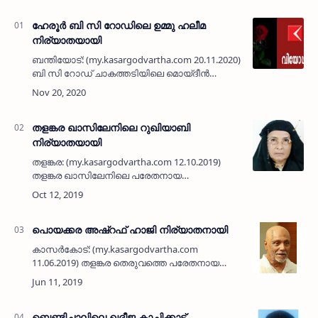
ഹേരൂർ ബി സി റോഡിലെ ഉമ്മു ഹലീമ
നിര്യാതയായി
ബന്തിയോട്: (my.kasargodvartha.com 20.11.2020) ഹേരൂർ
ബി സി റോഡ് ചാകത്തടിയിലെ മൊയ്‌ദീൻ
ഹാജിയുടെ ഭാര്യ ഉമ്മു ഹലീമ (70)
നിര്യാതയായി. പരേതരായ മുഹമ്മദ് പുഡിയാറ
…
തളങ്കര ഖാസിലേനിലെ റുഖിയാബി
നിര്യാതയായി
തളങ്കര: (my.kasargodvartha.com 12.10.2019)
തളങ്കര ഖാസിലേനിലെ പരേതനായ
വെള്ളക്കാരന്‍ മഹ്മൂദിന്റെ ഭാര്യ റുഖിയാബി(79)
നിര്യാതയായി. പരേതരായ അബ്ദുര്‍ റഹ്
മാന്റെയും സുലൈഖയുടെയും മകളാണ്. …
പൊയക്കര അഷ്‌റഫ് ഹാജി നിര്യാതനായി
കാസര്‍കോട്: (my.kasargodvartha.com
11.06.2019) തളങ്കര തെരുവത്തെ പരേതനായ
പൊയക്കര അബ്ദുര്‍ റഹ് മാന്‍ ഹാജി- സല്‍മ
ദമ്പതികളുടെ മകന്‍ പൊയക്കര അഷ്‌റഫ് ഹാജി
(79) നിര്യാതനായി. ച…
ബെണ്ടിച്ചാലിലെ ഖദീജ കാച്ചിക്കാട്