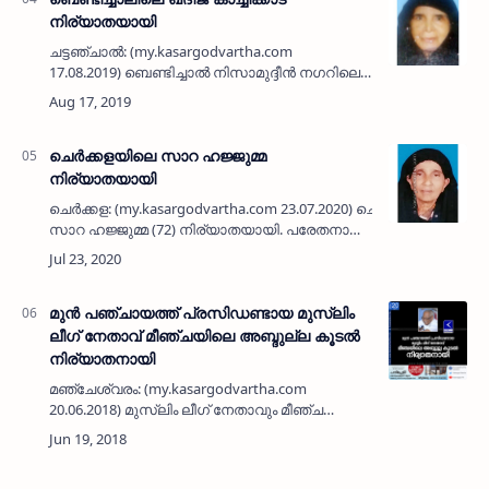
നിര്യാതയായി
ചട്ടഞ്ചാല്‍: (my.kasargodvartha.com
17.08.2019) ബെണ്ടിച്ചാല്‍ നിസാമുദ്ദീന്‍ നഗറിലെ
കാച്ചിക്കാട് ഖദീജയുമ്മ (82) നിര്യാതയായി.
മക്കള്‍: സുഹറ, മുഹമ്മദ്. മരുമക്കള്‍: മൊയ്തീന…
ചെര്‍ക്കളയിലെ സാറ ഹജ്ജുമ്മ
നിര്യാതയായി
ചെര്‍ക്കള: (my.kasargodvartha.com 23.07.2020) ചെര്‍ക്കളയിലെ
സാറ ഹജ്ജുമ്മ (72) നിര്യാതയായി. പരേതനായ
വടക്കേര മൊയ്തീന്‍ കുഞ്ഞി ഹാജിയുടെ
ഭാര്യയാണ്. മക്കള്‍: സി എച്ച് മ…
മുന്‍ പഞ്ചായത്ത് പ്രസിഡണ്ടായ മുസ്ലിം
ലീഗ് നേതാവ് മീഞ്ചയിലെ അബ്ദുല്ല കൂടല്‍
നിര്യാതനായി
മഞ്ചേശ്വരം: (my.kasargodvartha.com
20.06.2018) മുസ്ലിം ലീഗ് നേതാവും മീഞ്ച
പഞ്ചായത്ത് മുന്‍ പ്രസിഡണ്ടുമായിരുന്ന മീഞ്ച
മുന്നിപാടി സാഗ് മന്‍സിലില്‍ അബ്ദുല്ല കൂടല്‍
(62) നിര…