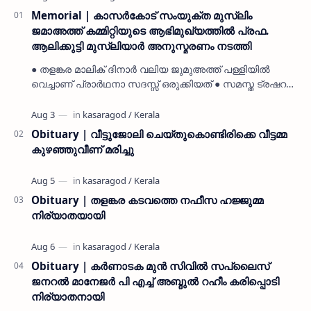
Memorial | കാസർകോട് സംയുക്ത മുസ്ലിം
ജമാഅത്ത് കമ്മിറ്റിയുടെ ആഭിമുഖ്യത്തിൽ പ്രഫ.
ആലിക്കുട്ടി മുസ്ലിയാർ അനുസ്മരണം നടത്തി
● തളങ്കര മാലിക് ദിനാർ വലിയ ജുമുഅത്ത് പള്ളിയിൽ
വെച്ചാണ് പ്രാർഥനാ സദസ്സ് ഒരുക്കിയത് ● സമസ്ത ട്രഷറർ
കൊയ്യോട് ഉമർ മുസ്ലിയാർ പരിപാടിക്ക് നേതൃത്വം
നൽകി കാസ…
Obituary | വീട്ടുജോലി ചെയ്തുകൊണ്ടിരിക്കെ വീട്ടമ്മ
കുഴഞ്ഞുവീണ് മരിച്ചു
Obituary | തളങ്കര കടവത്തെ നഫീസ ഹജ്ജുമ്മ
നിര്യാതയായി
Obituary | കർണാടക മുൻ സിവില്‍ സപ്ലൈസ്
ജനറൽ മാനേജർ പി എച്ച് അബ്ദുൽ റഹീം കരിപ്പൊടി
നിര്യാതനായി