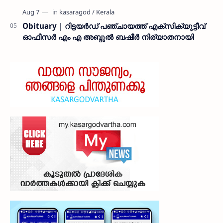
Obituary | റിട്ടയർഡ് പഞ്ചായത്ത് എക്സിക്യുട്ടീവ്
ഓഫീസർ എം എ അബ്ദുൽ ബഷീർ നിര്യാതനായി