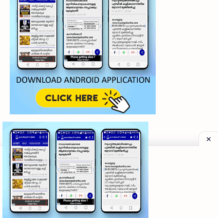
©
2026
‧
My Kasaragod Vartha | LATEST KASARAGOD LOCAL NE
Privacy Policy
|
Grievance Redressal