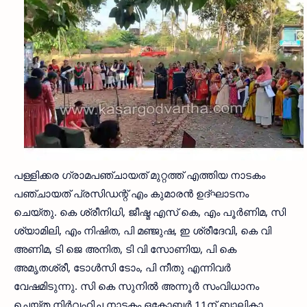
പള്ളിക്കര ഗ്രാമപഞ്ചായത് മുറ്റത്ത് എത്തിയ നാടകം
പഞ്ചായത് പ്രസിഡന്റ് എം കുമാരൻ ഉദ്ഘാടനം
ചെയ്തു. കെ ശ്രീനിധി, ജീഷ്മ എസ് കെ, എം പൂർണിമ, സി
ശ്യാമിലി, എം നിഷിത, പി മഞ്ജുഷ, ഇ ശ്രീദേവി, കെ വി
അണിമ, ടി ജെ അനിത, ടി വി സോണിയ, പി കെ
അമൃതശ്രീ, ടോൾസി ടോം, പി നീതു എന്നിവർ
വേഷമിടുന്നു. സി കെ സുനിൽ അന്നൂർ സംവിധാനം
ചെയ്ത നിർവഹിച്ച നാടകം ഒക്ടോബർ 11ന് ബാലികാ