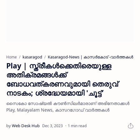
kasaragod
Kasaragod-News | കാസർകോട് -വാർത്തകൾ
Home
Play | സ്ത്രീകൾക്കെതിരെയുള്ള
അതിക്രമങ്ങൾക്ക്
ബോധവത്‌കരണവുമായി തെരുവ്
നാടകം; ശ്രദ്ധേയമായി 'ചൂട്ട്'
സൈകോ സോഷ്യൽ കൗൺസിലർമാരാണ് അഭിനേതാക്കൾ
Play, Malayalam News, കാസറഗോഡ് വാര്‍ത്തകള്‍
1 min read