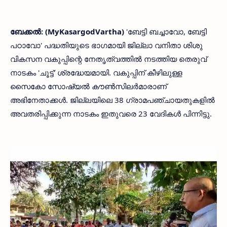
ബേക്കൽ: (MyKasargodVartha)
'ബേട്ടി ബച്ചാവോ, ബേട്ടി
പഠാവോ' പദ്ധതിയുടെ ഭാഗമായി ജില്ലാ വനിതാ ശിശു
വികസന വകുപ്പിന്റെ നേതൃത്വത്തിൽ നടത്തിയ തെരുവ്
നാടകം 'ചൂട്ട്' ശ്രദ്ധേയമായി. വകുപ്പിന് കീഴിലുള്ള
സൈകോ സോഷ്യൽ കൗൺസിലർമാരാണ്
അഭിനേതാക്കൾ. ജില്ലയിലെ 38 ഗ്രാമപഞ്ചായതുകളിൽ
അവതരിപ്പിക്കുന്ന നാടകം ഇതുവരെ 23 വേദികൾ പിന്നിട്ടു.