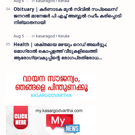
Obituary | കർണാടക മുൻ സിവില്‍ സപ്ലൈസ്
ജനറൽ മാനേജർ പി എച്ച് അബ്ദുൽ റഹീം കരിപ്പൊടി
നിര്യാതനായി
Health | ശക്തമായ മഴയും റെഡ് അലർട്ടും;
മൊഗ്രാൽ കൊപ്പളത്ത് വീടുകളിലെത്തി
ആരോഗ്യവകുപ്പിന്റെ രോഗപ്രതിരോധ
ബോധവത്കരണം