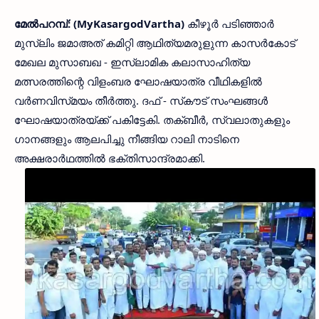
മേൽപറമ്പ്: (MyKasargodVartha)
കീഴൂർ പടിഞ്ഞാർ
മുസ്ലിം ജമാഅത് കമിറ്റി ആഥിത്യമരുളുന്ന കാസർകോട്
മേഖല മുസാബഖ - ഇസ്ലാമിക കലാസാഹിത്യ
മത്സരത്തിന്റെ വിളംബര ഘോഷയാത്ര വീഥികളിൽ
വർണവിസ്‌മയം തീർത്തു. ദഫ് - സ്‌കൗട് സംഘങ്ങൾ
ഘോഷയാത്രയ്ക്ക് പകിട്ടേകി. തക്ബീര്‍, സ്വലാതുകളും
ഗാനങ്ങളും ആലപിച്ചു നീങ്ങിയ റാലി നാടിനെ
അക്ഷരാര്‍ഥത്തില്‍ ഭക്തിസാന്ദ്രമാക്കി.