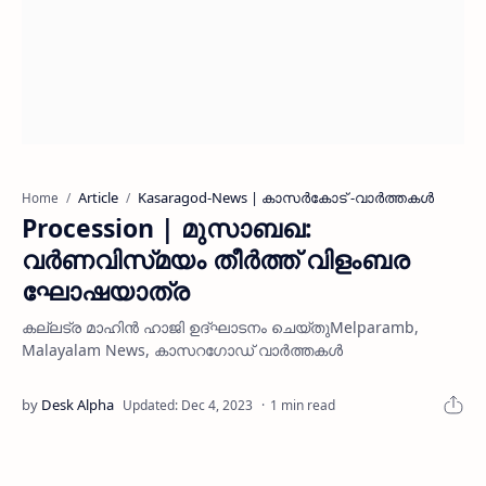
Article
Kasaragod-News | കാസർകോട് -വാർത്തകൾ
Home
Procession | മുസാബഖ:
വർണവിസ്‌മയം തീർത്ത് വിളംബര
ഘോഷയാത്ര
കല്ലട്ര മാഹിൻ ഹാജി ഉദ്ഘാടനം ചെയ്തുMelparamb,
Malayalam News, കാസറഗോഡ് വാര്‍ത്തകള്‍
1 min read