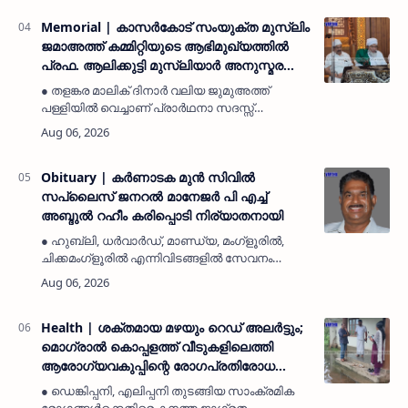
പരവനടുക്കം മാവില റോഡിലെ റിട്ടയർഡ്…
Memorial | കാസർകോട് സംയുക്ത മുസ്ലിം
ജമാഅത്ത് കമ്മിറ്റിയുടെ ആഭിമുഖ്യത്തിൽ
പ്രഫ. ആലിക്കുട്ടി മുസ്ലിയാർ അനുസ്മരണം
നടത്തി
● തളങ്കര മാലിക് ദിനാർ വലിയ ജുമുഅത്ത്
പള്ളിയിൽ വെച്ചാണ് പ്രാർഥനാ സദസ്സ്
ഒരുക്കിയത്● സമസ്ത ട്രഷറർ കൊയ്യോട് ഉമർ
മുസ്ലിയാർ പരിപാടിക്ക് നേതൃത്വം
നൽകികാസർകോട്: (MyKasargodVartha)
കാസർകോട…
Obituary | കർണാടക മുൻ സിവില്‍
സപ്ലൈസ് ജനറൽ മാനേജർ പി എച്ച്
അബ്ദുൽ റഹീം കരിപ്പൊടി നിര്യാതനായി
● ഹുബ്ലി, ധർവാർഡ്, മാണ്ഡ്യ, മംഗ്ളൂരിൽ,
ചിക്കമംഗ്ളൂരിൽ എന്നിവിടങ്ങളിൽ സേവനം
അനുഷ്ഠിച്ചിട്ടുണ്ട്● മയ്യത്ത് വെള്ളിയാഴ്ച
സുബ്ഹ് നമസ്കാരത്തിന് ശേഷം തായലങ്ങാടി
ഖിളർ ജുമാ മസ്ജിദ് ഖബർസ്ഥാന…
Health | ശക്തമായ മഴയും റെഡ് അലർട്ടും;
മൊഗ്രാൽ കൊപ്പളത്ത് വീടുകളിലെത്തി
ആരോഗ്യവകുപ്പിന്റെ രോഗപ്രതിരോധ
ബോധവത്കരണം
● ഡെങ്കിപ്പനി, എലിപ്പനി തുടങ്ങിയ സാംക്രമിക
രോഗങ്ങൾക്കെതിരെ കനത്ത ജാഗ്രത