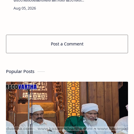
പാലിക്കണം● പനി ബാധിച്ചാൽ സ്വയം ചികിത്സ
ഒഴിവാക്കി സർക്കാർ ആശുപത്രികളിൽ ചികിത്സ
തേടുകമൊഗ്രാൽ: (MyKasargodVarth…
Post a Comment
Popular Posts