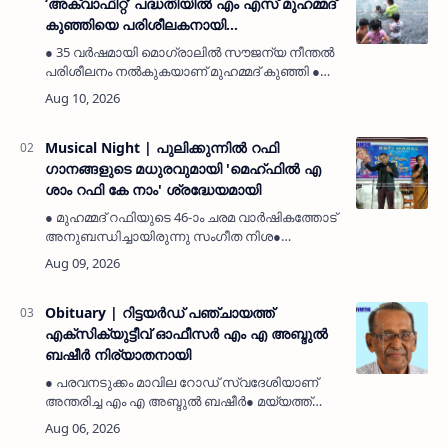
‘അക്വാഫിറ്റ്’ പദ്ധതിയിൽ എം എസ് മുഹമ്മദ്
കുഞ്ഞിയെ പരിശീലകനായി
നിയമിക്കണമെന്ന് മൊഗ്രാൽ ദേശീയവേദി
● 35 വർഷമായി മൊഗ്രാലിൽ സൗജന്യ നീന്തൽ
പരിശീലനം നൽകുകയാണ് മുഹമ്മദ് കുഞ്ഞി ●
വിദ്യാഭ്യാസ മന്ത്രി അഡ്വ. എൻ ശംസുദ്ദീന്
മൊഗ്രാൽ ദേശീയവേദി ഭാരവാഹികൾ നിവേദനം
നൽകികുമ്പള: (MyKasargodVartha)…
Musical Night | പുലിക്കുന്നിൽ റഫി
ഗാനങ്ങളുടെ മധുരവുമായി 'മെഹ്ഫിൽ എ
ശാം റഫി കേ നാം' ശ്രദ്ധേയമായി
● മുഹമ്മദ് റഫിയുടെ 46-ാം ചരമ വാർഷികത്തോട്
അനുബന്ധിച്ചായിരുന്നു സംഗീത നിശ●
ഔപചാരിക ഉദ്ഘാടനമോ സ്വാഗത ഭാഷണമോ
ഇല്ലാതെയാണ് പരിപാടി നടന്നത് കാസർകോട്:
(MyKasargodVartha) പുലിക്കുന്നിലെ മു…
Obituary | റിട്ടയർഡ് പഞ്ചായത്ത്
എക്സിക്യുട്ടീവ് ഓഫീസർ എം എ അബ്ദുൽ
ബഷീർ നിര്യാതനായി
● പരവനടുക്കം മാവില റോഡ് സ്വദേശിയാണ്
അന്തരിച്ച എം എ അബ്ദുൽ ബഷീർ● മയ്യത്ത്
ചെമ്മനാട് ജുമാ മസ്ജിദ് ഖബർസ്ഥാനിൽ
ഖബറടക്കി.പരവനടുക്കം: (MyKasargodVartha)