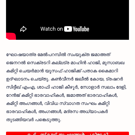
ഘോഷയാത്ര മേൽപറമ്പിൽ സംയുക്ത ജമാഅത്
ജെനറൽ സെക്രടറി കല്ലട്ര മാഹിൻ ഹാജി, മുസാബഖ
കമിറ്റി ചെയർമാൻ യൂസഫ് ഹാജിക്ക് പതാക കൈമാറി
ഉദ്ഘാടനം ചെയ്തു. കൺവീനർ ജലീൽ കോയ, ട്രഷറർ
സിദ്ദീഖ് എംഎ, ശാഫി ഹാജി കീഴൂർ, സോളാർ സലാം ദേളി,
റേൻജ് കമിറ്റി ഭാരവാഹികൾ, ജമാഅത് ഭാരവാഹികൾ,
കമിറ്റി അംഗങ്ങൾ, വിവിധ സ്വാഗത സംഘം കമിറ്റി
ഭാരവാഹികൾ, അംഗങ്ങൾ, മദ്രസ അധ്യാപകർ
തുടങ്ങിയവർ പങ്കെടുത്തു.