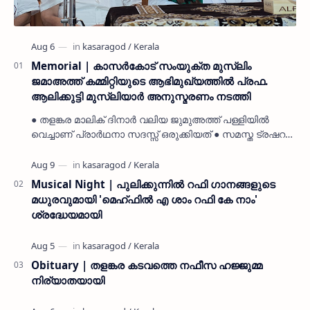
Memorial | കാസർകോട് സംയുക്ത മുസ്ലിം
ജമാഅത്ത് കമ്മിറ്റിയുടെ ആഭിമുഖ്യത്തിൽ പ്രഫ.
ആലിക്കുട്ടി മുസ്ലിയാർ അനുസ്മരണം നടത്തി
● തളങ്കര മാലിക് ദിനാർ വലിയ ജുമുഅത്ത് പള്ളിയിൽ
വെച്ചാണ് പ്രാർഥനാ സദസ്സ് ഒരുക്കിയത് ● സമസ്ത ട്രഷറർ
കൊയ്യോട് ഉമർ മുസ്ലിയാർ പരിപാടിക്ക് നേതൃത്വം
നൽകി കാസ…
Musical Night | പുലിക്കുന്നിൽ റഫി ഗാനങ്ങളുടെ
മധുരവുമായി 'മെഹ്ഫിൽ എ ശാം റഫി കേ നാം'
ശ്രദ്ധേയമായി
Obituary | തളങ്കര കടവത്തെ നഫീസ ഹജ്ജുമ്മ
നിര്യാതയായി