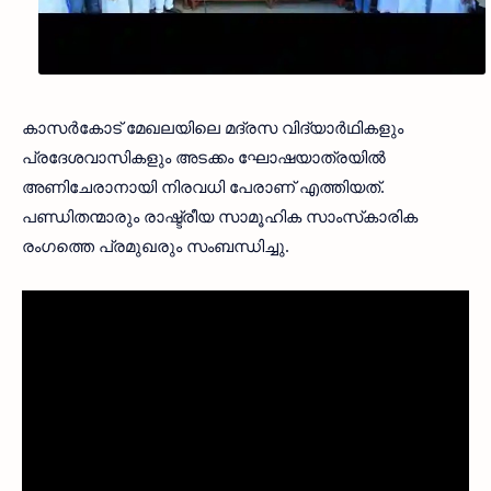
കാസർകോട് മേഖലയിലെ മദ്രസ വിദ്യാർഥികളും
പ്രദേശവാസികളും അടക്കം ഘോഷയാത്രയില്‍
അണിചേരാനായി നിരവധി പേരാണ് എത്തിയത്.
പണ്ഡിതന്മാരും രാഷ്ട്രീയ സാമൂഹിക സാംസ്‌കാരിക
രംഗത്തെ പ്രമുഖരും സംബന്ധിച്ചു.