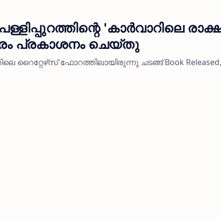
പള്ളിപ്പുറത്തിന്റെ 'കാർവാറിലെ രാക
രം പ്രകാശനം ചെയ്തു
െ റൈറ്റേഴ്‌സ് ഫോറത്തിലായിരുന്നു ചടങ്ങ് Book Released