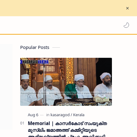
Popular Posts
Memorial | കാസർകോട് സംയുക്ത
മുസ്ലിം ജമാഅത്ത് കമ്മിറ്റിയുടെ
ആഭിമുഖ്യത്തിൽ പ്രഫ. ആലിക്കുട്ടി