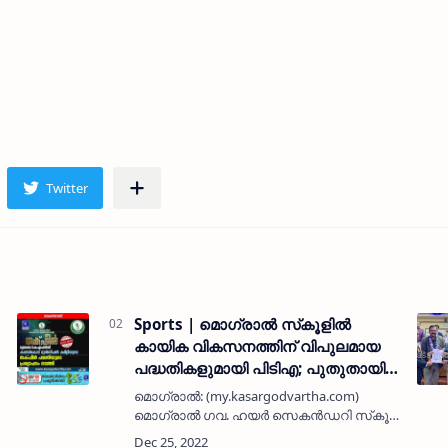
Sports | മൊഗ്രാല്‍ സ്‌കൂളില്‍
കായിക വികസനത്തിന് വിപുലമായ
പദ്ധതികളുമായി പിടിഎ; പുതുതായി
ബാസ്‌കറ്റ് ബോള്‍, ടെനീസ്,
മൊഗ്രാല്‍: (my.kasargodvartha.com)
ബാഡ്മിന്റണ്‍ മൈതാനവും
മൊഗ്രാല്‍ ഗവ. ഹയര്‍ സെകന്‍ഡറി സ്‌കൂള്‍
പരിശീലനവും
വിദ്യാര്‍ഥികളുടെ കായിക വികസനത്തിന്