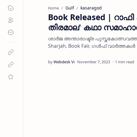
Gulf
kasaragod
Home
Book Released | റാഫി 
തിരമാല' കഥാ സമാഹാ
ശാർജ അന്താരാഷ്ട്ര പുസ്തകോത്സവത്തില
Sharjah, Book Fair, ഗൾഫ് വാർത്തകൾ
1 min read