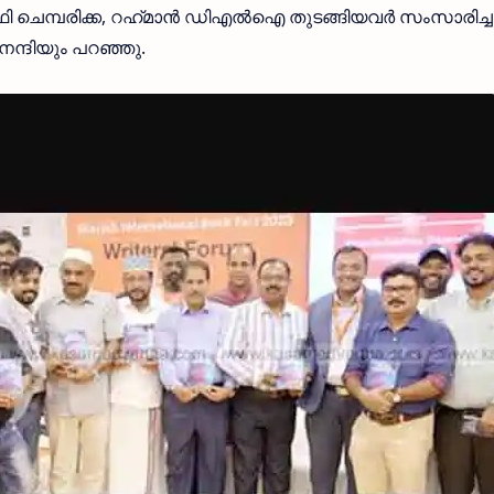
 ചെമ്പരിക്ക, റഹ്‌മാൻ ഡിഎൽഐ തുടങ്ങിയവർ സംസാരിച്ചു
ന്ദിയും പറഞ്ഞു.