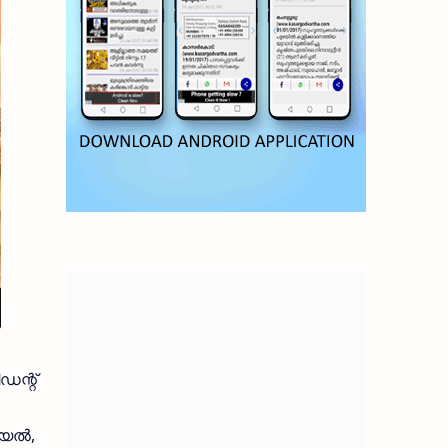
ഡന്റ്
വയൽ,