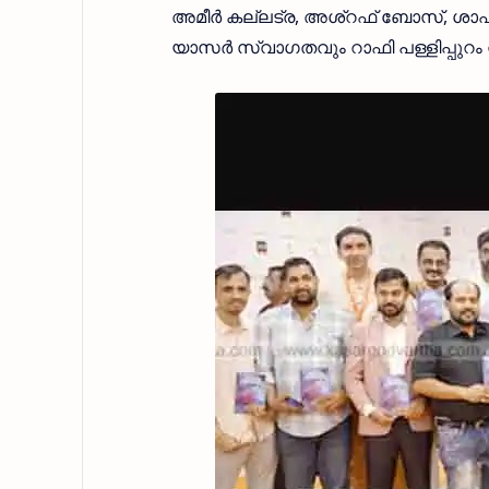
അമീർ കല്ലട്ര, അശ്റഫ് ബോസ്, ശാഫി
യാസർ സ്വാഗതവും റാഫി പള്ളിപ്പുറം ന