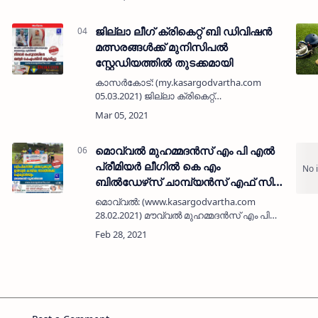
.
സ്‌കൂളില്‍ വിപുലമായ സൗകര്യങ്ങള്‍
ഏര്‍പ്പെടുത്താന്‍ സ്‌കൂള്‍ പിടിഎയുടെ ന…
ജില്ലാ ലീഗ് ക്രികെറ്റ് ബി ഡിവിഷൻ
മത്സരങ്ങൾക്ക് മുനിസിപൽ
സ്റ്റേഡിയത്തിൽ തുടക്കമായി
കാസർകോട്: (my.kasargodvartha.com
05.03.2021) ജില്ലാ ക്രികെറ്റ്
അസോസിയേഷന്റെ ആഭിമുഖ്യത്തിൽ
നടത്തപ്പെടുന്ന 2020-21 വർഷത്തെ ബി
ഡിവിഷൻ ടൂർണമെന്റിന് തുടക്കമായി.
മുനിസിപൽ സ്റ്റേഡിയത…
മൊവ്വൽ മുഹമ്മദൻസ് എം പി എൽ
പ്രീമിയർ ലീഗിൽ കെ എം
ബിൽഡേഴ്‌സ് ചാമ്പ്യൻസ് എഫ് സി
ജേതാക്കൾ
മൊവ്വൽ: (www.kasargodvartha.com
28.02.2021) മൗവ്വൽ മുഹമ്മദൻസ് എം പി
എൽ പ്രീമിയർ ലീഗിൽ കെ എം ബിൽഡേഴ്‌സ്
ചാമ്പ്യൻസ് എഫ് സി ജേതാക്കളായി.
അഞ്ച് ടീമുകളാണ്
മത്സരത്തിനുണ്ടായിരുന്നത്. ഫൈന…