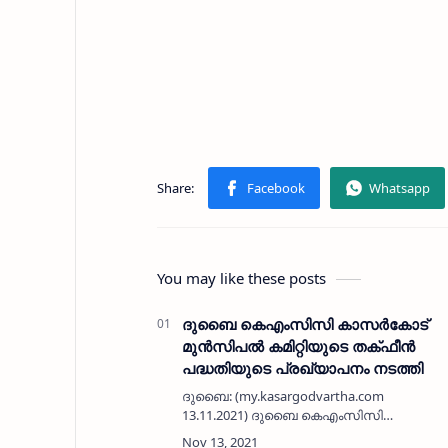
You may like these posts
ദുബൈ കെഎംസിസി കാസർകോട്
മുൻസിപൽ കമിറ്റിയുടെ തക്ഫീൻ
പദ്ധതിയുടെ പ്രഖ്യാപനം നടത്തി
ദുബൈ: (my.kasargodvartha.com
13.11.2021) ദുബൈ കെഎംസിസി
കാസർകോട് മുൻസിപൽ കമിറ്റിയുടെ