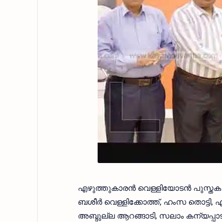
എഴുത്തുകാരൻ വെള്ളിയോടൻ പുസ്തക പര
ബശീർ വെള്ളിക്കോത്ത്, ഹംസ തൊട്ടി, 
അബ്ദുല്ല ആറങ്ങാടി, സലാം കന്യപ്പാട