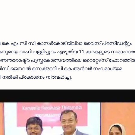
കെ എം സി സി കാസർകോട് ജില്ലാ വൈസ് പ്രസിഡന്റും
കനുമായ റാഫി പള്ളിപ്പുറം എഴുതിയ 11 കഥകളുടെ സമാഹാ
ന്താരാഷ്ട്ര പുസ്തകോത്സവത്തിലെ റൈറ്റേഴ്‌സ് ഫോറത്തി
ിസി ജെനറൽ സെക്രടറി പി കെ അൻവർ നഹ മാധ്യമ
നൽകി പ്രകാശനം നിർവഹിച്ചു.