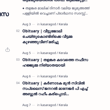
മുസ്ലിയാർ അനുസ്മരണം നടത്തി
● തളങ്കര മാലിക് ദിനാർ വലിയ ജുമുഅത്ത്
്ഷസ
പള്ളിയിൽ വെച്ചാണ് പ്രാർഥനാ സദസ്സ്
ഒരുക്കിയത് ● സമസ്ത ട്രഷറർ കൊയ്യോട്
ഉമർ മുസ്ലിയാർ പരിപാടിക്ക് നേതൃത്വം
നൽകി കാസ…
,
Obituary | വീട്ടുജോലി
ചെയ്തുകൊണ്ടിരിക്കെ വീട്ടമ്മ
കുഴഞ്ഞുവീണ് മരിച്ചു
Obituary | തളങ്കര കടവത്തെ നഫീസ
ഹജ്ജുമ്മ നിര്യാതയായി
Obituary | കർണാടക മുൻ സിവില്‍
സപ്ലൈസ് ജനറൽ മാനേജർ പി എച്ച്
അബ്ദുൽ റഹീം കരിപ്പൊടി
നിര്യാതനായി