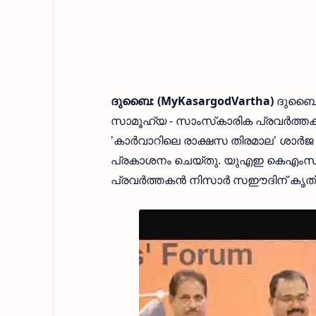
ദുബൈ: (MyKasargodVartha)
ദുബൈ 
സാമൂഹ്യ - സാംസ്‌കാരിക പ്രവർത്ത
'കാർവാറിലെ രാക്ഷസ തിരമാല' ശാർജ അ
പ്രകാശനം ചെയ്തു. യുഎഇ കെഎംസ
പ്രവർത്തകൻ നിസാർ സഈദിന് കൃതി 