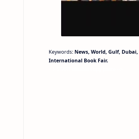
Keywords:
News, World, Gulf, Dubai,
International Book Fair.
< !- START disable copy paste -->