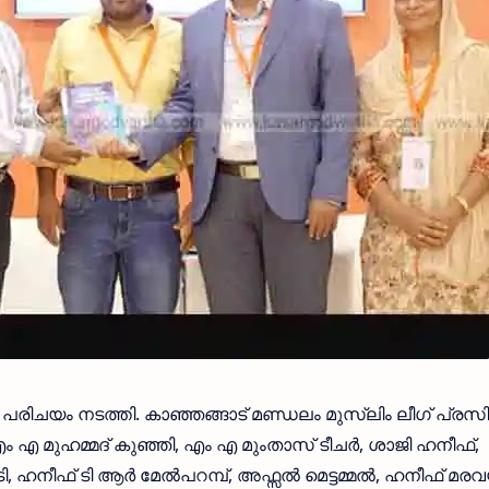
ിചയം നടത്തി. കാഞ്ഞങ്ങാട് മണ്ഡലം മുസ്ലിം ലീഗ് പ്രസി
എം എ മുഹമ്മദ് കുഞ്ഞി, എം എ മുംതാസ് ടീചർ, ശാജി ഹനീഫ്,
ി, ഹനീഫ് ടി ആർ മേൽപറമ്പ്, അഫ്സൽ മെട്ടമ്മൽ, ഹനീഫ് മര