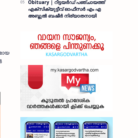
Obituary | റിട്ടയർഡ് പഞ്ചായത്ത്
എക്സിക്യുട്ടീവ് ഓഫീസർ എം എ
അബ്ദുൽ ബഷീർ നിര്യാതനായി
രമായ
ൽ