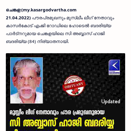
ചെങ്കള:(my.kasargodvartha.com
21.04.2022)
പൗരപ്രമുഖനും മുസ്ലീം ലീഗ് നേതാവും
കാസര്‍കോട് എംജി റോഡിലെ ഹോടെല്‍ ബദരിയ്യ
പാര്‍ട്നറുമായ ചെങ്കളയിലെ സി അബ്ബാസ് ഹാജി
ബദരിയ്യ (84) നിര്യാതനായി.