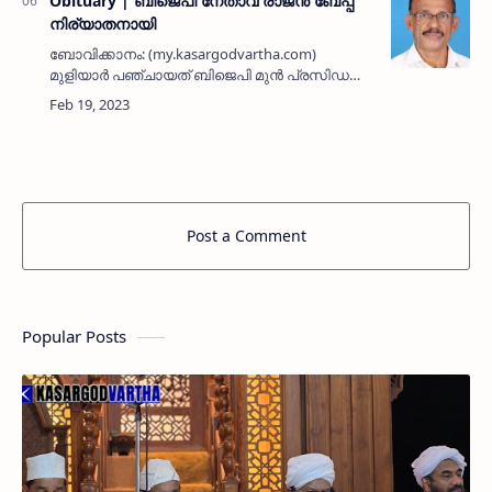
കുടുംബാംഗം …
Obituary | ബിജെപി നേതാവ് രാജന്‍ ബേപ്പ്
നിര്യാതനായി
ബോവിക്കാനം: (my.kasargodvartha.com)
മുളിയാര്‍ പഞ്ചായത് ബിജെപി മുന്‍ പ്രസിഡണ്ട്
രാജന്‍ ബേപ്പ് (63) നിര്യാതനായി. പരേതരായ
തുളുച്ചേരി കുമാരന്‍ നായര്‍ - ദേവകി
ദമ്പതികളുടെ മകനാണ്. ഭാര്യ:…
Post a Comment
Popular Posts