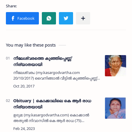
You may like these posts
നീലേശ്വരത്തെ കുഞ്ഞിപ്പെണ്ണ്
നിര്യാതയായി
നീലേശ്വരം: (my.kasargodvartha.com
20/10/2017) വൈനിങ്ങാല്‍ വീട്ടില്‍ കുഞ്ഞിപ്പെണ്ണ്
(90) നിര്യാതയായി. മക്കള്‍: സാവിത്രി, ശാരദ,
രാമചന്ദ്രന്‍, രമണി, ലക്ഷ്മണന്‍, നാരായണി,
മനോഹരന്‍, യ…
Obituary | കൊക്കാലിലെ കെ ആര്‍ രാധ
നിര്യാതയായി
ഉദുമ: (my.kasargodvartha.com) കൊക്കാല്‍
അതുല്‍ നിവാസില്‍ കെ ആര്‍ രാധ (75)
നിര്യാതയായി. പരേതനായ കൃഷ്ണന്‍ മാസ്റ്റര്‍
ഭര്‍ത്താവാണ്. മക്കള്‍: ലത (ചെറുവത്തൂര്‍), ടി വി