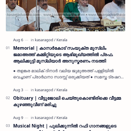
Memorial | കാസർകോട് സംയുക്ത മുസ്ലിം
ജമാഅത്ത് കമ്മിറ്റിയുടെ ആഭിമുഖ്യത്തിൽ പ്രഫ.
ആലിക്കുട്ടി മുസ്ലിയാർ അനുസ്മരണം നടത്തി
● തളങ്കര മാലിക് ദിനാർ വലിയ ജുമുഅത്ത് പള്ളിയിൽ
വെച്ചാണ് പ്രാർഥനാ സദസ്സ് ഒരുക്കിയത് ● സമസ്ത ട്രഷറർ
കൊയ്യോട് ഉമർ മുസ്ലിയാർ പരിപാടിക്ക് നേതൃത്വം
നൽകി കാസ…
Obituary | വീട്ടുജോലി ചെയ്തുകൊണ്ടിരിക്കെ വീട്ടമ്മ
കുഴഞ്ഞുവീണ് മരിച്ചു
Musical Night | പുലിക്കുന്നിൽ റഫി ഗാനങ്ങളുടെ