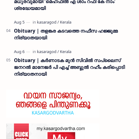
മധുരവുമായി 'മെഹ്ഫിൽ എ ശാം റഫി കേ നാം'
ശ്രദ്ധേയമായി
Obituary | തളങ്കര കടവത്തെ നഫീസ ഹജ്ജുമ്മ
നിര്യാതയായി
Obituary | കർണാടക മുൻ സിവില്‍ സപ്ലൈസ്
ജനറൽ മാനേജർ പി എച്ച് അബ്ദുൽ റഹീം കരിപ്പൊടി
നിര്യാതനായി