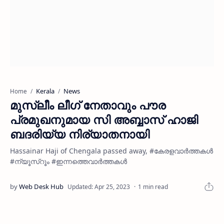
Kerala
News
Home
മുസ്ലീം ലീഗ് നേതാവും പൗര
പ്രമുഖനുമായ സി അബ്ബാസ് ഹാജി
ബദരിയ്യ നിര്യാതനായി
Hassainar Haji of Chengala passed away, #കേരളവാർത്തകൾ
#ന്യൂസ്റൂം #ഇന്നത്തെവാർത്തകൾ
1 min read