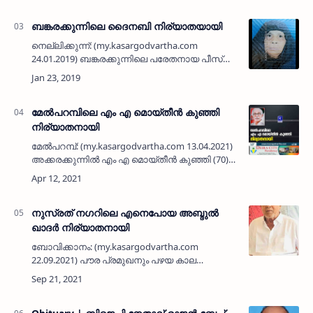
മധുസൂദന…
ബങ്കരക്കുന്നിലെ ദൈനബി നിര്യാതയായി
നെല്ലിക്കുന്ന്: (my.kasargodvartha.com
24.01.2019) ബങ്കരക്കുന്നിലെ പരേതനായ പീസ്
ആമുവിന്റെ ഭാര്യ ദൈനബി (85) നിര്യാതയായി.
മക്കള്‍: മുഹമ്മദ് കുഞ്ഞി, ഖാലിദ്, സുജാറുദ്ദീന്‍, …
മേൽപറമ്പിലെ എം എ മൊയ്‌തീൻ കുഞ്ഞി
നിര്യാതനായി
മേൽപറമ്പ്: (my.kasargodvartha.com 13.04.2021)
അക്കരക്കുന്നിൽ എം എ മൊയ്തീൻ കുഞ്ഞി (70)
നിര്യാതനായി. പരേതരായ അബ്ദുല്ലയുടേയും
കെ എം സൈനബയുടെയും മകനാണ്. …
നുസ്രത് നഗറിലെ എനെപോയ അബ്ദുൽ
ഖാദർ നിര്യാതനായി
ബോവിക്കാനം: (my.kasargodvartha.com
22.09.2021) പൗര പ്രമുഖനും പഴയ കാല
വ്യാപാരിയുമായിരുന്ന നുസ്രത് നഗറിലെ
എനെപോയ അബ്ദുൽ ഖാദർ (87)
നിര്യാതനായി.ചെമ്മനാട് കുരിക്കൾ