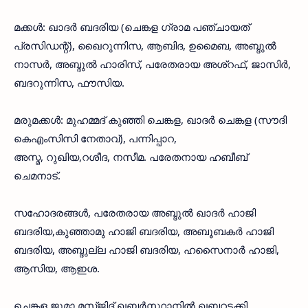
മക്കള്‍: ഖാദര്‍ ബദരിയ (ചെങ്കള ഗ്രാമ പഞ്ചായത്
പ്രസിഡന്റ്), ഖൈറുന്നിസ, ആബിദ, ഉമൈബ, അബ്ദുല്‍
നാസര്‍, അബ്ദുല്‍ ഹാരിസ്, പരേതരായ അശ്റഫ്, ജാസിര്‍,
ബദറുന്നിസ, ഫൗസിയ.
മരുമക്കള്‍: മുഹമ്മദ് കുഞ്ഞി ചെങ്കള, ഖാദര്‍ ചെങ്കള (സൗദി
കെഎംസിസി നേതാവ്), പന്നിപ്പാറ,
അസ്മ, റുഖിയ,റശീദ, നസീമ. പരേതനായ ഹബീബ്
ചെമനാട്.
സഹോദരങ്ങള്‍, പരേതരായ അബ്ദുല്‍ ഖാദര്‍ ഹാജി
ബദരിയ,കുഞ്ഞാമു ഹാജി ബദരിയ, അബൂബകര്‍ ഹാജി
ബദരിയ, അബ്ദുല്ല ഹാജി ബദരിയ, ഹസൈനാര്‍ ഹാജി,
ആസിയ, ആഇശ.
ചെങ്കള ജുമാ മസ്ജിദ് ഖബർസ്ഥാനിൽ ഖബറടക്കി.