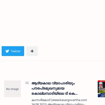
ആദ്യകാല വ്യാപാരിയും
പൗരപ്രമുഖനുമായ
കൊല്ലമ്പാടിയിലെ ടി കെ
അബ്ദുല്ലക്കുഞ്ഞി ഹാജി
കാസർകോട്: (www.kasargovartha.com
നിര്യാതനായി
24.08.2021) ആദ്യകാല വ്യാപാരിയും