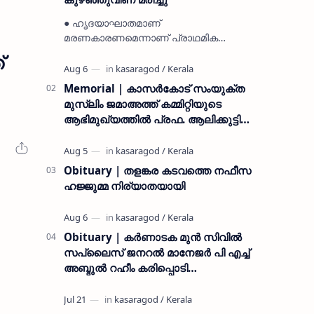
● ഹൃദയാഘാതമാണ്
മരണകാരണമെന്നാണ് പ്രാഥമിക
നിഗമനം ● മടിക്കൈയിലെ ആദ്യകാല
്
കമ്യൂണിസ്റ്റ് പ്രവർത്തകരായ
രാമൻ്റെയും ചിരുതേയിയുടെയും
Memorial | കാസർകോട് സംയുക്ത
മകളാണ് ● വിവരമറിഞ്ഞ് ജനപ്ര…
മുസ്ലിം ജമാഅത്ത് കമ്മിറ്റിയുടെ
ആഭിമുഖ്യത്തിൽ പ്രഫ. ആലിക്കുട്ടി
മുസ്ലിയാർ അനുസ്മരണം നടത്തി
Obituary | തളങ്കര കടവത്തെ നഫീസ
ഹജ്ജുമ്മ നിര്യാതയായി
Obituary | കർണാടക മുൻ സിവില്‍
സപ്ലൈസ് ജനറൽ മാനേജർ പി എച്ച്
അബ്ദുൽ റഹീം കരിപ്പൊടി
നിര്യാതനായി