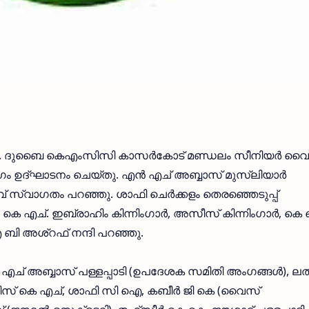
ച്ചു. ദുബൈ കെഎംസിസി കാസർകോട് മണ്ഡലം സീനിയർ വ
 ഉദ്ഘാടനം ചെയ്തു. എൻ എച് അബ്ബാസ് മുസ്‌ലിയാർ
സ്വാഗതം പറഞ്ഞു. ശാഫി ചെർക്കളം തെരഞ്ഞെടുപ്പ്
, കെ എച്. ഇബ്രാഹിം കിന്നിംഗാർ, അസീസ് കിന്നിംഗാർ, കെ
എ ബി അശ്റഫ് നന്ദി പറഞ്ഞു.
എച് അബ്ബാസ് പള്ളപ്പാടി (ഉപദേശക സമിതി അംഗങ്ങൾ), ലത
 അസീസ് കെ എച്, ശാഫി സി ഐ, കബീർ ജി കെ (വൈസ്