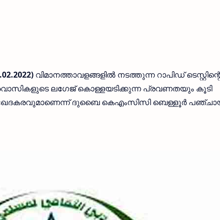
02.2022)
വിമാനത്താവളങ്ങളിൽ നടത്തുന്ന റാപിഡ് ടെസ്റ്റിന്റ
്രവാസികളുടെ ലഗേജ് കൊള്ളയടിക്കുന്ന പ്രവണതയും കൂടി
 ഖേദകരവുമാണെന്ന് ദുബൈ കെഎംസിസി ബെള്ളൂർ പഞ്ചാ