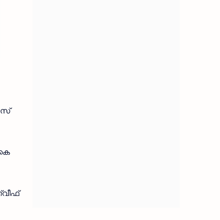
ൈസ്
 കെ
്വീഫ്