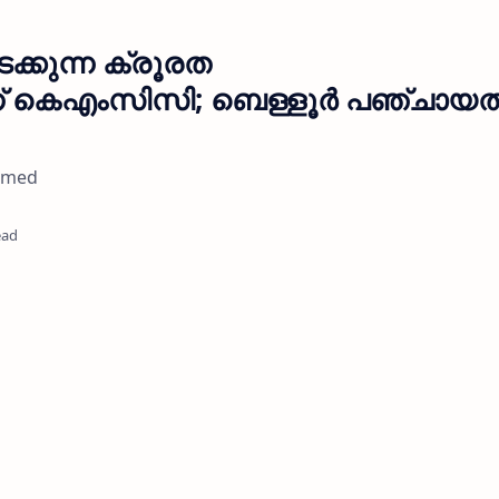
ക്കുന്ന ക്രൂരത
ന് കെഎംസിസി; ബെള്ളൂർ പഞ്ചായത
rmed
ead