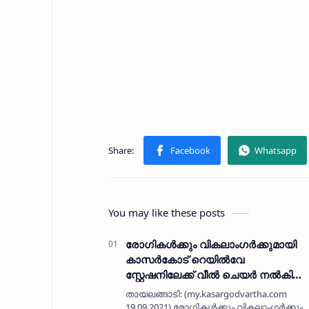
You may like these posts
രോഗികൾക്കും വികലാംഗർക്കുമായി
കാസർകോട് റെയിൽവേ
സ്റ്റേഷനിലേക്ക് വീൽ ചെയർ നൽകി
യഫാ ചാരിറ്റി
തായലങ്ങാടി: (my.kasargodvartha.com
19.09.2021) രോഗികൾക്കും വികലാംഗർക്കും