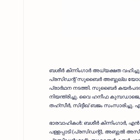
ബശീർ കിന്നിംഗാർ അധ്യക്ഷത വഹി
പ്രസിഡന്റ് സുബൈർ അബ്ദുല്ല യോഗം
പ്രാർഥന നടത്തി. സുബൈർ കയർപദവ്‌ 
നിയന്ത്രിച്ചു. വൈ ഹനീഫ കുമ്പഡാജെ
തഹ്‌സീർ, സിദ്ദീഖ് ബജം സംസാരിച്ചു. 
ഭാരവാഹികൾ: ബശീർ കിന്നിംഗാർ, എൻ 
പള്ളപ്പാടി (പ്രസിഡന്റ്), അബ്ദുൽ