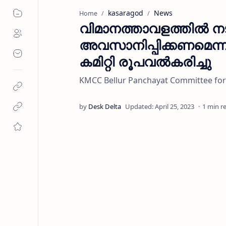
kasaragod
News
Home
വിമാനത്താവളത്തിൽ നട
അവസാനിപ്പിക്കണമെന്
കമിറ്റി രൂപവൽകരിച്ചു
KMCC Bellur Panchayat Committee fo
1 min r