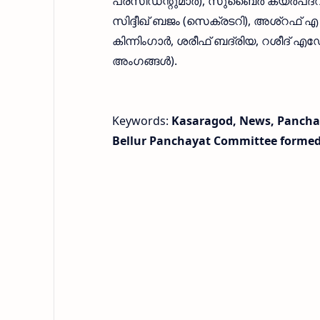
പ്രസിഡന്റുമാർ), സുബൈർ കയർപദവ് (
സിദ്ദീഖ് ബജം (സെക്രടറി), അശ്റഫ് എ ബി
കിന്നിംഗാർ, ശരീഫ് ബദ്രിയ, റശീദ് എ
അംഗങ്ങൾ).
Keywords:
Kasaragod, News, Panchay
Bellur Panchayat Committee formed