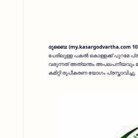
ദുബൈ: (my.kasargodvartha.com 10.
പേരിലുള്ള പകൽ കൊള്ളക്ക് പുറമേ പ
വരുന്നത് അത്യന്തം അപലപനീയവും
കമിറ്റി രൂപീകരണ യോഗം പ്രസ്താവിച്ചു.