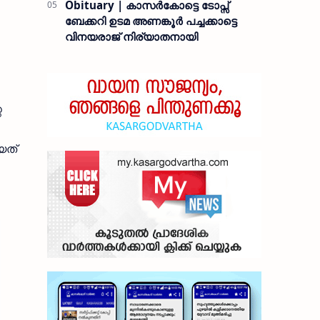
Obituary | കാസർകോട്ടെ ടോപ്സ്
ബേക്കറി ഉടമ അണങ്കൂർ പച്ചക്കാട്ടെ
വിനയരാജ് നിര്യാതനായി
െ
യത്