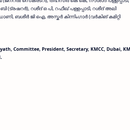
ജനറൽ സെക്രടറി), തഹ്‌സീർ കെ കെ, നൗശാദ് പള്ളപ്പാടി,
 (ട്രഷറർ), റശീദ് ഒ പി, റഫീഖ് പള്ളപ്പാടി, റശീദ് അലി
ഡോണി, ബശീർ ജി ഐ, അസ്കർ കിന്നിംഗാർ (വർകിങ് കമിറ്റി
ath, Committee, President, Secretary, KMCC, Dubai, K
.