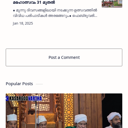
മഹോത്സവം 31 മുതൽ
● മൂന്നു ദിവസങ്ങളിലായി നടക്കുന്ന ഉത്സവത്തിൽ
വിവിധ പരിപാടികൾ അരങ്ങേറും.● ഫെബ്രുവരി
ഒന്നിന് രാത്രി ക്ഷേത്ര മാതൃസമിതിയുടെ മെഗാ
തിരുവാതിര അരങ്ങേറും. ● ഫെബ്രുവരി 1, 2
തീയതികളിൽ രാവിലെ …
Post a Comment
Popular Posts