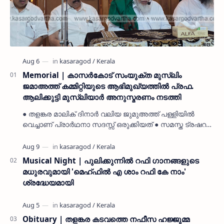
Memorial | കാസർകോട് സംയുക്ത മുസ്ലിം
ജമാഅത്ത് കമ്മിറ്റിയുടെ ആഭിമുഖ്യത്തിൽ പ്രഫ.
ആലിക്കുട്ടി മുസ്ലിയാർ അനുസ്മരണം നടത്തി
● തളങ്കര മാലിക് ദിനാർ വലിയ ജുമുഅത്ത് പള്ളിയിൽ
വെച്ചാണ് പ്രാർഥനാ സദസ്സ് ഒരുക്കിയത് ● സമസ്ത ട്രഷറർ
കൊയ്യോട് ഉമർ മുസ്ലിയാർ പരിപാടിക്ക് നേതൃത്വം
നൽകി കാസ…
Musical Night | പുലിക്കുന്നിൽ റഫി ഗാനങ്ങളുടെ
മധുരവുമായി 'മെഹ്ഫിൽ എ ശാം റഫി കേ നാം'
ശ്രദ്ധേയമായി
Obituary | തളങ്കര കടവത്തെ നഫീസ ഹജ്ജുമ്മ