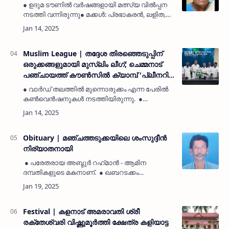
● ഉദുമ ടൗണിൽ വർഷങ്ങളായി മത്സ്യ വിൽപ്പന
നടത്തി വന്നിരുന്നു● മക്കൾ: പ്രഭാകരൻ, ലളിത,
സുലോചന, അനിത, സുനിത, ബേക്കൽ:
(MyKasargodVartha) ചിറമ്മലിലെ പരേതനായ
ശങ്കരൻ കടവൻ്റെ ഭാര്യ നാരായ…
Muslim League | തദ്ദേശ തിരഞ്ഞെടുപ്പിന്
ഒരുക്കങ്ങളുമായി മുസ്ലിം ലീഗ്; ചെമ്മനാട്
പഞ്ചായത്ത് കൗൺസിൽ ക്യാമ്പ് 'പ്ലീനറി
25' ജനുവരി 20ന്
● വാർഡ് തലത്തിൽ മുന്നൊരുക്കം എന്ന പേരിൽ
കൺവെൻഷനുകൾ നടത്തിയിരുന്നു. ●
പഞ്ചായത്ത് ലീഗ് ഓഫീസിൽ നടന്ന ചടങ്ങിൽ
ജില്ലാ മുസ്ലിം ലീഗ് പ്രസിഡണ്ട് കല്ലട്ര
മാഹിൻ ഹാജി ബ്രോഷർ പ്രകാശ…
Obituary | മഞ്ചത്തടുക്കയിലെ ശംസുദ്ദീൻ
നിര്യാതനായി
● പരേതരായ അബ്ദുർ റഹ്‌മാൻ - ആമിന
ദമ്പതികളുടെ മകനാണ്. ● ഖബറടക്കം
ഷിറിബാഗിലു മുഹ്‌യുദ്ദീൻ ജുമാ മസ്ജിദ്
ഖബർസ്ഥാനിൽ.ഉളിയത്തടുക്ക:
(MyKasargodVartha) മഞ്ചത്തടുക്കയിലെ ശം…
Festival | കളനാട് അമരാവതി ശ്രീ
രക്തേശ്വരി വിഷ്ണുമൂർത്തി ക്ഷേത്ര കളിയാട്ട