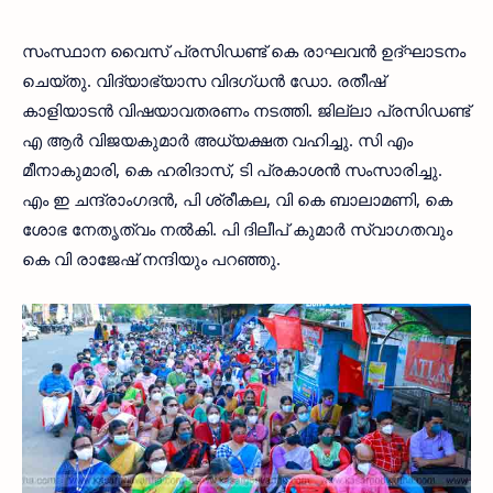
സംസ്ഥാന വൈസ് പ്രസിഡണ്ട് കെ രാഘവൻ ഉദ്ഘാടനം
ചെയ്തു. വിദ്യാഭ്യാസ വിദഗ്ധൻ ഡോ. രതീഷ്
കാളിയാടൻ വിഷയാവതരണം നടത്തി. ജില്ലാ പ്രസിഡണ്ട്
എ ആർ വിജയകുമാർ അധ്യക്ഷത വഹിച്ചു. സി എം
മീനാകുമാരി, കെ ഹരിദാസ്, ടി പ്രകാശൻ സംസാരിച്ചു.
എം ഇ ചന്ദ്രാംഗദൻ, പി ശ്രീകല, വി കെ ബാലാമണി, കെ
ശോഭ നേതൃത്വം നൽകി. പി ദിലീപ് കുമാർ സ്വാഗതവും
കെ വി രാജേഷ് നന്ദിയും പറഞ്ഞു.