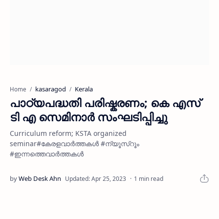
kasaragod
Kerala
Home
പാഠ്യപദ്ധതി പരിഷ്കരണം; കെ എസ്
ടി എ സെമിനാർ സംഘടിപ്പിച്ചു
Curriculum reform; KSTA organized
seminar#കേരളവാർത്തകൾ #ന്യൂസ്റൂം
#ഇന്നത്തെവാർത്തകൾ
1 min read