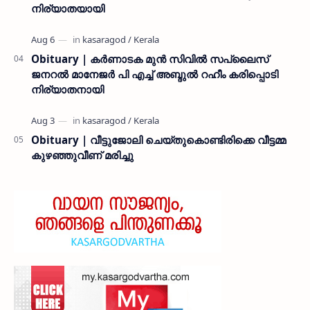
നിര്യാതയായി
Obituary | കർണാടക മുൻ സിവില്‍ സപ്ലൈസ്
ജനറൽ മാനേജർ പി എച്ച് അബ്ദുൽ റഹീം കരിപ്പൊടി
നിര്യാതനായി
Obituary | വീട്ടുജോലി ചെയ്തുകൊണ്ടിരിക്കെ വീട്ടമ്മ
കുഴഞ്ഞുവീണ് മരിച്ചു