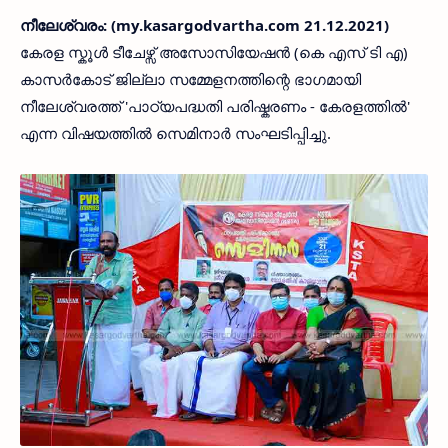
നീലേശ്വരം: (my.kasargodvartha.com 21.12.2021)
കേരള സ്കൂൾ ടീചേഴ്സ് അസോസിയേഷൻ (കെ എസ് ടി എ)
കാസർകോട് ജില്ലാ സമ്മേളനത്തിന്റെ ഭാഗമായി
നീലേശ്വരത്ത് 'പാഠ്യപദ്ധതി പരിഷ്കരണം - കേരളത്തിൽ'
എന്ന വിഷയത്തിൽ സെമിനാർ സംഘടിപ്പിച്ചു.