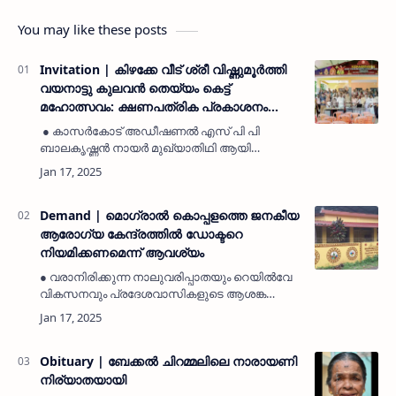
You may like these posts
Invitation | കിഴക്കേ വീട് ശ്രീ വിഷ്ണുമൂർത്തി
വയനാട്ടു കുലവൻ തെയ്യം കെട്ട്
മഹോത്സവം: ക്ഷണപത്രിക പ്രകാശനം
ചെയ്‌തു
● കാസർകോട് അഡീഷണൽ എസ് പി പി
ബാലകൃഷ്ണന്‍ നായർ മുഖ്യാതിഥി ആയി
പങ്കെടുത്തു. ● എരിയകൊട്ട ഭഗവതി
സേവാസംഘം ഭാരവാഹികൾ, മറ്റ് പ്രമുഖ
വ്യക്തികൾ എന്നിവരും ചടങ്ങിൽ
പങ്കെടുത്തു.കാവുഗ…
Demand | മൊഗ്രാൽ കൊപ്പളത്തെ ജനകീയ
ആരോഗ്യ കേന്ദ്രത്തിൽ ഡോക്ടറെ
നിയമിക്കണമെന്ന് ആവശ്യം
● വരാനിരിക്കുന്ന നാലുവരിപ്പാതയും റെയിൽവേ
വികസനവും പ്രദേശവാസികളുടെ ആശങ്ക
വർദ്ധിപ്പിക്കുന്നു. ● മൊഗ്രാൽ തീരദേശത്തെ
മത്സ്യത്തൊഴിലാളികൾ അടക്കമുള്ള
സാധാരണക്കാർക്ക് ഒരു പനിയോ മറ്റോ …
Obituary | ബേക്കൽ ചിറമ്മലിലെ നാരായണി
നിര്യാതയായി