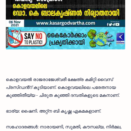
കൊളവയൽ രാജരാജേശ്വരീ ക്ഷേത്ര കമിറ്റി വൈസ്
പ്രസിഡൻ്റ് കൂടിയാണ്. കൊളവയലിലെ പരേതനായ
കുഞ്ഞിതീയ്യ - ചിരുത കുഞ്ഞി ദമ്പതികളുടെ മകനാണ്.
ഭാര്യ: ഷൈനി. അറ്റ്ന ബി കൃഷ്ണ ഏകമകളാണ്.
സഹോദരങ്ങൾ: നാരായണി, സുമതി, കൗസല്യ, നിർമല,