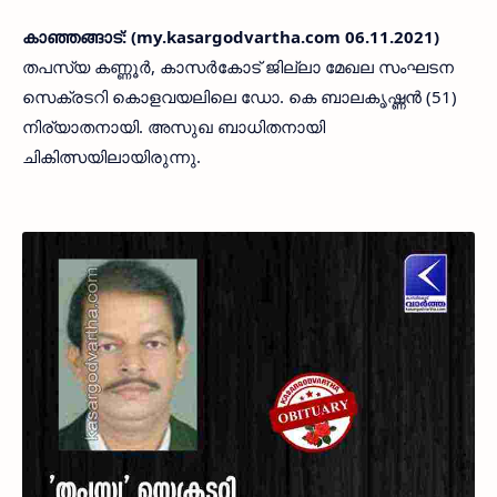
കാഞ്ഞങ്ങാട്: (my.kasargodvartha.com 06.11.2021)
തപസ്യ കണ്ണൂർ, കാസർകോട് ജില്ലാ മേഖല സംഘടന
സെക്രടറി കൊളവയലിലെ ഡോ. കെ ബാലകൃഷ്ണൻ (51)
നിര്യാതനായി. അസുഖ ബാധിതനായി
ചികിത്സയിലായിരുന്നു.