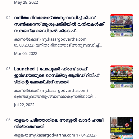
എരിയാൽ അബ്ദുല…
വനിതാ ദിനത്തോട് അനുബന്ധിച്ച് കിംസ്
സൺറൈസ് ആശുപത്രിയിൽ വനിതകൾക്ക്
സൗജന്യ മെഡികൽ ക്യാംപ്
സംഘടിപ്പിക്കുന്നു
കാസർകോട്: (my.kasargodvartha.com
05.03.2022) വനിതാ ദിനത്തോട് അനുബന്ധിച്ച്
കിംസ് സൺറൈസ് ആശുപത്രിയിൽ
വനിതകൾക്ക് സൗജന്യ മെഡികൽ ക്യാംപ്
സംഘടിപ്പിക്കുന്നു. മാർച് എട്ട്, ഒമ്പത്, 10 തീയതി…
Launched | പോപുലര്‍ ഫ്രണ്ട് ഓഫ്
ഇന്‍ഡ്യയുടെ റെസ്‌ക്യൂ ആന്‍ഡ് റിലീഫ്
ടീമിന്റെ ലോഞ്ചിങ് നടത്തി
കാസര്‍കോട്: (my.kasargodvartha.com)
ദുരന്തമുഖത്ത് ആശ്വാസമാകുന്നതിനായി
പോപുലര്‍ ഫ്രണ്ട് ഓഫ് ഇന്‍ഡ്യ റെസ്‌ക്യൂ
ആന്‍ഡ് റിലീഫ് ടീമിന്റെ ജില്ലാതല ലോഞ്ചിങ്
നടത്തി. പരിശീലനം നേടിയ ആര്‍ ആന…
തളങ്കര പടിഞ്ഞാറിലെ അബ്ദുൽ ഖാദർ ഹാജി
നിര്യാതനായി
തളങ്കര: (my.kasargodvartha.com 17.04.2022)