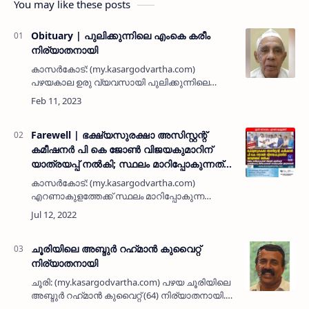
You may like these posts
Obituary | പുലിക്കുന്നിലെ എംകെ കരീം
നിര്യാതനായി
കാസര്‍കോട്: (my.kasargodvartha.com)
പഴയകാല ഉരു വ്യവസായി പുലിക്കുന്നിലെ
എംകെ കരീം (86) നിര്യാതനായി. സാമൂഹ്യ
സാംസ്‌കാരിക, വിദ്യാഭ്യാസ, കാരുണ്യ
മേഖലയിലെ നിറസാന്നിധ്യമായിരുന്നു.
പരേതനാ…
Farewell | ഭക്ഷ്യസുരക്ഷാ അസിസ്റ്റന്റ്
കമീഷനര്‍ പി കെ ജോണ്‍ വിജയകുമാറിന്
യാത്രയപ്പ് നല്‍കി; സ്ഥലം മാറിപ്പോകുന്നത്
നിരവധി പദ്ധതികള്‍ കാസര്‍കോട്ട്
കാസര്‍കോട്: (my.kasargodvartha.com)
വിജയകരമായി നടപ്പിലാക്കിയ ഉദ്യോഗസ്ഥന്‍
എറണാകുളത്തേക്ക് സ്ഥലം മാറിപ്പോകുന്ന
ജില്ലാ ഭക്ഷ്യസുരക്ഷാ അസിസ്റ്റന്റ് കമീഷനര്‍ പി
കെ ജോണ്‍ വിജയകുമാറിന് യാത്രയപ്പ് നല്‍കി.
ദേശീയ ഭക്ഷ്യ സുരക്ഷാ …
ചൂരിയിലെ അബ്ദുർ റഹ്‌മാൻ കുവൈറ്റ്
നിര്യാതനായി
ചൂരി: (my.kasargodvartha.com) പഴയ ചൂരിയിലെ
അബ്ദുർ റഹ്‌മാൻ കുവൈറ്റ് (64) നിര്യാതനായി.
പ്രവാസിയായിരുന്നു. പിതാവ്: പരേതനായ