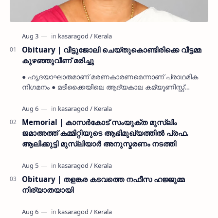
Obituary | വീട്ടുജോലി ചെയ്തുകൊണ്ടിരിക്കെ വീട്ടമ്മ
കുഴഞ്ഞുവീണ് മരിച്ചു
● ഹൃദയാഘാതമാണ് മരണകാരണമെന്നാണ് പ്രാഥമിക
നിഗമനം ● മടിക്കൈയിലെ ആദ്യകാല കമ്യൂണിസ്റ്റ്
പ്രവർത്തകരായ രാമൻ്റെയും ചിരുതേയിയുടെയും
മകളാണ് ● വിവരമറിഞ്ഞ് ജനപ്ര…
Memorial | കാസർകോട് സംയുക്ത മുസ്ലിം
ജമാഅത്ത് കമ്മിറ്റിയുടെ ആഭിമുഖ്യത്തിൽ പ്രഫ.
ആലിക്കുട്ടി മുസ്ലിയാർ അനുസ്മരണം നടത്തി
Obituary | തളങ്കര കടവത്തെ നഫീസ ഹജ്ജുമ്മ
നിര്യാതയായി