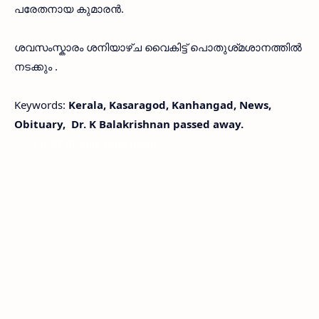
പരേതനായ കുമാരൻ.
ശവസംസ്കാരം ശനിയാഴ്ച വൈകിട്ട് പൊതുശ്‌മശാനത്തിൽ
നടക്കും .
Keywords:
Kerala, Kasaragod, Kanhangad, News,
Obituary, Dr. K Balakrishnan passed away.
< !- START disable copy paste -->