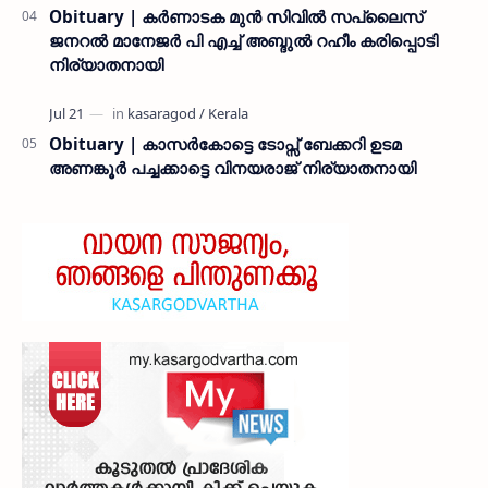
Obituary | കർണാടക മുൻ സിവില്‍ സപ്ലൈസ്
ജനറൽ മാനേജർ പി എച്ച് അബ്ദുൽ റഹീം കരിപ്പൊടി
നിര്യാതനായി
Obituary | കാസർകോട്ടെ ടോപ്സ് ബേക്കറി ഉടമ
അണങ്കൂർ പച്ചക്കാട്ടെ വിനയരാജ് നിര്യാതനായി