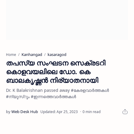
Kanhangad
kasaragod
Home
തപസ്യ സംഘടന സെക്രടറി
കൊളവയലിലെ ഡോ. കെ
ബാലകൃഷ്ണൻ നിര്യാതനായി
Dr. K Balakrishnan passed away #കേരളവാർത്തകൾ
#ന്യൂസ്റൂം #ഇന്നത്തെവാർത്തകൾ
0 min read