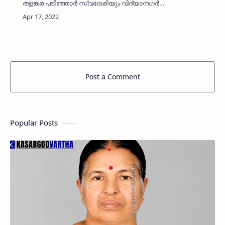
തളങ്കര പടിഞ്ഞാർ സ്വദേശിയും വിദ്യാനഗർ
പ്രിൻസ് കോംപൗൻഡിൽ താമസക്കാരനുമായ
അബ്ദുൽ ഖാദർ ഹാജി (82) നിര്യാതനായി.
വിദ്യാനഗർ പ്രിൻസ് ഐസ് ഫാക്ടറി ഉട…
Post a Comment
Popular Posts