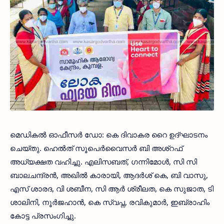
മെഡികല്‍ ഓഫീസര്‍ ഡോ: കെ ദിവാകര റൈ ഉദ്ഘാടനം
ചെയ്തു. ഹെല്‍ത് സൂപെര്‍വൈസര്‍ ബി അശ്റഫ്
അധ്യക്ഷത വഹിച്ചു. എലിസബത്, ഗന്നിമോള്‍, സി സി
ബാലചന്ദ്രന്‍, അഖില്‍ കാരായി, ആദര്‍ശ് കെ, ബി വാസു,
എസ് ശാരദ, വി ശബീന, സി ആര്‍ ശ്രീലത, കെ സുജാത, ടി
ശാലിനി, നൂര്‍ജഹാന്‍, കെ സ്വപ്ന, രവികുമാര്‍, ഇബ്രാഹിം
കോട്ട പ്രസംഗിച്ചു.