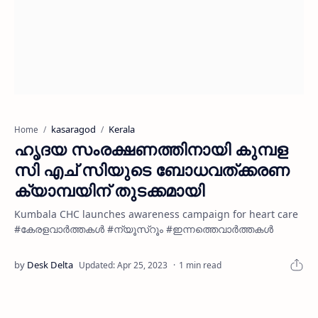
kasaragod
Kerala
Home
ഹൃദയ സംരക്ഷണത്തിനായി കുമ്പള
സി എച് സിയുടെ ബോധവത്ക്കരണ
ക്യാമ്പയിന് തുടക്കമായി
Kumbala CHC launches awareness campaign for heart care
#കേരളവാർത്തകൾ #ന്യൂസ്റൂം #ഇന്നത്തെവാർത്തകൾ
1 min read