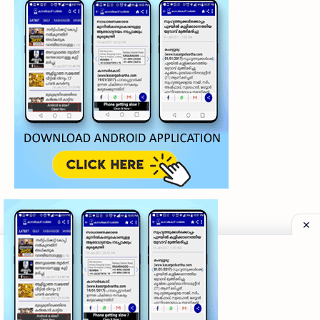
©
2026
‧
My Kasaragod Vartha | LATEST KASARAGOD LOCAL NE
Privacy Policy
|
Grievance Redressal