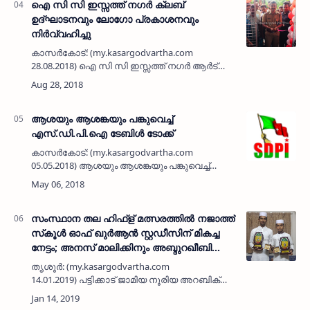
ഐ സി സി ഇസ്സത്ത് നഗര്‍ ക്ലബ്
ഉദ്ഘാടനവും ലോഗോ പ്രകാശനവും
നിര്‍വ്വഹിച്ചു
കാസര്‍കോട്: (my.kasargodvartha.com
28.08.2018) ഐ സി സി ഇസ്സത്ത് നഗര്‍ ആര്‍ട്‌സ്
ആന്‍ഡ് സ്‌പോര്‍ട്‌സ് ക്ലബ് ഉദ്ഘാടനവും
ലോഗോ പ്രകാശനവും കാസര്‍കോട് ടൗണ്‍ എസ്
ഐ അജിത് കുമാര്…
ആശയും ആശങ്കയും പങ്കുവെച്ച്
എസ്.ഡി.പി.ഐ ടേബിള്‍ ടോക്ക്
കാസര്‍കോട്: (my.kasargodvartha.com
05.05.2018) ആശയും ആശങ്കയും പങ്കുവെച്ച്
എസ്.ഡി.പി.ഐ ടേബിള്‍ ടോക്ക്. നല്ല മനസുള്ള
കാസര്‍കോട്ടെ മനുഷ്യരുടെ വേദനിക്കുന്ന
ഹൃദയങ്ങളാണ് വികസന…
സംസ്ഥാന തല ഹിഫ്‌ള് മത്സരത്തില്‍ നജാത്ത്
സ്‌കൂള്‍ ഓഫ് ഖുര്‍ആന്‍ സ്റ്റഡീസിന് മികച്ച
നേട്ടം; അനസ് മാലിക്കിനും അബ്ദുറഖീബിനും
ഗോള്‍ഡ്
തൃശൂര്‍: (my.kasargodvartha.com
14.01.2019) പട്ടിക്കാട് ജാമിയ നൂരിയ അറബിക്
കോളജില്‍ വെച്ചു നടന്ന ഹാജി കെ മമ്മദ് ഫൈസി
ഗോള്‍ഡ് മെഡലിനു വേണ്ടിയുള്ള സംസ്ഥാന