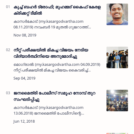
കുച്ച് ബഹര്‍ ട്രോഫി; മുഹമ്മദ് കൈഫ് കേരള
ക്രിക്കറ്റ് ടീമില്‍
കാസര്‍കോട്: (my.kasargodvartha.com
08.11.2019) നവംബര്‍ 19 മുതല്‍ ഗുജറാത്ത്
വല്‍സാദില്‍ നടക്കുന്ന കുച്ച് ബഹര്‍ ട്രോഫി
ക്രിക്കറ്റ് ടൂര്‍ണമെന്റിനുള്ള അണ്ടര്‍-19 കേരള
സ്‌റ്റേറ്റ് ടീമ…
നീറ്റ് പരീക്ഷയില്‍ മികച്ച വിജയം നേടിയ
വിദ്യാര്‍ത്ഥിനിയെ അനുമോദിച്ചു
മൊഗ്രാല്‍: (my.kasargodvartha.com 04.09.2019)
നീറ്റ് പരീക്ഷയില്‍ മികച്ച വിജയം കൈവരിച്ച്
കര്‍ണാടകയിലെ സുള്ള്യ വെങ്കട്ടരമണ
മെഡിക്കല്‍ കോളജില്‍ സര്‍ക്കാര്‍ ക്വാട്ടയില്‍ എം
ബി ബി എസിന…
ജനമൈത്രി പോലീസ് സമൂഹ നോമ്പ് തുറ
സംഘടിപ്പിച്ചു
കാസര്‍കോട്: (my.kasargodvartha.com
13.06.2018) ജനമൈത്രി പോലീസിന്റെ
നേതൃത്വത്തില്‍ പോലീസ് സ്റ്റേഷന്‍ പരിസരത്ത്
സമൂഹ നോമ്പ് തുറ സംഘടിപ്പിച്ചു. ഡി.
വൈ.എസ്.പി. എം.വി. സുകുമാരന്‍…