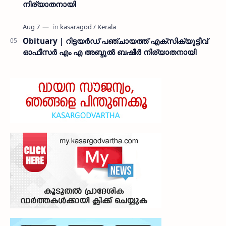
നിര്യാതനായി
Obituary | റിട്ടയർഡ് പഞ്ചായത്ത് എക്സിക്യുട്ടീവ്
ഓഫീസർ എം എ അബ്ദുൽ ബഷീർ നിര്യാതനായി