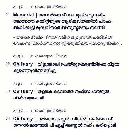
Memorial | കാസർകോട് സംയുക്ത മുസ്ലിം
ജമാഅത്ത് കമ്മിറ്റിയുടെ ആഭിമുഖ്യത്തിൽ പ്രഫ.
ആലിക്കുട്ടി മുസ്ലിയാർ അനുസ്മരണം നടത്തി
● തളങ്കര മാലിക് ദിനാർ വലിയ ജുമുഅത്ത് പള്ളിയിൽ
വെച്ചാണ് പ്രാർഥനാ സദസ്സ് ഒരുക്കിയത് ● സമസ്ത ട്രഷറർ
കൊയ്യോട് ഉമർ മുസ്ലിയാർ പരിപാടിക്ക് നേതൃത്വം
നൽകി കാസ…
Obituary | വീട്ടുജോലി ചെയ്തുകൊണ്ടിരിക്കെ വീട്ടമ്മ
കുഴഞ്ഞുവീണ് മരിച്ചു
Obituary | തളങ്കര കടവത്തെ നഫീസ ഹജ്ജുമ്മ
നിര്യാതയായി
Obituary | കർണാടക മുൻ സിവില്‍ സപ്ലൈസ്
ജനറൽ മാനേജർ പി എച്ച് അബ്ദുൽ റഹീം കരിപ്പൊടി