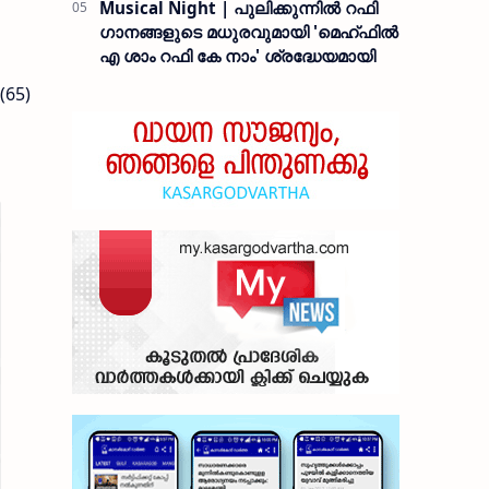
Musical Night | പുലിക്കുന്നിൽ റഫി
ഗാനങ്ങളുടെ മധുരവുമായി 'മെഹ്ഫിൽ
എ ശാം റഫി കേ നാം' ശ്രദ്ധേയമായി
65)