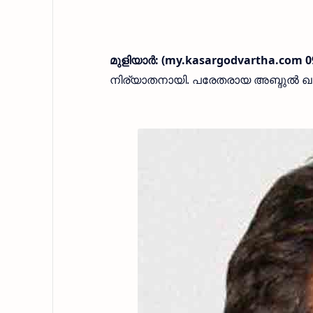
മുളിയാർ: (my.kasargodvartha.com 0
നിര്യാതനായി. പരേതരായ അബ്ദുൽ ഖാ