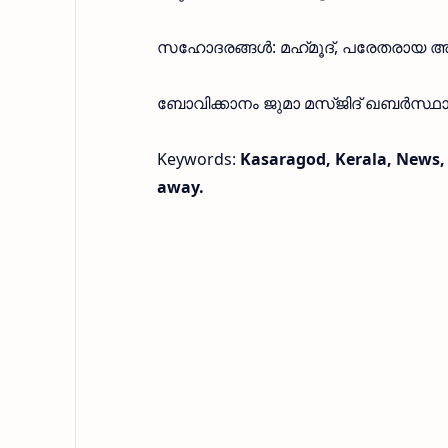
സഹോദരങ്ങൾ: മഹ്‌മൂദ്‌, പരേതരായ അബ
ബോവിക്കാനം ജുമാ മസ്‌ജിദ്‌ ഖബർസ്ഥ
Keywords:
Kasaragod, Kerala, News,
away.