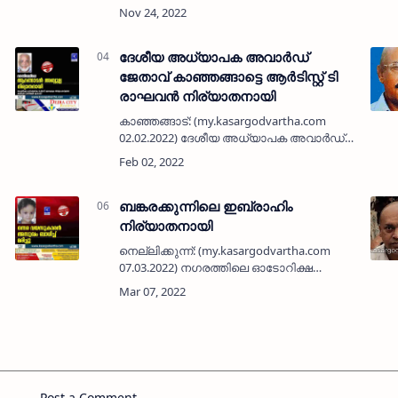
രവീന്ദ്രന്‍ (60-ടൈലര്‍ രവി) നിര്യാതനായി.
ദീര്‍ഘകാലം പ്രവാസിയായിരുന്ന അദ്ദേഹം
പിന്നീട് നാട്ടില്‍ തിരിച്ചെത…
ദേശീയ അധ്യാപക അവാർഡ്
ജേതാവ് കാഞ്ഞങ്ങാട്ടെ ആർടിസ്റ്റ് ടി
രാഘവൻ നിര്യാതനായി
കാഞ്ഞങ്ങാട്: (my.kasargodvartha.com
02.02.2022) ദേശീയ അധ്യാപക അവാർഡ്
ജേതാവ് കാഞ്ഞങ്ങാട് സൗത് പത്മയിൽ
ആർടിസ്റ്റ് ടി രാഘവൻ (80) നിര്യാതനായി.
നീലേശ്വരം രാജാസ് ഹൈസ്കൂളിലായിരുന്നു
സ്കൂൾ…
ബങ്കരക്കുന്നിലെ ഇബ്രാഹിം
നിര്യാതനായി
നെല്ലിക്കുന്ന്: (my.kasargodvartha.com
07.03.2022) നഗരത്തിലെ ഓടോറിക്ഷ
ഡ്രൈവർ ബങ്കരക്കുന്നിലെ ഇബ്രാഹിം (51)
നിര്യാതനായി. കൊറക്കോഡാണ്
വീടുവെച്ചു താമസിച്ചിരുന്നത്. ശാരീരിക
അസ്വസ്ഥതയെ …
Post a Comment