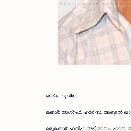
ഭാര്യ: റുഖിയ.
മക്കൾ: അശ്‌റഫ്, ഹാരിസ്, അബ്ദുൽ ഖ
മരുമക്കൾ: ഹനീഫ അട്ടി മല്ലം, ഹവ്