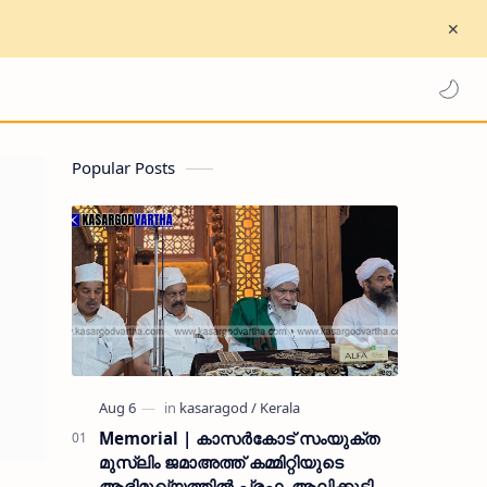
Popular Posts
Memorial | കാസർകോട് സംയുക്ത
മുസ്ലിം ജമാഅത്ത് കമ്മിറ്റിയുടെ
ആഭിമുഖ്യത്തിൽ പ്രഫ. ആലിക്കുട്ടി