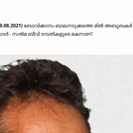
9.08.2021)
ബോവിക്കാനം ബാലനടുക്കത്തെ മിൽ അബൂബകർ (
ദർ - സൽ‍മ ബീവി ദമ്പതികളുടെ മകനാണ്.