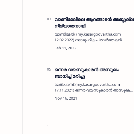
നിര്യാതയായി. പരേതരായ കുഞ്ഞാമു -
സൈനബ ദമ്പതികളുടെ മകളാ…
വാണിമേലിലെ ആറങ്ങാടൻ അബ്ദുല്ല
നിര്യാതനായി
വാണിമേൽ: (my.kasargodvartha.com
12.02.2022) സാമൂഹിക പ്രവർത്തകൻ
വാണിമേലിലെ പുതുപ്പനാകണ്ടി ആറങ്ങാടൻ
അബ്ദുല്ല (73) നിര്യാതനായി. കെഎൻഎം
പ്രഭാഷകനും പേരോട് എംഐഎം
അധ്യാപകനുമായ ജഅ്ഫർ വാണിമ…
ഒന്നര വയസുകാരൻ അസുഖം
ബാധിച്ച് മരിച്ചു
മേൽപറമ്പ്: (my.kasargodvartha.com
17.11.2021) ഒന്നര വയസുകാരൻ അസുഖം
ബാധിച്ച് മരിച്ചു. മേൽപറമ്പ് വള്ളിയോട്ടെ
റാഫി കുന്നരിയത്ത് - ശബീബ ദമ്പതികളുടെ
മകൻ മുഹമ്മദ് റൈസാൻ ആണ് മരിച്ചത്.
മേൽ…