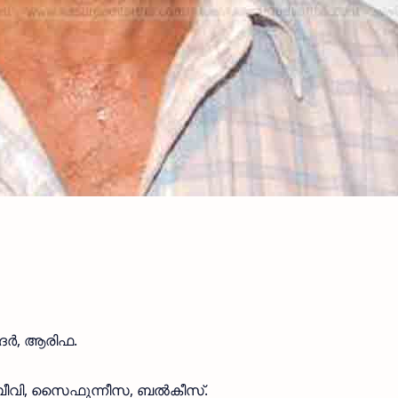
ാദർ, ആരിഫ.
വ ബീവി, സൈഫുന്നീസ, ബൽകീസ്.