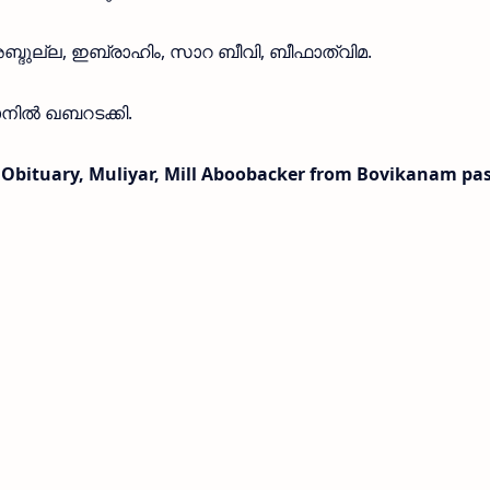
്ദുല്ല, ഇബ്രാഹിം, സാറ ബീവി, ബീഫാത്വിമ.
ാനിൽ ഖബറടക്കി.
 Obituary, Muliyar, Mill Aboobacker from Bovikanam pa