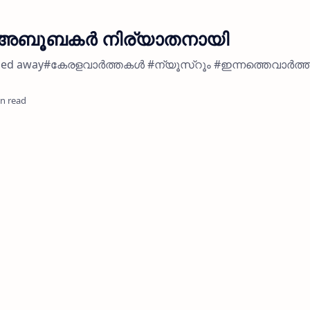
ൽ അബൂബകർ നിര്യാതനായി
passed away#കേരളവാർത്തകൾ #ന്യൂസ്റൂം #ഇന്നത്തെവാർത
in read