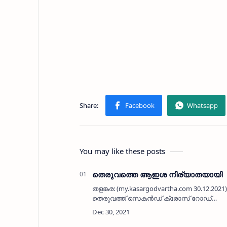
You may like these posts
തെരുവത്തെ ആഇശ നിര്യാതയായി
തളങ്കര: (my.kasargodvartha.com 30.12.2021)
തെരുവത്ത് സെകൻഡ് ക്രോസ് റോഡ്
ആഇശ സത്താർ മൻസിലിലെ
അബുസത്താറിന്റെ ഭാര്യ ആഇശ (76)