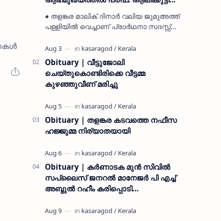
മുസ്ലിയാർ അനുസ്മരണം നടത്തി
● തളങ്കര മാലിക് ദിനാർ വലിയ ജുമുഅത്ത്
പള്ളിയിൽ വെച്ചാണ് പ്രാർഥനാ സദസ്സ്
ഒരുക്കിയത് ● സമസ്ത ട്രഷറർ കൊയ്യോട്
്തകൾ
ഉമർ മുസ്ലിയാർ പരിപാടിക്ക് നേതൃത്വം
നൽകി കാസ…
Obituary | വീട്ടുജോലി
ചെയ്തുകൊണ്ടിരിക്കെ വീട്ടമ്മ
കുഴഞ്ഞുവീണ് മരിച്ചു
Obituary | തളങ്കര കടവത്തെ നഫീസ
ഹജ്ജുമ്മ നിര്യാതയായി
Obituary | കർണാടക മുൻ സിവില്‍
സപ്ലൈസ് ജനറൽ മാനേജർ പി എച്ച്
അബ്ദുൽ റഹീം കരിപ്പൊടി
നിര്യാതനായി