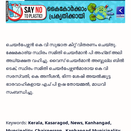
ചെയർപേഴ്സൻ കെ വി സുജാത കിറ്റ് വിതരണം ചെയ്തു.
ക്ഷേമകാര്യ സ്ഥിരം സമിതി ചെയർമാൻ പി അഹ്‌മദ്‌ അലി
അധ്യക്ഷത വഹിച്ചു. വൈസ് ചെയർമാൻ അബ്ദുല്ല ബിൽ
ടെക്, സ്ഥിരം സമിതി ചെയർപേഴ്സൺമാരായ കെ വി
സരസ്വതി, കെ അനീശൻ, ഭിന്ന ശേഷി അയൽക്കൂട്ട
ഭാരവാഹികളായ എച് പി ഉഷ തോയമ്മൽ, മാധവി
സംബന്ധിച്ചു.
Keywords:
Kerala, Kasaragod, News, Kanhangad,
Muncipality, Chairperson, Kanhangad Municipality