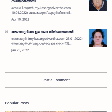
നിര്യാതയായി
നെല്ലിക്കുന്ന്: (my.kasargodvartha.com
10.04.2022) ബങ്കരക്കുന്ന് കുദൂർ മീത്തൽ
ഹൗസിലെ ആസിയ ഹജ്ജുമ്മ (90)
നിര്യാതയായി. ഭർത്താവ്: മീത്തൽ
ഇബ്രാഹിം. മക്കൾ: മീത്തൽ അബ്ദുല്ല, സ…
അണങ്കൂറിലെ ഉമ റൈ നിര്യാതയായി
അണങ്കൂര്‍: (my.kasargodvartha.com 23.01.2022)
അണങ്കൂര്‍ ശിവകൃപയിലെ ഉമ റൈ (45)
നിര്യാതയായി. ഭര്‍ത്താവ്: രവി റൈ.
സഹോദരന്‍: മോഹന …
Post a Comment
Popular Posts