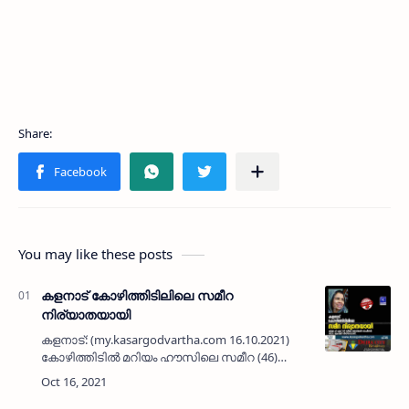
You may like these posts
കളനാട് കോഴിത്തിടിലിലെ ‍സമീറ
നിര്യാതയായി
കളനാട്: (my.kasargodvartha.com 16.10.2021)
കോഴിത്തിടില്‍ ‍മറിയം ഹൗസിലെ സമീറ (46)
നിര്യാതയായി. ഉദുമ പി എച് സി യിലെ
മെ‍ഡികല്‍ ഓഫീസര്‍ ‍ഡോ. മുഹമ്മദ്