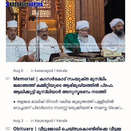
Memorial | കാസർകോട് സംയുക്ത മുസ്ലിം
ജമാഅത്ത് കമ്മിറ്റിയുടെ ആഭിമുഖ്യത്തിൽ പ്രഫ.
ആലിക്കുട്ടി മുസ്ലിയാർ അനുസ്മരണം നടത്തി
● തളങ്കര മാലിക് ദിനാർ വലിയ ജുമുഅത്ത് പള്ളിയിൽ
വെച്ചാണ് പ്രാർഥനാ സദസ്സ് ഒരുക്കിയത് ● സമസ്ത ട്രഷറർ
കൊയ്യോട് ഉമർ മുസ്ലിയാർ പരിപാടിക്ക് നേതൃത്വം
നൽകി കാസ…
Obituary | വീട്ടുജോലി ചെയ്തുകൊണ്ടിരിക്കെ വീട്ടമ്മ