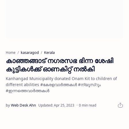
kasaragod
Kerala
Home
കാഞ്ഞങ്ങാട് നഗരസഭ ഭിന്ന ശേഷി
കുട്ടികൾക്ക് ഓണകിറ്റ് നൽകി
Kanhangad Municipality donated Onam Kit to children of
different abilities #കേരളവാർത്തകൾ #ന്യൂസ്റൂം
#ഇന്നത്തെവാർത്തകൾ
0 min read