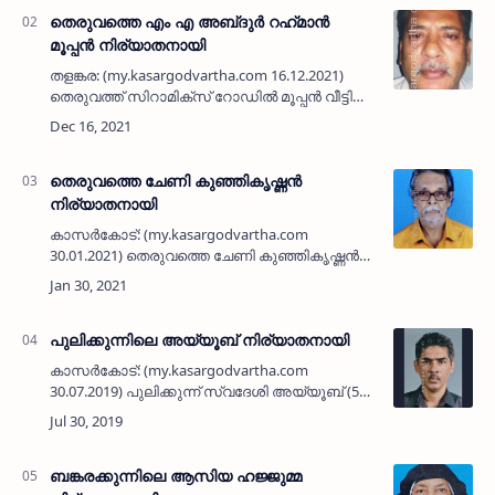
ഭര്‍ത്താവാണ്‌. ബേവിഞ്ചയിലെ മുഹമ്മദ…
തെരുവത്തെ എം എ അബ്‌ദുർ റഹ്‌മാൻ
മൂപ്പൻ നിര്യാതനായി
തളങ്കര: (my.kasargodvartha.com 16.12.2021)
തെരുവത്ത് സിറാമിക്സ് റോഡിൽ മൂപ്പൻ വീട്ടിലെ
എം എ അബ്ദുർ റഹ്‌മാൻ മൂപ്പൻ (72)
നിര്യാതനായി. …
തെരുവത്തെ ചേണി കുഞ്ഞികൃഷ്ണൻ
നിര്യാതനായി
കാസർകോട്: (my.kasargodvartha.com
30.01.2021) തെരുവത്തെ ചേണി കുഞ്ഞികൃഷ്ണൻ
(82) നിര്യാതനായി. ഭാര്യ: വാസന്തി. മക്കൾ:
അനിൽകുമാർ, പ്രസന്നൻ (ദിനേശ് ഐസ്ക്രീം
പാർലർ കാസർകോട്), കവിത. മ…
പുലിക്കുന്നിലെ അയ്യൂബ് നിര്യാതനായി
കാസര്‍കോട്: (my.kasargodvartha.com
30.07.2019) പുലിക്കുന്ന് സ്വദേശി അയ്യൂബ് (52)
നിര്യാതനായി. പുലിക്കുന്നിലെ കരീമിന്റെ
മകനാണ്. എറണാകുളം എസ് ആര്‍ എം
റോഡിലെ ഹംസക്കുഞ്ഞ് ലെ…
ബങ്കരക്കുന്നിലെ ആസിയ ഹജ്ജുമ്മ