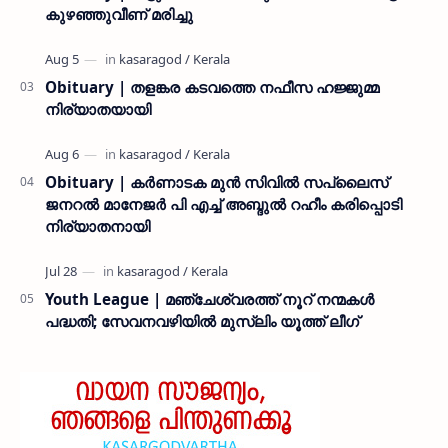
കുഴഞ്ഞുവീണ് മരിച്ചു
Obituary | തളങ്കര കടവത്തെ നഫീസ ഹജ്ജുമ്മ
നിര്യാതയായി
Obituary | കർണാടക മുൻ സിവില്‍ സപ്ലൈസ്
ജനറൽ മാനേജർ പി എച്ച് അബ്ദുൽ റഹീം കരിപ്പൊടി
നിര്യാതനായി
Youth League | മഞ്ചേശ്വരത്ത് നൂറ് നന്മകൾ
പദ്ധതി; സേവനവഴിയിൽ മുസ്ലിം യൂത്ത് ലീഗ്