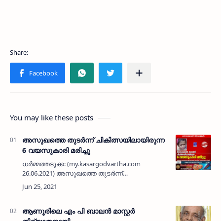
You may like these posts
അസുഖത്തെ തുടർന്ന് ചികിത്സയിലായിരുന്ന
6 വയസുകാരി മരിച്ചു
ധർമ്മത്തടുക്ക: (my.kasargodvartha.com
26.06.2021) അസുഖത്തെ തുടർന്ന്
ചികിത്സയിലായിരുന്ന ആറ് വയസുകാരി മരിച്ചു.
ചളളങ്കയം കന്തലായം ഹമീദിന്റെ മകള്‍ ഫാത്വിമത്
സഹല ആണ് മരിച്ചത്.മാതാവ്: മി…
ആണൂരിലെ എം പി ബാലന്‍ മാസ്റ്റര്‍