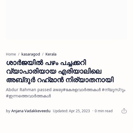
kasaragod
Kerala
Home
ശാർജയിൽ പഴം പച്ചക്കറി
വ്യാപാരിയായ എരിയാലിലെ
അബ്‍ദുർ റഹ്‌മാൻ നിര്യാതനായി
Abdur Rahman passed away#കേരളവാർത്തകൾ #ന്യൂസ്റൂം
#ഇന്നത്തെവാർത്തകൾ
0 min read