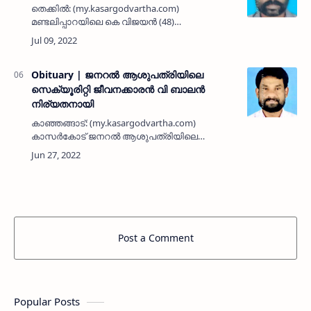
തെക്കിൽ: (my.kasargodvartha.com)
മണ്ടലിപ്പാറയിലെ കെ വിജയൻ (48)
നിര്യാതനായി. പരേതനയ കൃഷ്ണൻ - ചിരുത
ദമ്പതികളുടെ മകനാണ്. ഭാര്യ:
ഉഷാകുമാരി.മക്കൾ: അജിത്, അഭിഷ.മരുമകൻ:
രാകേഷ…
Obituary | ജനറൽ ആശുപത്രിയിലെ
സെക്യൂരിറ്റി ജീവനക്കാരൻ വി ബാലൻ
നിര്യതനായി
കാഞ്ഞങ്ങാട്: (my.kasargodvartha.com)
കാസർകോട് ജനറൽ ആശുപത്രിയിലെ
സെക്യൂരിറ്റി ജീവനക്കാരൻ കാഞ്ഞങ്ങാട്
കിഴക്കുംകര മണലിൽ താമസിക്കുന്ന വി ബാലൻ
(56) നിര്യതനായി. പയ്യന്നൂർ പെരളം
സഹകരണ ബാങ…
Post a Comment
Popular Posts