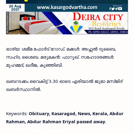
ഭാര്യ: ശമീമ ഫോർട് റോഡ്. മക്കൾ: അഫ്സൽ ദുബൈ,
സഹ്ദ, ശൈബ. മരുമകൻ: ഫാറൂഖ്. സഹോദരങ്ങൾ:
മുഹമ്മദ്, ഖദീജ, കുഞ്ഞിബി.
ഖബറടക്കം വൈകിട്ട് 3.30 ഓടെ എരിയാൽ ജുമാ മസ്ജിദ്
ഖബർസ്ഥാനിൽ.
Keywords:
Obituary, Kasaragod, News, Kerala, Abdur
Rahman, Abdur Rahman Eriyal passed away.
< !- START disable copy paste -->