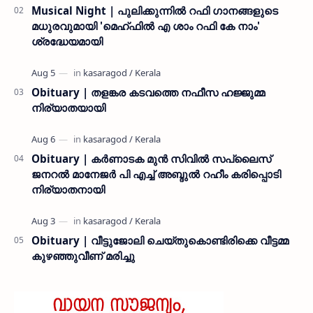
Musical Night | പുലിക്കുന്നിൽ റഫി ഗാനങ്ങളുടെ
മധുരവുമായി 'മെഹ്ഫിൽ എ ശാം റഫി കേ നാം'
ശ്രദ്ധേയമായി
Obituary | തളങ്കര കടവത്തെ നഫീസ ഹജ്ജുമ്മ
നിര്യാതയായി
Obituary | കർണാടക മുൻ സിവില്‍ സപ്ലൈസ്
ജനറൽ മാനേജർ പി എച്ച് അബ്ദുൽ റഹീം കരിപ്പൊടി
നിര്യാതനായി
Obituary | വീട്ടുജോലി ചെയ്തുകൊണ്ടിരിക്കെ വീട്ടമ്മ
കുഴഞ്ഞുവീണ് മരിച്ചു