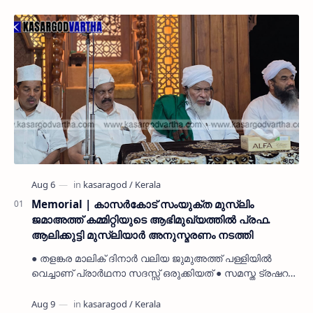
Memorial | കാസർകോട് സംയുക്ത മുസ്ലിം
ജമാഅത്ത് കമ്മിറ്റിയുടെ ആഭിമുഖ്യത്തിൽ പ്രഫ.
ആലിക്കുട്ടി മുസ്ലിയാർ അനുസ്മരണം നടത്തി
● തളങ്കര മാലിക് ദിനാർ വലിയ ജുമുഅത്ത് പള്ളിയിൽ
വെച്ചാണ് പ്രാർഥനാ സദസ്സ് ഒരുക്കിയത് ● സമസ്ത ട്രഷറർ
കൊയ്യോട് ഉമർ മുസ്ലിയാർ പരിപാടിക്ക് നേതൃത്വം
നൽകി കാസ…