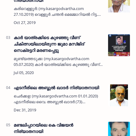
നിര്യാതനായി
കരിവെള്ളൂര്‍: (my.kasargodvartha.com
27.10.2019) വെള്ളൂര്‍ ചന്തന്‍ മെമ്മോറിയല്‍ റിട്ട.
പ്രധാനാധ്യാപകന്‍ ആണൂരിലെ എം പി ബാലന്‍
മാസ്റ്റര്‍ (80) നിര്യാതനായി. സി പി എം ആണൂര്‍
പടിഞ്ഞാറ്…
കാർ യാത്രക്കിടെ കുഴഞ്ഞു വീണ്
ചികിത്സയിലായിരുന്ന ജുമാ മസ്ജിദ്
സെക്രട്ടറി മരണപ്പെട്ടു
മുണ്ട്യത്തടുക്ക: (my.kasargodvartha.com
05.07.2020) കാർ യാത്രയ്ക്കിടെ കുഴഞ്ഞു വീണ്
ചികിത്സയിലായിരുന്ന പള്ളി സെക്രട്ടറി
മരണപ്പെട്ടു. മുണ്ട്യത്തടുക്ക പള്ളം ബദർ ജുമാ
മസ്ജിദ് സെക്രട്ട…
എടനീരിലെ അബ്ദുല്‍ ഖാദര്‍ നിര്യാതനായി
ചെര്‍ക്കള: (my.kasargodvartha.com 01.01.2020)
എടനീരിലെ വൈ. അബ്ദുല്‍ ഖാദര്‍ (73)
നിര്യാതനായി. ബുധനാഴ്ച്ച രാവിലെ
കാസര്‍കോട്ടെ സ്വകാര്യ ആശുപത്രിയില്‍
വെച്ചായിരുന്നു മരണം സംഭവിച്ചത്. …
മണ്ടലിപ്പാറയിലെ കെ വിജയൻ
നിര്യാതനായി