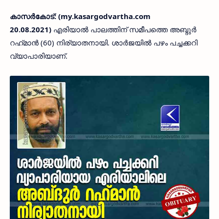
കാസർകോട്: (my.kasargodvartha.com
20.08.2021)
എരിയാൽ പാലത്തിന് സമീപത്തെ അബ്ദുർ
റഹ്‌മാൻ (60) നിര്യാതനായി. ശാർജയിൽ പഴം പച്ചക്കറി
വ്യാപാരിയാണ്‌.