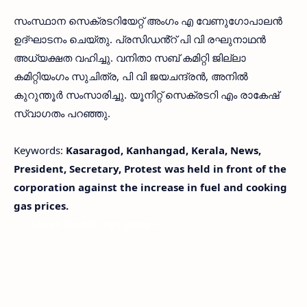
സംസ്ഥാന സെക്രടറിയേറ്റ് അംഗം എ വേണുഗോപാലൻ
ഉദ്ഘാടനം ചെയ്തു. പ്രസിഡൻ്റ് പി വി രഘുനാഥൻ
അധ്യക്ഷത വഹിച്ചു. വനിതാ സബ് കമിറ്റി ജില്ലാ
കമിറ്റിയംഗം സുചിത്ര, പി വി ജയചന്ദ്രൻ, അനിൽ
കുറുന്തൂർ സംസാരിച്ചു. യൂനിറ്റ് സെക്രടറി എം രാകേഷ്
സ്വാഗതം പറഞ്ഞു.
Keywords:
Kasaragod, Kanhangad, Kerala, News,
President, Secretary, Protest was held in front of the
corporation against the increase in fuel and cooking
gas prices.
< !- START disable copy paste -->