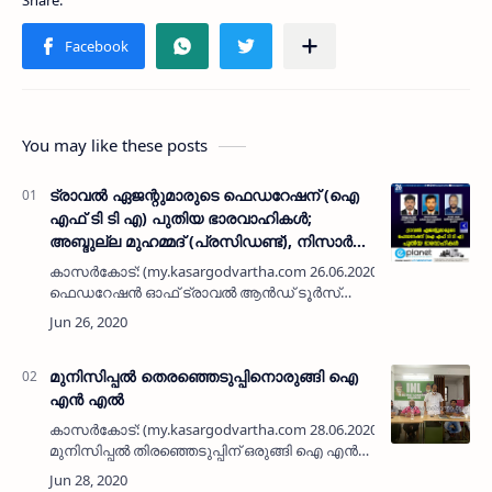
You may like these posts
ട്രാവല്‍ ഏജന്റുമാരുടെ ഫെഡറേഷന് (ഐ
എഫ് ടി ടി എ) പുതിയ ഭാരവാഹികള്‍;
അബ്ദുല്ല മുഹമ്മദ് (പ്രസിഡണ്ട്), നിസാര്‍
തായല്‍ (സെക്രട്ടറി), നാസര്‍ പട്ടേല്‍
കാസര്‍കോട്: (my.kasargodvartha.com 26.06.2020) ഇന്ത്യന്‍
(ട്രഷറര്‍)
ഫെഡറേഷന്‍ ഓഫ് ട്രാവല്‍ ആന്‍ഡ് ടൂര്‍സ്
ഏജന്റ്‌സ് (ഐ എഫ് ടി ടി എ) ജില്ലാ കമ്മിറ്റി
പുതിയ ഭാരവാഹികളെ തെരഞ്ഞെട…
മുനിസിപ്പല്‍ തെരഞ്ഞെടുപ്പിനൊരുങ്ങി ഐ
എന്‍ എല്‍
കാസര്‍കോട്: (my.kasargodvartha.com 28.06.2020) ആസന്നമായ
മുനിസിപ്പല്‍ തിരഞ്ഞെടുപ്പിന് ഒരുങ്ങി ഐ എന്‍
എല്‍ മുനിസിപ്പല്‍ കമ്മിറ്റി കണ്‍വെന്‍ഷന്‍ ചേര്‍ന്ന്
പ്രവര്‍ത്തന…