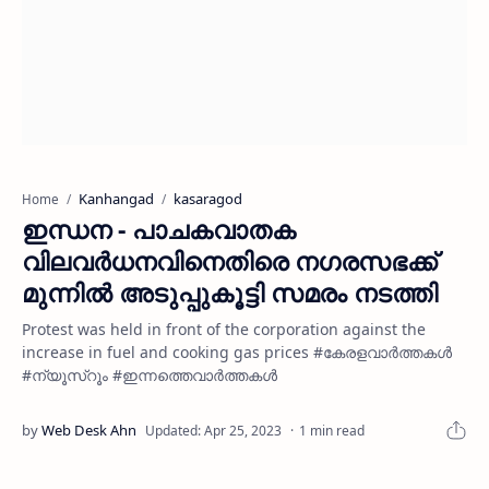
Kanhangad
kasaragod
Home
ഇന്ധന - പാചകവാതക
വിലവർധനവിനെതിരെ നഗരസഭക്ക്
മുന്നിൽ അടുപ്പുകൂട്ടി സമരം നടത്തി
Protest was held in front of the corporation against the
increase in fuel and cooking gas prices #കേരളവാർത്തകൾ
#ന്യൂസ്റൂം #ഇന്നത്തെവാർത്തകൾ
1 min read