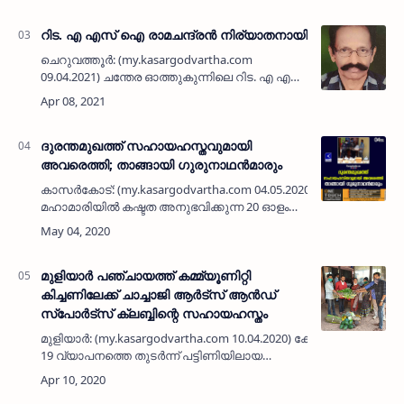
റിട. എ എസ് ഐ രാമചന്ദ്രൻ നിര്യാതനായി
ചെറുവത്തൂർ: (my.kasargodvartha.com
09.04.2021) ചന്തേര ഓത്തുകുന്നിലെ റിട. എ എസ്
ഐ രാമചന്ദ്രൻ (72) നിര്യാതനായി. സംസ്ക്കാരം
വെള്ളിയാഴ്ച രാവിലെ കാലിക്കടവിലുള്ള
സമുദായ ശ്മശാനത്തിൽ …
ദുരന്തമുഖത്ത് സഹായഹസ്തവുമായി
അവരെത്തി; താങ്ങായി ഗുരുനാഥന്‍മാരും
കാസര്‍കോട്: (my.kasargodvartha.com 04.05.2020) കോവിഡ്
മഹാമാരിയില്‍ കഷ്ടത അനുഭവിക്കുന്ന 20 ഓളം
കുടുംബങ്ങളെ കണ്ടെത്തി ഭക്ഷ്യസാധനങ്ങള്‍
എത്തിച്ചുനല്‍കി മാതൃകയാവുകയാണ്…
മുളിയാര്‍ പഞ്ചായത്ത് കമ്മ്യൂണിറ്റി
കിച്ചണിലേക്ക് ചാച്ചാജി ആര്‍ട്‌സ് ആന്‍ഡ്
സ്‌പോര്‍ട്‌സ് ക്ലബ്ബിന്റെ സഹായഹസ്തം
മുളിയാര്‍: (my.kasargodvartha.com 10.04.2020) കോവിഡ്
19 വ്യാപനത്തെ തുടര്‍ന്ന് പട്ടിണിയിലായ
കുടുംബങ്ങളെ സഹായിക്കാന്‍ സര്‍ക്കാര്‍
ആരംഭിച്ച പഞ്ചായത്ത് തല കമ്മ്യൂണിറ്റ…