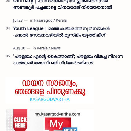
Obituary | കാസർകോട്ടെ ടോപ്സ് ബേക്കറി ഉടമ
അണങ്കൂർ പച്ചക്കാട്ടെ വിനയരാജ് നിര്യാതനായി
Youth League | മഞ്ചേശ്വരത്ത് നൂറ് നന്മകൾ
പദ്ധതി; സേവനവഴിയിൽ മുസ്ലിം യൂത്ത് ലീഗ്
'പ്രളയം: എന്റെ കൈത്താങ്ങ്'; പ്രളയം വിതച്ച നീറുന്ന
ഓര്‍മകള്‍ അയവിറക്കി വിദ്യാര്‍ത്ഥികള്‍