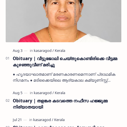
Obituary | വീട്ടുജോലി ചെയ്തുകൊണ്ടിരിക്കെ വീട്ടമ്മ
കുഴഞ്ഞുവീണ് മരിച്ചു
● ഹൃദയാഘാതമാണ് മരണകാരണമെന്നാണ് പ്രാഥമിക
നിഗമനം ● മടിക്കൈയിലെ ആദ്യകാല കമ്യൂണിസ്റ്റ്
പ്രവർത്തകരായ രാമൻ്റെയും ചിരുതേയിയുടെയും
മകളാണ് ● വിവരമറിഞ്ഞ് ജനപ്ര…
Obituary | തളങ്കര കടവത്തെ നഫീസ ഹജ്ജുമ്മ
നിര്യാതയായി