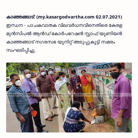
കാഞ്ഞങ്ങാട്: (my.kasargodvartha.com 02.07.2021)
ഇന്ധന - പാചകവാതക വിലവർധനവിനെതിരെ കേരള
മുൻസിപൽ ആൻഡ് കോർപറേഷൻ സ്റ്റാഫ് യൂണിയൻ
കാഞ്ഞങ്ങാട് നഗരസഭ യൂനിറ്റ് അടുപ്പുകൂട്ടി സമരം
സംഘടിപ്പിച്ചു.