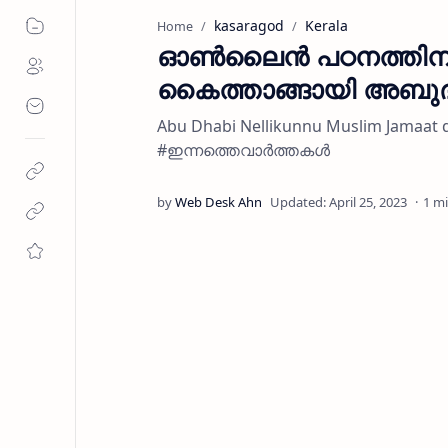
kasaragod
Kerala
Home
ഓൺലൈൻ പഠനത്തിന് പ്ര
കൈത്താങ്ങായി അബുദബി
Abu Dhabi Nellikunnu Muslim Jamaa
#ഇന്നത്തെവാർത്തകൾ
1 m