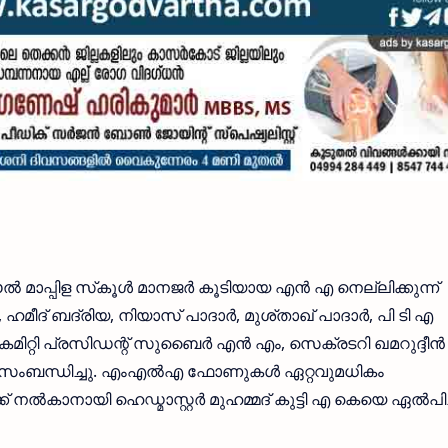
ാപ്പിള സ്‌കൂൾ മാനജർ കൂടിയായ എൻ എ നെല്ലിക്കുന്ന്
ദ് ബദ്‌രിയ, നിയാസ് പാദാർ, മുശ്താഖ്‌ പാദാർ, പി ടി എ
്റ് കമിറ്റി പ്രസിഡന്റ് സുബൈർ എൻ എം, സെക്രടറി ഖമറുദ്ദീൻ
് സംബന്ധിച്ചു. എംഎൽഎ ഫോണുകൾ ഏറ്റവുമധികം
ക്ക് നൽകാനായി ഹെഡ്മാസ്റ്റർ മുഹമ്മദ് കുട്ടി എ കെയെ ഏൽപിച്