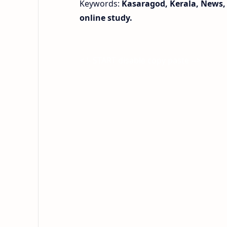
Keywords:
Kasaragod, Kerala, News,
online study.
< !- START disable copy paste -->