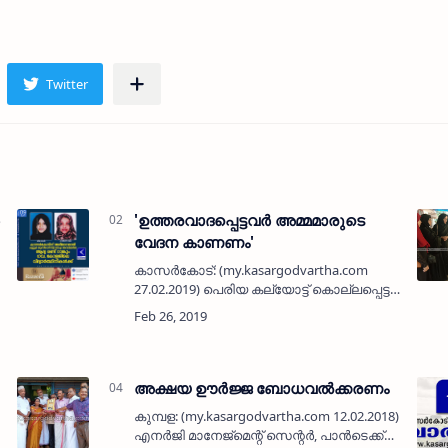
'ഉത്തരവാദപ്പെട്ടവര്‍ അമ്മമാരുടെ
വേദന കാണണം'
കാസര്‍കോട്: (my.kasargodvartha.com
27.02.2019) പെരിയ കല്യോട്ട് കൊല്ലപ്പെട്ട
കൃപേഷിന്റെയും ശരത് ലാലിന്റെയും
കുടുംബത്തിന് നീതി ഉറപ്പാക്കണമെന്നും
അമ്മമാരുടെ വേദന മനസ്സിലാക…
അക്ഷയ ഊര്‍ജ്ജ ബോധവല്‍ക്കരണം
കുമ്പള: (my.kasargodvartha.com 12.02.2018)
എനര്‍ജി മാനേജ്‌മെന്റ് സെന്റര്‍, പാന്‍ടെക്ക്