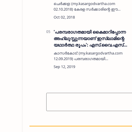
ചെര്‍ക്കള: (my.kasargodvartha.com
02.10.2018) കേരള സര്‍ക്കാരിന്റെ ഈ
വര്‍ഷത്തെ മികച്ച അധ്യാപക - പിടിഎ
അവാര്‍ഡുകള്‍ നേടിയ ജേതാക്കളെ ബേര്‍ക്ക
ചാരിറ്റി ഫൗണ്ടേഷന്‍ അനുമോദിച്ചു.
ഇബ്രാഹി…
'പരമ്പരാഗതമായി കൈമാറിപ്പോന്ന
അഹ്‌ലുസ്സുന്നയാണ് ഇസ്‌ലാമിന്റെ
യഥാർത്ഥ രൂപം': എസ്.വൈ.എസ്
ആദര്‍ശ പാഠശാലക്ക് തുടക്കമായി
കാസര്‍കോട്: (my.kasargodvartha.com
12.09.2019) പരമ്പരാഗതമായി
കൈമാറിപ്പോന്ന അഹ്‌ലുസ്സുന്നത്തി വല്‍
ജമാഅത്താണ് ഇസ്‌ലാമിന്റെ യഥാര്‍ഥ
രൂപമെന്ന് എസ് വൈ എസ് ആദര്‍ശ
പാഠശാല അഭിപ്രായപ്പെട്…