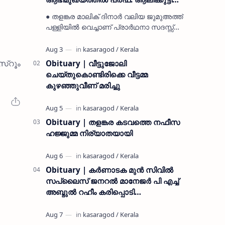
മുസ്ലിയാർ അനുസ്മരണം നടത്തി
● തളങ്കര മാലിക് ദിനാർ വലിയ ജുമുഅത്ത്
പള്ളിയിൽ വെച്ചാണ് പ്രാർഥനാ സദസ്സ്
ഒരുക്കിയത് ● സമസ്ത ട്രഷറർ കൊയ്യോട്
ഉമർ മുസ്ലിയാർ പരിപാടിക്ക് നേതൃത്വം
നൽകി കാസ…
സ്റൂം
Obituary | വീട്ടുജോലി
ചെയ്തുകൊണ്ടിരിക്കെ വീട്ടമ്മ
കുഴഞ്ഞുവീണ് മരിച്ചു
Obituary | തളങ്കര കടവത്തെ നഫീസ
ഹജ്ജുമ്മ നിര്യാതയായി
Obituary | കർണാടക മുൻ സിവില്‍
സപ്ലൈസ് ജനറൽ മാനേജർ പി എച്ച്
അബ്ദുൽ റഹീം കരിപ്പൊടി
നിര്യാതനായി