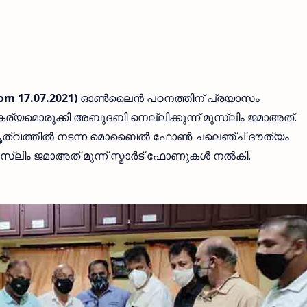
com 17.07.2021)
ഓൺലൈൻ പഠനത്തിന് പ്രയാസം
കര്യമൊരുക്കി അബുദബി നെല്ലിക്കുന്ന് മുസ്ലിം ജമാഅത്.
റെ നേതൃത്വത്തിൽ നടന്ന മൊബൈൽ ഫോൺ ചലെഞ്ച് ദൗത്യം
 മുസ്ലിം ജമാഅത് മുന്ന് സ്മാർട് ഫോണുകൾ നൽകി.