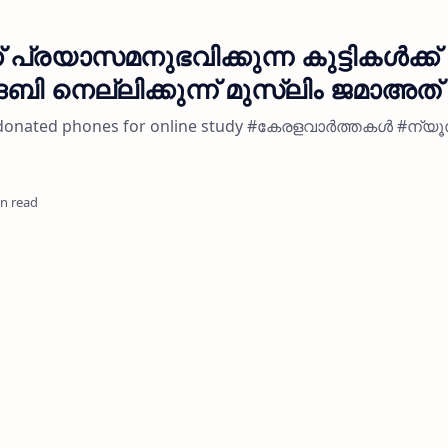
യാസമനുഭവിക്കുന്ന കുട്ടികൾക്ക്
 നെല്ലിക്കുന്ന് മുസ്ലിം ജമാഅത്
t donated phones for online study #കേരളവാർത്തകൾ #ന്യൂ
in read