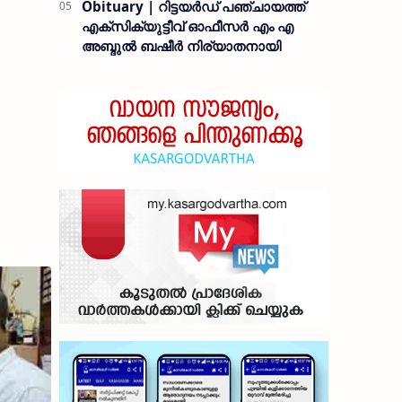
Obituary | റിട്ടയർഡ് പഞ്ചായത്ത്
എക്സിക്യുട്ടീവ് ഓഫീസർ എം എ
അബ്ദുൽ ബഷീർ നിര്യാതനായി