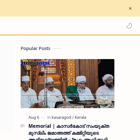
Popular Posts
Memorial | കാസർകോട് സംയുക്ത
മുസ്ലിം ജമാഅത്ത് കമ്മിറ്റിയുടെ
ആഭിമുഖ്യത്തിൽ പ്രഫ. ആലിക്കുട്ടി