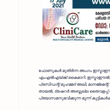
ഫോണുകൾ മുതിർന്ന അംഗം ഇസ്മാഈൽ മ
എംഎൽഎയ്ക്ക് കൈമാറി. ഇസ്മാഈൽ, ഹമീ
പ്രസിഡന്റ് മുഹമ്മദ്‌ അലി, മാനജ്മെന
തായൽ, ട്രഷറർ അബ്ദുല്ല തൈവളപ്പ
പ്രയാസമനുഭവിക്കുന്ന മൂന്ന് കുട്ടികൾ