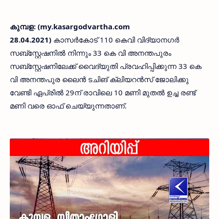
കുമ്പള: (my.kasargodvartha.com
28.04.2021)
കാസർകോട് 110 കെവി വിദ്യാനഗർ
സബ്സ്റ്റേഷനിൽ നിന്നും 33 കെ വി അനന്തപുരം
സബ്‌സ്റ്റേഷനിലേക്ക് വൈദ്യുതി പ്രവഹിപ്പിക്കുന്ന 33 കെ
വി അനന്തപുര ലൈൻ ടചിങ് ക്ലിയറൻസ് ജോലിക്കു
വേണ്ടി ഏപ്രിൽ 29ന് രാവിലെ 10 മണി മുതൽ ഉച്ച രണ്ട്
മണി വരെ ഓഫ് ചെയ്യുന്നതാണ്.