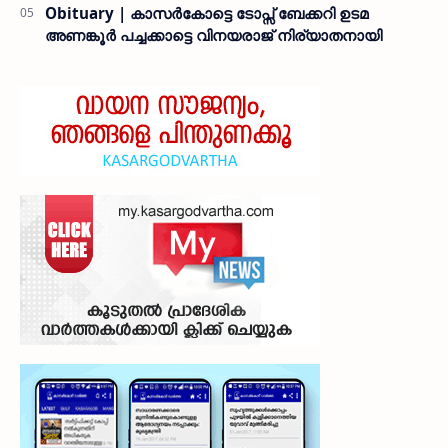
Obituary | കാസർകോട്ടെ ടോപ്സ് ബേക്കറി ഉടമ
അണങ്കൂർ പച്ചക്കാട്ടെ വിനയരാജ് നിര്യാതനായി