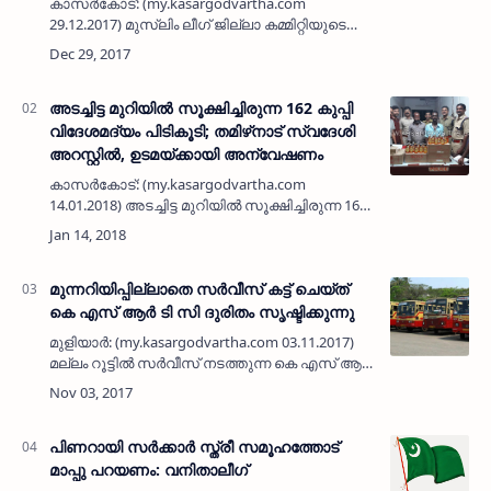
കാസര്‍കോട്: (my.kasargodvartha.com
29.12.2017) മുസ്ലിം ലീഗ് ജില്ലാ കമ്മിറ്റിയുടെ
നേതൃത്വത്തില്‍ പാര്‍ട്ടി പ്രവര്‍ത്തകര്‍ക്കായി
പൊളിറ്റിക്കല്‍ ക്ലാസുകള്‍ തുടങ്ങുന്നു.
ജില്ലയ…
അടച്ചിട്ട മുറിയില്‍ സൂക്ഷിച്ചിരുന്ന 162 കുപ്പി
വിദേശമദ്യം പിടികൂടി; തമിഴ്‌നാട് സ്വദേശി
അറസ്റ്റില്‍, ഉടമയ്ക്കായി അന്വേഷണം
കാസര്‍കോട്: (my.kasargodvartha.com
14.01.2018) അടച്ചിട്ട മുറിയില്‍ സൂക്ഷിച്ചിരുന്ന 162
കുപ്പി വിദേശമദ്യം പിടികൂടി. സംഭവവുമായി
ബന്ധപ്പെട്ട് തമിഴ്‌നാട് സ്വദേശിയെ പോലീസ്
അ…
മുന്നറിയിപ്പില്ലാതെ സര്‍വീസ് കട്ട് ചെയ്ത്
കെ എസ് ആര്‍ ടി സി ദുരിതം സൃഷ്ടിക്കുന്നു
മുളിയാര്‍: (my.kasargodvartha.com 03.11.2017)
മല്ലം റൂട്ടില്‍ സര്‍വീസ് നടത്തുന്ന കെ എസ് ആര്‍
ടി സി മുന്നറിയിപ്പില്ലാതെ സര്‍വീസ് കട്ടു
ചെയ്യുന്നത് ജനങ്ങള്‍ക്ക്
ദുരിതമാവുകയാണെന്ന് മ…
പിണറായി സര്‍ക്കാര്‍ സ്ത്രീ സമൂഹത്തോട്
മാപ്പു പറയണം: വനിതാലീഗ്