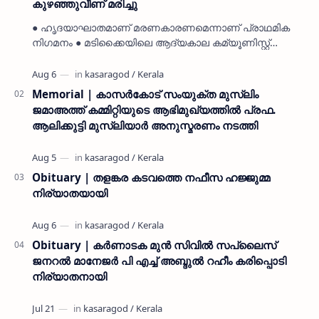
കുഴഞ്ഞുവീണ് മരിച്ചു
● ഹൃദയാഘാതമാണ് മരണകാരണമെന്നാണ് പ്രാഥമിക
നിഗമനം ● മടിക്കൈയിലെ ആദ്യകാല കമ്യൂണിസ്റ്റ്
പ്രവർത്തകരായ രാമൻ്റെയും ചിരുതേയിയുടെയും
മകളാണ് ● വിവരമറിഞ്ഞ് ജനപ്ര…
Memorial | കാസർകോട് സംയുക്ത മുസ്ലിം
ജമാഅത്ത് കമ്മിറ്റിയുടെ ആഭിമുഖ്യത്തിൽ പ്രഫ.
ആലിക്കുട്ടി മുസ്ലിയാർ അനുസ്മരണം നടത്തി
Obituary | തളങ്കര കടവത്തെ നഫീസ ഹജ്ജുമ്മ
നിര്യാതയായി
Obituary | കർണാടക മുൻ സിവില്‍ സപ്ലൈസ്
ജനറൽ മാനേജർ പി എച്ച് അബ്ദുൽ റഹീം കരിപ്പൊടി
നിര്യാതനായി