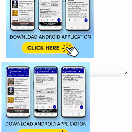
©
2026
‧
My Kasaragod Vartha | LATEST KASARAGOD LOCAL NE
Privacy Policy
|
Grievance Redressal