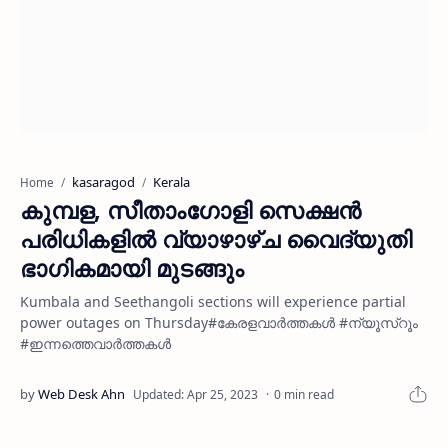
kasaragod
Kerala
Home
കുമ്പള, സീതാംഗോളി സെക്ഷൻ
പരിധികളിൽ വ്യാഴാഴ്ച വൈദ്യുതി
ഭാഗികമായി മുടങ്ങും
Kumbala and Seethangoli sections will experience partial
power outages on Thursday#കേരളവാർത്തകൾ #ന്യൂസ്റൂം
#ഇന്നത്തെവാർത്തകൾ
0 min read