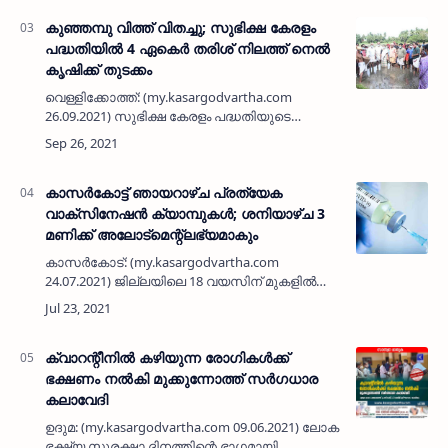
വീടുകളിലേക്ക് ആദ്യ ഘട്ടത്തിൽ അത്യ…
കുഞ്ഞമ്പു വിത്ത് വിതച്ചു; സുഭിക്ഷ കേരളം
പദ്ധതിയിൽ 4 ഏകെർ തരിശ് നിലത്ത് നെൽ
കൃഷിക്ക് തുടക്കം
വെള്ളിക്കോത്ത്: (my.kasargodvartha.com
26.09.2021) സുഭിക്ഷ കേരളം പദ്ധതിയുടെ
ഭാഗമായി അതിയാമ്പൂർ അത്തിക്കണ്ടത്തെ
നാലേകെർ തരിശ് നിലത്ത് നെൽ കൃഷിക്ക്
തുടക്കം കുറിച്ചു. വർഷങ്ങളായി തരിശാ…
കാസർകോട്ട് ഞായറാഴ്ച പ്രത്യേക
വാക്സിനേഷൻ ക്യാമ്പുകൾ; ശനിയാഴ്ച 3
മണിക്ക് അലോട്മെന്റ്ലഭ്യമാകും
കാസർകോട്: (my.kasargodvartha.com
24.07.2021) ജില്ലയിലെ 18 വയസിന് മുകളിൽ
പ്രായമുള്ളവർക്ക് കോവിഡ് വാക്സിനേഷന്റെ
ആദ്യ ഡോസും രണ്ടാം ഡോസും
നൽകുന്നതിനായി ജൂലൈ 25ന് ജില്ലയിലെ
സർകാർ ആരോഗ്യ…
ക്വാറന്റീനിൽ കഴിയുന്ന രോഗികൾക്ക്
ഭക്ഷണം നൽകി മുക്കുന്നോത്ത് സർഗധാര
കലാവേദി
ഉദുമ: (my.kasargodvartha.com 09.06.2021) ലോക
ഭക്ഷ്യ സുരക്ഷാ ദിനത്തിന്റെ ഭാഗമായി