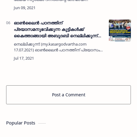
ക്വാറന്റീനിൽ കഴിയുന്ന രോഗികൾക്ക് ഭക്ഷണം
നൽകി സർഗധാര കലാവേദി മുക്കുന്നോത്ത്. ഉദുമ
ഗവ. സ്കൂളിൽ ക്വാറന…
ഓൺലൈൻ പഠനത്തിന്
പ്രയാസമനുഭവിക്കുന്ന കുട്ടികൾക്ക്
കൈത്താങ്ങായി അബുദബി നെല്ലിക്കുന്ന്
മുസ്ലിം ജമാഅത്
നെല്ലിക്കുന്ന്: (my.kasargodvartha.com
17.07.2021) ഓൺലൈൻ പഠനത്തിന് പ്രയാസം
അനുഭവിക്കുന്ന വിദ്യാർഥികൾക്ക്
സൗകര്യമൊരുക്കി അബുദബി നെല്ലിക്കുന്ന്
മുസ്ലിം ജമാഅത്. നെല്ലിക്കുന്ന് എ യു പി…
Post a Comment
Popular Posts