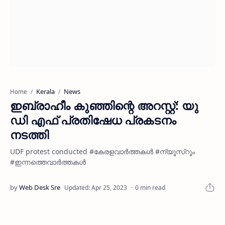
Kerala
News
Home
ഇബ്രാഹീം കുഞ്ഞിന്റെ അറസ്റ്റ്: യു
ഡി എഫ് പ്രതിഷേധ പ്രകടനം
നടത്തി
UDF protest conducted #കേരളവാർത്തകൾ #ന്യൂസ്റൂം
#ഇന്നത്തെവാർത്തകൾ
0 min read