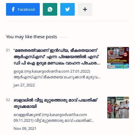
You may like these posts
'മതേതരത്വമാണ് ഇന്‍ഡ്യ, ഭീകരതയാണ്
ആര്‍എസ്എസ്' എന്ന പ്രമേയത്തില്‍ എസ്
ഡി പി ഐ ഉദുമ മണ്ഡലം വാഹന പ്രചാരണ
ജാഥ സംഘടിപ്പിച്ചു
ഉദുമ: (my.kasargodvartha.com 27.01.2022)
ആര്‍എസ്എസ് ഭീകരതയെ ചെറുക്കാന്‍ മുഴുവന്‍
ജനങ്ങളും ഒരുമിച്ച് മുന്നിട്ടിറങ്ങണമെന്ന് എസ് ഡി
പി ഐ ജില്ലാ പ്രസിഡന്റ് മുഹമ്മദ്‌ പാക്യര.
'മതേതരത്വമ…
ബളാലിൽ വീട്ടു മുറ്റത്തൊരു മാവ് പദ്ധതിക്ക്
തുടക്കമായി
വെള്ളരിക്കുണ്ട്: (my.kasargodvartha.com
09.11.2021) വീട്ട് മുറ്റത്തൊരു മാവ് പദ്ധതിക്ക്
ബളാൽ പഞ്ചായത്തിൽ തുടക്കമായി.
പഞ്ചായത്തിലെ 1500 ഓളം വരുന്ന