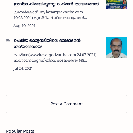
ഇബ്രാഹിമായിരുന്നു; റഹ്‌മാൻ തായലങ്ങാടി
കാസർകോട്: (my.kasargodvartha.com
10.08.2021) മുസ്ലിം ലീഗ് നേതാവും മുൻ
എംഎൽഎയുമായിരുന്ന ടിഎ ഇബ്രാഹിനെ
കുറിച്ച് സംസാരിച്ച് മുതിർന്ന
പത്രപ്രവർത്തകനും പ്രഭാഷകനുമായ റഹ്‌മാൻ
തായലങ്ങ…
പെരിയ മൊട്ടനടിയിലെ ദാമോദരന്‍
നിര്യാതനായി
പെരിയ: (www.kasargodvartha.com 24.07.2021)
ബങ്ങാട് മൊട്ടനടിയിലെ ദാമോദരന്‍ (68)
നിര്യാതനായി. &nbs…
Post a Comment
Popular Posts