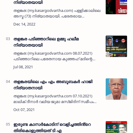
നിര്യാതയായി
തളങ്കര: (my.kasargodvartha.com) പള്ളിക്കാലിലെ
അസ്മ (73) നിര്യാതയായി. പരേതരായ
കുഞ്ഞഹ്‌മദ്‌ - ആഇശ ദമ്പതികളുടെ മകനാണ്.
ഭർത്താവ്: …
തളങ്കര പടിഞ്ഞാറിലെ ഉമ്മു ഹലീമ
നിര്യാതയായി
തളങ്കര: (my.kasargodvartha.com 08.07.2021)
പടിഞ്ഞാറിലെ പരേതനായ കുഞ്ഞഹ് മദിന്റെ
ഭാര്യ ഉമ്മു ഹലീമ (76 ) നിര്യാതയായി.
പരേതരായ അബ്ദുൽ ഖാദർ - ആഇശ
ദമ്പതികളുടെ മകളാണ്. മക്കൾ: …
തളങ്കരയിലെ എം എം അബൂബകര്‍ ഹാജി
നിര്യാതനായി
തളങ്കര: (my.kasargodvartha.com 07.10.2021)
മാലിക് ദീനാര്‍ വലിയ ജുമാ മസ്ജിദിന് സമീപം
നെച്ചിപ്പടുപ്പിലെ എം എം അബൂബകര്‍ ഹാജി (94)
നിര്യാതനായി. മംഗ്ളൂറിലെ മാംഗ്ലൂര്‍ സീ ഫുഡ്
കമ്പനി, എം…
ഇരുണ്ട കാസർകോടിന് വെളിച്ചത്തിൻ്റെ
തിരികൊളുത്തിയത് ടി എ