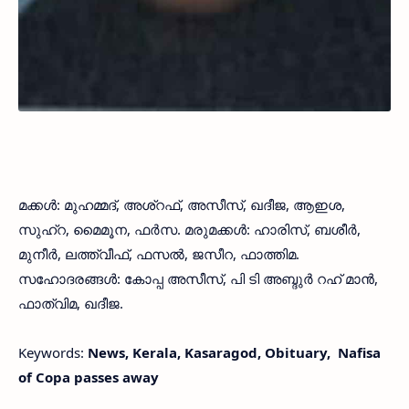
മക്കള്‍: മുഹമ്മദ്, അശ്‌റഫ്, അസീസ്, ഖദീജ, ആഇശ,
സുഹ്‌റ, മൈമൂന, ഫര്‍സ. മരുമക്കള്‍: ഹാരിസ്, ബശീര്‍,
മുനീര്‍, ലത്ത്വീഫ്, ഫസല്‍, ജസീറ, ഫാത്തിമ.
സഹോദരങ്ങള്‍: കോപ്പ അസീസ്, പി ടി അബ്ദുര്‍ റഹ് മാന്‍,
ഫാത്വിമ, ഖദീജ.
Keywords:
News, Kerala, Kasaragod, Obituary, Nafisa
of Copa passes away