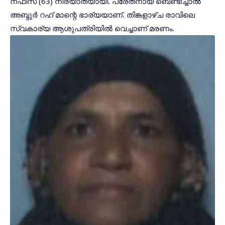
നഫീസ (63) നിര്യാതയായി. പരേതനായ ബെണ്ടിച്ചാല്‍
അബ്ദുര്‍ റഹ് മാന്റെ ഭാര്യയാണ്. തിങ്കളാഴ്ച രാവിലെ
സ്വകാര്യ ആശുപത്രിയില്‍ വെച്ചാണ് മരണം.