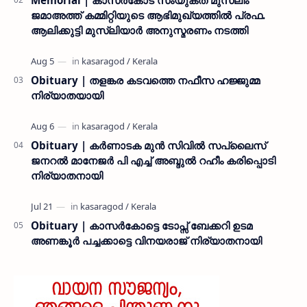
ജമാഅത്ത് കമ്മിറ്റിയുടെ ആഭിമുഖ്യത്തിൽ പ്രഫ.
ആലിക്കുട്ടി മുസ്ലിയാർ അനുസ്മരണം നടത്തി
Obituary | തളങ്കര കടവത്തെ നഫീസ ഹജ്ജുമ്മ
നിര്യാതയായി
Obituary | കർണാടക മുൻ സിവില്‍ സപ്ലൈസ്
ജനറൽ മാനേജർ പി എച്ച് അബ്ദുൽ റഹീം കരിപ്പൊടി
നിര്യാതനായി
Obituary | കാസർകോട്ടെ ടോപ്സ് ബേക്കറി ഉടമ
അണങ്കൂർ പച്ചക്കാട്ടെ വിനയരാജ് നിര്യാതനായി