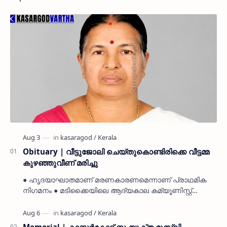
Obituary | വീട്ടുജോലി ചെയ്തുകൊണ്ടിരിക്കെ വീട്ടമ്മ
കുഴഞ്ഞുവീണ് മരിച്ചു
● ഹൃദയാഘാതമാണ് മരണകാരണമെന്നാണ് പ്രാഥമിക
നിഗമനം ● മടിക്കൈയിലെ ആദ്യകാല കമ്യൂണിസ്റ്റ്
പ്രവർത്തകരായ രാമൻ്റെയും ചിരുതേയിയുടെയും
മകളാണ് ● വിവരമറിഞ്ഞ് ജനപ്ര…
Memorial | കാസർകോട് സംയുക്ത മുസ്ലിം