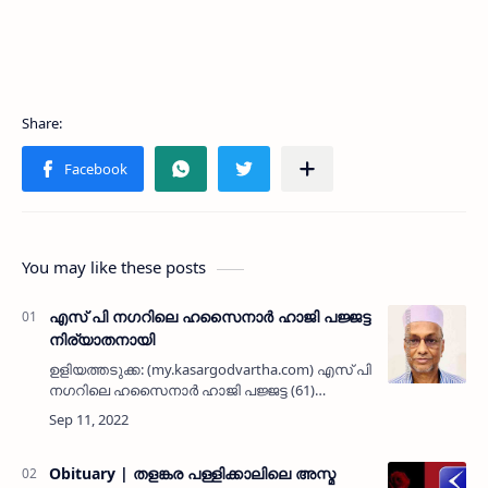
You may like these posts
എസ് പി നഗറിലെ ഹസൈനാർ ഹാജി പജ്ജട്ട
നിര്യാതനായി
ഉളിയത്തടുക്ക: (my.kasargodvartha.com) എസ് പി
നഗറിലെ ഹസൈനാർ ഹാജി പജ്ജട്ട (61)
നിര്യാതനായി. മുഹിമ്മാത് ദമാം കമിറ്റി
പ്രസിഡന്റും ദമാം ഐസിഎഫ് സീകോ സെക്ടർ
ക്ഷേമ കാര്യ പ്രസിഡന്റുമാണ്. കാ…
Obituary | തളങ്കര പള്ളിക്കാലിലെ അസ്മ