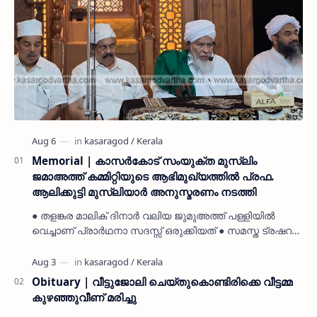
Memorial | കാസർകോട് സംയുക്ത മുസ്ലിം
ജമാഅത്ത് കമ്മിറ്റിയുടെ ആഭിമുഖ്യത്തിൽ പ്രഫ.
ആലിക്കുട്ടി മുസ്ലിയാർ അനുസ്മരണം നടത്തി
● തളങ്കര മാലിക് ദിനാർ വലിയ ജുമുഅത്ത് പള്ളിയിൽ
വെച്ചാണ് പ്രാർഥനാ സദസ്സ് ഒരുക്കിയത് ● സമസ്ത ട്രഷറർ
കൊയ്യോട് ഉമർ മുസ്ലിയാർ പരിപാടിക്ക് നേതൃത്വം
നൽകി കാസ…
Obituary | വീട്ടുജോലി ചെയ്തുകൊണ്ടിരിക്കെ വീട്ടമ്മ
കുഴഞ്ഞുവീണ് മരിച്ചു