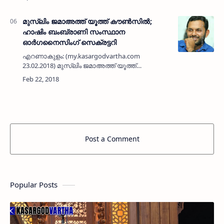
കാസര്‍കോടു മുതല്‍ തിരുവനന്തപുരം വരെ
നടത്തുന്ന സൈക്കിള്‍ റൈഡി…
മുസ്ലിം ജമാഅത്ത് യൂത്ത് കൗണ്‍സില്‍;
ഹാഷിം ബംബ്രാണി സംസ്ഥാന
ഓര്‍ഗനൈസിംഗ് സെക്രട്ടറി
എറണാകുളം: (my.kasargodvartha.com
23.02.2018) മുസ്ലിം ജമാഅത്ത് യൂത്ത്
കൗണ്‍സില്‍ സംസ്ഥാന ഓര്‍ഗനൈസിംഗ്
സെക്രട്ടറിയായി ഹാഷിം ബംബ്രാണിയെ
തെരഞ്ഞെടുത്തു. നിലവില്‍ ചെര്‍ക്കള ടൗണ്‍ …
Post a Comment
Popular Posts