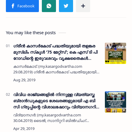
You may like these posts
ഗ്രീന്‍ കാസര്‍കോട് പദ്ധതിയുമായി തളങ്കര
മുസ്ലിം സ്‌കൂള്‍ '75 മേറ്റ്‌സ്'; കെ എസ് ടി പി
റോഡിന്റെ ഇരുവശവും വൃക്ഷതൈകള്‍
നട്ടുപിടിപ്പിക്കും
കാസര്‍കോട്: (my.kasargodvartha.com
29.08.2019) ഗ്രീന്‍ കാസര്‍കോട് പദ്ധതിയുമായി
തളങ്കര മുസ്ലിം സ്‌കൂള്‍ '75 മേറ്റ്‌സ്' കൂട്ടായ്മ
രംഗത്ത്. ഇതിന്റെ ഭാഗമായി കെ എസ് ടി പി റോ…
വിവിധ രാജ്യങ്ങളില്‍ നിന്നുള്ള വ്യത്യസ്ത
ബ്രാന്‍ഡുകളുടെ ശേഖരങ്ങളുമായി എ ബി
സി ഗ്രൂപ്പിന്റെ വിശാലഷോറൂം വിദ്യാനഗറില്‍
പ്രവര്‍ത്തനമാരംഭിച്ചു
വിദ്യാനഗര്‍: (my.kasargodvartha.com
30.04.2019) ടൈല്‍, സാനിറ്ററി ബില്‍ഡിംഗ്
മെറ്റീരിയല്‍ രംഗത്തെ ആഗോള ബ്രാന്‍ഡായ എ
ബി സി സെയില്‍സ് കോര്‍പറേഷന്റെ