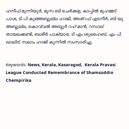
ഹനീഫ് മുന്നിയൂര്‍, മൂസ ബി ചെര്‍ക്കള, കാപ്പില്‍ മുഹമ്മദ്
പാശ, ടി പി കുഞ്ഞബ്ദുല്ല ഹാജി, അശ്‌റഫ് എടനീര്‍, ബി യു
അബ്ദുല്ല, കൊവ്വല്‍ അബ്ദുര്‍ റഹ് മാന്‍, റസാഖ്
തായലക്കണ്ടി, ബശീര്‍ പാക്യാര, ടി എം ശുഹൈബ്, എം പി
ഖാലിദ്, സലാം ഹാജി കുന്നില്‍ സംസാരിച്ചു.
Keywords:
News, Kerala, Kasaragod, Kerala Pravasi
League Conducted Remembrance of Shamsuddin
Chempirika