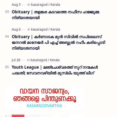
Obituary | തളങ്കര കടവത്തെ നഫീസ ഹജ്ജുമ്മ
നിര്യാതയായി
Obituary | കർണാടക മുൻ സിവില്‍ സപ്ലൈസ്
ജനറൽ മാനേജർ പി എച്ച് അബ്ദുൽ റഹീം കരിപ്പൊടി
നിര്യാതനായി
Youth League | മഞ്ചേശ്വരത്ത് നൂറ് നന്മകൾ
പദ്ധതി; സേവനവഴിയിൽ മുസ്ലിം യൂത്ത് ലീഗ്