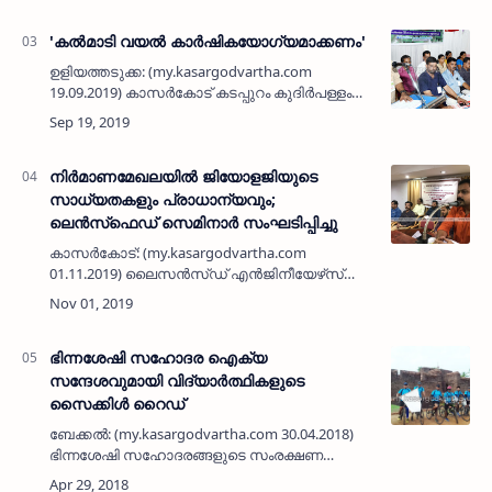
കാസര്‍കോട് ഷോറൂം വിദ്യാന…
'കല്‍മാടി വയല്‍ കാര്‍ഷികയോഗ്യമാക്കണം'
ഉളിയത്തടുക്ക: (my.kasargodvartha.com
19.09.2019) കാസര്‍കോട് കടപ്പുറം കുദിര്‍പള്ളം
വഴി ഒഴുകുന്ന കല്‍മാടി തോട് വൃത്തിയാക്കി
കല്‍മാടി വയല്‍ കാര്‍ഷികയോഗ്യമാക്കണമെന്ന്
കെ എസ് കെ ടി യു …
നിര്‍മാണമേഖലയില്‍ ജിയോളജിയുടെ
സാധ്യതകളും പ്രാധാന്യവും;
ലെന്‍സ്‌ഫെഡ് സെമിനാര്‍ സംഘടിപ്പിച്ചു
കാസര്‍കോട്: (my.kasargodvartha.com
01.11.2019) ലൈസന്‍സ്ഡ് എന്‍ജിനീയേഴ്‌സ്
ആന്‍ഡ് സൂപ്പര്‍വൈസേഴ്‌സ് ഫെഡറേഷന്‍
(ലെന്‍സ്‌ഫെഡ്) കാസര്‍കോട് ടൗണ്‍ യൂണിറ്റിന്റെ
ആഭിമുഖ്യത്തില്‍ സെമിനാര്‍…
ഭിന്നശേഷി സഹോദര ഐക്യ
സന്ദേശവുമായി വിദ്യാര്‍ത്ഥികളുടെ
സൈക്കിള്‍ റൈഡ്
ബേക്കല്‍: (my.kasargodvartha.com 30.04.2018)
ഭിന്നശേഷി സഹോദരങ്ങളുടെ സംരക്ഷണ
പ്രാധാന്യം ഉണര്‍ത്തി ഏഴു വിദ്യാര്‍ത്ഥികള്‍