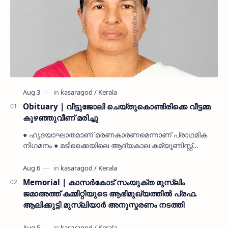
Obituary | വീട്ടുജോലി ചെയ്തുകൊണ്ടിരിക്കെ വീട്ടമ്മ
കുഴഞ്ഞുവീണ് മരിച്ചു
● ഹൃദയാഘാതമാണ് മരണകാരണമെന്നാണ് പ്രാഥമിക
നിഗമനം ● മടിക്കൈയിലെ ആദ്യകാല കമ്യൂണിസ്റ്റ്
പ്രവർത്തകരായ രാമൻ്റെയും ചിരുതേയിയുടെയും
മകളാണ് ● വിവരമറിഞ്ഞ് ജനപ്ര…
Memorial | കാസർകോട് സംയുക്ത മുസ്ലിം
ജമാഅത്ത് കമ്മിറ്റിയുടെ ആഭിമുഖ്യത്തിൽ പ്രഫ.
ആലിക്കുട്ടി മുസ്ലിയാർ അനുസ്മരണം നടത്തി