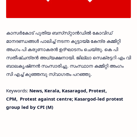
കാസർകോട്‌ പുതിയ ബസ്‌സ്‌റ്റാൻഡിൽ കോവിഡ്‌
മാനദണ്ഡങ്ങൾ പാലിച്ച്‌ നടന്ന കൂട്ടായ്‌മ കേന്ദ്ര കമ്മിറ്റി
അംഗം പി കരുണാകരൻ ഉദ്‌ഘാടനം ചെയ്‌തു. കെ പി
സതീഷ്‌ചന്ദ്രൻ അധ്യക്ഷനായി. ജില്ലാ സെക്രട്ടറി എം വി
ബാലകൃഷ്‌ണൻ സംസാരിച്ചു. സംസ്ഥാന കമ്മിറ്റി അംഗം
സി എച്ച്‌ കുഞ്ഞമ്പു സ്വാഗതം പറഞ്ഞു.
Keywords:
News, Kerala, Kasaragod, Protest,
CPM, Protest against centre; Kasargod-led protest
group led by CPI (M)