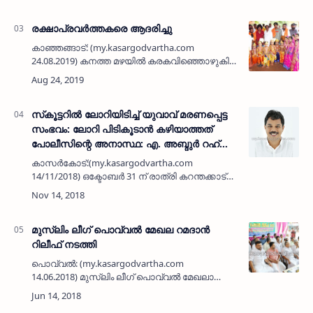
വിദ്യാഭ്യാസ രംഗത്തെ ആത്മാര്‍പ്പണം
പരിഗണിച്ച് സമര്…
രക്ഷാപ്രവര്‍ത്തകരെ ആദരിച്ചു
കാഞ്ഞങ്ങാട്: (my.kasargodvartha.com
24.08.2019) കനത്ത മഴയില്‍ കരകവിഞ്ഞൊഴുകിയ
അരയി പാലത്തില്‍ ഒഴുക്കില്‍പ്പെട്ട ചായ്യോത്തെ
ദമ്പതികളേയും അവര്‍ സഞ്ചരിച്ച കാറിനേയും
രക്ഷപ്പെടുത്തിയ യു…
സ്‌കൂട്ടറില്‍ ലോറിയിടിച്ച് യുവാവ് മരണപ്പെട്ട
സംഭവം: ലോറി പിടികൂടാന്‍ കഴിയാത്തത്
പോലീസിന്റെ അനാസ്ഥ: എ. അബ്ദുര്‍ റഹ്
മാന്‍
കാസര്‍കോട്:(my.kasargodvartha.com
14/11/2018) ഒക്ടോബര്‍ 31 ന് രാത്രി കറന്തക്കാട്
ദേശീയപാതയില്‍ സ്‌കൂട്ടറില്‍ ലോറിയിടിച്ച്
തളങ്കര ഖാസിലേനിലെ പരേതനായ എ.
ഇബ്രാഹിമിന്റെ മകനും, മുസ്ലി…
മുസ്ലിം ലീഗ് പൊവ്വല്‍ മേഖല റമദാന്‍
റിലീഫ് നടത്തി
പൊവ്വല്‍: (my.kasargodvartha.com
14.06.2018) മുസ്ലിം ലീഗ് പൊവ്വല്‍ മേഖലാ
സ്ഥിരം റിലീഫ് കമ്മിറ്റിയുടെ ഈ വര്‍ഷത്തെ
റമദാന്‍ റിലീഫ് പൊവ്വല്‍ മര്‍ഹൂം പാണക്കാട്