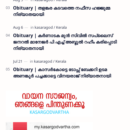
Obituary | തളങ്കര കടവത്തെ നഫീസ ഹജ്ജുമ്മ
നിര്യാതയായി
Obituary | കർണാടക മുൻ സിവില്‍ സപ്ലൈസ്
ജനറൽ മാനേജർ പി എച്ച് അബ്ദുൽ റഹീം കരിപ്പൊടി
നിര്യാതനായി
Obituary | കാസർകോട്ടെ ടോപ്സ് ബേക്കറി ഉടമ
അണങ്കൂർ പച്ചക്കാട്ടെ വിനയരാജ് നിര്യാതനായി