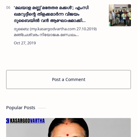
സയ്യിദ് മുഹമ്മ…
'മലയാള മണ്ണ് മതേതര മക്കള്‍'; എംസി
ഖമറുദ്ദീന്റെ തിളക്കമാര്‍ന്ന വിജയം
ദുബൈയില്‍ വന്‍ ആഘോഷമാക്കി
കെഎംസിസി
ദുബൈ: (my.kasargodvartha.com 27.10.2019)
മഞ്ചേശ്വരം നിയോജക മണ്ഡലം
ഉപതെരെഞ്ഞെടുപ്പിലെ എംസി ഖമറുദ്ദീന്റെ
തിളക്കമാര്‍ന്ന വിജയം ദുബൈയില്‍ വന്‍
ആഘോഷമാക്കി ചെങ്കള കെഎംസിസി. മലയാള
മണ്ണ് …
Post a Comment
Popular Posts