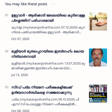
You may like these posts
ഉളുവാർ - ആരിക്കാടി മേഖലയിലെ കുടിവെള്ള
പ്രശ്നത്തിന് പരിഹാരമായി
കുമ്പള: (my.kasargodvartha.com 07.10.2020) കുമ്പള
ഗ്രാമ പഞ്ചായത്തിലെ ഉളുവാർ - ആരിക്കാടി
മേഖലയിലെ കുടിവെള്ള പ്രശ്നത്തിന്
പരിഹാരമായി. കാസർകോട് വികസന
പാക്കേജിൽ നിന്നും …
മുളിയാര്‍ മുതലപ്പാറയിലെ ഇബ്രാഹിം കോയ
നിര്യാതനായി
മുളിയാര്‍: (my.kasargodvartha.com 13.07.2020) മുതലപ്പാറ
ജവരിക്കുളത്തെ ഇബ്രാഹിം കോയ (62)
നിര്യാതനായി. ബോവിക്കാനത്തെ കിസാന്‍
എന്റര്‍ പ്രൈസസ് തൊഴിലാളി യായിരുന്നു.
ജോല…
സീഡ് പട്‌ല നിയമന പരീക്ഷകളിലേക്ക്
ഉദ്യോഗാര്‍ത്ഥികളെ സജ്ജരാക്കുന്നു
പട്‌ല: (my.kasargodvartha.com 09.10.2020) പി
എസ് സി പോലുള്ള നിയമന പരീക്ഷകളില്‍
നാട്ടിലെ യുവതീയുവാക്കളെ സജ്ജരാക്കുക എന്ന