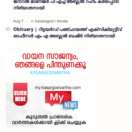
ജനറൽ മാനേജർ പി എച്ച് അബ്ദുൽ റഹീം കരിപ്പൊടി
നിര്യാതനായി
Obituary | റിട്ടയർഡ് പഞ്ചായത്ത് എക്സിക്യുട്ടീവ്
ഓഫീസർ എം എ അബ്ദുൽ ബഷീർ നിര്യാതനായി