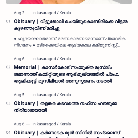
Obituary | വീട്ടുജോലി ചെയ്തുകൊണ്ടിരിക്കെ വീട്ടമ്മ
കുഴഞ്ഞുവീണ് മരിച്ചു
● ഹൃദയാഘാതമാണ് മരണകാരണമെന്നാണ് പ്രാഥമിക
നിഗമനം ● മടിക്കൈയിലെ ആദ്യകാല കമ്യൂണിസ്റ്റ്
പ്രവർത്തകരായ രാമൻ്റെയും ചിരുതേയിയുടെയും
മകളാണ് ● വിവരമറിഞ്ഞ് ജനപ്ര…
Memorial | കാസർകോട് സംയുക്ത മുസ്ലിം
ജമാഅത്ത് കമ്മിറ്റിയുടെ ആഭിമുഖ്യത്തിൽ പ്രഫ.
ആലിക്കുട്ടി മുസ്ലിയാർ അനുസ്മരണം നടത്തി
Obituary | തളങ്കര കടവത്തെ നഫീസ ഹജ്ജുമ്മ
നിര്യാതയായി
Obituary | കർണാടക മുൻ സിവില്‍ സപ്ലൈസ്