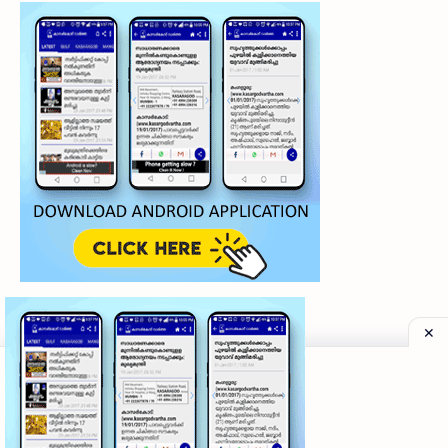
©
2026
‧
My Kasaragod Vartha | LATEST KASARAGOD LOCAL NE