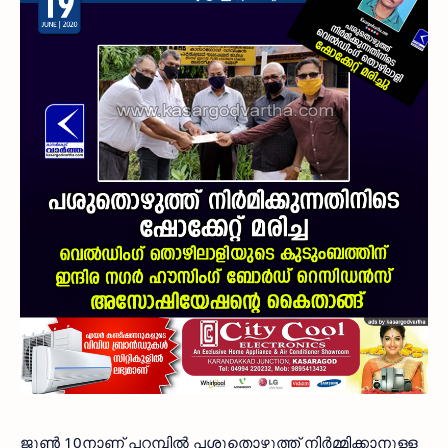
ജൂണ്‍ 10നാണ് പറമ്പില്‍ പശുതൊഴുത്ത് നിര്‍മ്മിക്കാനുള്ള