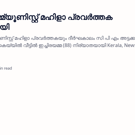
ൂണിസ്റ്റ് മഹിളാ പ്രവര്‍ത്തക
ായി
ിസ്റ്റ് മഹിളാ പ്രവര്‍ത്തകയും ദീര്‍ഘകാലം സി പി എം അട്ടക്ക
്യില്‍ വീട്ടില്‍ ഇച്ചിരയമ്മ (88) നിര്യാതയായി Kerala, New
in read