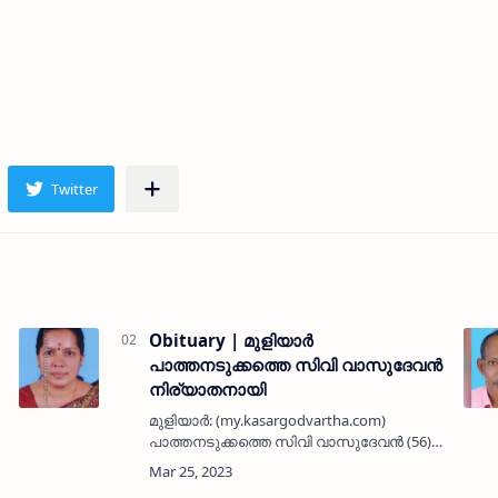
Obituary | മുളിയാര്‍
പാത്തനടുക്കത്തെ സിവി വാസുദേവന്‍
നിര്യാതനായി
മുളിയാര്‍: (my.kasargodvartha.com)
പാത്തനടുക്കത്തെ സിവി വാസുദേവന്‍ (56)
നിര്യാതനായി. പരേതരായ രാമന്‍ വൈദ്യര്‍
- പാര്‍വതിയമ്മ ദമ്പതികളുടെ മകനാണ്.