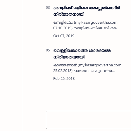
നിര്യാതയായ…
ബെളിഞ്ചയിലെ അബ്ദുല്‍ഖാദിര്‍
നിര്യാതനായി
ബെളിഞ്ച: (my.kasargodvartha.com
07.10.2019) ബെളിഞ്ചയിലെ ബി കെ
അബ്ദുല്‍ഖാദിര്‍ (76) നിര്യാതനായി. ഭാര്യ:
പരേതയായ ആസിയമ്മ. മക്കള്‍: എന്‍ കെ എ
മഹ്ളരി ബെളിഞ്ച (എസ് വൈ എസ്
കുമ്പഡാജെ സ…
വെള്ളിക്കോത്തെ ശാരദയമ്മ
നിര്യാതയായി
കാഞ്ഞങ്ങാട്: (my.kasargodvartha.com
25.02.2018) പരേതനായ പുറവങ്കര
കുഞ്ഞിക്കമ്മാരന്‍ നായരുടെ ഭാര്യ
വെള്ളിക്കോത്ത് പെരളത്ത് കളത്തില്‍ വീട്ടിലെ
പെരളത്ത് പനയംതട്ട ശാരദ അമ്മ …