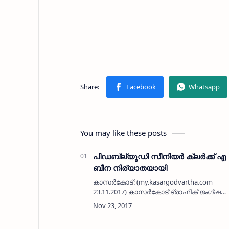
You may like these posts
പിഡബ്ല്യുഡി സീനിയര്‍ ക്ലര്‍ക്ക് എ
ബീന നിര്യാതയായി
കാസര്‍കോട്: (my.kasargodvartha.com
23.11.2017) കാസര്‍കോട് ട്രാഫിക് ജംഗ്ഷന്
സമീപത്തെ എസ് എ വി എ ഫാര്‍മസി ഉടമ
കെ ടി ശശീന്ദ്രന്‍ വൈദ്യരുടെ ഭാര്യ
താളിപ്പടുപ്പിലെ ബീന എ (46)