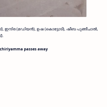
ട്), ഇന്ദിര (മഡിയന്‍), ഉഷ (കൊട്ടോടി), ഷീബ പുങ്ങീചാല്‍,
).
 ichiriyamma passes away