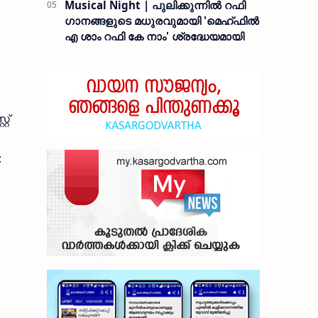
Musical Night | പുലിക്കുന്നിൽ റഫി
ഗാനങ്ങളുടെ മധുരവുമായി 'മെഹ്ഫിൽ
എ ശാം റഫി കേ നാം' ശ്രദ്ധേയമായി
റ്
: