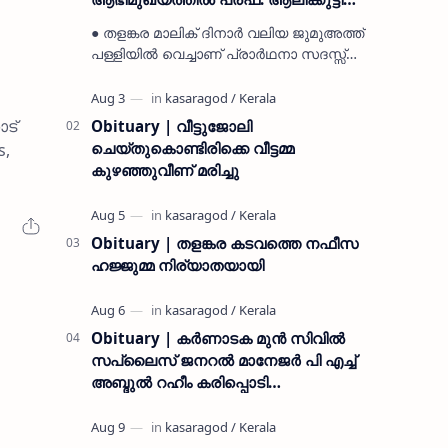
മുസ്ലിയാർ അനുസ്മരണം നടത്തി
● തളങ്കര മാലിക് ദിനാർ വലിയ ജുമുഅത്ത്
പള്ളിയിൽ വെച്ചാണ് പ്രാർഥനാ സദസ്സ്
ഒരുക്കിയത് ● സമസ്ത ട്രഷറർ കൊയ്യോട്
ഉമർ മുസ്ലിയാർ പരിപാടിക്ക് നേതൃത്വം
നൽകി കാസ…
ാട്
Obituary | വീട്ടുജോലി
ചെയ്തുകൊണ്ടിരിക്കെ വീട്ടമ്മ
s,
കുഴഞ്ഞുവീണ് മരിച്ചു
Obituary | തളങ്കര കടവത്തെ നഫീസ
ഹജ്ജുമ്മ നിര്യാതയായി
Obituary | കർണാടക മുൻ സിവില്‍
സപ്ലൈസ് ജനറൽ മാനേജർ പി എച്ച്
അബ്ദുൽ റഹീം കരിപ്പൊടി
നിര്യാതനായി