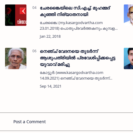
&n…
ചേരങ്കൈയിലെ സി.എച്ച്. മുഹമ്മദ്
കുഞ്ഞി നിര്യാതനായി
ചേരങ്കൈ: (my.kasargodvartha.com
23.01.2018) പൊതുപ്രവര്‍ത്തകനും കുമ്പള
ഗോള്‍ഡ് കിംഗ് ജ്വല്ലറി മാനേജിംഗ്
ം
പാര്‍ട്ണറുമായ ചേരങ്കൈയിലെ സി.എച്ച്.
മുഹമ്മദ് കുഞ്ഞി ഹാജി (70) നിര്യാതനായി.
ച…
നെഞ്ച് വേദനയെ തുടർന്ന്
ആശുപത്രിയിൽ പ്രവേശിപ്പിക്കപ്പെട്ട
യുവാവ് മരിച്ചു
കോട്ടൂർ: (www.kasargodvartha.com
14.09.2021) നെഞ്ച് വേദനയെ തുടർന്ന്
ആശുപത്രിയിൽ പ്രവേശിപ്പിക്കപ്പെട്ട യുവാവ്
മരിച്ചു. ബെള്ളിപ്പാടിയിലെ ബശീർ (45) ആണ്
മരിച്ചത്. ചൊവ്വാഴ്ച രാവിലെ വീട്…
Post a Comment