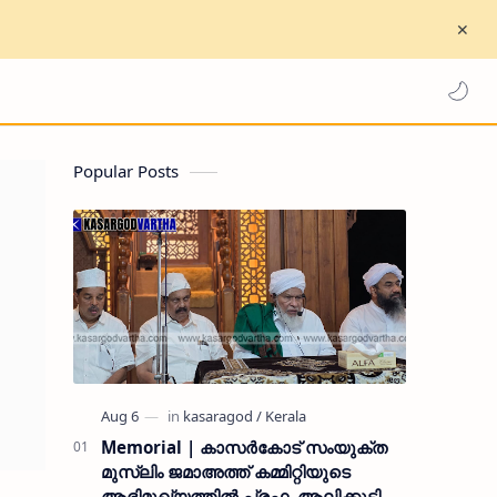
Popular Posts
Memorial | കാസർകോട് സംയുക്ത
മുസ്ലിം ജമാഅത്ത് കമ്മിറ്റിയുടെ
ആഭിമുഖ്യത്തിൽ പ്രഫ. ആലിക്കുട്ടി