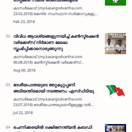
കാസര്‍കോട്: (my.kasargodvartha.com
23.02.2018) കേന്ദ്ര- സംസ്ഥാന സര്‍ക്കാറുകളുടെ
ജനവിരുദ്ധ നയങ്ങള്‍ക്കും, സി.പി.എമ്മിന്റെ
അക്രമ, കൊലപാതക രാഷ്ട്രീയത്തിനുമെതിരെ
മാര്‍ച്ച് …
വിവിധ ആവശ്യങ്ങളുന്നയിച്ച് കണ്‍സ്ട്രക്ഷന്‍
വര്‍ക്കേഴ്‌സ് നിര്‍മാണ മേഖല
സ്തംഭിപ്പിക്കാനൊരുങ്ങുന്നു
കാസര്‍കോട്: (my.kasargodvartha.com
06.08.2018) കണ്‍സ്ട്രക്ഷന്‍ വര്‍ക്കേഴ്‌സ്
സൂപ്പര്‍വൈസേഴ്‌സ് അസോസിയേഷന്‍ ജില്ലാ
കമ്മിറ്റി നേതൃത്വത്തില്‍ വിവിധ
ആവശ്യങ്ങളുന്നയിച്ച് ഒമ്പ…
ദേശീയപാതയുടെ അറ്റകുറ്റപ്പണി
അടിയന്തിരമായി നടത്തണം: എസ്ഡിടിയു
കാസര്‍കോട്: (my.kasargodvartha.com
23.07.2018) ദേശീയപാതയുലടനീളമുള്ള വന്‍
കുഴികള്‍ കാരണം പത്തോളം ജീവനുകളാണ്
അടുത്തകാലത്തായി പൊലിഞ്ഞതെന്നും റോഡ്
നന്നാക്കാന്‍ അധികൃതര്‍ തയ്…
ചെന്നിക്കരയില്‍ ദക്ഷിണേന്ത്യന്‍ കബഡി