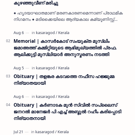
കുഴഞ്ഞുവീണ് മരിച്ചു
● ഹൃദയാഘാതമാണ് മരണകാരണമെന്നാണ് പ്രാഥമിക
നിഗമനം ● മടിക്കൈയിലെ ആദ്യകാല കമ്യൂണിസ്റ്റ്
പ്രവർത്തകരായ രാമൻ്റെയും ചിരുതേയിയുടെയും
മകളാണ് ● വിവരമറിഞ്ഞ് ജനപ്ര…
Memorial | കാസർകോട് സംയുക്ത മുസ്ലിം
ജമാഅത്ത് കമ്മിറ്റിയുടെ ആഭിമുഖ്യത്തിൽ പ്രഫ.
ആലിക്കുട്ടി മുസ്ലിയാർ അനുസ്മരണം നടത്തി
Obituary | തളങ്കര കടവത്തെ നഫീസ ഹജ്ജുമ്മ
നിര്യാതയായി
Obituary | കർണാടക മുൻ സിവില്‍ സപ്ലൈസ്
ജനറൽ മാനേജർ പി എച്ച് അബ്ദുൽ റഹീം കരിപ്പൊടി
നിര്യാതനായി