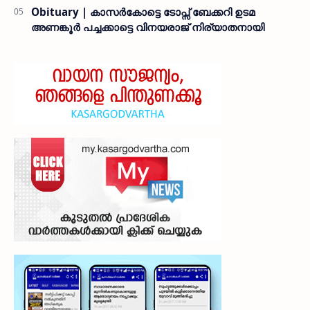
Obituary | കാസർകോട്ടെ ടോപ്സ് ബേക്കറി ഉടമ
അണങ്കൂർ പച്ചക്കാട്ടെ വിനയരാജ് നിര്യാതനായി