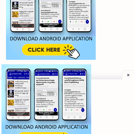
©
2026
‧
My Kasaragod Vartha | LATEST KASARAGOD LOCAL NE
Privacy Policy
|
Grievance Redressal