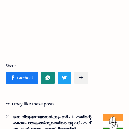
You may like these posts
ജന വിരുദ്ധനയങ്ങള്‍ക്കും സി.പി.എമ്മിന്റെ
കൊലപാതകത്തിനുമെതിരെ യു.ഡി.എഫ്
രാപ്പകല്‍ സമരം അഞ്ചിടങ്ങളില്‍