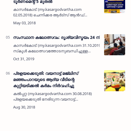
ടൂര്‍ണമെന്റ് 5 മുതല്‍
കാസര്‍കോട്: (my.kasargodvartha.com
02.05.2018) ചെന്നിക്കര ആര്‍ട്‌സ് ആന്‍ഡ്
സ്‌പോര്‍ട്‌സ് ക്ലബ് സംഘടിപ്പിക്കുന്ന അഹ് മദ്
അഫ്‌സല്‍ സ്മാരക ദക്ഷിണേന്ത്യന്‍ കബഡി
ടൂര്‍ണമെന്റ്…
സംസ്ഥാന കലോത്സവം: ദൃശ്യവിസ്മയം 24 ന്
കാസര്‍കോട്: (my.kasargodvartha.com 31.10.2019) സംസ്ഥാന
സ്‌കൂള്‍ കലോത്സവത്തോടനുബന്ധിച്ചുള്ള
ദൃശ്യവിസ്മയം കലാവിരുന്ന് നവംബര്‍ 24 ന്
കാഞ്ഞങ്ങാട് സൂര്യ ഓഡിറ്റോറിയത്തില…
പ്രളയക്കെടുതി: വയനാട്ട് മജ്‌ലിസ്
മഞ്ഞംപാറയുടെ ആദ്യ വീടിന്റെ
കുറ്റിയടിക്കല്‍ കര്‍മം നിര്‍വഹിച്ചു
കല്‍പ്പറ്റ: (my.kasargodvartha.com 30.08.2018)
പ്രളയക്കെടുതി നേരിടുന്ന വയനാട്ട്
പുനരധിവാസ പ്രവര്‍ത്തനങ്ങളുമായി മജ്‌ലിസ്
മഞ്ഞംപാറ. ആദ്യ വീടിന്റെ കുറ്റിയടിക്കല്‍ കര്‍മം
പന്തിപ്പൊയില…