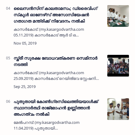
ഹയര്‍സെക്കന്‍ഡറി സ്‌കൂള്‍ 1993-94
എസ്എസ…
ലൈസന്‍സിന് കാലതാമസം; ഡ്രൈവിംഗ്
സ്‌കൂള്‍ ഓണേഴ്‌സ് അസോസിയേഷന്‍
ഗതാഗത മന്ത്രിക്ക് നിവേദനം നല്‍കി
കാസര്‍കോട്: (my.kasargodvartha.com
05.11.2019) കാസര്‍കോട് ആര്‍ ടി ഒ
ഓഫിസില്‍നിന്ന് ലൈസന്‍സ് ലഭിക്കാനുള്ള
കാലതാമസം പരിഹരിക്കണമെന്നാവശ്യപ്പെട്ട്
ഡ്രൈവിംഗ് സ്‌കൂള്‍ ഓണേഴ്‌സ്
അസോസിയേഷ…
സ്ത്രീ സുരക്ഷ ബോധവത്കരണ സെമിനാര്‍
നടത്തി
കാസര്‍കോട്: (my.kasargodvartha.com
25.09.2019) കാസര്‍കോട് റെയില്‍വേ സ്റ്റേഷനില്‍
സ്ത്രീസുരക്ഷ ബോധവത്കരണ സെമിനാര്‍
സംഘടിപ്പിച്ചു. റെയില്‍വേ സുരക്ഷാ സേനയുടെ
34ാമത് റൈസിംഗ് ദിനാഘോഷത്…
പുതുതായി കോണ്‍ഗ്രസിലെത്തിയയാള്‍ക്ക്
സ്ഥാനാര്‍ത്ഥി രാജ്‌മോഹന്‍ ഉണ്ണിത്താന്‍
അംഗത്വം നല്‍കി
മേല്‍പറമ്പ്: (my.kasargodvartha.com
11.04.2019) പുതുതായി
കോണ്‍ഗ്രസിലെത്തിയയാള്‍ക്ക് സ്ഥാനാര്‍ത്ഥി