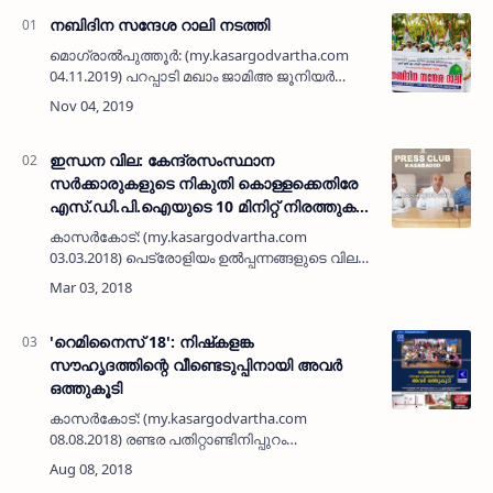
നബിദിന സന്ദേശ റാലി നടത്തി
മൊഗ്രാല്‍പുത്തൂര്‍: (my.kasargodvartha.com
04.11.2019) പറപ്പാടി മഖാം ജാമിഅ ജൂനിയര്‍
കോളജും കോട്ടക്കുന്ന് ശിഹാബ് തങ്ങള്‍ ആന്‍ഡ്
ശംസുല്‍ ഉലമ ഹിഫ്‌ള് കോളജും സംയുക്തമായി
നബിദിന സന്ദേ…
ഇന്ധന വില: കേന്ദ്രസംസ്ഥാന
സര്‍ക്കാരുകളുടെ നികുതി കൊള്ളക്കെതിരേ
എസ്.ഡി.പി.ഐയുടെ 10 മിനിറ്റ് നിരത്തുകള്‍
നിശ്ചലമാക്കല്‍ സമരം തിങ്കളാഴ്ച
കാസര്‍കോട്: (my.kasargodvartha.com
03.03.2018) പെട്രോളിയം ഉല്‍പ്പന്നങ്ങളുടെ വില
നിര്‍ണയാധികാരം കോര്‍പ്പറേറ്റുകളില്‍ നിന്ന്
തിരിച്ചുപിടിക്കുക, എക്‌സൈസ് ഡ്യൂട്ടി
കുറയ്ക്കുക എന്നീ ആ…
'റെമിനൈസ് 18': നിഷ്‌കളങ്ക
സൗഹൃദത്തിന്റെ വീണ്ടെടുപ്പിനായി അവര്‍
ഒത്തുകൂടി
കാസര്‍കോട്: (my.kasargodvartha.com
08.08.2018) രണ്ടര പതിറ്റാണ്ടിനിപ്പുറം
സൗഹൃദത്തിന്റെ മാധുര്യവുമായി അവര്‍
ഒത്തുകൂടി. ചെമനാട് ജമാഅത്ത്