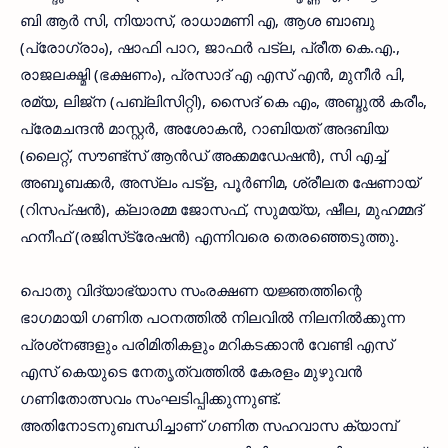
ബി ആര്‍ സി, നിയാസ്, രാധാമണി എ, ആശ ബാബു
(പ്രോഗ്രാം), ഷാഫി പാറ, ജാഫര്‍ പട്‌ല, പ്രീത കെ.എ.,
രാജലക്ഷ്മി (ഭക്ഷണം), പ്രസാദ് എ എസ് എന്‍, മുനീര്‍ പി,
രമ്യ, ലിജ്‌ന (പബ്ലിസിറ്റി), സൈദ് കെ എം, അബ്ദുല്‍ കരീം,
പ്രേമചന്ദന്‍ മാസ്റ്റര്‍, അശോകന്‍, റാബിയത് അദബിയ
(ലൈറ്റ്, സൗണ്ട്‌സ് ആന്‍ഡ് അക്കമഡേഷന്‍), സി എച്ച്
അബൂബക്കര്‍, അസ്ലം പട്‌ള, പൂര്‍ണിമ, ശ്രീലത ഷേണായ്
(റിസപ്ഷന്‍), ക്ലാരമ്മ ജോസഫ്, സുമയ്യ, ഷീല, മുഹമ്മദ്
ഹനീഫ് (രജിസ്‌ട്രേഷന്‍) എന്നിവരെ തെരഞ്ഞെടുത്തു.
പൊതു വിദ്യാഭ്യാസ സംരക്ഷണ യജ്ഞത്തിന്റെ
ഭാഗമായി ഗണിത പഠനത്തില്‍ നിലവില്‍ നിലനില്‍ക്കുന്ന
പ്രശ്‌നങ്ങളും പരിമിതികളും മറികടക്കാന്‍ വേണ്ടി എസ്
എസ് കെയുടെ നേതൃത്വത്തില്‍ കേരളം മുഴുവന്‍
ഗണിതോത്സവം സംഘടിപ്പിക്കുന്നുണ്ട്.
അതിനോടനുബന്ധിച്ചാണ് ഗണിത സഹവാസ ക്യാമ്പ്