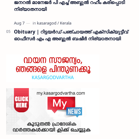
ജനറൽ മാനേജർ പി എച്ച് അബ്ദുൽ റഹീം കരിപ്പൊടി
നിര്യാതനായി
Obituary | റിട്ടയർഡ് പഞ്ചായത്ത് എക്സിക്യുട്ടീവ്
ഓഫീസർ എം എ അബ്ദുൽ ബഷീർ നിര്യാതനായി