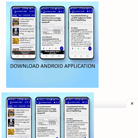
©
2026
‧
My Kasaragod Vartha | LATEST KASARAGOD LOCAL NE