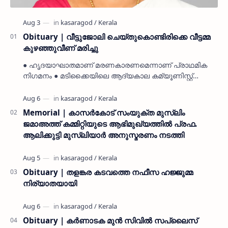
Obituary | വീട്ടുജോലി ചെയ്തുകൊണ്ടിരിക്കെ വീട്ടമ്മ
കുഴഞ്ഞുവീണ് മരിച്ചു
● ഹൃദയാഘാതമാണ് മരണകാരണമെന്നാണ് പ്രാഥമിക
നിഗമനം ● മടിക്കൈയിലെ ആദ്യകാല കമ്യൂണിസ്റ്റ്
പ്രവർത്തകരായ രാമൻ്റെയും ചിരുതേയിയുടെയും
മകളാണ് ● വിവരമറിഞ്ഞ് ജനപ്ര…
Memorial | കാസർകോട് സംയുക്ത മുസ്ലിം
ജമാഅത്ത് കമ്മിറ്റിയുടെ ആഭിമുഖ്യത്തിൽ പ്രഫ.
ആലിക്കുട്ടി മുസ്ലിയാർ അനുസ്മരണം നടത്തി
Obituary | തളങ്കര കടവത്തെ നഫീസ ഹജ്ജുമ്മ
നിര്യാതയായി
Obituary | കർണാടക മുൻ സിവില്‍ സപ്ലൈസ്