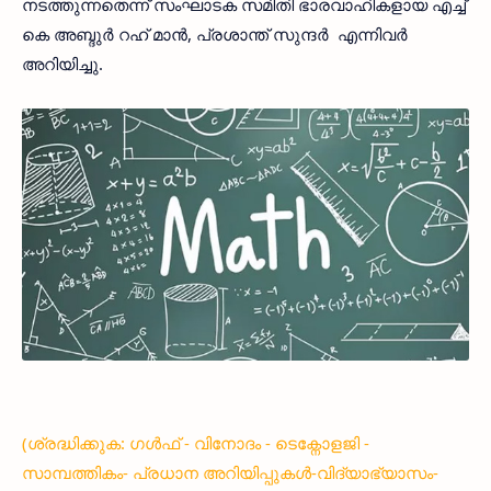
നടത്തുന്നതെന്ന് സംഘാടക സമിതി ഭാരവാഹികളായ എച്ച്
കെ അബ്ദുര്‍ റഹ് മാന്‍, പ്രശാന്ത് സുന്ദര്‍ എന്നിവര്‍
അറിയിച്ചു.
(ശ്രദ്ധിക്കുക: ഗൾഫ് - വിനോദം - ടെക്നോളജി -
സാമ്പത്തികം- പ്രധാന അറിയിപ്പുകൾ-വിദ്യാഭ്യാസം-