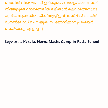
തൊഴിൽ വിശേഷങ്ങൾ ഉൾപ്പെടെ മലയാളം വാർത്തകൾ
നിങ്ങaളുടെ മൊബൈലിൽ ലഭിക്കാൻ കെവാർത്തയുടെ
പുതിയ ആൻഡ്രോയിഡ് ആപ്പ് ഇവിടെ ക്ലിക്ക് ചെയ്ത്
ഡൗൺലോഡ് ചെയ്യുക. ഉപയോഗിക്കാനും ഷെയർ
ചെയ്യാനും എളുപ്പം )
Keywords:
Kerala, News, Maths Camp in Patla School