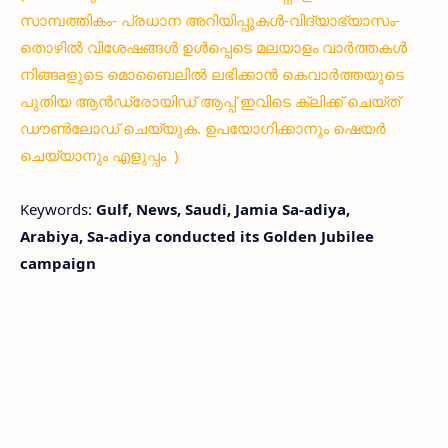
സാമ്പത്തികം- പ്രധാന അറിയിപ്പുകൾ-വിദ്യാഭ്യാസം-
തൊഴിൽ വിശേഷങ്ങൾ ഉൾപ്പെടെ മലയാളം വാർത്തകൾ
നിങ്ങaളുടെ മൊബൈലിൽ ലഭിക്കാൻ കെവാർത്തയുടെ
പുതിയ ആൻഡ്രോയിഡ് ആപ്പ് ഇവിടെ ക്ലിക്ക് ചെയ്ത്
ഡൗൺലോഡ് ചെയ്യുക. ഉപയോഗിക്കാനും ഷെയർ
ചെയ്യാനും എളുപ്പം )
Keywords:
Gulf, News, Saudi, Jamia Sa-adiya,
Arabiya, Sa-adiya conducted its Golden Jubilee
campaign