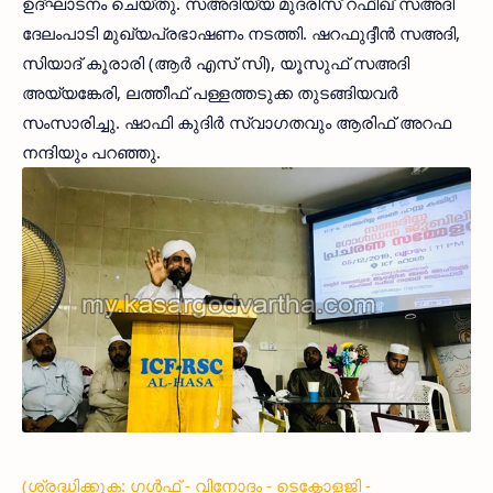
ഉദ്ഘാടനം ചെയ്തു. സഅദിയ്യ മുദരിസ് റഫീഖ് സഅദി
ദേലംപാടി മുഖ്യപ്രഭാഷണം നടത്തി. ഷറഫുദ്ദീന്‍ സഅദി,
സിയാദ് കൂരാരി (ആര്‍ എസ് സി), യൂസുഫ് സഅദി
അയ്യങ്കേരി, ലത്തീഫ് പള്ളത്തടുക്ക തുടങ്ങിയവര്‍
സംസാരിച്ചു. ഷാഫി കുദിര്‍ സ്വാഗതവും ആരിഫ് അറഫ
നന്ദിയും പറഞ്ഞു.
(ശ്രദ്ധിക്കുക: ഗൾഫ് - വിനോദം - ടെക്നോളജി -