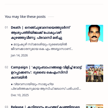
You may like these posts
Death | നെഞ്ചുവേദനയെത്തുടർന്ന്
ആശുപത്രിയിലേക്ക് പോകുംവഴി
കുഴഞ്ഞുവീണു; പ്രവാസി മരിച്ചു
● മാട്ടംകുഴി സ്വദേശിയും ദുബൈയിൽ
ജീവനക്കാരനുമായ കെ എം അബ്ബാസാണ്
മരിച്ചത്● ഒരു മാസം മുമ്പാണ് ഇദ്ദേഹം അവധിക്ക്
നാട്ടിലെത്തിയത്കുമ്പള: (MyKasargodVartha)
മാട്ടംകുഴി സ്വദേശിയും ആരിക്കാട…
Campaign | 'കുടുംബാംഗങ്ങളെ വിളിച്ച് വോട്ട്
ഉറപ്പാക്കണം': ദുബൈ കെഎംസിസി
കാമ്പയിൻ
● വ്യവസായിയും സാമൂഹ്യ
പ്രവർത്തകനുമായ ആസിഫ് ബോസ് പരിപാടി
ഉദ്ഘാടനം ചെയ്തു. ● യുഡിഎഫ്
സ്ഥാനാർത്ഥികളുടെ വിജയം ഉറപ്പിക്കാൻ
നാട്ടിലേക്ക് വിളിച്ച് വോട്ടുകൾ
സ്ഥിരീകരിക്കണമെന്ന് അഭ്യർത്ഥിച്…
Release | കുട്ടിയാനം മുഹമ്മദ് കുഞ്ഞിയുടെ