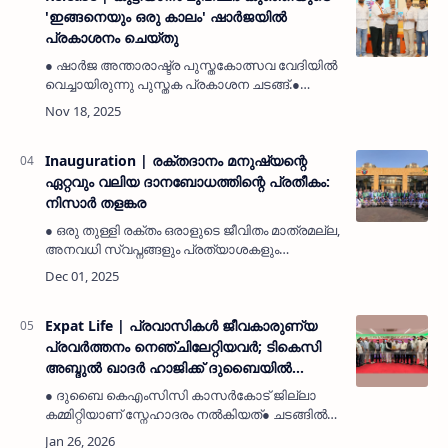
'ഇങ്ങനെയും ഒരു കാലം' ഷാർജയിൽ
പ്രകാശനം ചെയ്തു
● ഷാർജ അന്താരാഷ്ട്ര പുസ്തകോത്സവ വേദിയിൽ
വെച്ചായിരുന്നു പുസ്തക പ്രകാശന ചടങ്ങ്.●
മാധ്യമപ്രവർത്തകൻ ടി എ ഷാഫി പ്രകാശനം
നിർവ്വഹിച്ചു.● പുന്നക്കൻ മുഹമ്മദലി
പുസ്തകത്തിന്റെ ആദ്യ കോപ്പി ഏറ്…
Inauguration | രക്തദാനം മനുഷ്യന്റെ
ഏറ്റവും വലിയ ദാനബോധത്തിന്റെ പ്രതീകം:
നിസാർ തളങ്കര
● ഒരു തുള്ളി രക്തം ഒരാളുടെ ജീവിതം മാത്രമല്ല,
അനവധി സ്വപ്നങ്ങളും പ്രത്യാശകളും
രക്ഷിക്കാൻ ശക്തിയുണ്ട്. ● പ്രവാസ സമൂഹം ഈ
മഹത്തായ പ്രവർത്തനങ്ങളിൽ
മുൻപന്തിയിലുണ്ടാകുന്നത്
അഭിമാനകരമാണെന്…
Expat Life | പ്രവാസികൾ ജീവകാരുണ്യ
പ്രവർത്തനം നെഞ്ചിലേറ്റിയവർ; ടികെസി
അബ്ദുൽ ഖാദർ ഹാജിക്ക് ദുബൈയിൽ
യാത്രയയപ്പ്
● ദുബൈ കെഎംസിസി കാസർകോട് ജില്ലാ
കമ്മിറ്റിയാണ് സ്നേഹാദരം നൽകിയത്● ചടങ്ങിൽ
എംബിബിഎസ് വിദ്യാർത്ഥിനിയെ