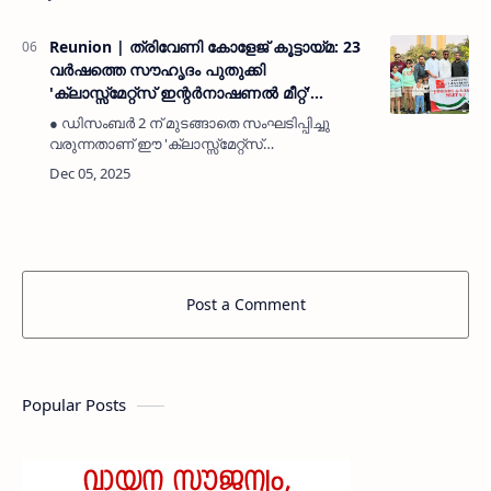
ആദരിക്കുകയും ക്ഷേമനിധി തുക കൈമാറുകയും
ചെയ്തുദുബൈ: (MyKasargodVartha)
അശരണരായ മനുഷ…
Reunion | ത്രിവേണി കോളേജ് കൂട്ടായ്മ: 23
വർഷത്തെ സൗഹൃദം പുതുക്കി
'ക്ലാസ്സ്മേറ്റ്സ് ഇന്റർനാഷണൽ മീറ്റ്'
ദുബൈയിൽ സമാപിച്ചു
● ഡിസംബർ 2 ന് മുടങ്ങാതെ സംഘടിപ്പിച്ചു
വരുന്നതാണ് ഈ 'ക്ലാസ്സ്മേറ്റ്സ്
ഇന്റർനാഷണൽ ഫ്രണ്ട്‌സ് & ഫാമിലി മീറ്റ്'.●
തദ്ദേശ തെരഞ്ഞെടുപ്പിൽ മത്സരിക്കുന്ന ഹഫീസ്
ചൂരി, അസീസ് കളത്തൂർ എന്ന…
Post a Comment
Popular Posts