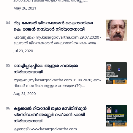
26.05.2021) മല്ലം അട്ടപറമ്പിലെ അബ്ദുർ
റഹ്‌മാൻ (85) നിര്യാതനായി. ഭാര്യ: നഫീസ.
മക്കൾ: ത്വാഹിറ, ശിഹാബ്, ഇഖ്ബാൽ,
ഖൈറുന്നിസ, മുഹമ്മദ് കുഞ്ഞി, നജ്മുന…
റിട്ട. കോടതി ജീവനക്കാരന്‍ കൈന്താറിലെ
കെ. രാജന്‍ നമ്പ്യാര്‍ നിര്യാതനായി
പരവടുക്കം: (my.kasargodvartha.com 29.07.2020) റിട്ട.
കോടതി ജീവനക്കാരന്‍ കൈന്താറിലെ കെ. രാജന്‍
നമ്പ്യാര്‍ (57) നിര്യാതനായി. പരേതനായ ചരടന്‍
നായരുടെയും തമ്പായിയമ്മയുട…
നെച്ചിപ്പടുപ്പിലെ ആഇശ ഹജ്ജുമ്മ
നിര്യാതയായി
തളങ്കര: (my.kasargodvartha.com 01.09.2020) നെച്ചിപ്പടുപ്പ്
ദീനാർ നഗറിലെ ആഇശ ഹജ്ജുമ്മ (70)
നിര്യാതയായി. പരേതനായ പാർസി അബ്ദുൽ
ഖാദറിന്റെ ഭാര്യയാണ്. മുഹമ്മദ് അബ്ദുൽ
ഖാദർ…
കട്ടക്കാല്‍ റിയാദലി ജുമാ മസ്ജിദ് മുന്‍
പ്രസിഡണ്ട് അബ്ദുര്‍ റഹ് മാന്‍ ഹാജി
നിര്യാതനായി
കളനാട്: (www.kasargodvartha.com