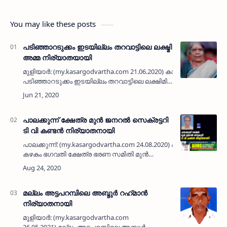
You may like these posts
പടിഞ്ഞാറടുക്കം ഇടയില്ലം തറവാട്ടിലെ ലക്ഷ്മി
അമ്മ നിര്യാതയായി
മുളിയാര്‍: (my.kasargodvartha.com 21.06.2020) കാടകം
പടിഞ്ഞാറടുക്കം ഇടയില്ലം തറവാട്ടിലെ ലക്ഷിമി
അമ്മ (104) നിര്യാതയായി. പരേതനായ ചാത്തു
നായരുടെ ഭാര്യയാണ്. മക്കള്‍: ക…
പാലക്കുന്ന് ക്ഷേത്ര മുൻ ജനറൽ സെക്രട്ടറി
ടി വി കണ്ടൻ നിര്യാതനായി
പാലക്കുന്ന്: (my.kasargodvartha.com 24.08.2020) പാലക്കുന്ന്
കഴകം ഭഗവതി ക്ഷേത്ര ഭരണ സമിതി മുൻ
ജനറൽ സെക്രട്ടറിയും സഹകാരിയുമായ ഉദുമ
കണ്ണികുളങ്കരയിൽ ടി വി കണ്ടൻ (82)…
മല്ലം അട്ടപറമ്പിലെ അബ്ദുർ റഹ്‌മാൻ
നിര്യാതനായി
മുളിയാർ: (my.kasargodvartha.com