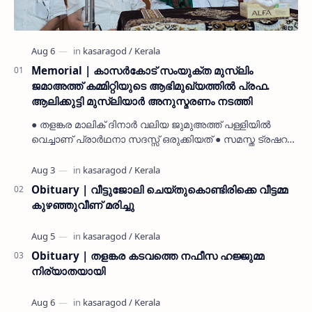
Memorial | കാസർകോട് സംയുക്ത മുസ്ലിം
ജമാഅത്ത് കമ്മിറ്റിയുടെ ആഭിമുഖ്യത്തിൽ പ്രഫ.
ആലിക്കുട്ടി മുസ്ലിയാർ അനുസ്മരണം നടത്തി
● തളങ്കര മാലിക് ദിനാർ വലിയ ജുമുഅത്ത് പള്ളിയിൽ
വെച്ചാണ് പ്രാർഥനാ സദസ്സ് ഒരുക്കിയത് ● സമസ്ത ട്രഷറർ
കൊയ്യോട് ഉമർ മുസ്ലിയാർ പരിപാടിക്ക് നേതൃത്വം
നൽകി കാസ…
Obituary | വീട്ടുജോലി ചെയ്തുകൊണ്ടിരിക്കെ വീട്ടമ്മ
കുഴഞ്ഞുവീണ് മരിച്ചു
Obituary | തളങ്കര കടവത്തെ നഫീസ ഹജ്ജുമ്മ
നിര്യാതയായി