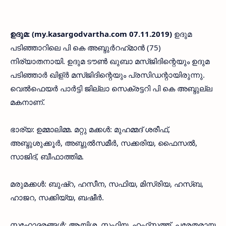
ഉദുമ: (my.kasargodvartha.com 07.11.2019)
ഉദുമ
പടിഞ്ഞാറിലെ പി കെ അബ്ദുർറഹ്‌മാൻ (75)
നിര്യാതനായി. ഉദുമ ടൗണ്‍ ഖുബാ മസ്ജിദിന്റെയും ഉദുമ
പടിഞ്ഞാര്‍ ഖിള്ര്‍ മസ്ജിദിന്റെയും പ്രസിഡന്റായിരുന്നു.
വെല്‍ഫെയര്‍ പാര്‍ട്ടി ജില്ലാ സെക്രട്ടറി പി കെ അബ്ദുല്ല
മകനാണ്.
ഭാര്യ: ഉമ്മാലിമ്മ. മറ്റു മക്കള്‍: മുഹമ്മദ് ശരീഫ്,
അബ്ദുശുക്കൂര്‍, അബ്ദുല്‍സമീര്‍, സക്കരിയ, ഫൈസല്‍,
സാജിദ്, ബീഫാത്തിമ.
മരുമക്കള്‍: ബുഷ്‌റ, ഹസീന, സഫിയ, മിസ്‌രിയ, ഹസ്ബ,
ഹാജറ, സക്കിയ്യ, ബഷീര്‍.
സഹോദരങ്ങള്‍: ആയിശ, സഫിയ, ഹഫ്‌സത്ത്, പരേതരായ