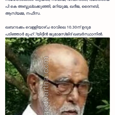
പി കെ അബ്ദുല്ലക്കുഞ്ഞി, മറിയുമ്മ, ഖദീജ, ദൈനബി,
ആസ്യമ്മ, നഫീസ.
ഖബറടക്കം വെള്ളിയാഴ്ച രാവിലെ 10.30ന് ഉദുമ
പടിഞ്ഞാര്‍ മുഹ്്‌യിദ്ദീന്‍ ജുമാമസ്ജിദ് ഖബര്‍സ്ഥാനില്‍.