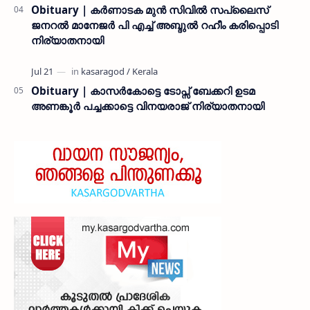
Obituary | കർണാടക മുൻ സിവില്‍ സപ്ലൈസ്
ജനറൽ മാനേജർ പി എച്ച് അബ്ദുൽ റഹീം കരിപ്പൊടി
നിര്യാതനായി
Obituary | കാസർകോട്ടെ ടോപ്സ് ബേക്കറി ഉടമ
അണങ്കൂർ പച്ചക്കാട്ടെ വിനയരാജ് നിര്യാതനായി