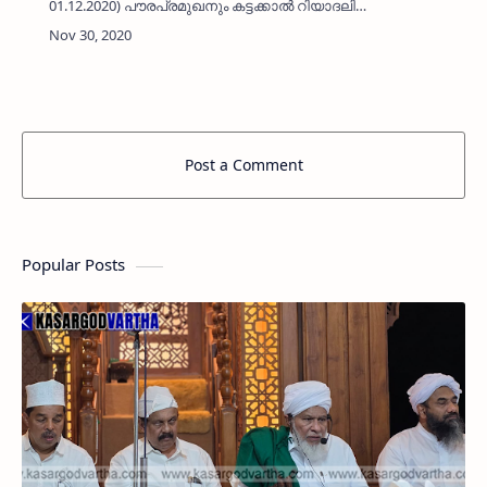
01.12.2020) പൗരപ്രമുഖനും കട്ടക്കാല്‍ റിയാദലി
ജുമാ മസ്ജിദ് മുന്‍ പ്രസിഡണ്ടുമായ അബ്ദുര്‍
റഹ് മാന്‍ ഹാജി (70) നിര്യാതനായി. കളനാട്
ഹൈദ്രോസ് ജമാഅത്…
Post a Comment
Popular Posts