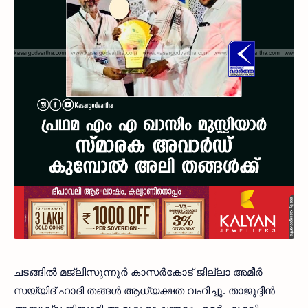
ചടങ്ങില്‍ മജ്ലിസുന്നൂര്‍ കാസര്‍കോട് ജില്ലാ അമീര്‍
സയ്യിദ് ഹാദി തങ്ങള്‍ ആധ്യക്ഷത വഹിച്ചു. താജുദ്ദീന്‍