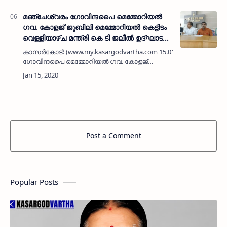
മഞ്ചേശ്വരം ഗോവിന്ദപൈ മെമ്മോറിയല്‍
ഗവ. കോളജ് ജൂബിലി മെമ്മോറിയല്‍ കെട്ടിടം
വെള്ളിയാഴ്ച മന്ത്രി കെ ടി ജലീല്‍ ഉദ്ഘാടനം
ചെയ്യും
കാസര്‍കോട്: (www.my.kasargodvartha.com 15.01.2020) മഞ്ചേശ്
ഗോവിന്ദപൈ മെമ്മോറിയല്‍ ഗവ. കോളജ്
ജൂബിലി േെമേമ്മാറിയല്‍ കെട്ടിടം 17ന്
വെള്ളിയാഴ്ച ഉന്നത വിദ്യാഭ്യാസ വക…
Post a Comment
Popular Posts