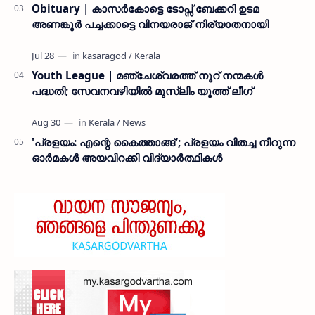
Obituary | കാസർകോട്ടെ ടോപ്സ് ബേക്കറി ഉടമ
അണങ്കൂർ പച്ചക്കാട്ടെ വിനയരാജ് നിര്യാതനായി
Youth League | മഞ്ചേശ്വരത്ത് നൂറ് നന്മകൾ
പദ്ധതി; സേവനവഴിയിൽ മുസ്ലിം യൂത്ത് ലീഗ്
'പ്രളയം: എന്റെ കൈത്താങ്ങ്'; പ്രളയം വിതച്ച നീറുന്ന
ഓര്‍മകള്‍ അയവിറക്കി വിദ്യാര്‍ത്ഥികള്‍