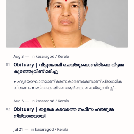
Obituary | വീട്ടുജോലി ചെയ്തുകൊണ്ടിരിക്കെ വീട്ടമ്മ
കുഴഞ്ഞുവീണ് മരിച്ചു
● ഹൃദയാഘാതമാണ് മരണകാരണമെന്നാണ് പ്രാഥമിക
നിഗമനം ● മടിക്കൈയിലെ ആദ്യകാല കമ്യൂണിസ്റ്റ്
പ്രവർത്തകരായ രാമൻ്റെയും ചിരുതേയിയുടെയും
മകളാണ് ● വിവരമറിഞ്ഞ് ജനപ്ര…
Obituary | തളങ്കര കടവത്തെ നഫീസ ഹജ്ജുമ്മ
നിര്യാതയായി