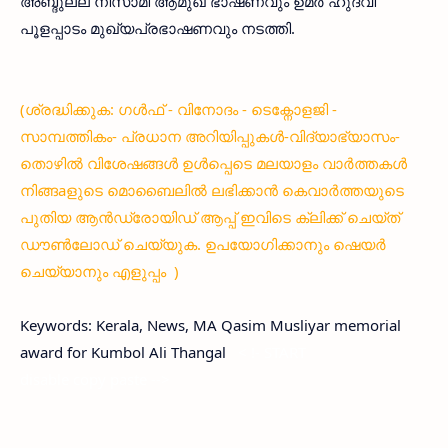
അബ്ദുല്ല നിസാമി ആമുഖ ഭാഷണവും ഉമര്‍ ഹുദവി
പൂളപ്പാടം മുഖ്യപ്രഭാഷണവും നടത്തി.
(ശ്രദ്ധിക്കുക: ഗൾഫ് - വിനോദം - ടെക്നോളജി -
സാമ്പത്തികം- പ്രധാന അറിയിപ്പുകൾ-വിദ്യാഭ്യാസം-
തൊഴിൽ വിശേഷങ്ങൾ ഉൾപ്പെടെ മലയാളം വാർത്തകൾ
നിങ്ങaളുടെ മൊബൈലിൽ ലഭിക്കാൻ കെവാർത്തയുടെ
പുതിയ ആൻഡ്രോയിഡ് ആപ്പ് ഇവിടെ ക്ലിക്ക് ചെയ്ത്
ഡൗൺലോഡ് ചെയ്യുക. ഉപയോഗിക്കാനും ഷെയർ
ചെയ്യാനും എളുപ്പം )
Keywords: Kerala, News, MA Qasim Musliyar memorial
award for Kumbol Ali Thangal
< !- START
disable copy paste -->