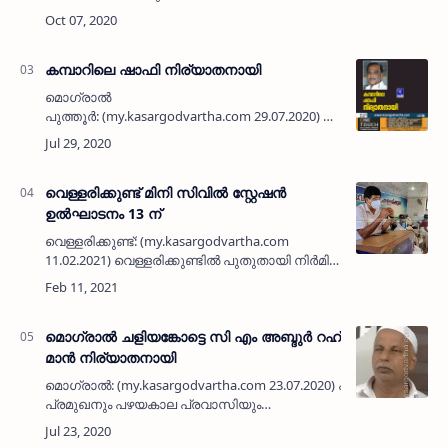
നിര്യാതനായി. പരേതരായ അബ്ദുല്‍ ഖ…
കമ്പാറിലെ ഷാഫി നിര്യാതനായി
മൊഗ്രാല്‍
പുത്തൂര്‍: (my.kasargodvartha.com 29.07.2020) കമ്പാറിലെ
ബിലാല്‍ മസ്ജിദ് പ്രസിഡന്റ് ഷാഫി (65)
നിര്യാതനായി. കാസര്‍കോട് കണ്ണാടി പള്ളിയുടെ
സമീപമുള്ള ഹോട്ടല…
വെള്ളരിക്കുണ്ട് മിനി സിവിൽ സ്റ്റേഷൻ
ഉൽഘാടനം 13 ന്
വെള്ളരിക്കുണ്ട്: (my.kasargodvartha.com
11.02.2021) വെള്ളരിക്കുണ്ടിൽ പുതുതായി നിർമിച്ച
മിനി സിവിൽ സ്റ്റേഷൻ ഫെബ്രുവരി 13
ശനിയാഴ്ച രാവിലെ 9.30ന് എം രാജഗോപാലൻ
എംഎൽഎയുടെ അധ്യക്ഷതയിൽ റവ…
മൊഗ്രാല്‍ ചളിയങ്കോട്ടെ സി എം അബ്ദുര്‍ റഹ്
മാന്‍ നിര്യാതനായി
മൊഗ്രാല്‍: (my.kasargodvartha.com 23.07.2020) പൗര
പ്രമുഖനും പഴയകാല പ്രവാസിയും
വ്യാപാരിയുമായ മൊഗ്രാല്‍ ചളിയങ്കോട്ടെ റഹ്
മാന്‍ മന്‍സിലില്‍ സി എം അബ്ദുര്‍ റഹ് മാന്‍ (…