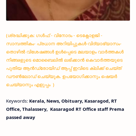
(ശ്രദ്ധിക്കുക: ഗൾഫ് - വിനോദം - ടെക്നോളജി -
സാമ്പത്തികം- പ്രധാന അറിയിപ്പുകൾ-വിദ്യാഭ്യാസം-
തൊഴിൽ വിശേഷങ്ങൾ ഉൾപ്പെടെ മലയാളം വാർത്തകൾ
നിങ്ങaളുടെ മൊബൈലിൽ ലഭിക്കാൻ കെവാർത്തയുടെ
പുതിയ ആൻഡ്രോയിഡ് ആപ്പ് ഇവിടെ ക്ലിക്ക് ചെയ്ത്
ഡൗൺലോഡ് ചെയ്യുക. ഉപയോഗിക്കാനും ഷെയർ
ചെയ്യാനും എളുപ്പം )
Keywords:
Kerala, News, Obituary, Kasaragod, RT
Office, Thalassery, Kasaragod RT Office staff Prema
passed away