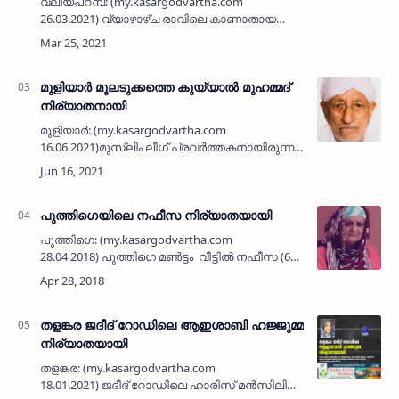
വലിയപറമ്പ: (my.kasargodvartha.com
26.03.2021) വ്യാഴാഴ്ച രാവിലെ കാണാതായ
ഗൃഹനാഥൻ്റെ മൃതദേഹം പുലിമുട്ടിൽ
കണ്ടെത്തി. പടന്ന കടപ്പുറം സ്വദേശിയായ
അബൂബകറി (65)ൻ്റെ മൃതദേഹമാണ്
മാവിലാക…
മുളിയാർ മൂലടുക്കത്തെ കുയ്യാൽ മുഹമ്മദ്
നിര്യാതനായി
മുളിയാർ: (my.kasargodvartha.com
16.06.2021)മുസ്ലിം ലീഗ് പ്രവർത്തകനായിരുന്ന
മൂലടുക്കത്തെ കുയ്യാൽ മുഹമ്മദ് (86)
നിര്യാതനായി. ബുധനാഴ്ച രാവിലെയാണ്
മരണം സംഭവിച്ചത്.ഭാര്യ: ഖദീജ. മക്…
പുത്തിഗെയിലെ നഫീസ നിര്യാതയായി
പുത്തിഗെ: (my.kasargodvartha.com
28.04.2018) പുത്തിഗെ മണ്‍ട്ടം വീട്ടില്‍ നഫീസ (65)
നിര്യാതയായി. പുത്തിഗെ പഞ്ചായത്ത് അംഗം
ഇ കെ മുഹമ്മദിന്റെ മാതാവാണ്. മറ്റു മക്കള്…
തളങ്കര ജദീദ് റോഡിലെ ആഇശാബി ഹജ്ജുമ്മ
നിര്യാതയായി
തളങ്കര: (my.kasargodvartha.com
18.01.2021) ജദീദ് റോഡിലെ ഹാരിസ് മന്‍സിലില്‍