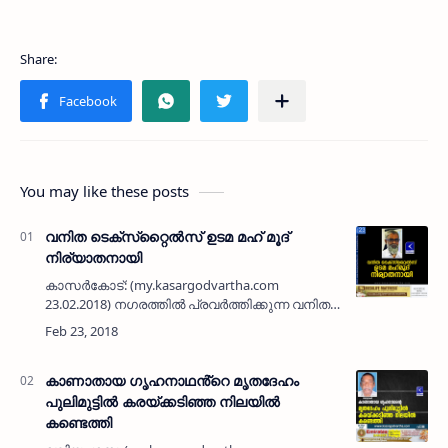
You may like these posts
വനിത ടെക്‌സ്‌റ്റൈല്‍സ് ഉടമ മഹ് മൂദ്
നിര്യാതനായി
കാസര്‍കോട്: (my.kasargodvartha.com
23.02.2018) നഗരത്തില്‍ പ്രവര്‍ത്തിക്കുന്ന വനിത
ടെക്‌സ്‌റ്റൈല്‍സ് ഉടമ തളങ്കര പള്ളിക്കാലിലെ എം
മഹ് മൂദ് (72) നിര്യാതനായി. പരേതരായ
അബൂബക…
കാണാതായ ഗൃഹനാഥൻ്റെ മൃതദേഹം
പുലിമുട്ടിൽ കരയ്ക്കടിഞ്ഞ നിലയിൽ
കണ്ടെത്തി