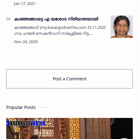
പരേതനായ ടി എം അബ്ദുല്‍ ഖാദറിന്റെ ഭാര്യ
ആഇശാബി ഹജ്ജുമ്മ (80)
നിര്യാതയായി. പ്രമുഖ മാധ്യമ പ്രവര്‍ത…
കാഞ്ഞങ്ങാട്ടെ എ യശോദ നിര്യാതയായി
കാഞ്ഞങ്ങാട്: (my.kasargodvartha.com 25.11.2020) ബളാംതോട്
ഗവ. ഹയര്‍ സെകന്‍ഡറി സ്‌കൂളിലെ റിട്ട.
ജീവനക്കാരിയായ പി കെ രാമന്റെ ഭാര്യ എ
യശോദ (60) നിര്യാതയായി. കള്ളാര്‍ പഞ്…
Post a Comment
Popular Posts