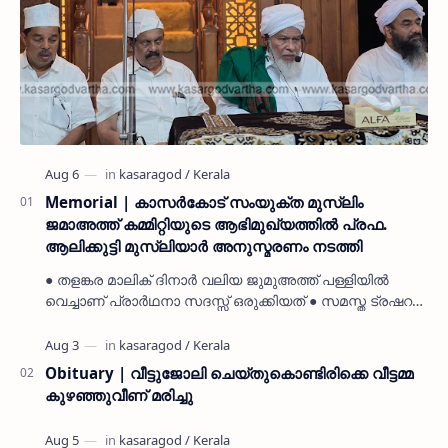
Memorial | കാസർകോട് സംയുക്ത മുസ്ലിം
ജമാഅത്ത് കമ്മിറ്റിയുടെ ആഭിമുഖ്യത്തിൽ പ്രഫ.
ആലിക്കുട്ടി മുസ്ലിയാർ അനുസ്മരണം നടത്തി
● തളങ്കര മാലിക് ദിനാർ വലിയ ജുമുഅത്ത് പള്ളിയിൽ
വെച്ചാണ് പ്രാർഥനാ സദസ്സ് ഒരുക്കിയത് ● സമസ്ത ട്രഷറർ
കൊയ്യോട് ഉമർ മുസ്ലിയാർ പരിപാടിക്ക് നേതൃത്വം
നൽകി കാസ…
Obituary | വീട്ടുജോലി ചെയ്തുകൊണ്ടിരിക്കെ വീട്ടമ്മ
കുഴഞ്ഞുവീണ് മരിച്ചു