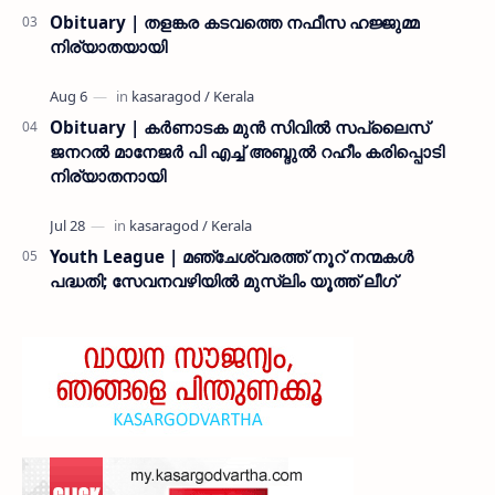
Obituary | തളങ്കര കടവത്തെ നഫീസ ഹജ്ജുമ്മ
നിര്യാതയായി
Obituary | കർണാടക മുൻ സിവില്‍ സപ്ലൈസ്
ജനറൽ മാനേജർ പി എച്ച് അബ്ദുൽ റഹീം കരിപ്പൊടി
നിര്യാതനായി
Youth League | മഞ്ചേശ്വരത്ത് നൂറ് നന്മകൾ
പദ്ധതി; സേവനവഴിയിൽ മുസ്ലിം യൂത്ത് ലീഗ്