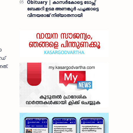
Obituary | കാസർകോട്ടെ ടോപ്സ്
ബേക്കറി ഉടമ അണങ്കൂർ പച്ചക്കാട്ടെ
വിനയരാജ് നിര്യാതനായി
ാ
‍ഡ്
നത്.