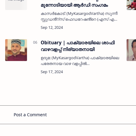
മുന്നോടിയായി ആർഡി സംഗമം
കാസർകോട്: (MyKasargodVartha) സുന്നീ
സ്റ്റുഡൻ്റ്സ് ഫെഡറേഷൻ്റെ (എസ് എസ്
എഫ്) പുതിയ അംഗത്വകാല കാമ്പയിന്റെ
മുന്നൊരുക്കമായി ജില്ലയിൽ റീ
ഓർഗനൈസേഷൻ ഡയറക്ട്രേറ്റ് സംഗമം
നടന്നു. ജില്ലയിലെ ഒ…
Obituary | പാക്യാരയിലെ ശാഫി
വാഴവളപ്പ് നിര്യാതനായി
ഉദുമ: (MyKasargodVartha) പാക്യാരയിലെ
പരേതനായ വാഴ വളപ്പിൽ
അബ്ദുല്ലയുടെയും മറിയുമ്മയുടെയും മകൻ
ഷാഫി വാഴവളപ്പ് (72) നിര്യാതനായി. ഭാര്യ:
ആമിന.മക്കൾ: ഷാജുദ്ദീൻ, ഷാനവാസ്,
സാബി…
Post a Comment