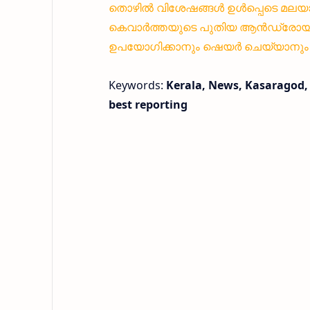
തൊഴിൽ വിശേഷങ്ങൾ ഉൾപ്പെടെ മലയാ
കെവാർത്തയുടെ പുതിയ ആൻഡ്രോയിഡ്
ഉപയോഗിക്കാനും ഷെയർ ചെയ്യാനും എ
Keywords:
Kerala, News, Kasaragod, I
best reporting