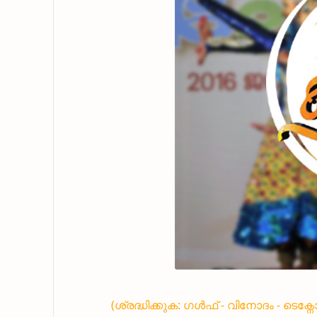
(ശ്രദ്ധിക്കുക: ഗൾഫ് - വിനോദം - ടെക