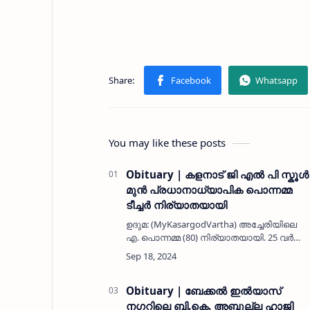
You may like these posts
Obituary | കളനാട് ജി എൽ പി സ്കൂൾ
മുൻ പ്രധാനാധ്യാപിക പൊന്നമ്മ
ടീച്ചർ നിര്യാതയായി
ഉദുമ: (MyKasargodVartha) അച്ചേരിയിലെ
എ. പൊന്നമ്മ (80) നിര്യാതയായി. 25 വർഷം
ഉദുമ ജി.എൽ.പി. സ്കൂളിൽ അധ്യാപികയായി
സേവനമനുഷ്ഠിച്ച പൊന്നമ്മ കളനാട് ന്യൂ
ജി.എൽ.പി. സ്കൂളിൽ നിന്നും ഹെഡ്‌മി…
Obituary | ബേക്കൽ ഇൽയാസ്
നഗറിലെ ബി.കെ. അബ്ദുല്ല ഹാജി