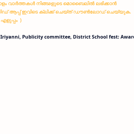
ളം വാർത്തകൾ നിങ്ങaളുടെ മൊബൈലിൽ ലഭിക്കാൻ
 ആപ്പ് ഇവിടെ ക്ലിക്ക് ചെയ്ത് ഡൗൺലോഡ് ചെയ്യുക.
ളുപ്പം )
riyanni, Publicity committee, District School fest: Awar