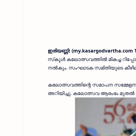
ഇരിയണ്ണി: (my.kasargodvartha.com 1
സ്‌കൂള്‍ കലോത്സവത്തില്‍ മികച്ച റിപ്പോര
നല്‍കും. സംഘാടക സമിതിയുടെ കീഴിലുള
കലോത്സവത്തിന്റെ സമാപന സമ്മേളനത്തി
അറിയിച്ചു. കലോത്സവ ആരംഭം മുതല്‍ 