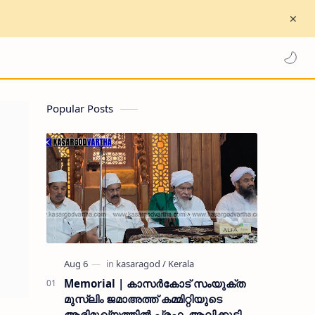
Popular Posts
Memorial | കാസർകോട് സംയുക്ത
മുസ്ലിം ജമാഅത്ത് കമ്മിറ്റിയുടെ
ആഭിമുഖ്യത്തിൽ പ്രഫ. ആലിക്കുട്ടി