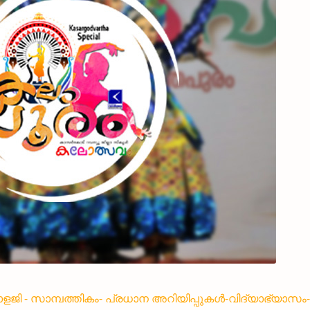
്നോളജി - സാമ്പത്തികം- പ്രധാന അറിയിപ്പുകൾ-വിദ്യാഭ്യാസം-