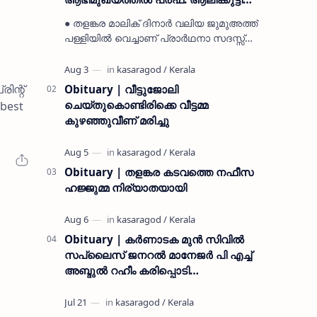
മുസ്ലിയാർ അനുസ്മരണം നടത്തി
● തളങ്കര മാലിക് ദിനാർ വലിയ ജുമുഅത്ത്
പള്ളിയിൽ വെച്ചാണ് പ്രാർഥനാ സദസ്സ്
ഒരുക്കിയത് ● സമസ്ത ട്രഷറർ കൊയ്യോട്
ഉമർ മുസ്ലിയാർ പരിപാടിക്ക് നേതൃത്വം
നൽകി കാസ…
ിന്റ്
Obituary | വീട്ടുജോലി
ചെയ്തുകൊണ്ടിരിക്കെ വീട്ടമ്മ
 best
കുഴഞ്ഞുവീണ് മരിച്ചു
Obituary | തളങ്കര കടവത്തെ നഫീസ
ഹജ്ജുമ്മ നിര്യാതയായി
Obituary | കർണാടക മുൻ സിവില്‍
സപ്ലൈസ് ജനറൽ മാനേജർ പി എച്ച്
അബ്ദുൽ റഹീം കരിപ്പൊടി
നിര്യാതനായി