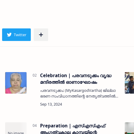
Celebration | പരവനടുക്കം വൃദ്ധ
മന്ദിരത്തിൽ ഓണാഘോഷം
പരവനടുക്കം: (MyKasargodVartha) ജില്ലാ
ഭരണ സംവിധാനത്തിന്റെ നേതൃത്വത്തിൽ
പരവനടുക്കം ഗവ.വൃദ്ധ മന്ദിരത്തിൽ
ഓണാഘോഷം നടന്നു. അന്തേവാസികൾക്ക്
ഓണക്കോടി വിതരണം ചെയ്തതോടൊപ്പം,
നാടൻ പാട്ട്, ക…
Preparation | എസ്എസ്എഫ്
അംഗത്വകാല കാമ്പയിന്റെ