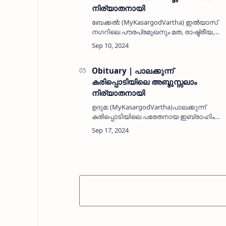
നിര്യാതനായി
ബേക്കൽ: (MyKasargodVartha) ഇൽയാസ്
നഗറിലെ പൗരപ്രമുഖനും മത, രാഷ്ട്രീയ,
സാമൂഹിക രംഗങ്ങളിൽ സജീവ
സാന്നിധ്യവുമായിരുന്ന ബി.കെ. അബ്ദുല്ല
ഹാജി (84) നിര്യാതനായി. ദീർഘകാലം
കുവൈത്തി…
Obituary | പാലക്കുന്ന്
കരിപ്പൊടിയിലെ അബ്ദുസ്സലാം
നിര്യാതനായി
ഉദുമ: (MyKasargodVartha)പാലക്കുന്ന്
കരിപ്പൊടിയിലെ പരേതനായ ഇബ്രാഹിം
ഹാജി - ആഇശ ദമ്പതികളുടെ മകൻ കെ ഐ
അബ്ദുസ്സലാം (45) നിര്യാതനായി. നേരത്തെ
ദുബൈയിൽ ജോലി ചെയ്തിരുന്നു. ഭാര്യ…