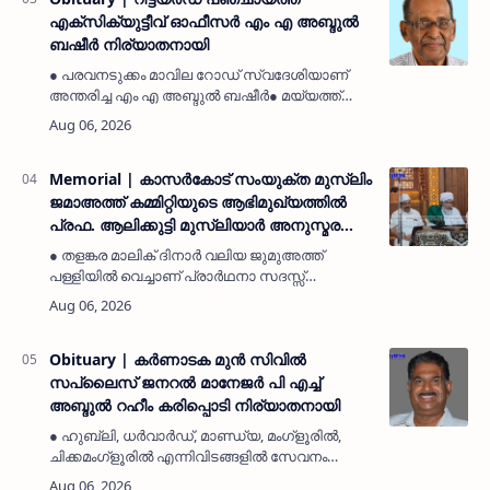
എക്സിക്യുട്ടീവ് ഓഫീസർ എം എ അബ്ദുൽ
ബഷീർ നിര്യാതനായി
● പരവനടുക്കം മാവില റോഡ് സ്വദേശിയാണ്
അന്തരിച്ച എം എ അബ്ദുൽ ബഷീർ● മയ്യത്ത്
ചെമ്മനാട് ജുമാ മസ്ജിദ് ഖബർസ്ഥാനിൽ
ഖബറടക്കി.പരവനടുക്കം: (MyKasargodVartha)
പരവനടുക്കം മാവില റോഡിലെ റിട്ടയർഡ്…
Memorial | കാസർകോട് സംയുക്ത മുസ്ലിം
ജമാഅത്ത് കമ്മിറ്റിയുടെ ആഭിമുഖ്യത്തിൽ
പ്രഫ. ആലിക്കുട്ടി മുസ്ലിയാർ അനുസ്മരണം
നടത്തി
● തളങ്കര മാലിക് ദിനാർ വലിയ ജുമുഅത്ത്
പള്ളിയിൽ വെച്ചാണ് പ്രാർഥനാ സദസ്സ്
ഒരുക്കിയത്● സമസ്ത ട്രഷറർ കൊയ്യോട് ഉമർ
മുസ്ലിയാർ പരിപാടിക്ക് നേതൃത്വം
നൽകികാസർകോട്: (MyKasargodVartha)
കാസർകോട…
Obituary | കർണാടക മുൻ സിവില്‍
സപ്ലൈസ് ജനറൽ മാനേജർ പി എച്ച്
അബ്ദുൽ റഹീം കരിപ്പൊടി നിര്യാതനായി
● ഹുബ്ലി, ധർവാർഡ്, മാണ്ഡ്യ, മംഗ്ളൂരിൽ,
ചിക്കമംഗ്ളൂരിൽ എന്നിവിടങ്ങളിൽ സേവനം
അനുഷ്ഠിച്ചിട്ടുണ്ട്● മയ്യത്ത് വെള്ളിയാഴ്ച