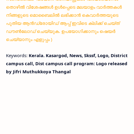
തൊഴിൽ വിശേഷങ്ങൾ ഉൾപ്പെടെ മലയാളം വാർത്തകൾ
നിങ്ങളുടെ മൊബൈലിൽ ലഭിക്കാൻ കെവാർത്തയുടെ
പുതിയ ആൻഡ്രോയിഡ് ആപ്പ് ഇവിടെ ക്ലിക്ക് ചെയ്ത്
ഡൗൺലോഡ് ചെയ്യുക. ഉപയോഗിക്കാനും ഷെയർ
ചെയ്യാനും എളുപ്പം )
Keywords:
Kerala. Kasargod, News, Skssf, Logo, District
campus call, Dist campus call program: Logo released
by Jifri Muthukkoya Thangal