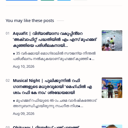
You may like these posts
Aquafit | വിദ്യാഭ്യാസ വകുപ്പിൻ്റെ
‘അക്വാഫിറ്റ്’ പദ്ധതിയിൽ എം എസ് മുഹമ്മദ്
കുഞ്ഞിയെ പരിശീലകനായി
നിയമിക്കണമെന്ന് മൊഗ്രാൽ ദേശീയവേദി
● 35 വർഷമായി മൊഗ്രാലിൽ സൗജന്യ നീന്തൽ
പരിശീലനം നൽകുകയാണ് മുഹമ്മദ് കുഞ്ഞി ●
വിദ്യാഭ്യാസ മന്ത്രി അഡ്വ. എൻ ശംസുദ്ദീന്
മൊഗ്രാൽ ദേശീയവേദി ഭാരവാഹികൾ നിവേദനം
നൽകികുമ്പള: (MyKasargodVartha)…
Musical Night | പുലിക്കുന്നിൽ റഫി
ഗാനങ്ങളുടെ മധുരവുമായി 'മെഹ്ഫിൽ എ
ശാം റഫി കേ നാം' ശ്രദ്ധേയമായി
● മുഹമ്മദ് റഫിയുടെ 46-ാം ചരമ വാർഷികത്തോട്
അനുബന്ധിച്ചായിരുന്നു സംഗീത നിശ●
ഔപചാരിക ഉദ്ഘാടനമോ സ്വാഗത ഭാഷണമോ
ഇല്ലാതെയാണ് പരിപാടി നടന്നത് കാസർകോട്:
(MyKasargodVartha) പുലിക്കുന്നിലെ മു…
Obituary | റിട്ടയർഡ് പഞ്ചായത്ത്