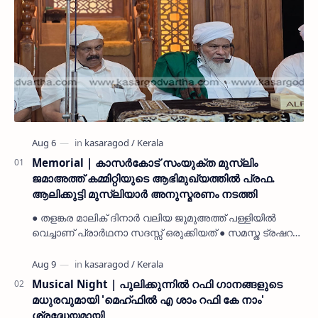
Memorial | കാസർകോട് സംയുക്ത മുസ്ലിം
ജമാഅത്ത് കമ്മിറ്റിയുടെ ആഭിമുഖ്യത്തിൽ പ്രഫ.
ആലിക്കുട്ടി മുസ്ലിയാർ അനുസ്മരണം നടത്തി
● തളങ്കര മാലിക് ദിനാർ വലിയ ജുമുഅത്ത് പള്ളിയിൽ
വെച്ചാണ് പ്രാർഥനാ സദസ്സ് ഒരുക്കിയത് ● സമസ്ത ട്രഷറർ
കൊയ്യോട് ഉമർ മുസ്ലിയാർ പരിപാടിക്ക് നേതൃത്വം
നൽകി കാസ…
Musical Night | പുലിക്കുന്നിൽ റഫി ഗാനങ്ങളുടെ
മധുരവുമായി 'മെഹ്ഫിൽ എ ശാം റഫി കേ നാം'
ശ്രദ്ധേയമായി