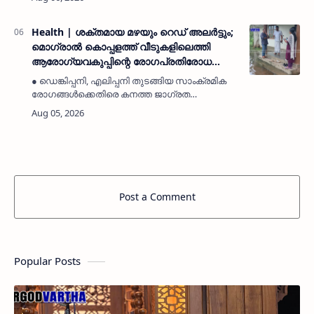
സുബ്ഹ് നമസ്കാരത്തിന് ശേഷം തായലങ്ങാടി
ഖിളർ ജുമാ മസ്ജിദ് ഖബർസ്ഥാന…
Health | ശക്തമായ മഴയും റെഡ് അലർട്ടും;
മൊഗ്രാൽ കൊപ്പളത്ത് വീടുകളിലെത്തി
ആരോഗ്യവകുപ്പിന്റെ രോഗപ്രതിരോധ
ബോധവത്കരണം
● ഡെങ്കിപ്പനി, എലിപ്പനി തുടങ്ങിയ സാംക്രമിക
രോഗങ്ങൾക്കെതിരെ കനത്ത ജാഗ്രത
പാലിക്കണം● പനി ബാധിച്ചാൽ സ്വയം ചികിത്സ
ഒഴിവാക്കി സർക്കാർ ആശുപത്രികളിൽ ചികിത്സ
തേടുകമൊഗ്രാൽ: (MyKasargodVarth…
Post a Comment
Popular Posts