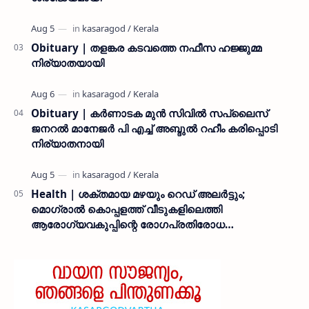
Obituary | തളങ്കര കടവത്തെ നഫീസ ഹജ്ജുമ്മ
നിര്യാതയായി
Obituary | കർണാടക മുൻ സിവില്‍ സപ്ലൈസ്
ജനറൽ മാനേജർ പി എച്ച് അബ്ദുൽ റഹീം കരിപ്പൊടി
നിര്യാതനായി
Health | ശക്തമായ മഴയും റെഡ് അലർട്ടും;
മൊഗ്രാൽ കൊപ്പളത്ത് വീടുകളിലെത്തി
ആരോഗ്യവകുപ്പിന്റെ രോഗപ്രതിരോധ
ബോധവത്കരണം