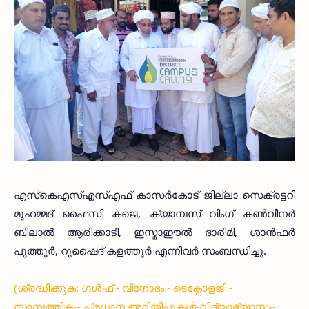
എസ്‌കെഎസ്എസ്എഫ് കാസര്‍കോട് ജില്ലാ സെക്രട്ടറി
മുഹമ്മദ് ഫൈസി കജെ, ക്യാമ്പസ് വിംഗ് കണ്‍വീനര്‍
ബിലാല്‍ ആരിക്കാടി, ഇസ്മാഈല്‍ ദാരിമി, ശാന്‍ഫര്‍
പുത്തൂര്‍, റുഷൈദ് കളത്തൂര്‍ എന്നിവര്‍ സംബന്ധിച്ചു.
(ശ്രദ്ധിക്കുക: ഗൾഫ് - വിനോദം - ടെക്നോളജി -
സാമ്പത്തികം- പ്രധാന അറിയിപ്പുകൾ-വിദ്യാഭ്യാസം-