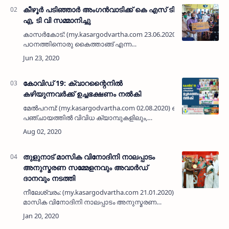
ശാക്തീകരണം പരിപാടിയു…
കീഴൂര്‍ പടിഞ്ഞാര്‍ അംഗന്‍വാടിക്ക് കെ എസ് ടി
എ, ടി വി സമ്മാനിച്ചു
കാസര്‍കോട്: (my.kasargodvartha.com 23.06.2020) ഓണ്‍ലൈന്‍
പഠനത്തിനൊരു കൈത്താങ്ങ് എന്ന
ലക്ഷ്യത്തോടെ കെ എസ് ടി എ ചന്ദ്രഗിരി
ബ്രാഞ്ച് കമ്മിറ്റി കീഴൂര്‍ അംഗന്‍വാടിയിലേക…
കോവിഡ് 19: ക്വാറന്റൈനിൽ
കഴിയുന്നവര്‍ക്ക് ഉച്ചഭക്ഷണം നല്‍കി
മേല്‍പറമ്പ്: (my.kasargodvartha.com 02.08.2020) ചെമ്മനാട്
പഞ്ചായത്തില്‍ വിവിധ ക്യാമ്പുകളിലും,
ആശുപത്രിയിലും കഴിയുന്ന കോവിഡ്
രോഗികള്‍ക്കും, ക്വാറന്റൈനിൽ…
തുളുനാട് മാസിക വിനോദിനി നാലപ്പാടം
അനുസ്മരണ സമ്മേളനവും അവാര്‍ഡ്
ദാനവും നടത്തി
നീലേശ്വരം: (my.kasargodvartha.com 21.01.2020) തുളുനാട്
മാസിക വിനോദിനി നാലപ്പാടം അനുസ്മരണ
സമ്മേളനവും അവാര്‍ഡ് ദാനവും നടത്തി. എം.
രാജഗോപാലന്‍ എംഎല്‍എ ഉദ്ഘാടനം