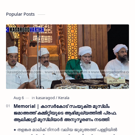
Popular Posts
Memorial | കാസർകോട് സംയുക്ത മുസ്ലിം
ജമാഅത്ത് കമ്മിറ്റിയുടെ ആഭിമുഖ്യത്തിൽ പ്രഫ.
ആലിക്കുട്ടി മുസ്ലിയാർ അനുസ്മരണം നടത്തി
● തളങ്കര മാലിക് ദിനാർ വലിയ ജുമുഅത്ത് പള്ളിയിൽ