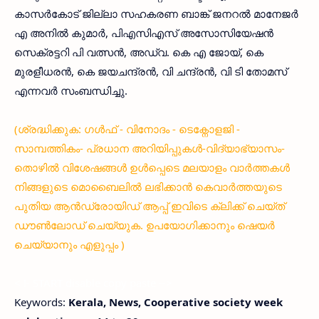
കാസര്‍കോട് ജില്ലാ സഹകരണ ബാങ്ക് ജനറല്‍ മാനേജര്‍
എ അനില്‍ കുമാര്‍, പിഎസിഎസ് അസോസിയേഷന്‍
സെക്രട്ടറി പി വത്സന്‍, അഡ്വ. കെ എ ജോയ്, കെ
മുരളീധരന്‍, കെ ജയചന്ദ്രന്‍, വി ചന്ദ്രന്‍, വി ടി തോമസ്
എന്നവര്‍ സംബന്ധിച്ചു.
(ശ്രദ്ധിക്കുക: ഗൾഫ് - വിനോദം - ടെക്നോളജി -
സാമ്പത്തികം- പ്രധാന അറിയിപ്പുകൾ-വിദ്യാഭ്യാസം-
തൊഴിൽ വിശേഷങ്ങൾ ഉൾപ്പെടെ മലയാളം വാർത്തകൾ
നിങ്ങളുടെ മൊബൈലിൽ ലഭിക്കാൻ കെവാർത്തയുടെ
പുതിയ ആൻഡ്രോയിഡ് ആപ്പ് ഇവിടെ ക്ലിക്ക് ചെയ്ത്
ഡൗൺലോഡ് ചെയ്യുക. ഉപയോഗിക്കാനും ഷെയർ
ചെയ്യാനും എളുപ്പം )
< !- START disable copy paste -->
Keywords:
Kerala, News, Cooperative society week