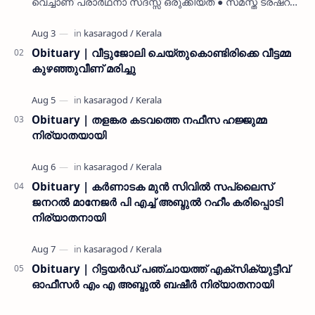
വെച്ചാണ് പ്രാർഥനാ സദസ്സ് ഒരുക്കിയത് ● സമസ്ത ട്രഷറർ
കൊയ്യോട് ഉമർ മുസ്ലിയാർ പരിപാടിക്ക് നേതൃത്വം
നൽകി കാസ…
Obituary | വീട്ടുജോലി ചെയ്തുകൊണ്ടിരിക്കെ വീട്ടമ്മ
കുഴഞ്ഞുവീണ് മരിച്ചു
Obituary | തളങ്കര കടവത്തെ നഫീസ ഹജ്ജുമ്മ
നിര്യാതയായി
Obituary | കർണാടക മുൻ സിവില്‍ സപ്ലൈസ്
ജനറൽ മാനേജർ പി എച്ച് അബ്ദുൽ റഹീം കരിപ്പൊടി
നിര്യാതനായി
Obituary | റിട്ടയർഡ് പഞ്ചായത്ത് എക്സിക്യുട്ടീവ്
ഓഫീസർ എം എ അബ്ദുൽ ബഷീർ നിര്യാതനായി