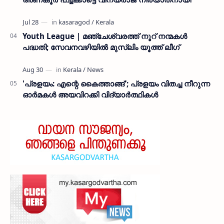
Youth League | മഞ്ചേശ്വരത്ത് നൂറ് നന്മകൾ
പദ്ധതി; സേവനവഴിയിൽ മുസ്ലിം യൂത്ത് ലീഗ്
'പ്രളയം: എന്റെ കൈത്താങ്ങ്'; പ്രളയം വിതച്ച നീറുന്ന
ഓര്‍മകള്‍ അയവിറക്കി വിദ്യാര്‍ത്ഥികള്‍