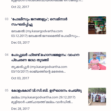
ഉള്‍പെടെയുള്ള ജീവനക്കാരെ നിയമിക്കണമെന്ന്
മുസ്ലിം ലീഗ് മുളിയാര്‍ പഞ്ചായത്ത് പ്രവര്‍ത്തക
സമി…
'പോലീസും ജനങ്ങളും'; സെമിനാര്‍
സംഘടിപ്പിച്ചു
ബേക്കല്‍: (my.kasargodvartha.com
03.12.2017) ബേക്കല്‍ ജനമൈത്രി പോലീസും
പൂച്ചക്കാട് റൗളത്തുല്‍ ഉലൂം മദ്രസ
കമ്മിറ്റിയുടേയും സംയുക്താഭിമുഖ്യത്തില്‍
പൂച്ചക്കാട്ട് 'പോലീസും ജ…
പോപ്പുലര്‍ ഫ്രണ്ട് മഹാസമ്മേളനം: വാഹന
പ്രചരണ ജാഥ തുടങ്ങി
തൃക്കരിപ്പൂര്‍: (my.kasargodvartha.com
03/10/2017) രാജ്യത്തിന്റെ മതേതര
സങ്കല്‍പങ്ങളെയും ജനാതിപത്യമൂല്യങ്ങളെയും
കശാപ്പ് ചെയ്യുന്ന ഫാസിസത്തെ തുറന്ന്
പറയുന്നവരേയും, എഴുതുന്നവരേയും ഇല…
കോളംകോട് വി.സി.ബി. ഉദ്ഘാടനം ചെയ്തു
മല്ലം: (my.kasargodvartha.com 29.12.2017)
മുളിയാര്‍ പഞ്ചായത്ത് മല്ലം വാര്‍ഡില്‍
കാസര്‍കോട് വികസന പദ്ധതിയില്‍ ഉള്‍പെടുത്തി