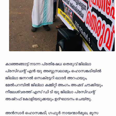
കാഞ്ഞങ്ങാട്ട് നടന്ന പ്രതിഷേധ തെരുവ് ജില്ലാ
പ്രസിഡന്റ് എന്‍ യു അബ്ദുസലാമും ഹൊസങ്കടിയില്‍
ജില്ലാ ജനറല്‍ സെക്രട്ടറി ഖാദര്‍ അറഫയും,
മേല്‍പറമ്പില്‍ ജില്ലാ കമ്മിറ്റി അംഗം അഹ്മദ് ചൗക്കിയും
നീലേശ്വരത്ത് എസ് ഡി ടി യു ജില്ലാ പ്രസിഡന്റ്
അഷ്‌റഫ് കോളിയടുക്കയും ഉദ്ഘാടനം ചെയ്തു.
അന്‍സാര്‍ ഹൊസങ്കടി, ഗഫൂര്‍ നായന്മാര്‍മൂല, മൂസ