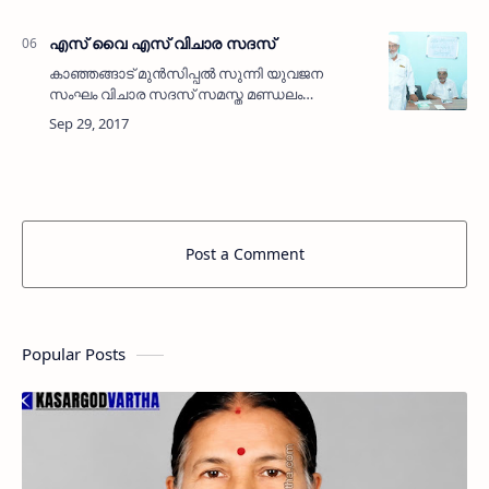
നിര്‍മ്മാണം പൂര്‍ത്തീകരിച്ച കോളംകോട്
വി.സി.ബി.യുടെ ഉദ്ഘാട…
എസ് വൈ എസ് വിചാര സദസ്
കാഞ്ഞങ്ങാട് മുന്‍സിപ്പല്‍ സുന്നി യുവജന
സംഘം വിചാര സദസ് സമസ്ത മണ്ഡലം
സെക്രട്ടറി എം മൊയ്തു മൗലവി ഉദ്ഘാടനം
ചെയ്യുന്നു. എസ് വൈ എസ് മുന്‍സിപ്പല്‍
പ്രസിഡന്റ് കെ ബി കുട്ടി ഹാജി സമീപം. …
Post a Comment
Popular Posts