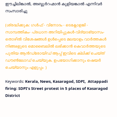
ഈച്ചിലിങ്കാല്‍, അബ്ദുര്‍റഹ്മാന്‍ കൂളിയങ്കാല്‍ എന്നിവര്‍
സംസാരിച്ചു
(ശ്രദ്ധിക്കുക: ഗൾഫ് - വിനോദം - ടെക്നോളജി -
സാമ്പത്തികം- പ്രധാന അറിയിപ്പുകൾ-വിദ്യാഭ്യാസം-
തൊഴിൽ വിശേഷങ്ങൾ ഉൾപ്പെടെ മലയാളം വാർത്തകൾ
നിങ്ങaളുടെ മൊബൈലിൽ ലഭിക്കാൻ കെവാർത്തയുടെ
പുതിയ ആൻഡ്രോയിഡ് ആപ്പ് ഇവിടെ ക്ലിക്ക് ചെയ്ത്
ഡൗൺലോഡ് ചെയ്യുക. ഉപയോഗിക്കാനും ഷെയർ
ചെയ്യാനും എളുപ്പം )
Keywords:
Kerala, News, Kasaragod, SDPI, Attappadi
firing: SDPI's Street protest in 5 places of Kasaragod
District