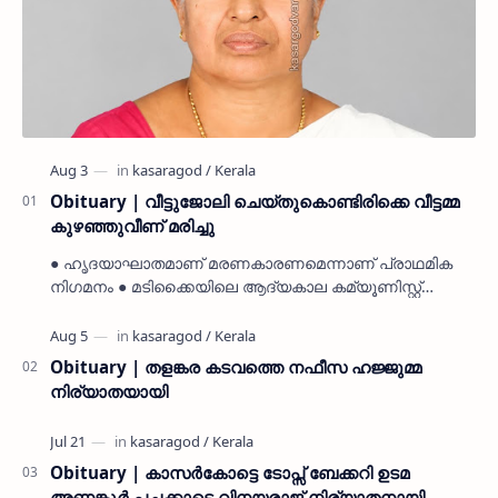
Obituary | വീട്ടുജോലി ചെയ്തുകൊണ്ടിരിക്കെ വീട്ടമ്മ
കുഴഞ്ഞുവീണ് മരിച്ചു
● ഹൃദയാഘാതമാണ് മരണകാരണമെന്നാണ് പ്രാഥമിക
നിഗമനം ● മടിക്കൈയിലെ ആദ്യകാല കമ്യൂണിസ്റ്റ്
പ്രവർത്തകരായ രാമൻ്റെയും ചിരുതേയിയുടെയും
മകളാണ് ● വിവരമറിഞ്ഞ് ജനപ്ര…
Obituary | തളങ്കര കടവത്തെ നഫീസ ഹജ്ജുമ്മ
നിര്യാതയായി
Obituary | കാസർകോട്ടെ ടോപ്സ് ബേക്കറി ഉടമ
അണങ്കൂർ പച്ചക്കാട്ടെ വിനയരാജ് നിര്യാതനായി