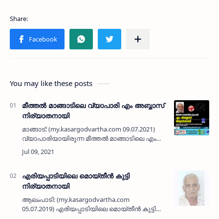
You may like these posts
മീത്തൽ മാങ്ങാടിലെ വ്യാപാരി എം അബ്ബാസ്
നിര്യാതനായി
മാങ്ങാട്: (my.kasargodvartha.com 09.07.2021)
വ്യാപാരിയായിരുന്ന മീത്തൽ മാങ്ങാടിലെ എം
അബ്ബാസ് (63) നിര്യാതനായി. കൂളിക്കുന്ന് ജുമാ
മസ്ജിദിന് സമീപത്ത് മുഹമ്മദിയ സ്റ്റോർ നടത്തി
വരികയായി…
എരിയപ്പാടിയിലെ മൊയ്തീന്‍ കുട്ടി
നിര്യാതനായി
ആലംപാടി: (my.kasargodvartha.com
05.07.2019) എരിയപ്പാടിയിലെ മൊയ്തീന്‍ കുട്ടി
(76) നിര്യാതനായി. ഭാര്യ: ജമീല. മക്കള്‍: സിദ്ദീഖ്