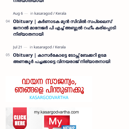
നിര്യാതയായി
Obituary | കർണാടക മുൻ സിവില്‍ സപ്ലൈസ്
ജനറൽ മാനേജർ പി എച്ച് അബ്ദുൽ റഹീം കരിപ്പൊടി
നിര്യാതനായി
Obituary | കാസർകോട്ടെ ടോപ്സ് ബേക്കറി ഉടമ
അണങ്കൂർ പച്ചക്കാട്ടെ വിനയരാജ് നിര്യാതനായി