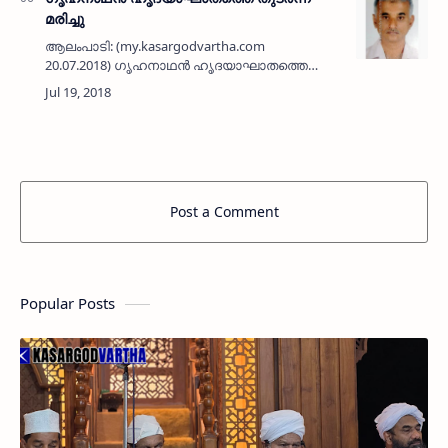
മരിച്ചു
ആലംപാടി: (my.kasargodvartha.com
20.07.2018) ഗൃഹനാഥന്‍ ഹൃദയാഘാതത്തെ
തുടര്‍ന്ന് മരിച്ചു. ആലംപാടിയിലെ ചെട്ടുംകുഴി
ഇബ്രാഹിം ഹാജി (57) ആണ് മരിച്ചത്. പുലര്‍ച്ച
ഒരു മണിയോടെ നെഞ…
Post a Comment
Popular Posts