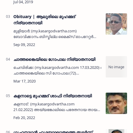
(ഗള്‍ഫ്), താഹിറ, സുബൈദ, ഫൗസിയ, നസീമ.
പരേതനായ…
Obituary | ആലൂരിലെ മുഹമ്മദ്
നിര്യാതനായി
മുളിയാര്‍: (my.kasargodvartha.com)
ബോവിക്കാനം ബിസ്മില്ല മൈക്‌സ് ഓപറേറ്റര്‍
ആലൂരിലെ മുഹമ്മദ് (55) നിര്യാതനായി.
പരേതരായ അബൂബകര്‍…
ചാത്തങ്കൈയിലെ ഗോപാല നിര്യാതനായി
ചെമ്പിരിക്ക: (my.kasargodvartha.com 17.03.2020) ചെമ്പിരിക്ക
ചാത്തങ്കൈയിലെ സി ഗോപാല (72)
നിര്യാതനായി. പരേതരായ രാമന്‍- മാണിക്യം
ദമ്പതികളുടെ മകനാണ്. ഭാര്യ: സൗദാമിനി.…
കളനാട്ടെ മുഹമ്മദ് ശാഫി നിര്യാതനായി
കളനാട്: (my.kasargodvartha.com
21.02.2022) അയ്യങ്കോലിലെ പരേതനായ തായൽ
മൊയ്തീൻ ഹാജി - നഫീസ ദമ്പതികളുടെ മകൻ
മുഹമ്മദ് ശാഫി (49) നിര്യാതനായി.
അസുഖത്തെ തുടർന്ന് ചികിത്സയിലായിര…
ഗൃഹനാഥന്‍ ഹൃദയാഘാതത്തെ തുടര്‍ന്ന്