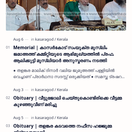
Memorial | കാസർകോട് സംയുക്ത മുസ്ലിം
ജമാഅത്ത് കമ്മിറ്റിയുടെ ആഭിമുഖ്യത്തിൽ പ്രഫ.
ആലിക്കുട്ടി മുസ്ലിയാർ അനുസ്മരണം നടത്തി
● തളങ്കര മാലിക് ദിനാർ വലിയ ജുമുഅത്ത് പള്ളിയിൽ
വെച്ചാണ് പ്രാർഥനാ സദസ്സ് ഒരുക്കിയത് ● സമസ്ത ട്രഷറർ
കൊയ്യോട് ഉമർ മുസ്ലിയാർ പരിപാടിക്ക് നേതൃത്വം
നൽകി കാസ…
Obituary | വീട്ടുജോലി ചെയ്തുകൊണ്ടിരിക്കെ വീട്ടമ്മ
കുഴഞ്ഞുവീണ് മരിച്ചു
Obituary | തളങ്കര കടവത്തെ നഫീസ ഹജ്ജുമ്മ