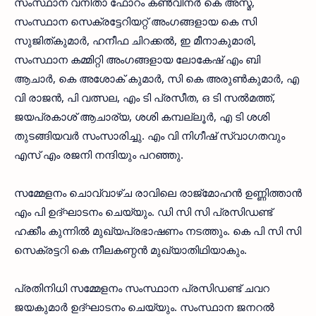
സംസ്ഥാന വനിതാ ഫോറം കണ്‍വീനര്‍ കെ അസ്മ,
സംസ്ഥാന സെക്രട്ടേറിയറ്റ് അംഗങ്ങളായ കെ സി
സുജിത്കുമാര്‍, ഹനീഫ ചിറക്കല്‍, ഇ മീനാകുമാരി,
സംസ്ഥാന കമ്മിറ്റി അംഗങ്ങളായ ലോകേഷ് എം ബി
ആചാര്‍, കെ അശോക് കുമാര്‍, സി കെ അരുണ്‍കുമാര്‍, എ
വി രാജന്‍, പി വത്സല, എം ടി പ്രസീത, ഒ ടി സല്‍മത്ത്,
ജയപ്രകാശ് ആചാര്യ, ശശി കമ്പല്ലൂര്‍, എ ടി ശശി
തുടങ്ങിയവര്‍ സംസാരിച്ചു. എം വി നിഗീഷ് സ്വാഗതവും
എസ് എം രജനി നന്ദിയും പറഞ്ഞു.
സമ്മേളനം ചൊവ്വാഴ്ച രാവിലെ രാജ്‌മോഹന്‍ ഉണ്ണിത്താന്‍
എം പി ഉദ്ഘാടനം ചെയ്യും. ഡി സി സി പ്രസിഡണ്ട്
ഹക്കീം കുന്നില്‍ മുഖ്യപ്രഭാഷണം നടത്തും. കെ പി സി സി
സെക്രട്ടറി കെ നീലകണ്ഠന്‍ മുഖ്യാതിഥിയാകും.
പ്രതിനിധി സമ്മേളനം സംസ്ഥാന പ്രസിഡണ്ട് ചവറ
ജയകുമാര്‍ ഉദ്ഘാടനം ചെയ്യും. സംസ്ഥാന ജനറല്‍