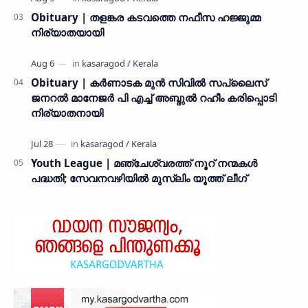
Obituary | തളങ്കര കടവത്തെ നഫീസ ഹജ്ജുമ്മ
നിര്യാതയായി
Obituary | കർണാടക മുൻ സിവില്‍ സപ്ലൈസ്
ജനറൽ മാനേജർ പി എച്ച് അബ്ദുൽ റഹീം കരിപ്പൊടി
നിര്യാതനായി
Youth League | മഞ്ചേശ്വരത്ത് നൂറ് നന്മകൾ
പദ്ധതി; സേവനവഴിയിൽ മുസ്ലിം യൂത്ത് ലീഗ്