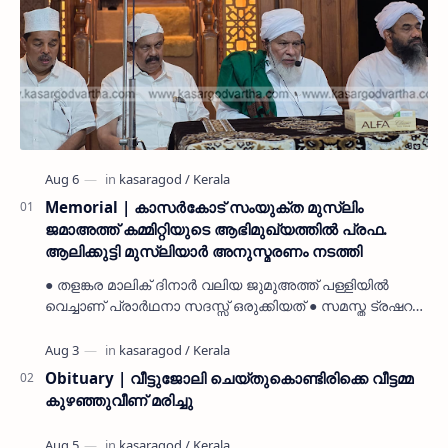
Memorial | കാസർകോട് സംയുക്ത മുസ്ലിം
ജമാഅത്ത് കമ്മിറ്റിയുടെ ആഭിമുഖ്യത്തിൽ പ്രഫ.
ആലിക്കുട്ടി മുസ്ലിയാർ അനുസ്മരണം നടത്തി
● തളങ്കര മാലിക് ദിനാർ വലിയ ജുമുഅത്ത് പള്ളിയിൽ
വെച്ചാണ് പ്രാർഥനാ സദസ്സ് ഒരുക്കിയത് ● സമസ്ത ട്രഷറർ
കൊയ്യോട് ഉമർ മുസ്ലിയാർ പരിപാടിക്ക് നേതൃത്വം
നൽകി കാസ…
Obituary | വീട്ടുജോലി ചെയ്തുകൊണ്ടിരിക്കെ വീട്ടമ്മ
കുഴഞ്ഞുവീണ് മരിച്ചു