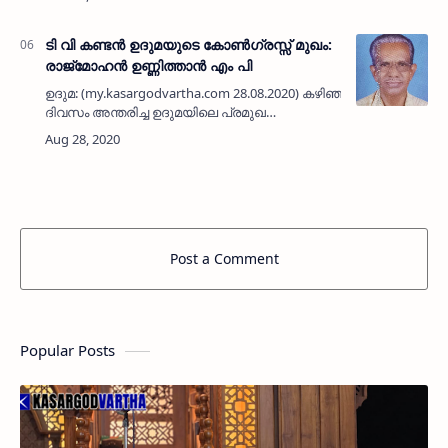
വാർഡ് തലങ്ങളിൽ വിവിധ പരിപാടികളോടെ
ആചരിച്ചു.സി എച് സിയിൽ രോഗികൾക്കും
ജീവന …
ടി വി കണ്ടൻ ഉദുമയുടെ കോൺഗ്രസ്സ് മുഖം:
രാജ്മോഹൻ ഉണ്ണിത്താൻ എം പി
ഉദുമ: (my.kasargodvartha.com 28.08.2020) കഴിഞ്ഞ
ദിവസം അന്തരിച്ച ഉദുമയിലെ പ്രമുഖ
കോൺഗ്രസ്സ് നേതാവ് ടി വി കണ്ടൻ്റെ
നിര്യണത്തിൽ ഉദുമ മണ്ഡലം കോൺഗ്രസ്സ്
കമ്മിറ്റിയുടെ നേത…
Post a Comment
Popular Posts