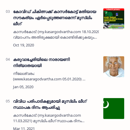
അറിയിച്ചു. മഞ്ചേശ്വരം വരെ സര്‍വ്വീസ്…
കോവിഡ് ചികിത്സക്ക് കാസർകോട്ട് മതിയായ
സൗകര്യം ഏര്‍പ്പെടുത്തണമെന്ന് മുസ്ലിം
ലീഗ്
കാസര്‍കോട്: (my.kasargodvartha.com 18.10.2020) കോവിഡ്
വ്യാപനം അതിരൂക്ഷമായി കൊണ്ടിരിക്കുകയും
മരണങ്ങള്‍ വര്‍ദ്ധിക്കുകയും ചെയ്യുന്ന
സാഹചര്യത്തില്‍ ജില്ലയില്‍ കോവിഡ് ചിക…
കരുവാച്ചേരിയിലെ നാരായണി
നിര്യാതയായി
നീലേശ്വരം:
(www.kasaragodvartha.com 05.01.2020)
കരുവാച്ചേരിയിലെ പരേതനായ കളത്തേര
ഒതേനന്റെ ഭാര്യ പാക്കന്‍ നാരായണി (100)
നിര്യാതയായി. മക്കള്‍: കെ.ലക്ഷ്മണന്‍ (റിട്ട…
വിവിധ പരിപാടികളുമായി മുസ്ലിം ലീഗ്
സ്ഥാപക ദിനം ആചരിച്ചു
കാസർകോട്: (my.kasargodvartha.com
11.03.2021) മുസ്ലിം ലീഗ് സ്ഥാപക ദിനം
നിയോജക മണ്ഡലം, പഞ്ചായത്ത്, മുനിസിപൽ,