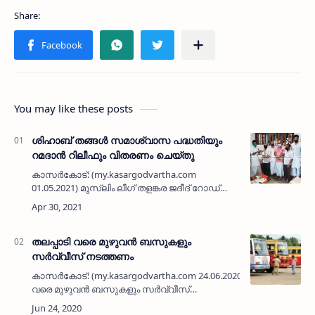
You may like these posts
ശിഹാബ് തങ്ങൾ സമാശ്വാസ പദ്ധതിയും
റമദാൻ റിലീഫും വിതരണം ചെയ്തു
കാസർകോട്: (my.kasargodvartha.com
01.05.2021) മുസ്ലിം ലീഗ് തളങ്കര ജദീദ് റോഡ്
വാർഡ് കമിറ്റിയുടെ ശിഹാബ് തങ്ങൾ
സമാശ്വാസ പദ്ധതിയും റമദാൻ റിലീഫും ജില്ലാ
ജനറൽ സെക്രടറി എ അബ്ദുർ റഹ്‌മാൻ വി…
തലപ്പാടി വരെ മുഴുവന്‍ ബസുകളും
സര്‍വ്വീസ് നടത്തണം
കാസര്‍കോട്: (my.kasargodvartha.com 24.06.2020) തലപ്പാടി
വരെ മുഴുവന്‍ ബസുകളും സര്‍വ്വീസ്
നടത്തണമെന്ന കോറോണ കോര്‍ കമ്മിറ്റി യോഗം