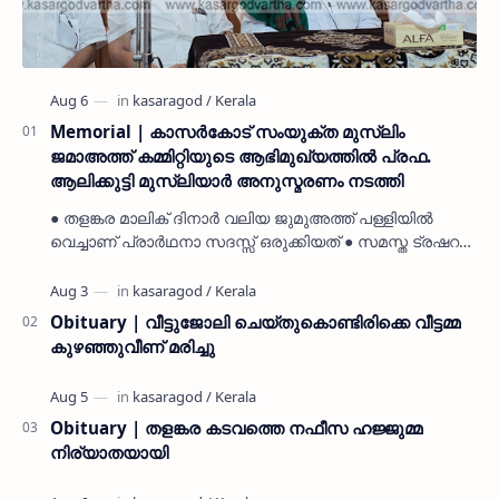
Memorial | കാസർകോട് സംയുക്ത മുസ്ലിം
ജമാഅത്ത് കമ്മിറ്റിയുടെ ആഭിമുഖ്യത്തിൽ പ്രഫ.
ആലിക്കുട്ടി മുസ്ലിയാർ അനുസ്മരണം നടത്തി
● തളങ്കര മാലിക് ദിനാർ വലിയ ജുമുഅത്ത് പള്ളിയിൽ
വെച്ചാണ് പ്രാർഥനാ സദസ്സ് ഒരുക്കിയത് ● സമസ്ത ട്രഷറർ
കൊയ്യോട് ഉമർ മുസ്ലിയാർ പരിപാടിക്ക് നേതൃത്വം
നൽകി കാസ…
Obituary | വീട്ടുജോലി ചെയ്തുകൊണ്ടിരിക്കെ വീട്ടമ്മ
കുഴഞ്ഞുവീണ് മരിച്ചു
Obituary | തളങ്കര കടവത്തെ നഫീസ ഹജ്ജുമ്മ
നിര്യാതയായി