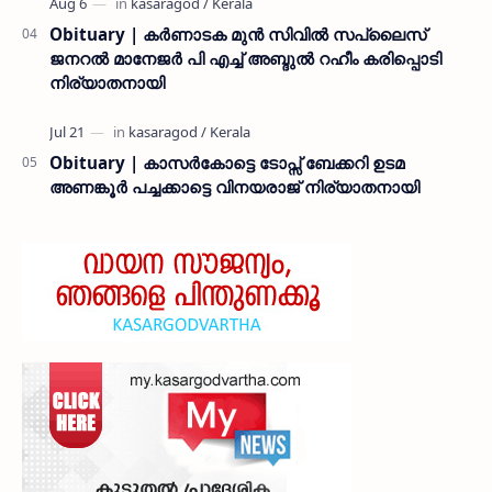
Obituary | കർണാടക മുൻ സിവില്‍ സപ്ലൈസ്
ജനറൽ മാനേജർ പി എച്ച് അബ്ദുൽ റഹീം കരിപ്പൊടി
നിര്യാതനായി
Obituary | കാസർകോട്ടെ ടോപ്സ് ബേക്കറി ഉടമ
അണങ്കൂർ പച്ചക്കാട്ടെ വിനയരാജ് നിര്യാതനായി