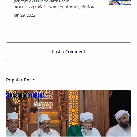
ഉദുമ:(my.kasargodvartha.com
30.01.2022) സിപിഎം നേതാവ് ബേവൂരിയിലെ കെ
അപ്പുക്കൻ (95) നിര്യാതനായി. ദീർഘകാലം
സിപിഎം ബേവൂരി ബ്രാഞ്ച്
സെക്രടറിയായിരുന്നു. നിലവിൽ ബ്രാഞ്ച്
കമിറ്റി അംഗ…
Post a Comment
Popular Posts