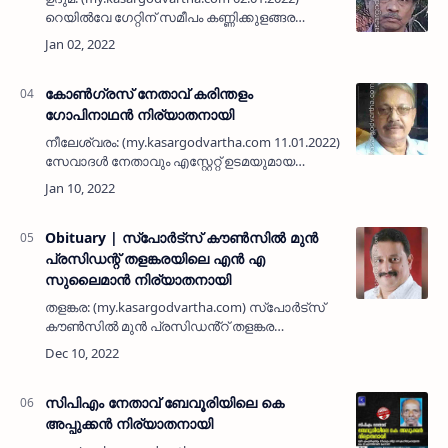
റെയിൽവേ ഗേറ്റിന് സമീപം കണ്ണിക്കുളങ്ങര
ഹൗസിലെ വി കെ അബ്ദുൽ അസീസ് (54)
നിര്യാതനായി. അബ്…
കോൺഗ്രസ് നേതാവ് കരിന്തളം
ഗോപിനാഥൻ നിര്യാതനായി
നീലേശ്വരം: (my.kasargodvartha.com 11.01.2022)
സേവാദൾ നേതാവും എസ്റ്റേറ്റ് ഉടമയുമായ
കരിന്തളം കുമ്പളപ്പള്ളിയിലെ ഗോപിനാഥൻ
(കരിമ്പിൽ, 68) നിര്യാതനായി. പ്രമുഖ
കോൺഗ്രസ് നേതാവും പ്ലാൻ്ററുമ…
Obituary | സ്‌പോര്‍ട്‌സ് കൗണ്‍സില്‍ മുന്‍
പ്രസിഡന്റ് തളങ്കരയിലെ എന്‍ എ
സുലൈമാന്‍ നിര്യാതനായി
തളങ്കര: (my.kasargodvartha.com) സ്പോർട്സ്
കൗൺസിൽ മുൻ പ്രസിഡൻ്റ് തളങ്കര
തെരുവത്ത് സെറാമിക്സ് റോഡിലെ എൻ എ
സുലൈമാൻ (63) നിര്യാതനായി. സാമൂഹ്യ,
സംസ്കാരിക, കായിക രംഗങ്ങളിൽ സജീവ സാന്…
സിപിഎം നേതാവ് ബേവൂരിയിലെ കെ
അപ്പുക്കൻ നിര്യാതനായി