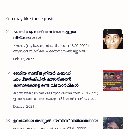
You may like these posts
ചൗക്കി ആസാദ് നഗറിലെ ആഇശ
നിര്യാതയായി
ചൗക്കി: (my.kasargodvartha.com 13.02.2022)
ആസാദ് നഗറിലെ പരേതനായ അബ്ദുല്ല
മാളിഗയുടെ ഭാര്യ ആഇശ (68) നിര്യാതയായി.
…
ദേശീയ സബ് ജൂനിയര്‍ കബഡി
ചാംപ്യൻഷിപിൽ മത്സരിക്കാൻ
കാസർകോട്ടെ രണ്ട് വിദ്യാർഥികൾ
കാസർകോട്: (my.kasargodvartha.com 25.12.221)
ഉത്തരാഖണ്ഡിൽ നടക്കുന്ന 31-ാമത് ദേശീയ സബ്
ജൂനിയര്‍ കബഡി ചാംപ്യൻഷിപിൽ മത്സരിക്കാൻ
കാസർകോട്ടെ രണ്ട് വിദ്യാർഥികൾ. യംഗ്
ബ്രദേഴ്സ് അരമങ്ങാനത്ത…
ഉദുമയിലെ അബ്ദുൽ അസീസ് നിര്യാതനായി
ഉദുമ: (my.kasargodvartha.com 02.01.2022)