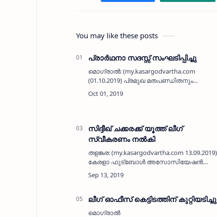
You may like these posts
പ്രാര്‍ഥനാ സദസ്സ് സംഘടിപ്പിച്ചു
മൊഗ്രാല്‍: (my.kasargodvartha.com
(01.10.2019) പ്രമുഖ മതപണ്ഡിതനും
ബദരിയാ നഗര്‍ ഇമാം ശാഫി ഇസ്‌ലാമിക്
അക്കാദമി സ്ഥാപകനുമായിരുന്ന എം എ
ഖാസിം മുസ്ലിയാരുടെ സ്മരണാര്‍ഥം
മൊഗ്രാല്‍ ഫ്രണ്ട…
സിദ്ദീഖ് ചക്കരക്ക് യൂത്ത് ലീഗ്
സ്വീകരണം നല്‍കി
തളങ്കര: (my.kasargodvartha.com 13.09.2019)
കേരളാ ഫുട്‌ബോള്‍ അസോസിയേഷന്‍
എക്‌സിക്യൂട്ടീവ് അംഗമായി
തെരഞ്ഞെടുക്കപ്പെട്ട തളങ്കര കണ്ടത്തില്‍
വാര്‍ഡ് മുസ്‌ലിലീഗ് ജനറല്‍ സെക്രട്ടറി
സിദ്ദ…
ലീഗ് ഓഫീസ് കെട്ടിടത്തിന് കുറ്റിയടിച്ചു
മൊഗ്രാല്‍