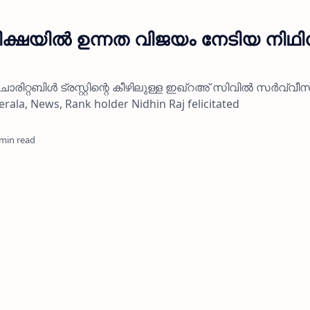
ീക്ഷയില്‍ ഉന്നത വിജയം നേടിയ നിഥിന
രിറ്റബിള്‍ ട്രസ്റ്റിന്റെ കീഴിലുള്ള ഇഖ്റഅ് സിവില്‍ സര്‍വ്വീസ
rala, News, Rank holder Nidhin Raj felicitated
 min read