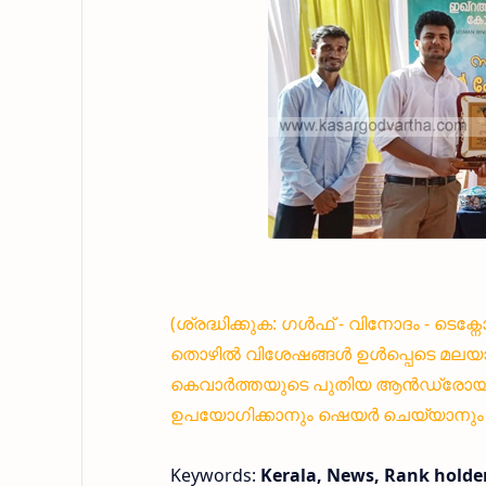
(ശ്രദ്ധിക്കുക: ഗൾഫ് - വിനോദം - ടെക
തൊഴിൽ വിശേഷങ്ങൾ ഉൾപ്പെടെ മലയാ
കെവാർത്തയുടെ പുതിയ ആൻഡ്രോയിഡ്
ഉപയോഗിക്കാനും ഷെയർ ചെയ്യാനും എ
Keywords:
Kerala, News, Rank holder 