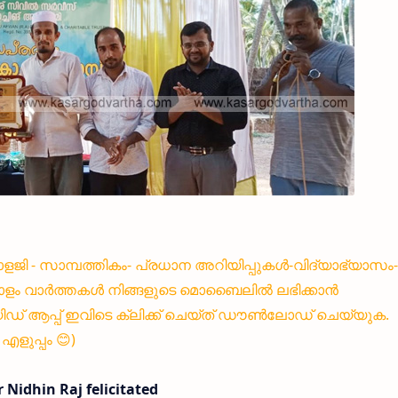
്നോളജി - സാമ്പത്തികം- പ്രധാന അറിയിപ്പുകൾ-വിദ്യാഭ്യാസം-
ളം വാർത്തകൾ നിങ്ങളുടെ മൊബൈലിൽ ലഭിക്കാൻ
 ആപ്പ് ഇവിടെ ക്ലിക്ക് ചെയ്ത് ഡൗൺലോഡ് ചെയ്യുക.
ളുപ്പം 😊)
Nidhin Raj felicitated