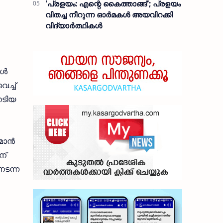
'പ്രളയം: എന്റെ കൈത്താങ്ങ്'; പ്രളയം
വിതച്ച നീറുന്ന ഓര്‍മകള്‍ അയവിറക്കി
വിദ്യാര്‍ത്ഥികള്‍
്‍
െച്ച്
നേടിയ
ാന്‍
ന്
നടന്ന