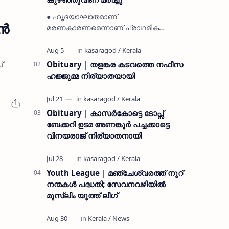
● ഹൃദയാഘാതമാണ്
്‍
മരണകാരണമെന്നാണ് പ്രാഥമിക
നിഗമനം ● മടിക്കൈയിലെ ആദ്യകാല
കമ്യൂണിസ്റ്റ് പ്രവർത്തകരായ
രാമൻ്റെയും ചിരുതേയിയുടെയും
്
Obituary | തളങ്കര കടവത്തെ നഫീസ
മകളാണ് ● വിവരമറിഞ്ഞ് ജനപ്ര…
ഹജ്ജുമ്മ നിര്യാതയായി
Obituary | കാസർകോട്ടെ ടോപ്സ്
ബേക്കറി ഉടമ അണങ്കൂർ പച്ചക്കാട്ടെ
വിനയരാജ് നിര്യാതനായി
Youth League | മഞ്ചേശ്വരത്ത് നൂറ്
നന്മകൾ പദ്ധതി; സേവനവഴിയിൽ
മുസ്ലിം യൂത്ത് ലീഗ്