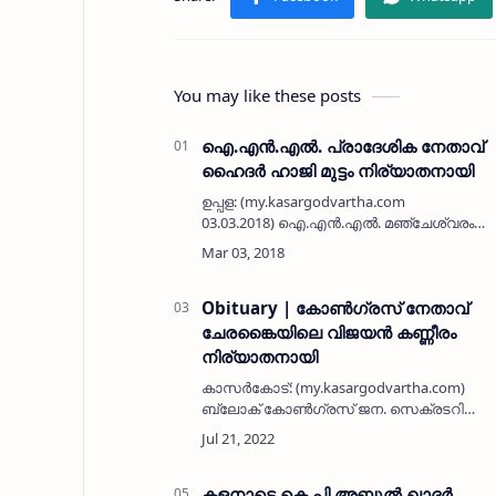
You may like these posts
ഐ.എന്‍.എല്‍. പ്രാദേശിക നേതാവ്
ഹൈദര്‍ ഹാജി മുട്ടം നിര്യാതനായി
ഉപ്പള: (my.kasargodvartha.com
03.03.2018) ഐ.എന്‍.എല്‍. മഞ്ചേശ്വരം
മണ്ഡലം ട്രഷറര്‍ ഹൈദര്‍ ഹാജി മുട്ടം (73)
നിര്യാതനായി. മാസങ്ങളായി
രോഗശയ്യയിലായിരുന്നു. രോഗം
മൂര്‍ഛിച്ചതി…
Obituary | കോണ്‍ഗ്രസ് നേതാവ്
ചേരങ്കൈയിലെ വിജയന്‍ കണ്ണീരം
നിര്യാതനായി
കാസര്‍കോട്: (my.kasargodvartha.com)
ബ്ലോക് കോണ്‍ഗ്രസ് ജന. സെക്രടറി
ചേരങ്കൈ ശാന്തിനഗര്‍ കണ്ണീരം നിവാസില്‍
വിജയന്‍ കണ്ണീരം (69) മംഗ്ളൂറിലെ
ആശുപത്രിയില്‍ നിര്യാതനായി. &nb…
കളനാട്ടെ കെ പി അബ്ദുല്‍ ഖാദര്‍