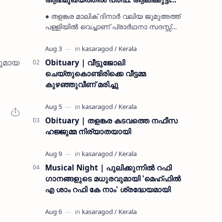
മുസ്ലിയാർ അനുസ്മരണം നടത്തി
● തളങ്കര മാലിക് ദിനാർ വലിയ ജുമുഅത്ത്
പള്ളിയിൽ വെച്ചാണ് പ്രാർഥനാ സദസ്സ്
ഒരുക്കിയത് ● സമസ്ത ട്രഷറർ കൊയ്യോട്
ഉമർ മുസ്ലിയാർ പരിപാടിക്ക് നേതൃത്വം
നൽകി കാസ…
യുമായ
Obituary | വീട്ടുജോലി
ചെയ്തുകൊണ്ടിരിക്കെ വീട്ടമ്മ
കുഴഞ്ഞുവീണ് മരിച്ചു
Obituary | തളങ്കര കടവത്തെ നഫീസ
ഹജ്ജുമ്മ നിര്യാതയായി
Musical Night | പുലിക്കുന്നിൽ റഫി
ഗാനങ്ങളുടെ മധുരവുമായി 'മെഹ്ഫിൽ
എ ശാം റഫി കേ നാം' ശ്രദ്ധേയമായി