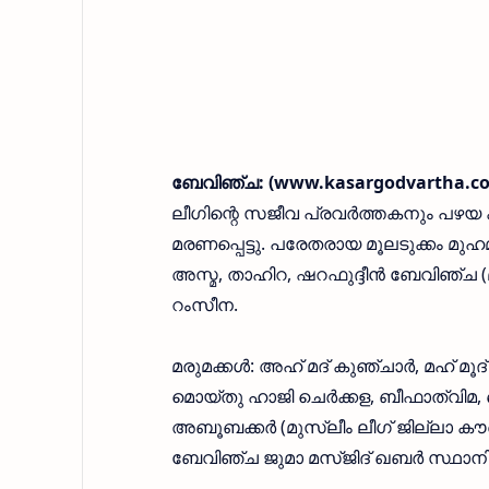
ബേവിഞ്ച: (www.kasargodvartha.com
ലീഗിന്റെ സജീവ പ്രവര്‍ത്തകനും പഴയ 
മരണപ്പെട്ടു. പരേതരായ മൂലടുക്കം മുഹ
അസ്മ, താഹിറ, ഷറഫുദ്ദീന്‍ ബേവിഞ്ച 
റംസീന.
മരുമക്കള്‍: അഹ് മദ് കുഞ്ചാര്‍, മഹ് മൂ
മൊയ്തു ഹാജി ചെര്‍ക്കള, ബീഫാത്വിമ, ഖദ
അബൂബക്കര്‍ (മുസ്ലീം ലീഗ് ജില്ലാ ക
ബേവിഞ്ച ജുമാ മസ്ജിദ് ഖബര്‍ സ്ഥാനില്