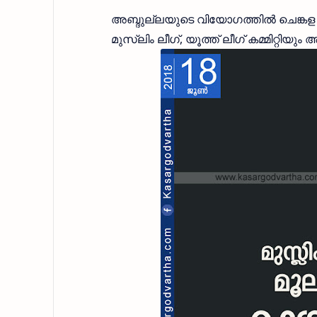
അബ്ദുല്ലയുടെ വിയോഗത്തില്‍ ചെങ്കള പ
മുസ്ലിം ലീഗ്, യൂത്ത് ലീഗ് കമ്മിറ്റിയു