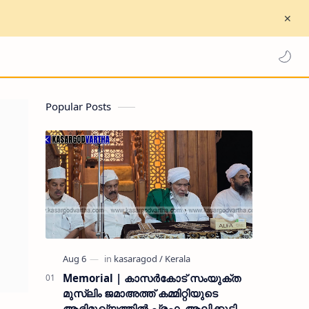
Popular Posts
Memorial | കാസർകോട് സംയുക്ത
മുസ്ലിം ജമാഅത്ത് കമ്മിറ്റിയുടെ
ആഭിമുഖ്യത്തിൽ പ്രഫ. ആലിക്കുട്ടി