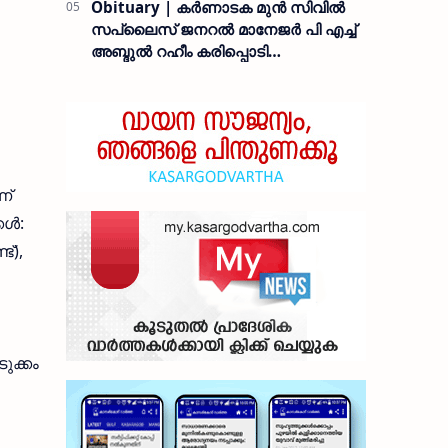
Obituary | കർണാടക മുൻ സിവില്‍
സപ്ലൈസ് ജനറൽ മാനേജർ പി എച്ച്
അബ്ദുൽ റഹീം കരിപ്പൊടി
നിര്യാതനായി
ണ്
്‍:
്),
ുക്കം