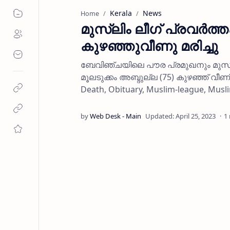
Kerala
News
Home
മുസ്ലിം ലീഗ് പ്രവര്‍ത്
കുഴഞ്ഞുവീണു മരിച്ചു
ബേവിഞ്ചയിലെ പൗര പ്രമുഖനും മുസ്ല
മൂലടുക്കം അബ്ദുല്ല (75) കുഴഞ്ഞ് വീണ്
Death, Obituary, Muslim-league, Mus
1