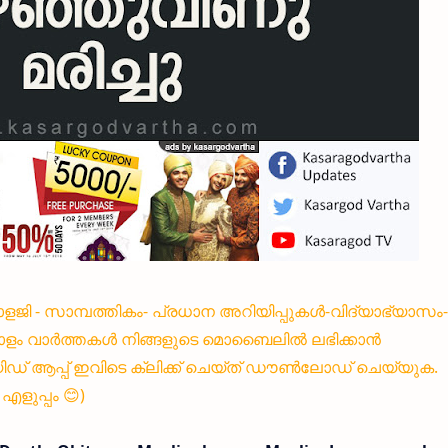
്നോളജി - സാമ്പത്തികം- പ്രധാന അറിയിപ്പുകൾ-വിദ്യാഭ്യാസം-
ളം വാർത്തകൾ നിങ്ങളുടെ മൊബൈലിൽ ലഭിക്കാൻ
 ആപ്പ് ഇവിടെ ക്ലിക്ക് ചെയ്ത് ഡൗൺലോഡ് ചെയ്യുക.
ളുപ്പം 😊)