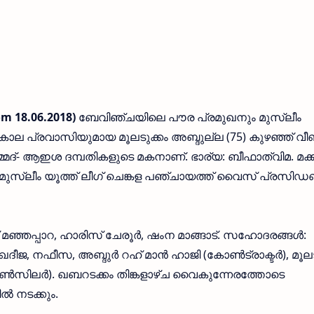
 18.06.2018)
ബേവിഞ്ചയിലെ പൗര പ്രമുഖനും മുസ്ലീം
കാല പ്രവാസിയുമായ മൂലടുക്കം അബ്ദുല്ല (75) കുഴഞ്ഞ് വീ
മ്മദ്- ആഇശ ദമ്പതികളുടെ മകനാണ്. ഭാര്യ: ബീഫാത്വിമ. മക്കള
(മുസ്ലീം യൂത്ത് ലീഗ് ചെങ്കള പഞ്ചായത്ത് വൈസ് പ്രസിഡണ്ട
ദ് മഞ്ഞപ്പാറ, ഹാരിസ് ചേരൂര്‍, ഷംന മാങ്ങാട്. സഹോദരങ്ങള്‍:
ീജ, നഫീസ, അബ്ദുര്‍ റഹ് മാന്‍ ഹാജി (കോണ്‍ട്രാക്ടര്‍), മൂലട
ൗണ്‍സിലര്‍). ഖബറടക്കം തിങ്കളാഴ്ച വൈകുന്നേരത്തോടെ
‍ നടക്കും.