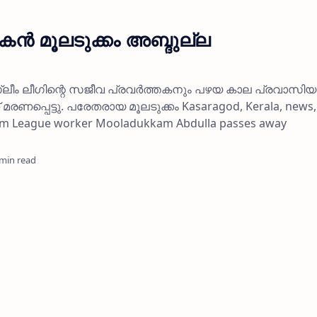
തകന്‍ മൂലടുക്കം അബ്ദുല്ല
ീം ലീഗിന്റെ സജീവ പ്രവര്‍ത്തകനും പഴയ കാല പ്രവാസി
 മരണപ്പെട്ടു. പരേതരായ മൂലടുക്കം Kasaragod, Kerala, news,
lim League worker Mooladukkam Abdulla passes away
 min read