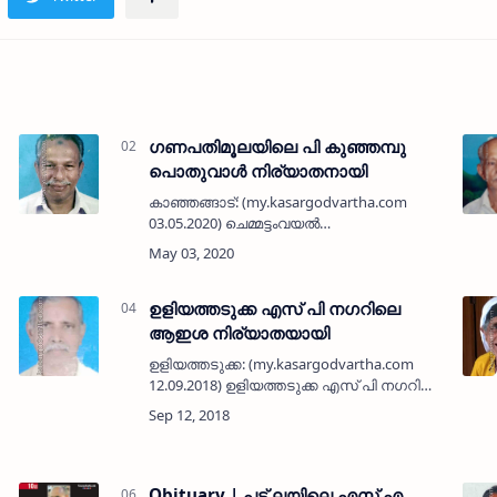
ഗണപതിമൂലയിലെ പി കുഞ്ഞമ്പു
പൊതുവാള്‍ നിര്യാതനായി
കാഞ്ഞങ്ങാട്: (my.kasargodvartha.com
03.05.2020) ചെമ്മട്ടംവയല്‍
ഗണപതിമൂലയിലെ പി കുഞ്ഞമ്പു
പൊതുവാള്‍ (78) നിര്യാതനായി. ഭാര്യ:
പാലക്കീല്‍ കാര്‍ത്യായനി. മക്കള്‍: പി
അശോകന്‍ (അധ്യാപക…
ഉളിയത്തടുക്ക എസ് പി നഗറിലെ
ആഇശ നിര്യാതയായി
ഉളിയത്തടുക്ക: (my.kasargodvartha.com
12.09.2018) ഉളിയത്തടുക്ക എസ് പി നഗറിലെ
ഇബ്രാഹിമിന്റെ ഭാര്യ ആഇശ (73)
നിര്യാതയായി. മക്കള്‍: സുഹറ, സക്കീന,
പരേതനായ സിറാജുദ്ദീന്‍. മരുമക…
Obituary | പട് ലയിലെ എസ് എ