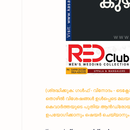
(ശ്രദ്ധിക്കുക: ഗൾഫ് - വിനോദം - ടെക
തൊഴിൽ വിശേഷങ്ങൾ ഉൾപ്പെടെ മലയാ
കെവാർത്തയുടെ പുതിയ ആൻഡ്രോയിഡ്
ഉപയോഗിക്കാനും ഷെയർ ചെയ്യാനും എ