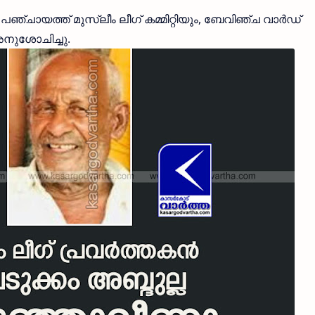
ഞ്ചായത്ത് മുസ്ലീം ലീഗ് കമ്മിറ്റിയും, ബേവിഞ്ച വാര്‍ഡ്
ം അനുശോചിച്ചു.