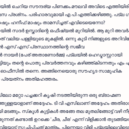
ുറിയില്‍ ചെറിയ സൗന്ദര്യ പിണക്കം.മൗലവി അവിടെ എത്തിയിരിക
 പ്രശ്‌നം. പരിഹാരവുമായി എ പി എത്തിക്കഴിഞ്ഞു. പട്‌ല 
മാഷും ഹനീഫ് മാഷും താമസിച്ചത് എവിടെയെന്നോ?
്‍ സദര്‍ ഉസ്താദിന്റെ ഒഫീഷ്യല്‍ മുറിയില്‍. ആ മുറി അവര്‍ക്
ത് വലിയ പള്ളിയുടെ മുകളില്‍. ഒന്നു കൂടി നിങ്ങളുടെ അറിവിലേ
ന്‍ എസ് എസ് പ്രസ്ഥാനത്തിന്റെ സജീവ
 നായര്‍ (പേര് അതാണോര്‍മ്മ) പട്‌ലയില്‍ ഹെഡ്മാസ്റ്ററായി
ടിയും തന്റെ പൊതു പ്രവര്‍ത്തനവും കഴിഞ്ഞ്കിടന്നതും എം എച
റെ ഓഫീസില്‍ തന്നെ. അങ്ങിനെയൊരു സൗഹൃദ സാമുഹിക
ത പ്രയത്‌നം അതിമഹത്തരം.
ിലോ മറ്റോ പച്ചക്കറി കൃഷി നടത്തിയിരുന്ന ഒരു ബ്രാഹ്മണ
 പുറത്തുള്ളയാളാണ് അദ്ദേഹം. ടി വി എസിലാണ് അദ്ദേഹം അതിര
ായി മടങ്ങും. സ്‌കൂള്‍ കുട്ടികള്‍ അങ്ങേ തല മുതലിങ്ങോട്ട് വഴി ന
ുന്നത് കണ്ടാല്‍ ഉറക്കെ 'ചീര, ചീര' എന്ന് വിളിക്കാന്‍ തുടങ്ങിയ
ട് സൂചിപ്പിച്ചത് മാത്രം. പിന്നെയാ വിളി പട്‌ലയിലെവിടെ