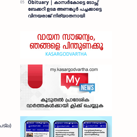
Obituary | കാസർകോട്ടെ ടോപ്സ്
ബേക്കറി ഉടമ അണങ്കൂർ പച്ചക്കാട്ടെ
വിനയരാജ് നിര്യാതനായി
ട്‌ല)