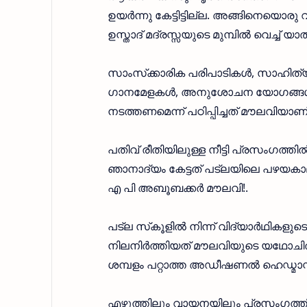
ഉയര്‍ന്നു കേട്ടിട്ടില്ല. അങ്ങിനെയൊര
ഉസ്താദ് മദ്രസ്സയുടെ മുമ്പില്‍ വെച്ച് യാത
സാംസ്‌ക്കാരിക പരിപാടികള്‍, സാഹിത്
ഗാനമേളകള്‍, അനുശോചന യോഗങ്ങള്‍, 
നടത്തണമെന്ന് പഠിപ്പിച്ചത് മൗലവിയാണ്
പതിവ് രീതിയിലുള്ള നീട്ടി പ്രസംഗത്ത
ഞാനാദ്യം കേട്ടത് പട്‌ലയിലെ പഴയകാല 
എ പി അബൂബക്കര്‍ മൗലവി!.
പട്‌ല സ്‌കൂളില്‍ നിന്ന് വിദ്യാര്‍ഥി
നിലനിര്‍ത്തിയത് മൗലവിയുടെ യഥോചിതമ
ശമ്പളം പറ്റാത്ത അഡീഷണല്‍ ഹെഡ്മാസ്റ
എഴുത്തിലും വായനയിലും പ്രസംഗത്ത