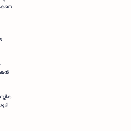
‍ഷകനെ
െ
ര
കന്‍
സ്തിക
കൂടി