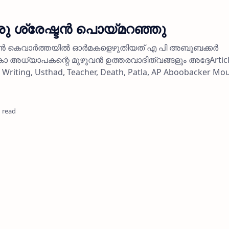
ു ശ്രേഷ്ടന്‍ പൊയ്മറഞ്ഞു
‍ കെവാര്‍ത്തയില്‍ ഓര്‍മകളെഴുതിയത് എ പി അബൂബക്കര്‍
കാ അധ്യാപകന്റെ മുഴുവന്‍ ഉത്തരവാദിത്വങ്ങളും അദ്ദേArticl
Writing, Usthad, Teacher, Death, Patla, AP Aboobacker Mou
 read