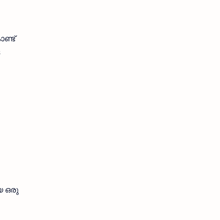
ണ്ട്
യ ഒരു