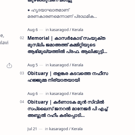
● ഹൃദയാഘാതമാണ്
മരണകാരണമെന്നാണ് പ്രാഥമിക
നിഗമനം ● മടിക്കൈയിലെ ആദ്യകാല
കമ്യൂണിസ്റ്റ് പ്രവർത്തകരായ
e,
രാമൻ്റെയും ചിരുതേയിയുടെയും
Memorial | കാസർകോട് സംയുക്ത
മകളാണ് ● വിവരമറിഞ്ഞ് ജനപ്ര…
lavi
മുസ്ലിം ജമാഅത്ത് കമ്മിറ്റിയുടെ
ആഭിമുഖ്യത്തിൽ പ്രഫ. ആലിക്കുട്ടി
മുസ്ലിയാർ അനുസ്മരണം നടത്തി
Obituary | തളങ്കര കടവത്തെ നഫീസ
ഹജ്ജുമ്മ നിര്യാതയായി
Obituary | കർണാടക മുൻ സിവില്‍
സപ്ലൈസ് ജനറൽ മാനേജർ പി എച്ച്
അബ്ദുൽ റഹീം കരിപ്പൊടി
നിര്യാതനായി