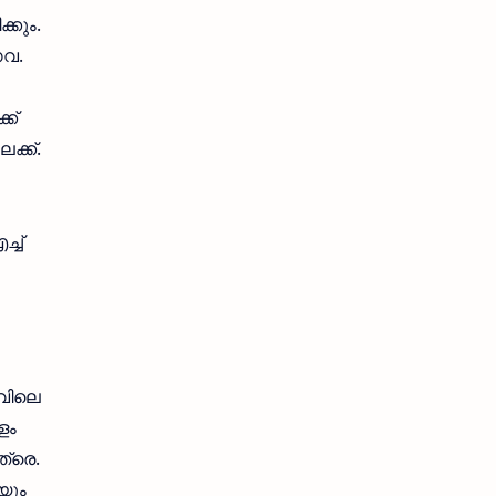
്കും.
ഗവ.
ക്
ക്ക്.
്ച്
ാവിലെ
ീളം
ത്രെ.
യും