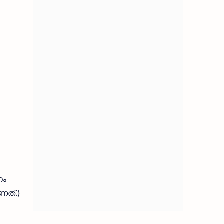
നം
ണത്.)