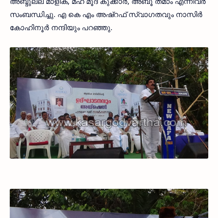
അബ്ദുല്ല മാളിക, മഹ് മൂദ് കുക്കാര്‍, അബൂ തമാം എന്നിവര്‍
സംബന്ധിച്ചു. എ കെ എം അഷ്റഫ് സ്വാഗതവും നാസിര്‍
കോഹിനൂര്‍ നന്ദിയും പറഞ്ഞു.