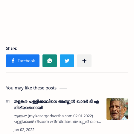
You may like these posts
തളങ്കര പള്ളിക്കാലിലെ അബ്ദുൽ ഖാദർ ടി എ
നിര്യാതനായി
തളങ്കര: (my.kasargodvartha.com 02.01.2022)
പള്ളിക്കാൽ റിഹാന മൻസിലിലെ അബ്ദുൽ ഖാദർ
ടി എ (66) നിര്യാതനായി. &nbs…