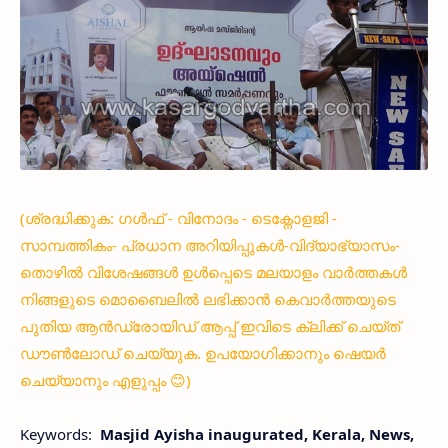
(ശ്രദ്ധിക്കുക: ഗൾഫ് - വിനോദം - ടെക്നോളജി -
സാമ്പത്തികം- പ്രധാന അറിയിപ്പുകൾ-വിദ്യാഭ്യാസം-
തൊഴിൽ വിശേഷങ്ങൾ ഉൾപ്പെടെ മലയാളം വാർത്തകൾ
നിങ്ങളുടെ മൊബൈലിൽ ലഭിക്കാൻ കെവാർത്തയുടെ
പുതിയ ആൻഡ്രോയിഡ് ആപ്പ് ഇവിടെ ക്ലിക്ക് ചെയ്ത്
ഡൗൺലോഡ് ചെയ്യുക. ഉപയോഗിക്കാനും ഷെയർ
ചെയ്യാനും എളുപ്പം 😊)
Keywords:
Masjid Ayisha inaugurated,
Kerala, News,