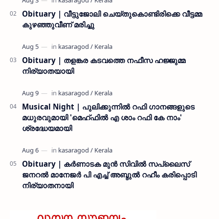
Obituary | വീട്ടുജോലി ചെയ്തുകൊണ്ടിരിക്കെ വീട്ടമ്മ
കുഴഞ്ഞുവീണ് മരിച്ചു
Obituary | തളങ്കര കടവത്തെ നഫീസ ഹജ്ജുമ്മ
നിര്യാതയായി
Musical Night | പുലിക്കുന്നിൽ റഫി ഗാനങ്ങളുടെ
മധുരവുമായി 'മെഹ്ഫിൽ എ ശാം റഫി കേ നാം'
ശ്രദ്ധേയമായി
Obituary | കർണാടക മുൻ സിവില്‍ സപ്ലൈസ്
ജനറൽ മാനേജർ പി എച്ച് അബ്ദുൽ റഹീം കരിപ്പൊടി
നിര്യാതനായി