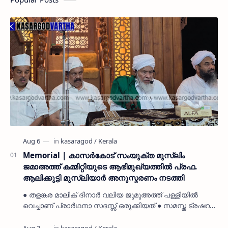
Memorial | കാസർകോട് സംയുക്ത മുസ്ലിം
ജമാഅത്ത് കമ്മിറ്റിയുടെ ആഭിമുഖ്യത്തിൽ പ്രഫ.
ആലിക്കുട്ടി മുസ്ലിയാർ അനുസ്മരണം നടത്തി
● തളങ്കര മാലിക് ദിനാർ വലിയ ജുമുഅത്ത് പള്ളിയിൽ
വെച്ചാണ് പ്രാർഥനാ സദസ്സ് ഒരുക്കിയത് ● സമസ്ത ട്രഷറർ
കൊയ്യോട് ഉമർ മുസ്ലിയാർ പരിപാടിക്ക് നേതൃത്വം
നൽകി കാസ…