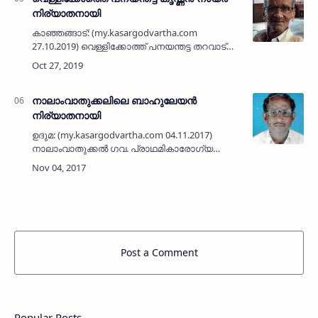
നിര്യാതനായി
കാഞ്ഞങ്ങാട്: (my.kasargodvartha.com
27.10.2019) വെള്ളിക്കോത്ത് പനയന്തട്ട തറവാട്
കാരണവര്‍ വലിയവീട്ടിലെ പനയന്തട്ട കൃഷ്ണന്‍
നായര്‍ (94) നിര്യാതനായി. ഭാര്യ: പരേതയായ
പുറവങ്കര ചന്ദ്രവതി…
നാലാംവാതുക്കലിലെ ബാഹുലേയന്‍
നിര്യാതനായി
ഉദുമ: (my.kasargodvartha.com 04.11.2017)
നാലാംവാതുക്കല്‍ ഗവ. പ്രാഥമികാരോഗ്യ
കേന്ദ്രത്തിന് സമീപത്തെ റിട്ട. പി ഡബ്ല്യു ഡി
വകുപ്പ് ജീവനക്കാരന്‍ പി ബാഹുലേയന്‍ (69)
നിര്യാതനായി. ഭാര്യ:…
Post a Comment
Popular Posts