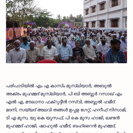
പരിപാടിയില്‍ എം എ കാസിം മുസ്ലിയാര്‍, അബുല്‍
അക്രം മുഹമ്മദ് മുസ്ലിയാര്‍, പി ബി അബ്ദുര്‍ റസാഖ് എം
എല്‍ എ, മൗലാനാ ഫക്റുദ്ദീന്‍ റസ്വി, അബ്ദുല്‍ ഹമീദ്
മദനി, സയ്യദ് അലവി തങ്ങള്‍ ഉപ്പള ഗേറ്റ്, ഹനീഫ് നിസാമി,
ടി എ മൂസ, യു കെ യൂസഫ്, പി കെ മൂസ ഹാജി, ലണ്ടന്‍
മുഹമ്മദ് ഹാജി, ഷാഹുല്‍ ഹമീദ്, ബഹ്റൈന്‍ മുഹമ്മദ്,