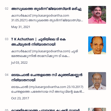
അസുഖത്തെ തുടർന്ന് ജ്യോത്സ്യന്‍ മരിച്ചു
കാസർകോട്: (my.kasargodvartha.com
31.05.2021) അസുഖത്തെ തുടർന്ന് ജ്യോത്സ്യന്‍
മരിച്ചു. കൊളത്തൂർ വരിക്കുളം ജ്യോതിർഭവനിലെ
പ്രദീപൻ (45) ആണ് മരിച്ചത്. ഞായറാഴ്ച
രാത്രിയോടെ കാസർകോട്…
T K Achuthan | ചൂരിയിലെ ടി കെ
അച്യുതന്‍ നിര്യാതനായി
കാസര്‍കോട്: (my.kasargodvartha.com) ചൂരി
മേത്തലക്കുന്നില്‍ താമസിക്കുന്ന ടി കെ
അച്യുതന്‍ (80) നിര്യാതനായി. റിട. ട്രഷറി
ഉദ്യോഗസ്ഥനാണ്. തളങ്കര പുലിക്കുന്ന് ഭഗവതി
സേവാ സംഘം മുന്‍ ജനറല…
ഒടയംചാല്‍ ചെന്തളത്തെ സി കുഞ്ഞിക്കണ്ണന്‍
നിര്യാതനായി
ഒടയംചാല്‍: (my.kasargodvartha.com 23.10.2017)
ചെന്തളത്തെ പരേതനായ സി അമ്പുവിന്റെ മകന്‍
സി കുഞ്ഞിക്കണ്ണന്‍ (65) നിര്യാതനായി. ഭാര്യ:
ദാക്ഷായണി. മക്കള്‍: അനിത, വിനിത. മരുമക്കള്‍:
ശശി…
വെള്ളിക്കോത്തെ പനയന്തട്ട കൃഷ്ണന്‍ നായര്‍