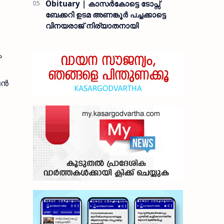
Obituary | കാസർകോട്ടെ ടോപ്സ്
ബേക്കറി ഉടമ അണങ്കൂർ പച്ചക്കാട്ടെ
വിനയരാജ് നിര്യാതനായി
ം
ന്‍