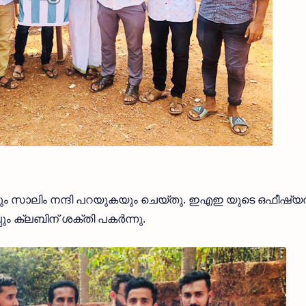
യും സാലിം നന്ദി പറയുകയും ചെയ്തു. ഇഎഇ യുടെ ഒഫീഷ്യല
ും ക്ലബിന് ശക്തി പകര്‍ന്നു.