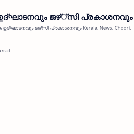
െ ഉദ്ഘാടനവും ജഴ്്സി പ്രകാശനവും
ക ഉദ്ഘാടനവും ജഴ്‌സി പ്രകാശനവും Kerala, News, Choori,
n read