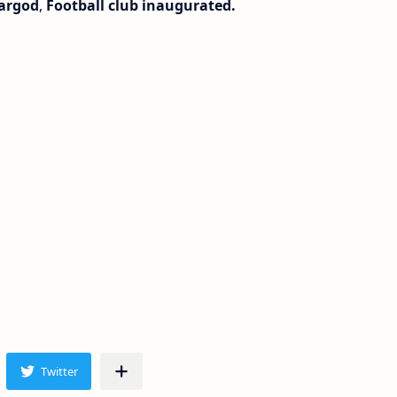
sargod
,
Football club inaugurated.