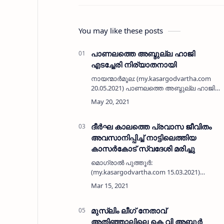
You may like these posts
പാണലത്തെ അബ്ദുല്ല ഹാജി
എടച്ചേരി നിര്യാതനായി
നായന്മാർമൂല: (my.kasargodvartha.com
20.05.2021) പാണലത്തെ അബ്ദുല്ല ഹാജി
എടച്ചേരി (70) നിര്യാതനായി. കാസർകോട്
പഴയ ബസ് സ്റ്റാൻഡ് എം ജി റോഡിൽ
ത്വാഹിറ മെഡികലിനടുത്ത് 40 ഓളം
വർഷമായി …
ദീർഘ കാലത്തെ പ്രവാസ ജീവിതം
അവസാനിപ്പിച്ച് നാട്ടിലെത്തിയ
കാസർകോട് സ്വദേശി മരിച്ചു
മൊഗ്രാൽ പുത്തൂർ:
(my.kasargodvartha.com 15.03.2021)
ബഹ്‌റൈനിൽ ദീർഘകാലത്തെ പ്രവാസ
ജീവിതം അവസാനിപ്പിച്ച് നാട്ടിലെത്തിയ
കാസർകോട് സ്വദേശി മരിച്ചു.
ചായിത്തോട്ടത്തിലെ സി എച് ഹമീദ് (60)
മുസ്ലിം ലീഗ് നേതാവ്
ആ…
അതിഞ്ഞാലിലെ കെ വി അബ്ദുര്‍