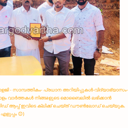
്നോളജി - സാമ്പത്തികം- പ്രധാന അറിയിപ്പുകൾ-വിദ്യാഭ്യാസം-
ളം വാർത്തകൾ നിങ്ങaളുടെ മൊബൈലിൽ ലഭിക്കാൻ
 ആപ്പ് ഇവിടെ ക്ലിക്ക് ചെയ്ത് ഡൗൺലോഡ് ചെയ്യുക.
ളുപ്പം 😊)