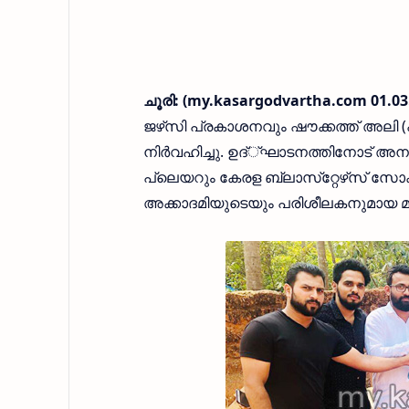
ചൂരി: (my.kasargodvartha.com 01.03
ജഴ്‌സി പ്രകാശനവും ഷൗക്കത്ത് അലി 
നിര്‍വഹിച്ചു. ഉദ്്ഘാടനത്തിനോട് അനു
പ്ലെയറും കേരള ബ്ലാസ്‌റ്റേഴ്‌സ് സോക്കര
അക്കാദമിയുടെയും പരിശീലകനുമായ മുഹ