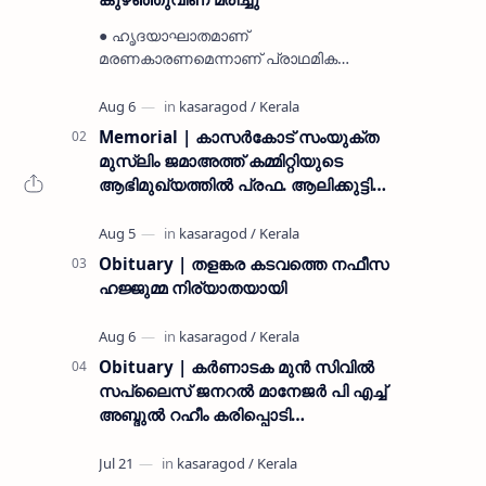
● ഹൃദയാഘാതമാണ്
മരണകാരണമെന്നാണ് പ്രാഥമിക
നിഗമനം ● മടിക്കൈയിലെ ആദ്യകാല
കമ്യൂണിസ്റ്റ് പ്രവർത്തകരായ
രാമൻ്റെയും ചിരുതേയിയുടെയും
Memorial | കാസർകോട് സംയുക്ത
മകളാണ് ● വിവരമറിഞ്ഞ് ജനപ്ര…
മുസ്ലിം ജമാഅത്ത് കമ്മിറ്റിയുടെ
ആഭിമുഖ്യത്തിൽ പ്രഫ. ആലിക്കുട്ടി
മുസ്ലിയാർ അനുസ്മരണം നടത്തി
Obituary | തളങ്കര കടവത്തെ നഫീസ
ഹജ്ജുമ്മ നിര്യാതയായി
Obituary | കർണാടക മുൻ സിവില്‍
സപ്ലൈസ് ജനറൽ മാനേജർ പി എച്ച്
അബ്ദുൽ റഹീം കരിപ്പൊടി
നിര്യാതനായി