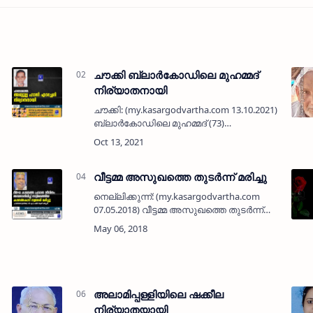
ചൗക്കി ബ്ലാർകോഡിലെ മുഹമ്മദ്
നിര്യാതനായി
ചൗക്കി: (my.kasargodvartha.com 13.10.2021)
ബ്ലാർകോഡിലെ മുഹമ്മദ് (73)
നിര്യാതനായി. പഴയകാല
കർഷകനായിരുന്നു.ഭാര്യ: ആഇശ. മക്കൾ:
മുനീർ (ഗുജറാത്ത്), സൗദ, ജമീല, താഹിറ,
സാജിദ. മരുമക്കൾ…
വീട്ടമ്മ അസുഖത്തെ തുടര്‍ന്ന് മരിച്ചു
നെല്ലിക്കുന്ന്: (my.kasargodvartha.com
07.05.2018) വീട്ടമ്മ അസുഖത്തെ തുടര്‍ന്ന്
മരിച്ചു. ബങ്കരക്കുന്ന് കുദൂര്‍ റോഡിലെ
അബ്ദുല്‍ ലത്തീഫിന്റെ ഭാര്യ നഫീസ
(46)യാണ് മരിച്ചത്. പരേതന…
അലാമിപ്പള്ളിയിലെ ഷക്കീല
നിര്യാതയായി