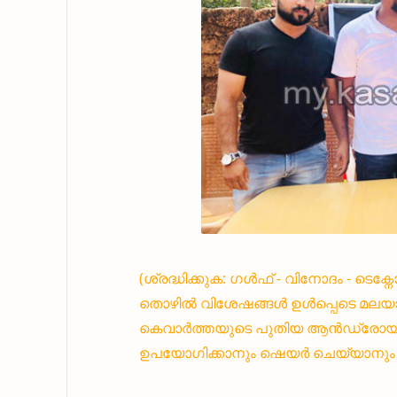
(ശ്രദ്ധിക്കുക: ഗൾഫ് - വിനോദം - ടെക
തൊഴിൽ വിശേഷങ്ങൾ ഉൾപ്പെടെ മലയാ
കെവാർത്തയുടെ പുതിയ ആൻഡ്രോയിഡ്
ഉപയോഗിക്കാനും ഷെയർ ചെയ്യാനും എ