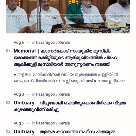
Memorial | കാസർകോട് സംയുക്ത മുസ്ലിം
ജമാഅത്ത് കമ്മിറ്റിയുടെ ആഭിമുഖ്യത്തിൽ പ്രഫ.
ആലിക്കുട്ടി മുസ്ലിയാർ അനുസ്മരണം നടത്തി
● തളങ്കര മാലിക് ദിനാർ വലിയ ജുമുഅത്ത് പള്ളിയിൽ
വെച്ചാണ് പ്രാർഥനാ സദസ്സ് ഒരുക്കിയത് ● സമസ്ത ട്രഷറർ
കൊയ്യോട് ഉമർ മുസ്ലിയാർ പരിപാടിക്ക് നേതൃത്വം
നൽകി കാസ…
Obituary | വീട്ടുജോലി ചെയ്തുകൊണ്ടിരിക്കെ വീട്ടമ്മ
കുഴഞ്ഞുവീണ് മരിച്ചു
Obituary | തളങ്കര കടവത്തെ നഫീസ ഹജ്ജുമ്മ