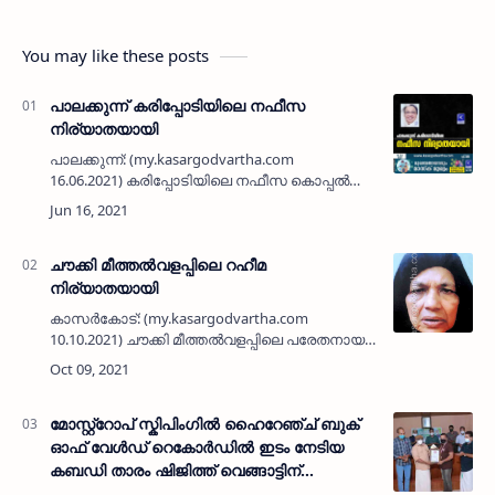
You may like these posts
പാലക്കുന്ന് കരിപ്പോടിയിലെ നഫീസ
നിര്യാതയായി
പാലക്കുന്ന്: (my.kasargodvartha.com
16.06.2021) കരിപ്പോടിയിലെ നഫീസ കൊപ്പൽ
(67)നിര്യാതയായി. പരേതനായ സിങ്കപ്പൂർ
മജീദാണ് ഭർത്താവ്.മക്കൾ: അശ്‌റഫ് കരിപ്പൊടി
(കേരള മുസ്ലിം ജമാ അത് ഉ…
ചൗക്കി മീത്തല്‍വളപ്പിലെ റഹീമ
നിര്യാതയായി
കാസര്‍കോട്: (my.kasargodvartha.com
10.10.2021) ചൗക്കി മീത്തല്‍വളപ്പിലെ പരേതനായ
അബദുല്‍ റഹ്മാന്റെ ഭാര്യ റഹീമ നിര്യാതയായി.
മക്കള്‍: ഖാസിം ഉപ്പള, ബശീര്‍ ഉപ്പള, റിയാസ്
ചൗക്കി, സുബൈദ, സ…
മോസ്റ്റ്റോപ് സ്കിപിംഗിൽ ഹൈറേഞ്ച് ബുക്
ഓഫ് വേൾഡ് റെകോർഡിൽ ഇടം നേടിയ
കബഡി താരം ഷിജിത്ത് വെങ്ങാട്ടിന്
അനുമോദനം