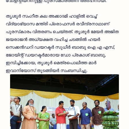
വോളന്റിയറിനുള്ള പുരസ്‌കാരത്തിന് അര്‍ഹനായി.
തൃശൂര്‍ സംഗീത കല അക്കാദമി ഹാളില്‍ വെച്ച്
വിദ്യാഭ്യാസ മന്ത്രി പ്രൊഫസര്‍ രവീന്ദ്രനാഥാണ്
പുരസ്‌കാരം വിതരണം ചെയ്തത്. തൃശൂര്‍ മേയര്‍ അജിത
ജയരാജന്‍ അധ്യക്ഷത വഹിച്ച ചടങ്ങില്‍ ഹയര്‍
സെക്കന്‍ഡറി ഡയറക്ടര്‍ സുധീര്‍ ബാബു ഐ എ എസ്,
ജോയിന്റ് ഡയറക്ടര്‍മാരായ ഡോ പ്രകാശ് ബാബു,
ഇമ്പിച്ചിക്കോയ, തൃശൂര്‍ മെത്രപൊലീത്ത മാര്‍
ഇവാനിയോസ് തുടങ്ങിയര്‍ സംബന്ധിച്ചു.