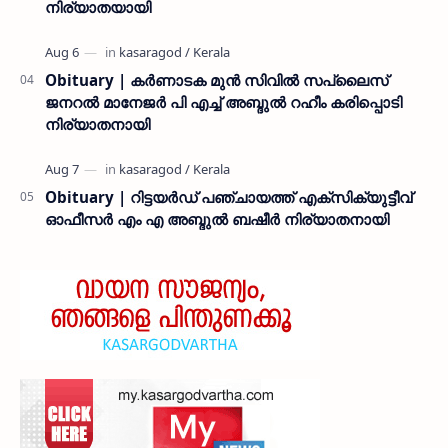
നിര്യാതയായി
Obituary | കർണാടക മുൻ സിവില്‍ സപ്ലൈസ്
ജനറൽ മാനേജർ പി എച്ച് അബ്ദുൽ റഹീം കരിപ്പൊടി
നിര്യാതനായി
Obituary | റിട്ടയർഡ് പഞ്ചായത്ത് എക്സിക്യുട്ടീവ്
ഓഫീസർ എം എ അബ്ദുൽ ബഷീർ നിര്യാതനായി