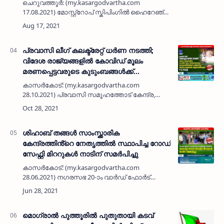
ചെറുവത്തൂർ: (my.kasargodvartha.com
17.08.2021) മോസ്റ്റ്റോപ് സ്കിപിംഗിൽ ഹൈറേഞ്ച്
ബുക് ഓഫ് വേൾഡ് റെകോർഡിൽ ഇടം നേടിയ
കബഡി താരം ഷിജിത്ത് വെങ്ങാട്ടിന് എം
രാജഗോപാൽ എം എൽ എ ഉപഹാരം നൽ…
പ്രവാസി ലീഗ് കലക്ട്രേറ്റ് ധർണ നടത്തി;
വിദേശ രാജ്യങ്ങളിൽ കോവിഡ് മൂലം
മരണപ്പെട്ടവരുടെ കുടുംബങ്ങൾക്ക്
പ്രഖ്യാപിച്ച ആനുകൂല്യങ്ങൾ
കാസർകോട്: (my.kasargodvartha.com
ലഭ്യമാക്കണമെന്ന് ടി ഇ അബ്ദുല്ല
28.10.2021) പ്രവാസി സമൂഹത്തോട് കേന്ദ്ര,
കേരള സർകാറുകൾ അവഗണന
കാട്ടുന്നുവെന്നാരോപിച്ച് പ്രവാസി ലീഗ്
സംസ്ഥാന വ്യാപകമായി നടത്തുന്ന
സമരത്തിൻ്റെ ഭാഗമായി…
ശിഹാബ് തങ്ങൾ സാംസ്ക്കാരിക
കേന്ദ്രത്തിൻ്റെ നേതൃത്തിൽ സ്ഥാപിച്ച റോഡ്
സേഫ്റ്റി മിററുകൾ നാടിന് സമർപിച്ചു
കാസർകോട്: (my.kasargodvartha.com
28.06.2021) നഗരസഭ 20-ാം വാർഡ് ഫോർട്
റോഡ്, കരിപ്പൊടി റോഡ് കോർണറുകളിൽ
ശിഹാബ് തങ്ങൾ സാംസ്ക്കാരിക കേന്ദ്രത്തിൻ്റെ
നേതൃത്തിൽ സ്ഥാപിച്ച ട്രാഫിക് സേഫ്റ്റി…
മൊഗ്രാൽ പുത്തൂരിൽ പുതുതായി കടവ്