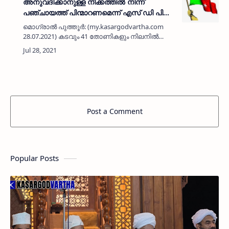
അനുവദിക്കാനുള്ള നീക്കത്തിൽ നിന്ന്
പഞ്ചായത്ത് പിന്മാറണമെന്ന് എസ് ഡി പി
ഐ
മൊഗ്രാൽ പുത്തൂർ: (my.kasargodvartha.com
28.07.2021) കടവും 41 തോണികളും നിലനിൽക്കെ
കടവത്ത് പുതുതായി ഇരുപതോളം തോണികളും
കടവും അനുവദിക്കാനുള്ള പഞ്ചായത്ത്
അധികൃതരുടെ ശ്രമം പരിസ്ഥിതി…
Post a Comment
Popular Posts