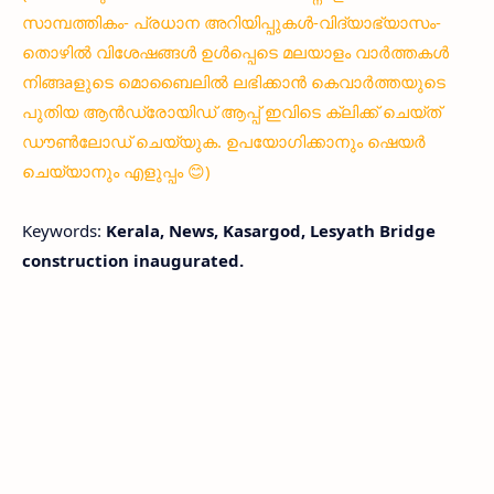
സാമ്പത്തികം- പ്രധാന അറിയിപ്പുകൾ-വിദ്യാഭ്യാസം-
തൊഴിൽ വിശേഷങ്ങൾ ഉൾപ്പെടെ മലയാളം വാർത്തകൾ
നിങ്ങaളുടെ മൊബൈലിൽ ലഭിക്കാൻ കെവാർത്തയുടെ
പുതിയ ആൻഡ്രോയിഡ് ആപ്പ് ഇവിടെ ക്ലിക്ക് ചെയ്ത്
ഡൗൺലോഡ് ചെയ്യുക. ഉപയോഗിക്കാനും ഷെയർ
ചെയ്യാനും എളുപ്പം 😊)
Keywords:
Kerala, News, Kasargod, Lesyath Bridge
construction inaugurated.