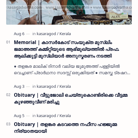
Memorial | കാസർകോട് സംയുക്ത മുസ്ലിം
ജമാഅത്ത് കമ്മിറ്റിയുടെ ആഭിമുഖ്യത്തിൽ പ്രഫ.
ആലിക്കുട്ടി മുസ്ലിയാർ അനുസ്മരണം നടത്തി
● തളങ്കര മാലിക് ദിനാർ വലിയ ജുമുഅത്ത് പള്ളിയിൽ
വെച്ചാണ് പ്രാർഥനാ സദസ്സ് ഒരുക്കിയത് ● സമസ്ത ട്രഷറർ
കൊയ്യോട് ഉമർ മുസ്ലിയാർ പരിപാടിക്ക് നേതൃത്വം
നൽകി കാസ…
Obituary | വീട്ടുജോലി ചെയ്തുകൊണ്ടിരിക്കെ വീട്ടമ്മ
കുഴഞ്ഞുവീണ് മരിച്ചു
Obituary | തളങ്കര കടവത്തെ നഫീസ ഹജ്ജുമ്മ
നിര്യാതയായി