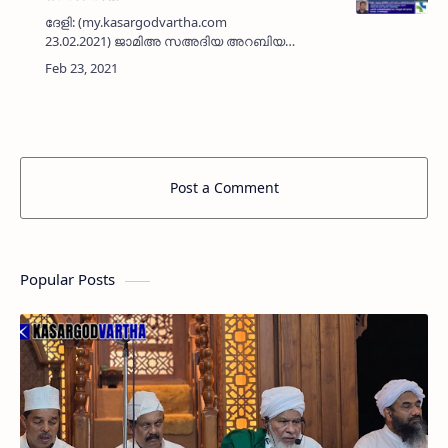
ദേളി: (my.kasargodvartha.com
23.02.2021) ജാമിഅ സഅദിയ അറബിയ
നടത്തുന്ന ഡിപ്ലോമ ഇന്‍ ഇസ്ലാമിക്
തിയോളജി കോഴ്‌സിന്റെ ഫലം പ്രസിദ്ധീകരിച്ചു.
ഫാത്വിമത് റശീഖ പി കെ പള്ളത്തുങ്കൽ ഒന…
Post a Comment
Popular Posts