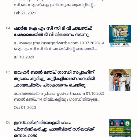
ഡി വൈ എഫ് ഐ ഉക്കിനടുക്ക യൂണിറ്റിന്റെ
നേതൃത്വത്തിൽ ജനപ്രതിനിധികൾക്ക്
സ്വീകരണം നൽകി. പുത്തിഗെ പഞ്ചായത്ത്
പ്രസിഡന്റ് ഡി സുബുണ്ണ ആൾവ, എൻമക…
ഷാര്‍ജ ഐ എം സി സി ടി വി ചാലഞ്ച്;
ചേരങ്കൈയില്‍ ടി വി വിതരണം നടന്നു
ചേരങ്കൈ: (my.kasargodvartha.com 10.07.2020) ഷാര്‍ജ
ഐ എം സി സി ടിവി ചലഞ്ചിന്റെ ഭാഗമായി
ചേരങ്കൈയില്‍ ടി വി വിതരണം ചെയ്തു. ഷാര്‍ജ
ഐ എം സി സി കാസര്‍കോട് ജില്ലാ
പ്രസിഡന…
ജവഹർ ബാൽ മഞ്ച് ഗാന്ധി സപ്താഹിന്
തുടക്കം കുറിച്ചു; കുട്ടികളിലേക്ക് ഗാന്ധിജി
ഛായാചിത്രം പ്രാകാശനം ചെയ്‌തു
കാഞ്ഞങ്ങാട്: (my.kasargodvartha.com 01.10.2020) ജവഹർ
ബാൽ മഞ്ച് 14 ജില്ലകളിലും ഗാന്ധിജിയുടെ
ഒരു ലക്ഷം ഛായാചിത്രം കുട്ടികൾക്ക് വിതരണം
ചെയ്യുന്ന ഗാന്ധിജി കുട്ടികളിലേ…
ഇസ്ലാമിക് തിയോളജി ഫലം
പ്രസിദ്ധീകരിച്ചു; ഫാത്വിമത് റശീഖയ്ക്ക്
ഒന്നാം റാങ്ക്