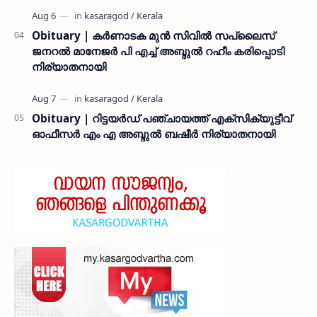
Obituary | കർണാടക മുൻ സിവില്‍ സപ്ലൈസ്
ജനറൽ മാനേജർ പി എച്ച് അബ്ദുൽ റഹീം കരിപ്പൊടി
നിര്യാതനായി
Obituary | റിട്ടയർഡ് പഞ്ചായത്ത് എക്സിക്യുട്ടീവ്
ഓഫീസർ എം എ അബ്ദുൽ ബഷീർ നിര്യാതനായി