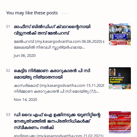
You may like these posts
ഓഫീസ് ബില്‍ഡിംഗ് ക്വാറന്റൈനായി
വിട്ടുനല്‍കി തമ്പ് മേല്‍പറമ്പ്
മേല്‍പറമ്പ്: (my.kasargodvartha.com 06.06.2020) ജീവകാരുണ്യ
മേഖലയില്‍ നിരവധി സ്തുത്യര്‍ഹമായ
സേവനങ്ങള്‍ നടത്തി വരുന്ന തമ്പ് മേല്‍പ്പറമ്പ്
തങ്ങളുടെ ഇരു നിലകളുള്ള ഓഫീസ…
കെട്ടിട നിര്‍മ്മാണ കരാറുകാരന്‍ പി സി
മൊയ്തു നിര്യാതനായി
കാസര്‍കോട്: (my.kasargodvartha.com 15.11.2020) കെട്ടിട
നിര്‍മ്മാണ കരാറുകാരന്‍ പി സി മൊയ്തു (72)
നിര്യാതനായി. കൊപ്പല്‍ പള്ളല്‍ പള്ളത്തെ
ഇബ്രാഹിം മുസ്ല്യാര്‍ -മര്‍യം ദ…
ഡി വൈ എഫ് ഐ ഉക്കിനടുക്ക യൂണിറ്റിന്റെ
നേതൃത്വത്തിൽ ജനപ്രതിനിധികൾക്ക്
സ്വീകരണം നൽകി
ബദിയടുക്ക: (my.kasargodvartha.com 21.02.2021)