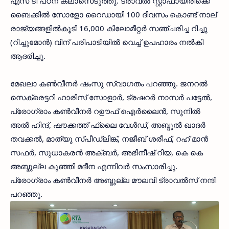
എസ് ടി പഠന ക്ലാസെടുത്തു. ട്രാവല്‍ സ്റ്റാഫായിരിക്കെ
ബൈക്കില്‍ സോളോ റൈഡായി 100 ദിവസം കൊണ്ട് നാല്
രാജ്യങ്ങളില്‍കൂടി 16,000 കിലോമീറ്റര്‍ സഞ്ചരിച്ച റിച്ചു
(റിച്ചുമോന്‍) വിന് പരിപാടിയില്‍ വെച്ച് ഉപഹാരം നല്‍കി
ആദരിച്ചു.
മേഖലാ കണ്‍വീനര്‍ ഷംസു സ്വാഗതം പറഞ്ഞു. ജനറല്‍
സെക്രെട്ടറി ഹാരിസ് സോളാര്‍, ട്രഷറര്‍ നാസര്‍ പട്ടേല്‍,
പ്രോഗ്രാം കണ്‍വീനര്‍ റഊഫ് ഐര്‍ലൈന്‍, സുനില്‍
അല്‍ ഹിന്ദ്, ഷൗക്കത്ത് ഫ്‌ലൈ വേള്‍ഡ്, അബ്ദുല്‍ ഖാദര്‍
തവക്കല്‍, മാത്യു സ്പീഡ്ലിങ്ക്, നജീബ് ശരീഫ്, റഹ് മാന്‍
സഫര്‍, സുധാകരന്‍ അക്ബര്‍, അഭിനീഷ് റിയ, കെ കെ
അബ്ദുല്ല കുഞ്ഞി മദീന എന്നിവര്‍ സംസാരിച്ചു.
പ്രോഗ്രാം കണ്‍വീനര്‍ അബ്ദുല്ല മൗലവി ട്രാവല്‍സ് നന്ദി
പറഞ്ഞു.