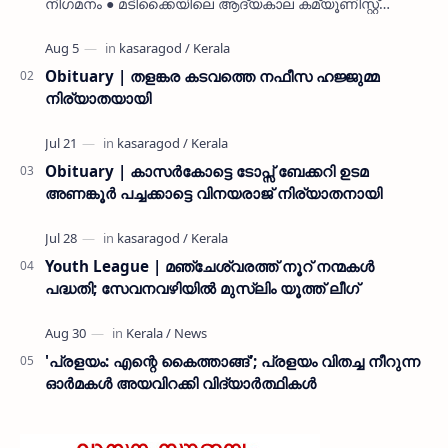
നിഗമനം ● മടിക്കൈയിലെ ആദ്യകാല കമ്യൂണിസ്റ്റ്
പ്രവർത്തകരായ രാമൻ്റെയും ചിരുതേയിയുടെയും
മകളാണ് ● വിവരമറിഞ്ഞ് ജനപ്ര…
Obituary | തളങ്കര കടവത്തെ നഫീസ ഹജ്ജുമ്മ
നിര്യാതയായി
Obituary | കാസർകോട്ടെ ടോപ്സ് ബേക്കറി ഉടമ
അണങ്കൂർ പച്ചക്കാട്ടെ വിനയരാജ് നിര്യാതനായി
Youth League | മഞ്ചേശ്വരത്ത് നൂറ് നന്മകൾ
പദ്ധതി; സേവനവഴിയിൽ മുസ്ലിം യൂത്ത് ലീഗ്
'പ്രളയം: എന്റെ കൈത്താങ്ങ്'; പ്രളയം വിതച്ച നീറുന്ന
ഓര്‍മകള്‍ അയവിറക്കി വിദ്യാര്‍ത്ഥികള്‍