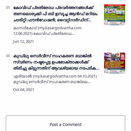
തൊട്ടി ഒന്നാം സ്ഥാ…
കോവിഡ് പ്രതിരോധ പ്രവർത്തനങ്ങൾക്ക്
തണലൊരുക്കി പി ബി ഉമ്പൂച്ച ആൻഡ്‌ മറിയം
ചാരിറ്റി ഫൗൻഡേഷൻ; വൈറ്റ്ഗാർഡിന്
വാഹനം കൈമാറി
കാസർകോട്: (my.kasargodvartha.com
12.06.2021) കോവിഡ് പ്രതിരോധ
പ്രവർത്തനങ്ങൾക്ക് ഉപയോഗിക്കുന്നതിനായി പി
ബി ഉമ്പൂച്ച ആൻഡ്‌ മറിയം ചാരിറ്റി ഫൗൻഡേഷൻ,
യൂത് ലീഗ് വൈറ്റ്ഗാർഡിന് വാഹനം ക…
കുഡ്‌ലു സെർവീസ് സഹകരണ ബാങ്കിൽ
സ്വർണം നഷ്ടപ്പെട്ട ഉപഭോക്താക്കൾക്ക്
തിരിച്ചു കിട്ടുന്നതിന് ആവശ്യമായ നടപടികൾ
സ്വീകരിക്കണമെന്ന് സിപിഎം; എപി റഫീഖ്
എരിയാൽ: (my.kasargodvartha.com 04.10.2021)
എരിയാൽ ബ്രാഞ്ച് സെക്രടറി
കുഡ്‌ലു സെർവീസ് സഹകരണ ബാങ്കിലെ
മോഷണവുമായി ബന്ധപ്പെട്ട് സ്വർണം നഷ്ടപ്പെട്ട
ഉപഭോക്താക്കൾക്ക് സ്വർണം തിരിച്ചു
കിട്ടുന്നതിന് ആവശ്യമായ നടപടിക…
Post a Comment