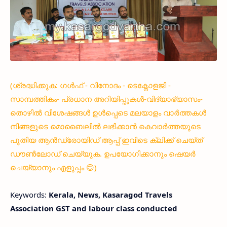
(ശ്രദ്ധിക്കുക: ഗൾഫ് - വിനോദം - ടെക്നോളജി -
സാമ്പത്തികം- പ്രധാന അറിയിപ്പുകൾ-വിദ്യാഭ്യാസം-
തൊഴിൽ വിശേഷങ്ങൾ ഉൾപ്പെടെ മലയാളം വാർത്തകൾ
നിങ്ങളുടെ മൊബൈലിൽ ലഭിക്കാൻ കെവാർത്തയുടെ
പുതിയ ആൻഡ്രോയിഡ് ആപ്പ് ഇവിടെ ക്ലിക്ക് ചെയ്ത്
ഡൗൺലോഡ് ചെയ്യുക. ഉപയോഗിക്കാനും ഷെയർ
ചെയ്യാനും എളുപ്പം 😊)
Keywords:
Kerala, News, Kasaragod Travels
Association GST and labour class conducted