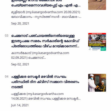
ചെയ്യണമെന്നാവശ്യപ്പെട്ട് എം എൽ എ
അഡ്വ. സി എച് കുഞ്ഞമ്പുവിന് നിവേദനം
മുളിയാർ: (my.kasargodvartha.com 20.09.2021)
നൽകി മുസ്ലിം ലീഗ്
ബോവിക്കാനം - നുസ്രത്ത് നഗർ - ബാവിക്കര -
കുട്ട്യാനം റോഡ് പൊതുമരാമത്ത് വകുപ്പ്
ഏറ്റെടുത്ത് മെകാഡം ടാർ
ചെയ്യണമെന്നാവശ്യപ്പെട്ട് എം എൽ എ അഡ്…
ചെമ്മനാട് പഞ്ചായത്തിനെതിരെയുള്ള
ഇടതുപക്ഷ സമരം സർകാരിന്റെ കോവിഡ്
പ്രതിരോധത്തിലെ വീഴ്ച മറയ്ക്കാനെന്ന്
പ്രസിഡന്റ്
കാസർകോട്: (my.kasargodvartha.com
02.09.2021) ചെമ്മനാട്
പഞ്ചായത്തിനെതിരെയുള്ള ഇടതുപക്ഷ സമരം
സർകാരിന്റെ കോവിഡ് പ്രതിരോധത്തിലെ വീഴ്ച
മറയ്ക്കാനെന്ന് പ്രസിഡന്റ് സുഫൈജ
അബൂബകർ വാർത്ത…
പള്ളിക്കര സെക്ടർ മഴവിൽ സംഘം
പരിസ്ഥിതി ദിന ക്വിസ് സമ്മാന വിതരണം
നടത്തി
പള്ളിക്കര: (my.kasargodvartha.com
14.06.2021) മഴവിൽ സംഘം പള്ളിക്കര സെക്ടർ
കമിറ്റിയുടെ നേതൃത്വത്തിൽ പരിസ്ഥിതി ദിന
ക്വിസ് മത്സരം സംഘടിപ്പിച്ചു. മുഹമ്മദ് ഫവാദ്