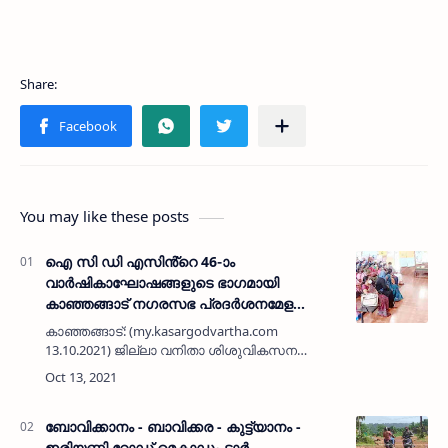
You may like these posts
ഐ സി ഡി എസിൻ്റെ 46-ാം
വാര്‍ഷികാഘോഷങ്ങളുടെ ഭാഗമായി
കാഞ്ഞങ്ങാട് നഗരസഭ പ്രദർശനമേള
സംഘടിപ്പിച്ചു
കാഞ്ഞങ്ങാട്: (my.kasargodvartha.com
13.10.2021) ജില്ലാ വനിതാ ശിശുവികസന
വകുപ്പിൻ്റെ നേതൃത്വത്തിൽ ഐ സി ഡി
എസിൻ്റെ 46-ാം വാര്‍ഷികാഘോഷങ്ങളുടെ
ഭാഗമായി ഐ സി ഡി എ സിന്റെ സേവനങ്ങള്‍,
ക്ഷേ…
ബോവിക്കാനം - ബാവിക്കര - കുട്ട്യാനം -
ഇരിയണ്ണി റോഡ് മെകാഡം ടാർ