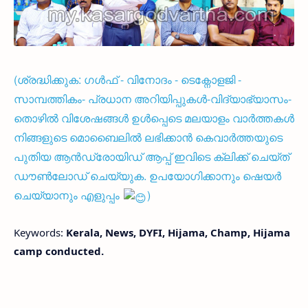
(ശ്രദ്ധിക്കുക: ഗൾഫ് - വിനോദം - ടെക്നോളജി -
സാമ്പത്തികം- പ്രധാന അറിയിപ്പുകൾ-വിദ്യാഭ്യാസം-
തൊഴിൽ വിശേഷങ്ങൾ ഉൾപ്പെടെ മലയാളം വാർത്തകൾ
നിങ്ങളുടെ മൊബൈലിൽ ലഭിക്കാൻ കെവാർത്തയുടെ
പുതിയ ആൻഡ്രോയിഡ് ആപ്പ് ഇവിടെ ക്ലിക്ക് ചെയ്ത്
ഡൗൺലോഡ് ചെയ്യുക. ഉപയോഗിക്കാനും ഷെയർ
ചെയ്യാനും എളുപ്പം
)
Keywords:
Kerala, News, DYFI, Hijama, Champ, Hijama
camp conducted.