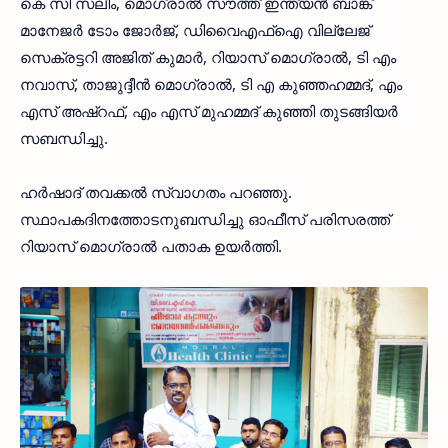
കെ സി സലീം, മൊഗ്രാല്‍ സൗത്ത് ഇന്ത്യന്‍ ബാങ്ക്
മാനേജര്‍ ടോം ജോര്‍ജ്, ഡിവൈഎഫ്‌ഐ വില്ലേജ്
സെക്രട്ടറി അജിത് കുമാര്‍, റിയാസ് മൊഗ്രാല്‍, ടി എം
നവാസ്, താജുദ്ദീന്‍ മൊഗ്രാല്‍, ടി എ കുഞ്ഞഹമ്മദ്, എം
എസ് അഷ്റഫ്, എം എസ് മുഹമ്മദ് കുഞ്ഞി തുടങ്ങിയര്‍
സബന്ധിച്ചു.
ഹര്‍ഷാദ് തവക്കല്‍ സ്വാഗതം പറഞ്ഞു.
സ്ഥാപകദിനത്തോടനുബന്ധിച്ചു ഓഫീസ് പരിസരത്ത്
റിയാസ് മൊഗ്രാല്‍ പതാക ഉയര്‍ത്തി.