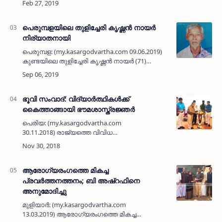
വര്‍ഷത്തെ ഭരണിമഹോത്സവത്തിന് 2019 മാര്‍ച്ച്
രണ്ടിന് ശനിയ…
പെരുമ്പളയിലെ തുളിച്ചേരി കൃഷ്ണന്‍ നായര്‍
നിര്യാതനായി
പെരുമ്പള: (my.kasargodvartha.com 09.06.2019)
കുണ്ടയിലെ തുളിച്ചേരി കൃഷ്ണന്‍ നായര്‍ (71)
നിര്യാതനായി. ഭാര്യ: എം ശാന്ത. മക്കള്‍: എം
സുധാലക്ഷ്മി, എം സുധീഷ് (ദുബൈ) എം സൗമ്യ
(അധ്യാപിക, …
ഭൂവി സംവാദ്: വിദ്യാര്‍ത്ഥികള്‍ക്ക്
കൈത്താങ്ങായി ഭൗമശാസ്ത്രജ്ഞര്‍
പെരിയ: (my.kasargodvartha.com
30.11.2018) രാജ്യത്തെ വിവിധ
യൂണിവേഴ്‌സിറ്റികളിലെ വിദ്യാര്‍ത്ഥികള്‍,
ഗവേഷകര്‍, അധ്യാപകര്‍ എന്നിവരും
ജിയോളജിക്കല്‍ സര്‍വേ ഓഫ് ഇന്ത്യയിലെ
ശാസ്…
ആരോഗ്യരംഗത്തെ മികച്ച
പ്രവര്‍ത്തനത്തനം; ബി അഷ്‌റഫിനെ
അനുമോദിച്ചു
മുളിയാര്‍: (my.kasargodvartha.com
13.03.2019) ആരോഗ്യരംഗത്തെ മികച്ച