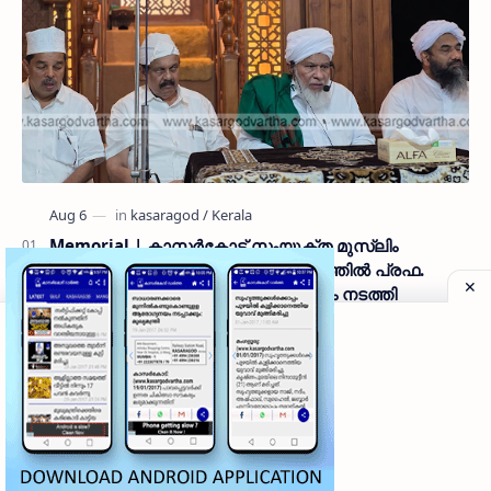
Memorial | കാസർകോട് സംയുക്ത മുസ്ലിം
ജമാഅത്ത് കമ്മിറ്റിയുടെ ആഭിമുഖ്യത്തിൽ പ്രഫ.
ആലിക്കുട്ടി മുസ്ലിയാർ അനുസ്മരണം നടത്തി
● തളങ്കര മാലിക് ദിനാർ വലിയ ജുമുഅത്ത് പള്ളിയിൽ
വെച്ചാണ് പ്രാർഥനാ സദസ്സ് ഒരുക്കിയത് ● സമസ്ത ട്രഷറർ
കൊയ്യോട് ഉമർ മുസ്ലിയാർ പരിപാടിക്ക് നേതൃത്വം
നൽകി കാസ…
Musical Night | പുലിക്കുന്നിൽ റഫി ഗാനങ്ങളുടെ
മധുരവുമായി 'മെഹ്ഫിൽ എ ശാം റഫി കേ നാം'
ശ്രദ്ധേയമായി