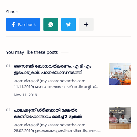
You may like these posts
സൈബര്‍ ബോധവത്കരണം, എ ടി എം
ഇടപാടുകള്‍: പഠനക്ലാസ് നടത്തി
കാസര്‍കോട്: (my.kasargodvartha.com
11.11.2019) ഫെഡറേഷന്‍ ഓഫ് റസിഡന്റ്സ്
അസോസിയേഷന്‍ കാസര്‍കോട് ഡിസ്ട്രിക്ട്
(ഫ്രാക്) അഭിമുഖ്യത്തില്‍ ജില്ലാ സൈബര്‍
സെല്ലിന്റെ സഹകരണത്തോടെ ജില്ലയിലെ…
പാലക്കുന്ന് ശ്രീഭവഗതി ക്ഷേത്ര
ഭരണിമഹോത്സവം മാര്‍ച്ച് 2 മുതല്‍
കാസര്‍കോട്: (my.kasargodvartha.com
28.02.2019) ഉത്തരകേരളത്തിലെ പ്രസിദ്ധമായ
പാലക്കുന്ന് ശ്രീ ഭഗവതി ക്ഷേത്രത്തിലെ ഈ