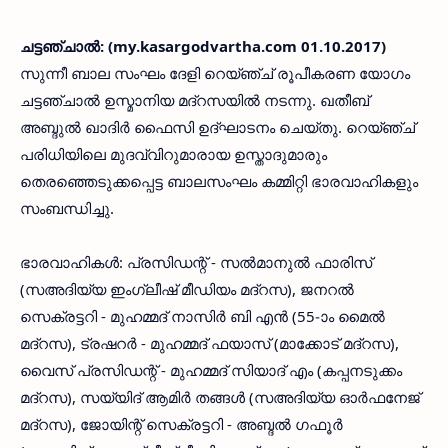
ചട്ടഞ്ചാല്‍: (my.kasargodvartha.com 01.10.2017)
സുന്നീ ബാല സംഘം ദേളി റെയ്ഞ്ച് രൂപീകരണ യോഗം
ചട്ടഞ്ചാല്‍ ഉസ്മാനിയ മദ്‌റസയില്‍ നടന്നു. ഖതീബ്
അബ്ദുല്‍ ഖാദിര്‍ ഫൈസി ഉദ്ഘാടനം ചെയ്തു. റെയ്ഞ്ച്
പരിധിയിലെ മുദവ്വിറുമാരായ ഉസ്താദുമാരും
തെരഞ്ഞെടുക്കപ്പെട്ട ബാലസംഘം കമ്മിറ്റി ഭാരവാഹികളും
സംബന്ധിച്ചു.
ഭാരവാഹികള്‍: പ്രസിഡന്റ് - സല്‍മാനുല്‍ ഫാരിസ്
(സഅദിയ്യ ഇംഗ്ലീഷ് മീഡിയം മദ്‌റസ), ജനറല്‍
സെക്രട്ടറി - മുഹമ്മദ് നാസിര്‍ ബി എന്‍ (55-ാം മൈല്‍
മദ്‌റസ), ട്രഷറര്‍ - മുഹമ്മദ് ഫയാസ് (മാക്കോട് മദ്‌റസ),
വൈസ് പ്രസിഡന്റ് - മുഹമ്മദ് സിയാദ് എം (കപ്പനടുക്കം
മദ്‌റസ), സയ്യിദ് ആമിര്‍ തങ്ങള്‍ (സഅദിയ്യ ഓര്‍ഫനേജ്
മദ്‌റസ), ജോയിന്റ് സെക്രട്ടറി - അബ്ദല്‍ ഗഫൂര്‍