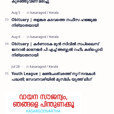
കുഴഞ്ഞുവീണ് മരിച്ചു
Obituary | തളങ്കര കടവത്തെ നഫീസ ഹജ്ജുമ്മ
നിര്യാതയായി
Obituary | കർണാടക മുൻ സിവില്‍ സപ്ലൈസ്
ജനറൽ മാനേജർ പി എച്ച് അബ്ദുൽ റഹീം കരിപ്പൊടി
നിര്യാതനായി
Youth League | മഞ്ചേശ്വരത്ത് നൂറ് നന്മകൾ
പദ്ധതി; സേവനവഴിയിൽ മുസ്ലിം യൂത്ത് ലീഗ്