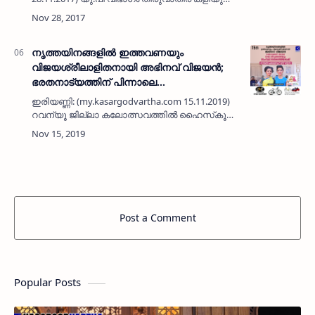
ആവശ്യം
ഫല പ്രഖ്യാപനം പുറത്തുവന്നതോടെ
വേദിക്കരികില്‍ വിദ്യാര്‍ത്ഥികളുടെയും
അധ്യാപകരുടെയും രക്ഷിതാക്…
നൃത്തയിനങ്ങളില്‍ ഇത്തവണയും
വിജയശ്രീലാളിതനായി അഭിനവ് വിജയന്‍;
ഭരതനാട്യത്തിന് പിന്നാലെ
നാടോടിനൃത്തത്തിലും
ഇരിയണ്ണി: (my.kasargodvartha.com 15.11.2019)
സംസ്ഥാനതലത്തിലേക്ക്
റവന്യൂ ജില്ലാ കലോത്സവത്തില്‍ ഹൈസ്‌കൂള്‍
വിഭാഗം ആണ്‍കുട്ടികളുടെ നൃത്തയിനങ്ങളില്‍
വിജയശ്രീലാളിതനായി അഭിനവ് വിജയന്‍.
വ്യാഴാഴ്ച നടന്ന ഭരത…
Post a Comment
Popular Posts