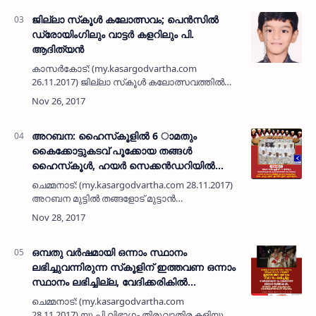
അഭിപ്രായപ്പെട്ടു. തിങ്കളാഴ്ച വൈകിട്ട് …
ജില്ലാ സ്‌കൂള്‍ കലോത്സവം; പെന്‍സില്‍
ഡ്രോയിംഗിലും വാട്ടര്‍ കളറിലും പി.
ആദിത്യന്‍
കാസര്‍കോട്: (my.kasargodvartha.com
26.11.2017) ജില്ലാ സ്‌കൂള്‍ കലോത്സവത്തില്‍
യു.പി. വിഭാഗം പെന്‍സില്‍ ഡ്രോയിംഗിലും വാട്ടര്‍
കളറിലും പി. ആദിത്യന് ഒന്നാം സ്ഥാനം.
എ.സി.കെ…
അറബന: ഹൈസ്‌കൂളില്‍ 6 ാമതും
കൈക്കോട്ടുകടവ് പൂക്കോയ തങ്ങള്‍
ഹൈസ്‌കൂള്‍, ഹയര്‍ സെക്കന്‍ഡറിയില്‍
സൗത്ത് തൃക്കരിപ്പൂര്‍ ഗവ. എച്ച് എസ് എസിന്
ചെമ്മനാട്: (my.kasargodvartha.com 28.11.2017)
ഇത് ഏഴാമൂഴം
അറബന മുട്ടില്‍ തങ്ങളോട് മുട്ടാന്‍
ആരുമില്ലെന്ന രീതിയിലായിരുന്നു ഹൈസ്‌കൂള്‍
വിഭാഗവും ഹയര്‍ സെക്കന്‍ഡറി വിഭാഗവും ഫലം.
കെക്കോട്ടുകടവ് പി…
ഒമ്പതു വര്‍ഷമായി ഒന്നാം സ്ഥാനം
ലഭിച്ചുവന്നിരുന്ന സ്‌കൂളിന് ഇത്തവണ ഒന്നാം
സ്ഥാനം ലഭിച്ചില്ല, വേദിക്കരികില്‍
പൊട്ടിക്കരഞ്ഞ് വിദ്യാര്‍ത്ഥിനികള്‍, വീഡിയോ
ചെമ്മനാട്: (my.kasargodvartha.com
കണ്ട് ഫലപ്രഖ്യാപനം വിലയിരുത്തണമെന്ന്
28.11.2017) യു.പി വിഭാഗം തിരുവാതിര കളിയുടെ