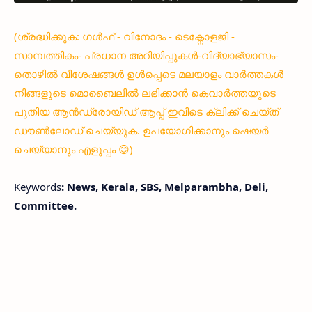
(ശ്രദ്ധിക്കുക: ഗൾഫ് - വിനോദം - ടെക്നോളജി -
സാമ്പത്തികം- പ്രധാന അറിയിപ്പുകൾ-വിദ്യാഭ്യാസം-
തൊഴിൽ വിശേഷങ്ങൾ ഉൾപ്പെടെ മലയാളം വാർത്തകൾ
നിങ്ങളുടെ മൊബൈലിൽ ലഭിക്കാൻ കെവാർത്തയുടെ
പുതിയ ആൻഡ്രോയിഡ് ആപ്പ് ഇവിടെ ക്ലിക്ക് ചെയ്ത്
ഡൗൺലോഡ് ചെയ്യുക. ഉപയോഗിക്കാനും ഷെയർ
ചെയ്യാനും എളുപ്പം 😊)
Keywords
: News, Kerala, SBS, Melparambha, Deli,
Committee.