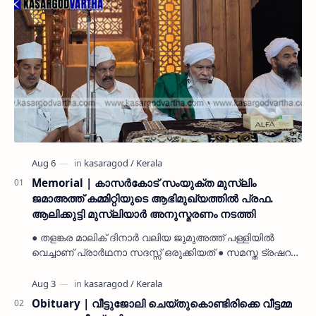
Memorial | കാസർകോട് സംയുക്ത മുസ്ലിം
ജമാഅത്ത് കമ്മിറ്റിയുടെ ആഭിമുഖ്യത്തിൽ പ്രഫ.
ആലിക്കുട്ടി മുസ്ലിയാർ അനുസ്മരണം നടത്തി
● തളങ്കര മാലിക് ദിനാർ വലിയ ജുമുഅത്ത് പള്ളിയിൽ
വെച്ചാണ് പ്രാർഥനാ സദസ്സ് ഒരുക്കിയത് ● സമസ്ത ട്രഷറർ
കൊയ്യോട് ഉമർ മുസ്ലിയാർ പരിപാടിക്ക് നേതൃത്വം
നൽകി കാസ…
Obituary | വീട്ടുജോലി ചെയ്തുകൊണ്ടിരിക്കെ വീട്ടമ്മ