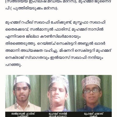
(സഅദിയ്യ ഇംഗ്ലീഷ് മീഡിയം മദ്‌റസ), മുഹമ്മദ് ജുനൈദ്
പി ( പുത്തിരിയടുക്കം മദ്‌റസ).
മുഹമ്മദ് റഫീഖ് സഖാഫി ചേടിക്കുണ്ട്, മുസ്തഫാ സഖാഫി
തൈരക്കടവ്, സല്‍മാനുല്‍ ഫാരിസ്, മുഹമ്മദ് നാസില്‍
എന്നിവരെ ജില്ലാ കൗണ്‍സിലര്‍മാരായും
തിരഞ്ഞെടുത്തു. റെയ്ഞ്ച് സെക്രട്ടറി അബ്ദുല്‍ ഖാദര്‍
അമാനി അധ്യക്ഷത വഹിച്ചു. മിഷനറി സെക്രട്ടറി മുഹമ്മദ്
നെക്രാജ് സ്വാഗതവും ഇല്‍യാസ് സഖാഫി നന്ദിയും
പറഞ്ഞു.