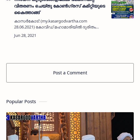
വിതരണം ചെയ്തു കോൺഗ്രസ് കമിറ്റിയുടെ
കൈത്താങ്ങ്
കാസർകോട്: (my.kasargodvartha.com
28.06.2021) കോവിഡ് മഹാമാരിയിൽ ദുരിതം
അനുഭവിക്കുന്ന കുടുംബങ്ങളിലേക്ക്
കൈത്താങ്ങായി ഭക്ഷണ കിറ്റ് വിതരണം ചെയ്ത്
കോൺഗ്രസ്. എതിർത്തോട് മൂന്നാം വാർഡ…
Post a Comment
Popular Posts