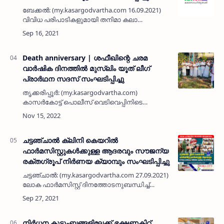
ബേക്കൽ: (my.kasargodvartha.com 16.09.2021)
വിവിധ പരിപാടികളുമായി തനിമാ കലാ
സാഹിത്യവേദി കൂട്ടായ്മ സംഘടിപ്പിച്ചു.
ഇബ്രാഹിം ചെർക്കളയുടെ 'പ്രവാസിയും ഓർമ
മരങ്ങളും' പുസ്തകം അബു തായ്, അബ്…
Death anniversary | ശഫീഖിന്റെ ചരമ
വാർഷിക ദിനത്തിൽ മുസ്‌ലിം യൂത് ലീഗ്
പ്രാർഥന സദസ് സംഘടിപ്പിച്ചു
തൃക്കരിപ്പൂർ: (my.kasargodvartha.com)
കാസർകോട്ട് പൊലീസ് വെടിവെപ്പിനിടെ
മരണപ്പെട്ട യൂത് ലീഗ് പ്രവർത്തകൻ ചെറുവത്തൂർ
കൈതക്കാട്ടെ ശഫീഖിന്റെ 13-ാം ചരമ വാർഷിക
ദിനത്തിൽ തൃക്കരിപ്പൂർ മണ്ഡ…
ചട്ടഞ്ചാൽ ക്ലിനി കെയറിൽ
ഫാർമസിസ്റ്റുകൾക്കുള്ള ആദരവും സൗജന്യ
രക്തഗ്രൂപ് നിർണയ ക്യാമ്പും സംഘടിപ്പിച്ചു
ചട്ടഞ്ചാൽ: (my.kasargodvartha.com 27.09.2021)
ലോക ഫാർമസിസ്റ്റ് ദിനത്തോടനുബന്ധിച്ച്
ചട്ടഞ്ചാൽ ക്ലിനി കെയറിൽ
ഫാർമസിസ്റ്റുകൾക്കുള്ള ആദരവും സൗജന്യ
രക്തഗ്രൂപ് നിർണയ ക്യാമ്പും സംഘടിപ്പിച…
നിർധന കുടുംബങ്ങളിലേക്ക് ഭക്ഷണകിറ്റ്