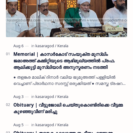
Memorial | കാസർകോട് സംയുക്ത മുസ്ലിം
ജമാഅത്ത് കമ്മിറ്റിയുടെ ആഭിമുഖ്യത്തിൽ പ്രഫ.
ആലിക്കുട്ടി മുസ്ലിയാർ അനുസ്മരണം നടത്തി
● തളങ്കര മാലിക് ദിനാർ വലിയ ജുമുഅത്ത് പള്ളിയിൽ
വെച്ചാണ് പ്രാർഥനാ സദസ്സ് ഒരുക്കിയത് ● സമസ്ത ട്രഷറർ
കൊയ്യോട് ഉമർ മുസ്ലിയാർ പരിപാടിക്ക് നേതൃത്വം
നൽകി കാസ…
Obituary | വീട്ടുജോലി ചെയ്തുകൊണ്ടിരിക്കെ വീട്ടമ്മ
കുഴഞ്ഞുവീണ് മരിച്ചു
Obituary | തളങ്കര കടവത്തെ നഫീസ ഹജ്ജുമ്മ