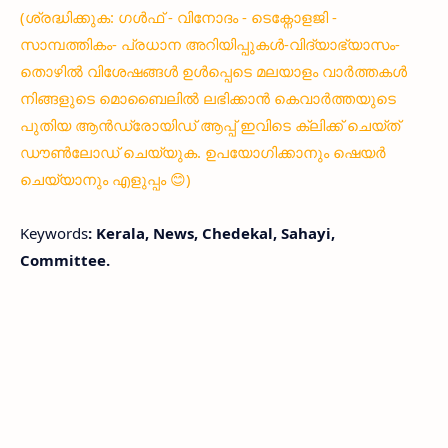
(ശ്രദ്ധിക്കുക: ഗൾഫ് - വിനോദം - ടെക്നോളജി -
സാമ്പത്തികം- പ്രധാന അറിയിപ്പുകൾ-വിദ്യാഭ്യാസം-
തൊഴിൽ വിശേഷങ്ങൾ ഉൾപ്പെടെ മലയാളം വാർത്തകൾ
നിങ്ങളുടെ മൊബൈലിൽ ലഭിക്കാൻ കെവാർത്തയുടെ
പുതിയ ആൻഡ്രോയിഡ് ആപ്പ് ഇവിടെ ക്ലിക്ക് ചെയ്ത്
ഡൗൺലോഡ് ചെയ്യുക. ഉപയോഗിക്കാനും ഷെയർ
ചെയ്യാനും എളുപ്പം 😊)
Keywords
: Kerala, News, Chedekal, Sahayi,
Committee.