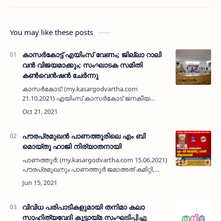
You may like these posts
കാസർകോട്ട് എയിംസ് വേണം; ജില്ലാ റാലി
വൻ വിജയമാക്കും; സംഘാടക സമിതി
കൺവെൻഷൻ ചേർന്നു
കാസർകോട്: (my.kasargodvartha.com
21.10.2021) എയിംസ് കാസർകോട് ജനകീയ
കൂട്ടായ്മയുടെ ജില്ലാ റാലിയുടെ വിജയത്തിന്
വേണ്ടി ജില്ലാ തല സംഘാടക സമിതി രൂപീകരണ
കൺവെൻഷൻ ജില്ലാ വ്യാപാര ഭവൻ ഹാളിൽ …
പൗരപ്രമുഖൻ പാണത്തൂരിലെ എം ബി
മൊയ്‌തു ഹാജി നിര്യാതനായി
പാണത്തൂർ: (my.kasargodvartha.com 15.06.2021)
പൗരപ്രമുഖനും പാണത്തൂർ ജമാഅത് കമിറ്റി,
മേഖല കേരള വ്യാപാരി വ്യവസായി ഏകോപന
സമിതി എന്നിവയുടെ പ്രസിഡന്റുമായ എം ബി
മൊയ്‌തു ഹാജി (71) നിര്യാത…
വിവിധ പരിപാടികളുമായി തനിമാ കലാ
സാഹിത്യവേദി കൂട്ടായ്മ സംഘടിപ്പിച്ചു