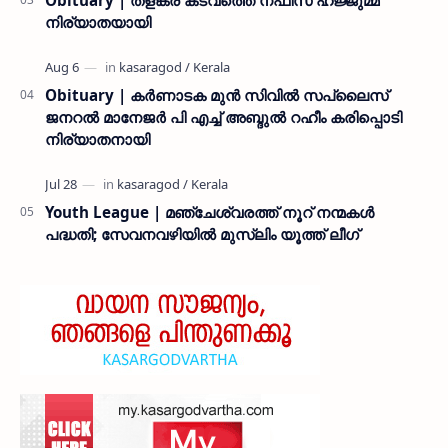
നിര്യാതയായി
Obituary | കർണാടക മുൻ സിവില്‍ സപ്ലൈസ്
ജനറൽ മാനേജർ പി എച്ച് അബ്ദുൽ റഹീം കരിപ്പൊടി
നിര്യാതനായി
Youth League | മഞ്ചേശ്വരത്ത് നൂറ് നന്മകൾ
പദ്ധതി; സേവനവഴിയിൽ മുസ്ലിം യൂത്ത് ലീഗ്