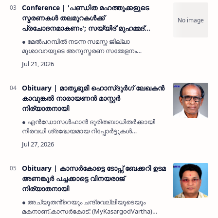
ഖബർസ്ഥാനി…
Conference | 'പണ്ഡിത മഹത്തുക്കളുടെ
സ്മരണകൾ തലമുറകൾക്ക്
പ്രചോദനമാകണം'; സയ്യിദ് മുഹമ്മദ്
ജിഫ്രി മുത്തുക്കോയ തങ്ങൾ
● മേൽപറമ്പിൽ നടന്ന സമസ്ത ജില്ലാ
മുശാവറയുടെ അനുസ്മരണ സമ്മേളനം
ഉദ്ഘാടനം ചെയ്തു● മർഹൂം മാഹിൻ
മുസ്‌ലിയാരുടെ മൂന്ന് വാല്യങ്ങളുള്ള അറബി
ഗ്രന്ഥം പ്രകാശനം ചെയ്തുമേൽപറമ്പ്:
(MyKasargodVarth…
Obituary | മാതൃഭൂമി ഹൊസ്ദുർഗ് ലേഖകൻ
കാവുങ്കൽ നാരായണൻ മാസ്റ്റർ
നിര്യാതനായി
● എൻഡോസൾഫാൻ ദുരിതബാധിതർക്കായി
നിരവധി ശ്രദ്ധേയമായ റിപ്പോർട്ടുകൾ
തയ്യാറാക്കി● കാൻഫെഡ്, പി എൻ പണിക്കർ
ഫൗണ്ടേഷൻ എന്നിവയുടെ
ഭാരവാഹിയായിരുന്നു● പറക്കളായി ആയുർവേദ
മെഡിക്കൽ കോളജ് സ്ഥാപകരിൽ…
Obituary | കാസർകോട്ടെ ടോപ്സ് ബേക്കറി ഉടമ
അണങ്കൂർ പച്ചക്കാട്ടെ വിനയരാജ്
നിര്യാതനായി
● അച്യുതൻ്റെയും ചന്ദ്രവല്ലിയുടെയും
മകനാണ്.കാസർകോട്: (MyKasargodVartha)