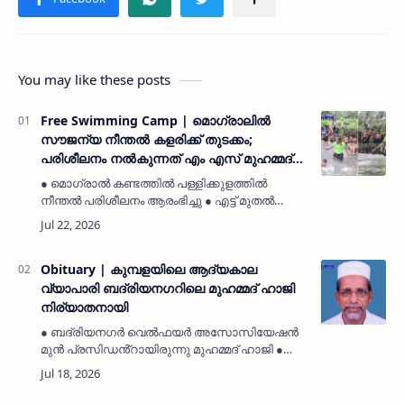
You may like these posts
Free Swimming Camp | മൊഗ്രാലിൽ
സൗജന്യ നീന്തൽ കളരിക്ക് തുടക്കം;
പരിശീലനം നൽകുന്നത് എം എസ് മുഹമ്മദ്
കുഞ്ഞി
● മൊഗ്രാൽ കണ്ടത്തിൽ പള്ളിക്കുളത്തിൽ
നീന്തൽ പരിശീലനം ആരംഭിച്ചു ● എട്ട് മുതൽ
പതിനഞ്ച് വയസ് വരെയുള്ള കുട്ടികൾക്കാണ്
പരിശീലനംമൊഗ്രാൽ: (MyKasargodVartha)
വിദഗ്ധ നീന്തൽ പരിശീലകൻ എം എസ് മ…
Obituary | കുമ്പളയിലെ ആദ്യകാല
വ്യാപാരി ബദ്‌രിയനഗറിലെ മുഹമ്മദ് ഹാജി
നിര്യാതനായി
● ബദ്‌രിയനഗർ വെൽഫയർ അസോസിയേഷൻ
മുൻ പ്രസിഡൻ്റായിരുന്നു മുഹമ്മദ് ഹാജി ●
വ്യാപാരി വ്യവസായി രംഗത്തും സാമൂഹിക
മേഖലയിലും അദ്ദേഹം സജീവമായിരുന്നു ●
മയ്യത്ത് ബദ്‌രിയനഗർ ജുമാമസ്ജിദ്