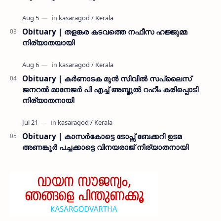
Obituary | തളങ്കര കടവത്തെ നഫീസ ഹജ്ജുമ്മ
നിര്യാതയായി
Obituary | കർണാടക മുൻ സിവില്‍ സപ്ലൈസ്
ജനറൽ മാനേജർ പി എച്ച് അബ്ദുൽ റഹീം കരിപ്പൊടി
നിര്യാതനായി
Obituary | കാസർകോട്ടെ ടോപ്സ് ബേക്കറി ഉടമ
അണങ്കൂർ പച്ചക്കാട്ടെ വിനയരാജ് നിര്യാതനായി