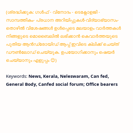
(ശ്രദ്ധിക്കുക: ഗൾഫ് - വിനോദം - ടെക്നോളജി -
സാമ്പത്തികം- പ്രധാന അറിയിപ്പുകൾ-വിദ്യാഭ്യാസം-
തൊഴിൽ വിശേഷങ്ങൾ ഉൾപ്പെടെ മലയാളം വാർത്തകൾ
നിങ്ങളുടെ മൊബൈലിൽ ലഭിക്കാൻ കെവാർത്തയുടെ
പുതിയ ആൻഡ്രോയിഡ് ആപ്പ് ഇവിടെ ക്ലിക്ക് ചെയ്ത്
ഡൗൺലോഡ് ചെയ്യുക. ഉപയോഗിക്കാനും ഷെയർ
ചെയ്യാനും എളുപ്പം 😊)
Keywords:
News, Kerala, Neleswaram, Can fed,
General Body, Canfed social forum; Office bearers