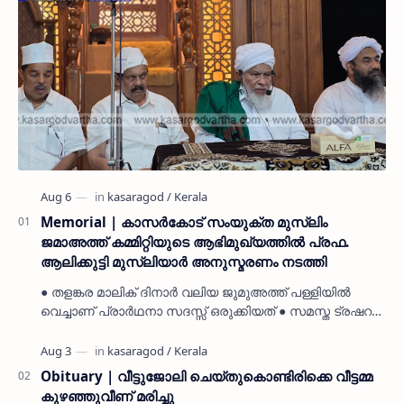
Memorial | കാസർകോട് സംയുക്ത മുസ്ലിം
ജമാഅത്ത് കമ്മിറ്റിയുടെ ആഭിമുഖ്യത്തിൽ പ്രഫ.
ആലിക്കുട്ടി മുസ്ലിയാർ അനുസ്മരണം നടത്തി
● തളങ്കര മാലിക് ദിനാർ വലിയ ജുമുഅത്ത് പള്ളിയിൽ
വെച്ചാണ് പ്രാർഥനാ സദസ്സ് ഒരുക്കിയത് ● സമസ്ത ട്രഷറർ
കൊയ്യോട് ഉമർ മുസ്ലിയാർ പരിപാടിക്ക് നേതൃത്വം
നൽകി കാസ…
Obituary | വീട്ടുജോലി ചെയ്തുകൊണ്ടിരിക്കെ വീട്ടമ്മ
കുഴഞ്ഞുവീണ് മരിച്ചു