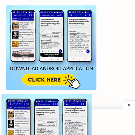
©
2026
‧
My Kasaragod Vartha | LATEST KASARAGOD LOCAL NE