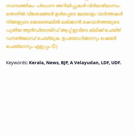
സാമ്പത്തികം- പ്രധാന അറിയിപ്പുകൾ-വിദ്യാഭ്യാസം-
തൊഴിൽ വിശേഷങ്ങൾ ഉൾപ്പെടെ മലയാളം വാർത്തകൾ
നിങ്ങളുടെ മൊബൈലിൽ ലഭിക്കാൻ കെവാർത്തയുടെ
പുതിയ ആൻഡ്രോയിഡ് ആപ്പ് ഇവിടെ ക്ലിക്ക് ചെയ്ത്
ഡൗൺലോഡ് ചെയ്യുക. ഉപയോഗിക്കാനും ഷെയർ
ചെയ്യാനും എളുപ്പം 😊)
Keywords
: Kerala, News, BJP, A Velayudan, LDF, UDF.