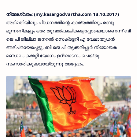
നീലേശ്വരം: (my.kasargodvartha.com 13.10.2017)
അഴിമതിയിലും പീഡനത്തിന്റെ കാര്യത്തിലും രണ്ടു
മുന്നണികളും ഒരേ തൂവല്‍പക്ഷികളെപ്പോലെയാണെന്ന് ബി
ജെ പി ജില്ലാ ജനറല്‍ സെക്രട്ടറി എ വേലായുധന്‍
അഭിപ്രായപ്പെട്ടു. ബി ജെ പി തൃക്കരിപ്പൂര്‍ നിയോജക
മണ്ഡലം കമ്മറ്റി യോഗം ഉദ്ഘാടനം ചെയ്തു
സംസാരിക്കുകയായിരുന്നു അദ്ദേഹം.