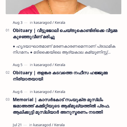
Obituary | വീട്ടുജോലി ചെയ്തുകൊണ്ടിരിക്കെ വീട്ടമ്മ
കുഴഞ്ഞുവീണ് മരിച്ചു
● ഹൃദയാഘാതമാണ് മരണകാരണമെന്നാണ് പ്രാഥമിക
നിഗമനം ● മടിക്കൈയിലെ ആദ്യകാല കമ്യൂണിസ്റ്റ്
പ്രവർത്തകരായ രാമൻ്റെയും ചിരുതേയിയുടെയും
മകളാണ് ● വിവരമറിഞ്ഞ് ജനപ്ര…
Obituary | തളങ്കര കടവത്തെ നഫീസ ഹജ്ജുമ്മ
നിര്യാതയായി
Memorial | കാസർകോട് സംയുക്ത മുസ്ലിം
ജമാഅത്ത് കമ്മിറ്റിയുടെ ആഭിമുഖ്യത്തിൽ പ്രഫ.
ആലിക്കുട്ടി മുസ്ലിയാർ അനുസ്മരണം നടത്തി