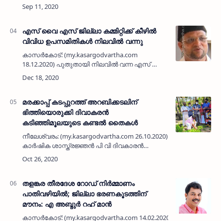
കാഞ്ഞങ്ങാട് പാചക വാതക കണക്ഷനും സ്റ്റൗവും
നൽകി. മസ്തിഷ്ക രോഗം ബാധിച്ച് ചികിത്സയിൽ
കഴിയുന്ന കുഞ്ഞിന്റെ വീട്…
എസ് വൈ എസ് ജില്ലാ കമ്മിറ്റിക്ക് കീഴിൽ
വിവിധ ഉപസമിതികൾ നിലവിൽ വന്നു
കാസർകോട്: (my.kasargodvartha.com
18.12.2020) പുതുതായി നിലവിൽ വന്ന എസ് വൈ
എസ് ജില്ലാ കമ്മിറ്റിക്ക് കീഴിൽ വിവിധ
ഉപസമിതികൾ നിലവിൽ വന്നു. മജ്ലിസുന്നൂർ
ജില്ലാ അമീറായി സയ്യിദ് ഹാദി തങ്ങൾ…
മരക്കാപ്പ് കടപ്പുറത്ത് അറബിക്കടലിന്‌
ഭിത്തിയൊരുക്കി ദിവാകരൻ
കടിഞ്ഞിമൂലയുടെ കണ്ടൽ തൈകൾ
നീലേശ്വരം: (my.kasargodvartha.com 26.10.2020) പ്രാദേശിക
കാർഷിക ശാസ്ത്രജ്ഞൻ പി വി ദിവകാരൻ
കടിഞ്ഞിമൂലയുടെ നഴ്സറിയിൽ വളർത്തിയെടുത്ത
കണ്ടൽ കാടുകൾ മരക്കാപ്പ് കടപ്പുറത്ത്&…
തളങ്കര തീരദേശ റോഡ് നിര്‍മ്മാണം
പാതിവഴിയില്‍; ജില്ലാ ഭരണകൂടത്തിന്
മൗനം: എ അബ്ദുര്‍ റഹ് മാന്‍
കാസര്‍കോട്: (my.kasargodvartha.com 14.02.2020) ജില്ലാ