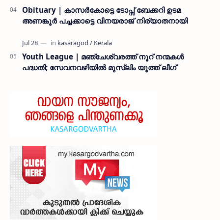
Obituary | കാസർകോട്ടെ ടോപ്സ് ബേക്കറി ഉടമ
അണങ്കൂർ പച്ചക്കാട്ടെ വിനയരാജ് നിര്യാതനായി
Youth League | മഞ്ചേശ്വരത്ത് നൂറ് നന്മകൾ
പദ്ധതി; സേവനവഴിയിൽ മുസ്ലിം യൂത്ത് ലീഗ്