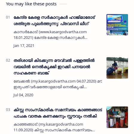
You may like these posts
കേന്ദ്ര കേരള സര്‍കാറുകള്‍ ഹാജിമാരോട്
ശത്രുത പുലര്‍ത്തുന്നു: പ്രവാസി ലീഗ്
കാസര്‍കോട്: (www.kasargodvartha.com
18.01.2021) കേന്ദ്ര കേരള സര്‍കാറുകള്‍
ഹാജിമാരോട് ശത്രുത പുലര്‍ത്തുക യാണെന്നും,
മലബാറിലെ യാത്രക്കാര്‍ക്ക് ഏറ്റവും
സൗകര്യപ്രദമാകുന്ന കരിപ്പൂരിലെ സ…
തരിശായി കിടക്കുന്ന മൗവ്വല്‍ പള്ളത്തില്‍
വയലില്‍ നെല്‍കൃക്ഷി ഇറക്കി പനയാല്‍
സഹകരണ ബാങ്ക്
ബേക്കല്‍: (my.kasargodvartha.com 04.07.2020) മൗവ്വലില്‍
ഇരുപത് വര്‍ഷത്തോളമായി നെല്‍കൃഷി
ചെയ്യാതെ തരിശായി കിടക്കുന്ന മൗവ്വല്‍
പള്ളത്തില്‍ പന്ത്രണ്ട് ഏക്കറോളം പാടത്ത…
കിസ്സ സാംസ്‌കാരിക സമന്വയം കാഞ്ഞങ്ങാട്
പാചക വാതക കണക്ഷനും സ്റ്റൗവും നൽകി
കാഞ്ഞങ്ങാട്: (my.kasargodvartha.com
11.09.2020) കിസ്സ സാംസ്‌കാരിക സമന്വയം