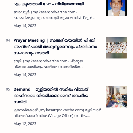
എം കുഞ്ഞാലി ചേവം നിര്യാതനായി
ബാഡൂർ: (my.kasargodvartha.com)
പൗരപ്രമുഖനും ബാഡൂർ ജുമാ മസ്ജിദ് മുൻ
പ്രസിഡണ്ടും സിപിഎം നേതാവുമായ സി എം
കുഞ്ഞാലി ചേവം (75) നിര്യാതനായി. ഭാര്യ:
പരേതയായ ആഇശ. മക്കൾ: മുഹമ്മദ് കുഞ്ഞി,
ഹാ…
Prayer Meeting | സഅദിയ്യയിൽ പി ബി
അഹ്‌മദ്‌ ഹാജി അനുസ്മരണവും പ്രാർഥനാ
സംഗമവും നടത്തി
ദേളി: (my.kasargodvartha.com) പ്രമുഖ
വ്യവസായിയും ജാമിഅ സഅദിയ്യ
സഹകാരിയും കേരള മുസ്ലിം ജമാഅത്
അംഗവുമായ പി ബി അഹ്‌മദ്‌ ഹാജിയുടെ പേരിൽ
നടത്തിയ അനുസ്മരണ പ്രാർഥന സംഗമം
പ്രൗഢമായി. എ പി അ…
Demand | മുളിയാറിൽ സ്ഥിരം വിലേജ്
ഓഫീസറെ നിയമിക്കണമെന്ന് ജനകീയ
സമിതി
കാസർകോട്: (my.kasargodvartha.com) മുളിയാർ
വിലേജ്‌ ഓഫീസിൽ (Village Office) സ്ഥിരം
ഓഫീസറെ നിയമിക്കണമെന്ന് ആവശ്യപ്പെട്ട്
വിലേജ്‌ ജനകീയ സമിതി, കലക്ടറുടെ ചുമതല
വഹിക്കുന്ന ഇലക്‌ഷൻ ഡെപ്യ…