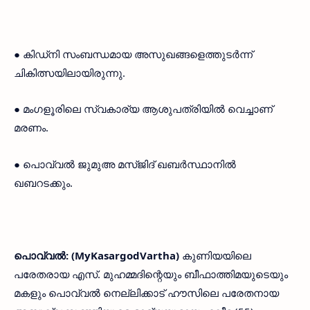
● കിഡ്‌നി സംബന്ധമായ അസുഖങ്ങളെത്തുടർന്ന്
ചികിത്സയിലായിരുന്നു.
● മംഗളൂരിലെ സ്വകാര്യ ആശുപത്രിയിൽ വെച്ചാണ്
മരണം.
● പൊവ്വൽ ജുമുഅ മസ്ജിദ് ഖബർസ്ഥാനിൽ
ഖബറടക്കും.
പൊവ്വൽ: (MyKasargodVartha)
കുണിയയിലെ
പരേതരായ എസ്. മുഹമ്മദിന്റെയും ബീഫാത്തിമയുടെയും
മകളും പൊവ്വൽ നെല്ലിക്കാട് ഹൗസിലെ പരേതനായ