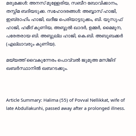
മരുമക്കൾ: അനസ് മുള്ളേരിയ, സബീറ ബോവിക്കാനം,
തസ്നിമ ബദിയടുക്ക. സഹോദരങ്ങൾ: അബ്ബാസ് ഹാജി,
ഇബ്രാഹിം ഹാജി, ഖദീജ പെരിയാട്ടടുക്കം, ബി. യൂസുഫ്
ഹാജി, ഹമീദ് കുണിയ, അബ്ദുൽ ഖാദർ, ഉമ്മർ, മൈമൂന,
പരേതരായ ബി. അബ്ദുല്ല ഹാജി, കെ.ബി. അബൂബക്കർ
(എല്ലാവരും കുണിയ).
മയ്യത്ത് വൈകുന്നേരം പൊവ്വൽ ജുമുഅ മസ്ജിദ്
ഖബർസ്ഥാനിൽ ഖബറടക്കും.
Article Summary: Halima (55) of Povval Nellikkat, wife of
late Abdullakunhi, passed away after a prolonged illness.