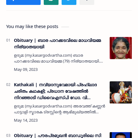
You may like these posts
Obituary | ബാര പാറക്കടവിലെ മാധവിയമ്മ
നിര്യാതയായി
ഉദുമ: (my.kasargodvartha.com) ബാര
പാറക്കടവിലെ മാധവിയമ്മ (79) നിര്യാതയായി.
പരേതനായ അലാമി മണിയാണിയാണ് ഭര്‍ത്താവ്.
ഉദുമ ഗ്രാമപഞ്ചായത് പ്രസിഡന്റ് പി ലക്ഷ്മി
മകളാണ്. …
Kathakali | നവ്യാനുഭവമായി പ്രഹ്ലാദ
ചരിതം കഥകളി; പ്രധാന വേഷത്തില്‍
നിറഞ്ഞാടി ഡിവൈഎസ്പി ഡോ. വി
ബാലകൃഷ്ണന്‍
ഉദുമ: (my.kasargodvartha.com) അരവത്ത് കണ്ണന്‍
പാട്ടാളി സ്മാരക ട്രസ്റ്റിന്റെ ആഭിമുഖ്യത്തില്‍
ഉദുമ കൊക്കാല്‍ നെല്ലിക്ക തറവാട്ടില്‍ നടന്ന
പ്രഹ്ലാദ ചരിതം കഥകളി നവ്യാനുഭവമായി.
ഡിവൈഎസ്പി…
Obituary | പൗരപ്രമുഖൻ ബാഡൂരിലെ സി