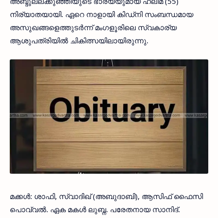
അബ്ദുല്ലക്കുഞ്ഞിയുടെ ഭാര്യയുമായ ഹലീമ (55)
നിര്യാതയായി. ഏറെ നാളായി കിഡ്‌നി സംബന്ധമായ
അസുഖങ്ങളെത്തുടർന്ന് മംഗളൂരിലെ സ്വകാര്യ
ആശുപത്രിയിൽ ചികിത്സയിലായിരുന്നു.
മക്കൾ: ശാഫി, സ്വാദിഖ് (അബുദാബി), ആസിഫ് ഫൈസി
പൊവ്വൽ. ഏക മകൾ ലുബ്ന. പരേതനായ സാനിദ്.