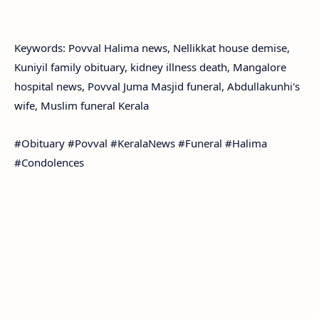
Keywords: Povval Halima news, Nellikkat house demise,
Kuniyil family obituary, kidney illness death, Mangalore
hospital news, Povval Juma Masjid funeral, Abdullakunhi's
wife, Muslim funeral Kerala
#Obituary #Povval #KeralaNews #Funeral #Halima
#Condolences