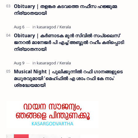
Obituary | തളങ്കര കടവത്തെ നഫീസ ഹജ്ജുമ്മ
നിര്യാതയായി
Obituary | കർണാടക മുൻ സിവില്‍ സപ്ലൈസ്
ജനറൽ മാനേജർ പി എച്ച് അബ്ദുൽ റഹീം കരിപ്പൊടി
നിര്യാതനായി
Musical Night | പുലിക്കുന്നിൽ റഫി ഗാനങ്ങളുടെ
മധുരവുമായി 'മെഹ്ഫിൽ എ ശാം റഫി കേ നാം'
ശ്രദ്ധേയമായി