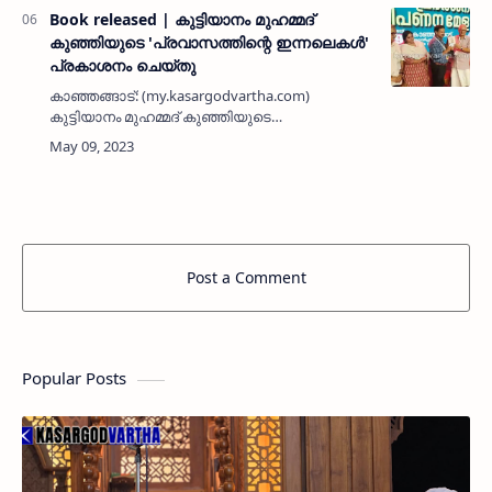
Book released | കുട്ടിയാനം മുഹമ്മദ്
കുഞ്ഞിയുടെ 'പ്രവാസത്തിന്റെ ഇന്നലെകള്‍'
പ്രകാശനം ചെയ്തു
കാഞ്ഞങ്ങാട്: (my.kasargodvartha.com)
കുട്ടിയാനം മുഹമ്മദ് കുഞ്ഞിയുടെ
'പ്രവാസത്തിന്റെ ഇന്നലെകള്‍' പുസ്തകം
പ്രകാശനം ചെയ്തു. കാഞ്ഞങ്ങാട് ജില്ലാ
ലൈബ്രറി കൗണ്‍സില്‍ നടത്തിവന്ന
പുസ്തകോത്സ…
Post a Comment
Popular Posts