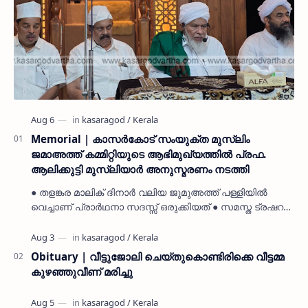
Memorial | കാസർകോട് സംയുക്ത മുസ്ലിം
ജമാഅത്ത് കമ്മിറ്റിയുടെ ആഭിമുഖ്യത്തിൽ പ്രഫ.
ആലിക്കുട്ടി മുസ്ലിയാർ അനുസ്മരണം നടത്തി
● തളങ്കര മാലിക് ദിനാർ വലിയ ജുമുഅത്ത് പള്ളിയിൽ
വെച്ചാണ് പ്രാർഥനാ സദസ്സ് ഒരുക്കിയത് ● സമസ്ത ട്രഷറർ
കൊയ്യോട് ഉമർ മുസ്ലിയാർ പരിപാടിക്ക് നേതൃത്വം
നൽകി കാസ…
Obituary | വീട്ടുജോലി ചെയ്തുകൊണ്ടിരിക്കെ വീട്ടമ്മ
കുഴഞ്ഞുവീണ് മരിച്ചു