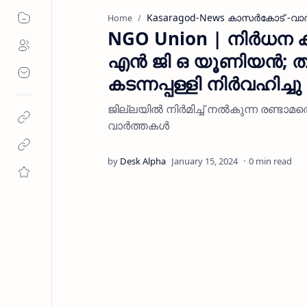
Kasaragod-News കാസർകോട് -വ
Home
NGO Union | നിർധന കു
എൻ ജി ഒ യൂണിയൻ; താക
കടന്നപ്പള്ളി നിർവഹിച്ചു
ജില്ലയിൽ നിർമിച്ച് നൽകുന്ന രണ്ടാമ
വാർത്തകൾ
0 min read