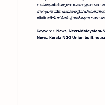
വജ്രജൂബിലി ആഘോഷങ്ങളുടെ ഭാഗമായി സ
അറുപത് വീട്, പാലിയേറ്റീവ് പ്രവർത
ജില്ലയിൽ നിർമ്മിച്ച് നൽകുന്ന രണ്ടാമ
Keywords:
News, News-Malayalam-Ne
News, Kerala NGO Union built house 