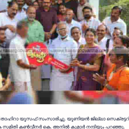
് താഹിറാ യൂസഫ് സംസാരിച്ചു. യൂണിയൻ ജില്ലാ സെക്രട്ടറ
 സമിതി കൺവീനർ കെ. അനിൽ കുമാർ നന്ദിയും പറഞ്ഞു.