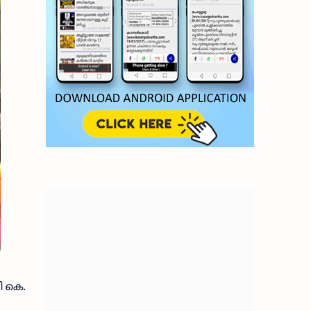
ി കെ.