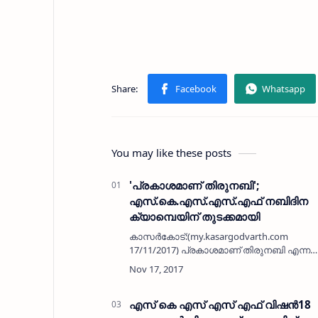
You may like these posts
'പ്രകാശമാണ് തിരുനബി';
എസ്.കെ.എസ്.എസ്.എഫ് നബിദിന
ക്യാമ്പെയിന് തുടക്കമായി
കാസര്‍കോട്:(my.kasargodvarth.com
17/11/2017) പ്രകാശമാണ് തിരുനബി എന്ന
പ്രമേയത്തില്‍ എസ്.കെ.എസ്.എസ്.എഫ്
നടത്തുന്ന നബിദിന ക്യാമ്പെയിന്
കാസര്‍കോട് ജില്ലാ തല ഉദ്ഘാടനം
കാഞ്ഞങ്ങാട് മുനിസ…
എസ് കെ എസ് എസ് എഫ് വിഷന്‍18