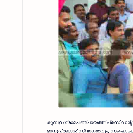
കുമ്പള ഗ്രാമപഞ്ചായത്ത് പ്രസിഡന്റ
ഭാനുപ്രകാശ് സ്വാഗതവും, സംഘാടക