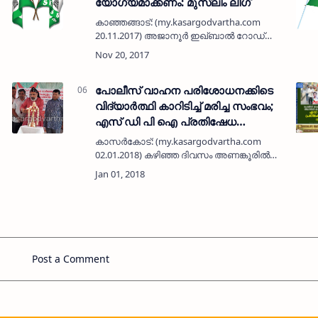
യോഗ്യമാക്കണം: മുസ്ലിം ലീഗ്
കാഞ്ഞങ്ങാട്: (my.kasargodvartha.com
20.11.2017) അജാനൂര്‍ ഇഖ്ബാല്‍ റോഡ്
അടിയന്തിരമായി ഗതാഗത
യോഗ്യമാക്കണമെന്ന് ഇഖ്ബാല്‍ നഗര്‍
മുസ്ലിം ലീഗ്- എം.എസ്.എഫ്- യൂത്ത്ലീഗ്
സംയുക്ത യോഗം ആവശ്യ…
പോലീസ് വാഹന പരിശോധനക്കിടെ
വിദ്യാര്‍ത്ഥി കാറിടിച്ച് മരിച്ച സംഭവം;
എസ് ഡി പി ഐ പ്രതിഷേധ
പ്രകടനം നടത്തി
കാസര്‍കോട്: (my.kasargodvartha.com
02.01.2018) കഴിഞ്ഞ ദിവസം അണങ്കൂരില്‍
പോലീസ് വാഹന പരിശോധനക്കിടെ പിന്നില്‍
നിന്നുമെത്തിയ കാറിടിച്ച് വിദ്യാര്‍ത്ഥി മരിച്ച
സംഭവത്തില്‍ സമ…
Post a Comment