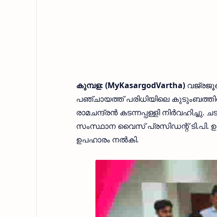
കുമ്പള: (MyKasargodVartha)
വജ്രജൂ
പഞ്ചായത്ത് പരിധിയിലെ കുടുംബത്തിന് ന
രാമചന്ദ്രൻ കടന്നപ്പള്ളി നിർവഹിച
സംസ്ഥാന വൈസ് പ്രസിഡന്റ് ടി.പി. ഉഷ
ഉപഹാരം നൽകി.