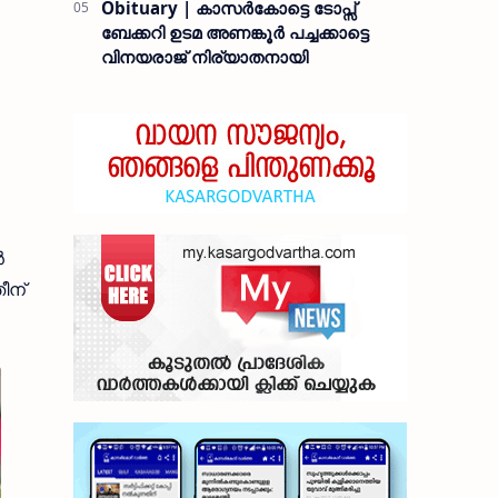
Obituary | കാസർകോട്ടെ ടോപ്സ്
ബേക്കറി ഉടമ അണങ്കൂർ പച്ചക്കാട്ടെ
വിനയരാജ് നിര്യാതനായി
ൻ
ീന്