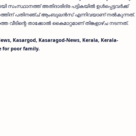
ംസ്ഥാനത്ത് അതിദാരിദ്ര പട്ടികയിൽ ഉൾപ്പെട്ടവർക്ക്
്തനത്തിന് പതിനഞ്ച് ആംബുലൻസ് എന്നിവയാണ് നൽകുന്നത്.
ത്തെ വീടിന്റെ താക്കോൽ കൈമാറ്റമാണ് തിങ്കളാഴ്ച നടന്നത്.
ws, Kasargod, Kasaragod-News, Kerala, Kerala-
for poor family.