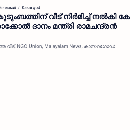
ാർത്തകൾ
Kasargod
ടുംബത്തിന് വീട് നിർമിച്ച് നൽകി ക
്കോൽ ദാനം മന്ത്രി രാമചന്ദ്രൻ
ത്തെ വീട്, NGO Union, Malayalam News, കാസറഗോഡ്