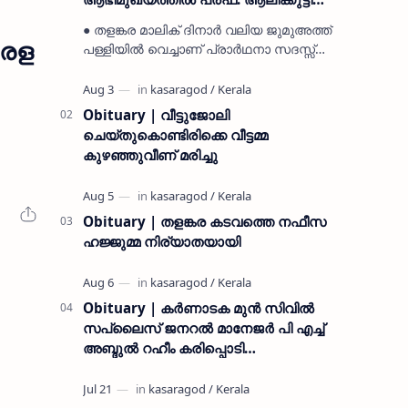
മുസ്ലിയാർ അനുസ്മരണം നടത്തി
● തളങ്കര മാലിക് ദിനാർ വലിയ ജുമുഅത്ത്
േരള
പള്ളിയിൽ വെച്ചാണ് പ്രാർഥനാ സദസ്സ്
ഒരുക്കിയത് ● സമസ്ത ട്രഷറർ കൊയ്യോട്
ഉമർ മുസ്ലിയാർ പരിപാടിക്ക് നേതൃത്വം
നൽകി കാസ…
Obituary | വീട്ടുജോലി
ചെയ്തുകൊണ്ടിരിക്കെ വീട്ടമ്മ
കുഴഞ്ഞുവീണ് മരിച്ചു
Obituary | തളങ്കര കടവത്തെ നഫീസ
ഹജ്ജുമ്മ നിര്യാതയായി
Obituary | കർണാടക മുൻ സിവില്‍
സപ്ലൈസ് ജനറൽ മാനേജർ പി എച്ച്
അബ്ദുൽ റഹീം കരിപ്പൊടി
നിര്യാതനായി