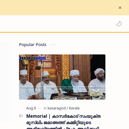
Popular Posts
Memorial | കാസർകോട് സംയുക്ത
മുസ്ലിം ജമാഅത്ത് കമ്മിറ്റിയുടെ
ആഭിമുഖ്യത്തിൽ പ്രഫ. ആലിക്കുട്ടി