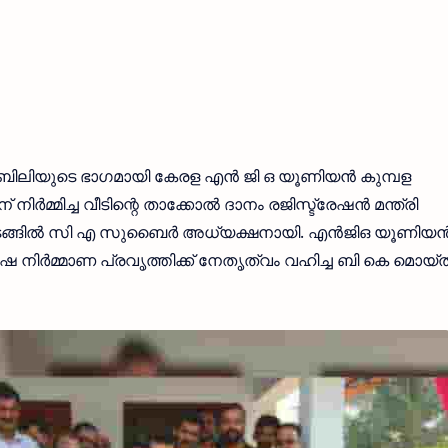
ബിലിയുടെ ഭാഗമായി കേരള എൻ ജി ഒ യൂണിയൻ കുമ്പള
ിർമ്മിച്ച വീടിന്റെ താക്കോൽ ദാനം രജിസ്ട്രേഷൻ മന്ത്രി
്ചു. ചടങ്ങിൽ സി എ സുബൈർ അധ്യക്ഷനായി. എൻജിഒ യൂണിയ
 നിർമ്മാണ പ്രവൃത്തിക്ക് നേതൃത്വം വഹിച്ച ബി കെ മൊയ്ത