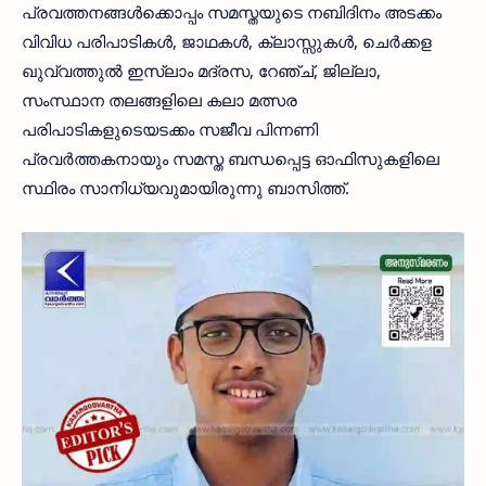
പ്രവത്തനങ്ങൾക്കൊപ്പം സമസ്തയുടെ നബിദിനം അടക്കം
വിവിധ പരിപാടികൾ, ജാഥകൾ, ക്ലാസ്സുകൾ, ചെർക്കള
ഖുവ്വത്തുൽ ഇസ്ലാം മദ്രസ, റേഞ്ച്, ജില്ലാ,
സംസ്ഥാന തലങ്ങളിലെ കലാ മത്സര
പരിപാടികളുടെയടക്കം സജീവ പിന്നണി
പ്രവർത്തകനായും സമസ്ത ബന്ധപ്പെട്ട ഓഫിസുകളിലെ
സ്ഥിരം സാനിധ്യവുമായിരുന്നു ബാസിത്ത്.