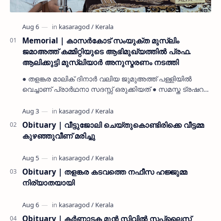
Memorial | കാസർകോട് സംയുക്ത മുസ്ലിം
ജമാഅത്ത് കമ്മിറ്റിയുടെ ആഭിമുഖ്യത്തിൽ പ്രഫ.
ആലിക്കുട്ടി മുസ്ലിയാർ അനുസ്മരണം നടത്തി
● തളങ്കര മാലിക് ദിനാർ വലിയ ജുമുഅത്ത് പള്ളിയിൽ
വെച്ചാണ് പ്രാർഥനാ സദസ്സ് ഒരുക്കിയത് ● സമസ്ത ട്രഷറർ
കൊയ്യോട് ഉമർ മുസ്ലിയാർ പരിപാടിക്ക് നേതൃത്വം
നൽകി കാസ…
Obituary | വീട്ടുജോലി ചെയ്തുകൊണ്ടിരിക്കെ വീട്ടമ്മ
കുഴഞ്ഞുവീണ് മരിച്ചു
Obituary | തളങ്കര കടവത്തെ നഫീസ ഹജ്ജുമ്മ
നിര്യാതയായി
Obituary | കർണാടക മുൻ സിവില്‍ സപ്ലൈസ്