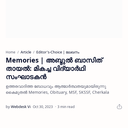
Article
Editor's-Choice | ലേഖനം
Home
Memories | അബ്ദുൽ ബാസിത്
തായൽ: മികച്ച വിദ്യാർഥി
സംഘാടകൻ
ഉത്തരവാദിത്ത ബോധവും ആത്മാർത്ഥതയുമായിരുന്നു
കൈമുതൽ Memories, Obituary, MSF, SKSSF, Cherkala
3 min read