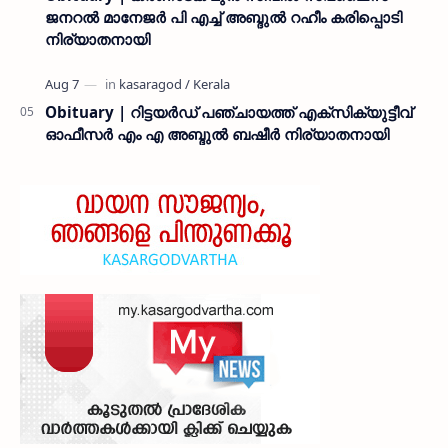
ജനറൽ മാനേജർ പി എച്ച് അബ്ദുൽ റഹീം കരിപ്പൊടി
നിര്യാതനായി
Obituary | റിട്ടയർഡ് പഞ്ചായത്ത് എക്സിക്യുട്ടീവ്
ഓഫീസർ എം എ അബ്ദുൽ ബഷീർ നിര്യാതനായി