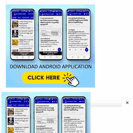
©
2026
‧
My Kasaragod Vartha | LATEST KASARAGOD LOCAL NE