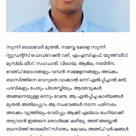
സുന്നി ബാലവേദി മുതൽ, സമസ്ത കേരള സുന്നി
സ്റ്റുഡന്റ്‌സ് ഫെഡറേഷൻ വഴി, എംഎസ്എഫ്, യൂത്ത് ലീഗ്,
മുസ്‌ലിം ലീഗ്, സഹചാരി, വിഖായ, ആമില, നബിദിന,
റേഞ്ച് യോഗങ്ങളും വമ്പൻ സമ്മേളനങ്ങളും അടക്കം
ബാസിത്തിനെ വെറുതെ വാക്കാൽ ഒന്ന് ഏൽപ്പിച്ചാൽ മതി,
പദവികളും പേരും പ്രശസ്തിയും, ആദരവുകൾ
അങ്ങനെയുള്ള ഒന്നും വേണ്ട. ആ ഏൽപ്പിച്ച കാര്യങ്ങൾ
മുതൽ അതിലപ്പുറം ആ സംഭവങ്ങൾ നടന്ന പരിസരം
അടക്കം വൃത്തിയും വെടിപ്പും ആക്കി എല്ലാം ഭംഗിയാക്കി
തരുവാൻ ഇങ്ങനെ ഒരാൾക്കേ കഴിയൂ. അത് അബ്ദുൽ
ബാസിത്ത് തായലിന് സ്വന്തം. കേവലം അഞ്ച് വർഷങ്ങൾ