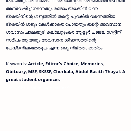
പോയതും അത് കഴിഞ്ഞ് ട്രാക്കിലൂടെ മൊബൈൽ ഫോൺ
അന്വേഷിച്ച് നടന്നതും രണ്ടാം ട്രാക്കിൽ വന്ന
ട്രെയിനിന്റെ ശബ്ദത്തിൽ തന്റെ പുറകിൽ വന്നെത്തിയ
ട്രെയിൻ ശബ്ദം കേൾക്കാതെ പോയതും തന്റെ അവസാന
ശ്വാസം ചാലക്കുടി കല്ലേറ്റുംകര ആളൂർ ചങ്ങല ഗേറ്റിന്
സമീപം ആയതും അവസാന ശ്വാസത്തിന്റെ
കേന്ദ്രനിലമെത്തുക എന്ന ഒരു നിമിത്തം മാത്രം.
Keywords:
Article, Editor’s-Choice, Memories,
Obituary, MSF, SKSSF, Cherkala, Abdul Basith Thayal: A
great student organizer.
< !- START disable copy paste -->