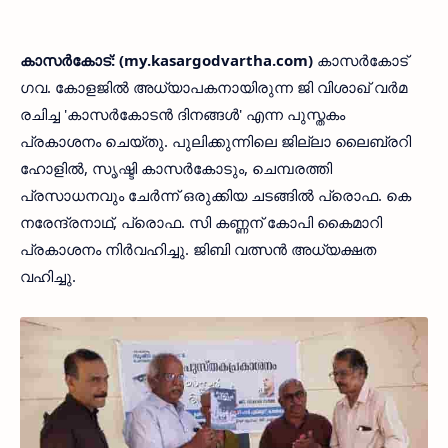
കാസർകോട്: (my.kasargodvartha.com)
കാസർകോട്
ഗവ. കോളജിൽ അധ്യാപകനായിരുന്ന ജി വിശാഖ് വർമ
രചിച്ച 'കാസർകോടൻ ദിനങ്ങൾ' എന്ന പുസ്തകം
പ്രകാശനം ചെയ്തു. പുലിക്കുന്നിലെ ജില്ലാ ലൈബ്രറി
ഹോളിൽ, സൃഷ്ടി കാസർകോടും, ചെമ്പരത്തി
പ്രസാധനവും ചേർന്ന് ഒരുക്കിയ ചടങ്ങിൽ പ്രൊഫ. കെ
നരേന്ദ്രനാഥ്, പ്രൊഫ. സി കണ്ണന് കോപി കൈമാറി
പ്രകാശനം നിർവഹിച്ചു. ജിബി വത്സൻ അധ്യക്ഷത
വഹിച്ചു.