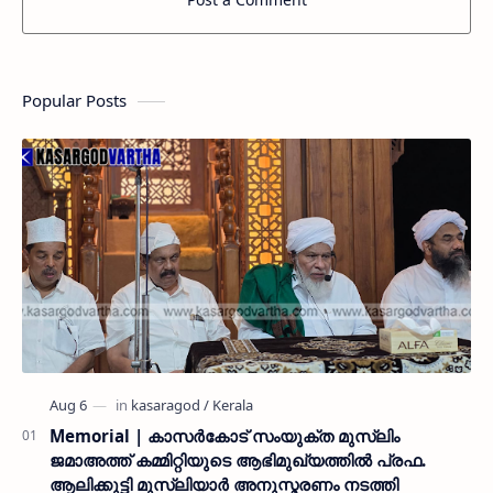
Popular Posts
Memorial | കാസർകോട് സംയുക്ത മുസ്ലിം
ജമാഅത്ത് കമ്മിറ്റിയുടെ ആഭിമുഖ്യത്തിൽ പ്രഫ.
ആലിക്കുട്ടി മുസ്ലിയാർ അനുസ്മരണം നടത്തി