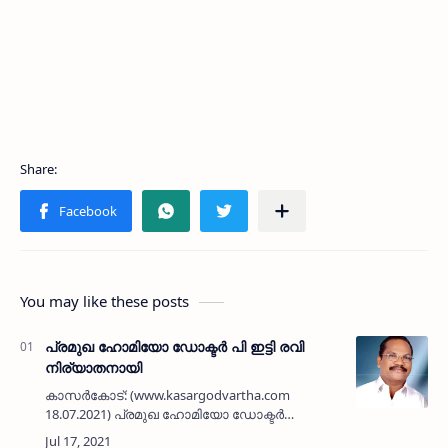
You may like these posts
പ്രമുഖ ഹോമിയോ ഡോക്ടർ പി ഇട്ടി രവി
നിര്യാതനായി
കാസർകോട്: (www.kasargodvartha.com
18.07.2021) പ്രമുഖ ഹോമിയോ ഡോക്ടർ
കല്ലക്കട്ട കൊല്ലങ്കാനയിലെ പി ഇട്ടി രവി (61)