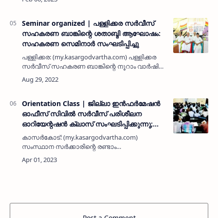
അബ്ദുല്ലയുടെ വീട് ജമാഅതെ ഇസ്ലാമി കേരള
അമീര്‍ എംഐ അബ്ദുല്‍ അസീസ് സന്…
Seminar organized | പള്ളിക്കര സര്‍വീസ്
സഹകരണ ബാങ്കിന്റെ ശതാബ്ദി ആഘോഷം:
സഹകരണ സെമിനാര്‍ സംഘടിപ്പിച്ചു
പള്ളിക്കര: (my.kasargodvartha.com) പള്ളിക്കര
സര്‍വീസ് സഹകരണ ബാങ്കിന്റെ നൂറാം വാര്‍ഷിക
ആഘോഷങ്ങളുടെ ഭാഗമായി പള്ളിക്കര ബീച്
പാര്‍കില്‍ സഹകരണ സെമിനാര്‍ സംഘടിപ്പിച്ചു.
കേരള ബാങ്ക് ഡയറക്…
Orientation Class | ജില്ലാ ഇന്‍ഫര്‍മേഷന്‍
ഓഫീസ് സിവില്‍ സര്‍വീസ് പരിശീലന
ഓറിയേന്റഷന്‍ ക്ലാസ് സംഘടിപ്പിക്കുന്നു;
വിദ്യാര്‍ഥികള്‍ക്ക് അവസരം
കാസര്‍കോട്: (my.kasargodvartha.com)
സംസ്ഥാന സര്‍ക്കാരിന്റെ രണ്ടാം
വാര്‍ഷികാഘോഷങ്ങളുടെ ഭാഗമായി നടക്കുന്ന
എന്റെ കേരളം പ്രദര്‍ശന വിപണന
മേളയോടനുബന്ധിച്ച് ജില്ലാ ഇന്‍ഫര്‍മേഷന്‍
ഓഫീസ് സി…
Post a Comment