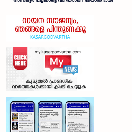
അണങ്കൂർ പച്ചക്കാട്ടെ വിനയരാജ് നിര്യാതനായി