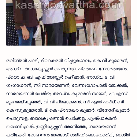
രവീന്ദ്രൻ പാടി, ദിവാകരൻ വിഷ്ണുമംഗലം, കെ വി കുമാരൻ,
അഡ്വ. രാധാകൃഷ്ണൻ പെരുമ്പള, പ്രൊഫ. സോമരാജൻ,
പ്രൊഫ. ബി എഫ് അബ്ദുർ റഹ് മാൻ, അഡ്വ. ടി വി
ഗംഗാധരൻ, സി നാരായണൻ, വേണുഗോപാൽ ബേക്കൽ,
നാരായണൻ പേരിയ, അഡ്വ. കുമാരൻ നായർ, എ എസ്
മുഹമ്മദ് കുഞ്ഞി, വി വി പ്രഭാകരൻ, സി എൽ ഹമീദ്, ബി
കെ സുകുമാരൻ, ടി കെ പ്രഭാകര കുമാർ, വിനോദ് കുമാർ
പെരുമ്പള, ബാലകൃഷണൻ ചെർക്കള, പുഷ്പാകരൻ
ബെണ്ടിച്ചാൽ, ഉണ്ണികൃഷ്ണൻ അണിഞ്ഞ, നാരായണൻ
കരിച്ചേരി, മോഹനൻ മാങ്ങാട്, ശരീഫ് കൊടവഞ്ചി, ബശീർ