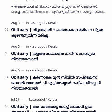
● തളങ്കര മാലിക് ദിനാർ വലിയ ജുമുഅത്ത് പള്ളിയിൽ
വെച്ചാണ് പ്രാർഥനാ സദസ്സ് ഒരുക്കിയത് ● സമസ്ത ട്രഷറർ
കൊയ്യോട് ഉമർ മുസ്ലിയാർ പരിപാടിക്ക് നേതൃത്വം
നൽകി കാസ…
Obituary | വീട്ടുജോലി ചെയ്തുകൊണ്ടിരിക്കെ വീട്ടമ്മ
കുഴഞ്ഞുവീണ് മരിച്ചു
Obituary | തളങ്കര കടവത്തെ നഫീസ ഹജ്ജുമ്മ
നിര്യാതയായി
Obituary | കർണാടക മുൻ സിവില്‍ സപ്ലൈസ്
ജനറൽ മാനേജർ പി എച്ച് അബ്ദുൽ റഹീം കരിപ്പൊടി
നിര്യാതനായി
Obituary | കാസർകോട്ടെ ടോപ്സ് ബേക്കറി ഉടമ