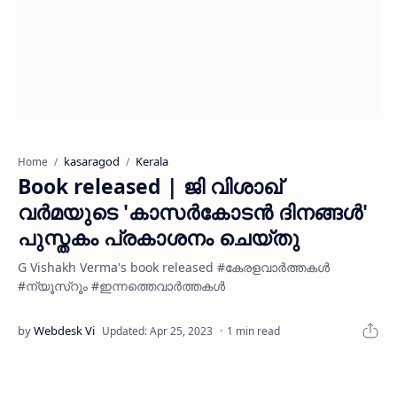
kasaragod
Kerala
Home
Book released | ജി വിശാഖ്
വർമയുടെ 'കാസർകോടൻ ദിനങ്ങൾ'
പുസ്തകം പ്രകാശനം ചെയ്തു
G Vishakh Verma's book released #കേരളവാർത്തകൾ
#ന്യൂസ്റൂം #ഇന്നത്തെവാർത്തകൾ
1 min read