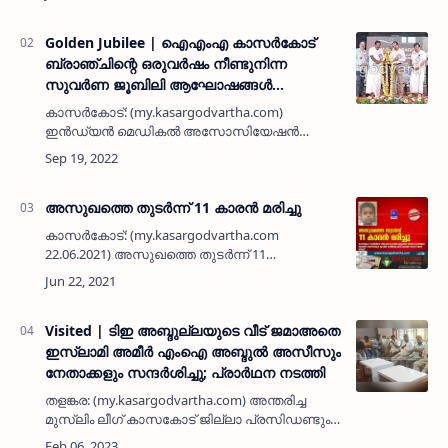
നിര്യാതനായി. കാസർകോട് പുതിയ ബസ്
സ്റ്റാൻഡിലെ ഷോപിങ് കോംപ്ലക്സിൽ വ…
Golden Jubilee | ഐഎംഎ കാസര്‍കോട്
ബ്രാഞ്ചിന്റെ ഒരുവര്‍ഷം നീണ്ടുനിന്ന
സുവര്‍ണ ജൂബിലി ആഘോഷങ്ങള്‍
സമാപിച്ചു
കാസര്‍കോട്: (my.kasargodvartha.com)
ഇന്‍ഡ്യന്‍ മെഡികല്‍ അസോസിയേഷന്‍
കാസര്‍കോട് ബ്രാഞ്ചിന്റെ ഒരു വര്‍ഷം
നീണ്ടുനിന്ന സുവര്‍ണ ജൂബിലി
ആഘോഷത്തിന്റെ സമാപന സമ്മേളനം രാജ്
മോഹന്‍ ഉണ്ണിത്താന…
അസുഖത്തെ തുടർന്ന് 11 കാരൻ മരിച്ചു
കാസർകോട്: (my.kasargodvartha.com
22.06.2021) അസുഖത്തെ തുടർന്ന് 11
വയസുകാരൻ മരിച്ചു. കാസർകോട് റെയിൽവേ
സ്റ്റേഷൻ റോഡിൽ ഇസ്ലാമിയ ടൈൽ
കമ്പനിയുടെ അടുത്ത് താമസിക്കുന്ന മുഹമ്മദ്
സലീമിന്റെ …
Visited | ടിഇ അബ്ദുല്ലയുടെ വീട് ജമാഅതെ
ഇസ്ലാമി അമീര്‍ എംഐ അബ്ദുല്‍ അസീസും
നേതാക്കളും സന്ദര്‍ശിച്ചു; പ്രാര്‍ഥന നടത്തി
തളങ്കര: (my.kasargodvartha.com) അന്തരിച്ച
മുസ്ലിം ലീഗ് കാസകോട് ജില്ലാ പ്രസിഡണ്ടും
മുന്‍ നഗരസഭാ ചെയര്‍മാനുമായ ടിഇ