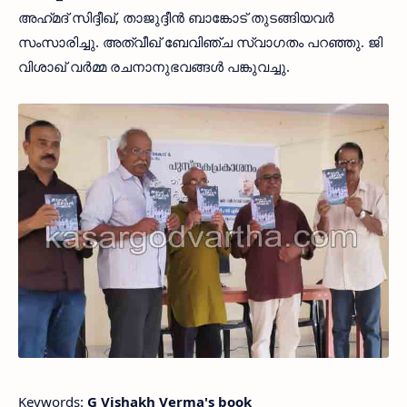
അഹ്‌മദ്‌ സിദ്ദീഖ്, താജുദ്ദീൻ ബാങ്കോട് തുടങ്ങിയവർ
സംസാരിച്ചു. അത്വീഖ് ബേവിഞ്ച സ്വാഗതം പറഞ്ഞു. ജി
വിശാഖ് വർമ്മ രചനാനുഭവങ്ങൾ പങ്കുവച്ചു.
Keywords:
G Vishakh Verma's book